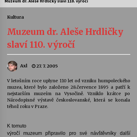
Muzeum dr. Aleše Hrdličky slaví 110. výročí
Letní koncerty ve Stromovce: Ars Camerata a
Sukuba Ensemble
Kultura
4. 8. 2026
Muzeum dr. Aleše Hrdličky
Vernisáž výstavy Josefíny Duškové: Stávám se
slaví 110. výročí
kapkou
30. 7. 2026
Axl
27. 7. 2005
Veselí muzikanti
30. 7. 2026
V letošním roce uplyne 110 let od vzniku humpoleckého
muzea, které bylo založeno 28.července 1895 a patří k
nejstarším muzeím na Vysočině. Vzniklo krátce po
Pozvánka na integrační festival Quijotova
šedesátka: 28. 7.–1. 8. 2026
Národopisné výstavě českoslovanské, která se konala
28. 7. 2026
téhož roku v Praze.
Letní koncerty ve Stromovce: Kolchoz a
K tomuto
Jenakaši
výročí muzeum připravilo pro své návštěvníky další
28. 7. 2026