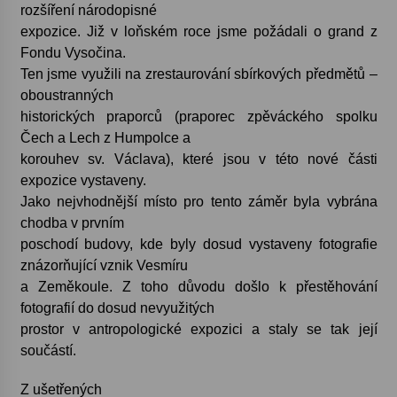
rozšíření národopisné
expozice. Již v loňském roce jsme požádali o grand z
Votavžatský ploty
Fondu Vysočina.
23. 7. 2026
Ten jsme využili na zrestaurování sbírkových předmětů –
oboustranných
historických praporců (praporec zpěváckého spolku
Letní koncerty ve Stromovce: Rufus Miller
22. 7. 2026
Čech a Lech z Humpolce a
korouhev sv. Václava), které jsou v této nové části
expozice vystaveny.
Vysočinka
Jako nejvhodnější místo pro tento záměr byla vybrána
17. 7. 2026
chodba v prvním
poschodí budovy, kde byly dosud vystaveny fotografie
znázorňující vznik Vesmíru
Ozvěny prázdnin
a Zeměkoule. Z toho důvodu došlo k přestěhování
14. 7. 2026
fotografií do dosud nevyužitých
prostor v antropologické expozici a staly se tak její
součástí.
Za kulturou kousek za Humpolec. V Želivě ožije
odkaz Josefa Čapka
Z ušetřených
13. 7. 2026