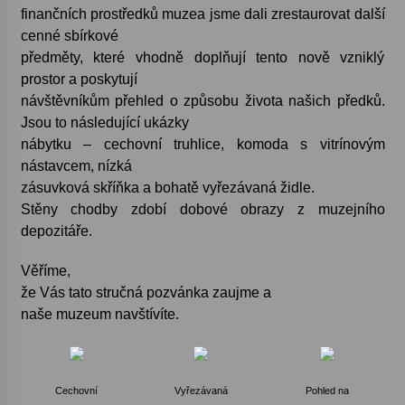
finančních prostředků muzea jsme dali zrestaurovat další
cenné sbírkové
Varhanní recitál Michala Novenka v Klášteře
předměty, které vhodně doplňují tento nově vzniklý
Želiv
3. 7. 2026
prostor a poskytují
návštěvníkům přehled o způsobu života našich předků.
Jsou to následující ukázky
Petr Adamec – Malovaný svět
nábytku – cechovní truhlice, komoda s vitrínovým
30. 6. 2026
nástavcem, nízká
zásuvková skříňka a bohatě vyřezávaná židle.
Stěny chodby zdobí dobové obrazy z muzejního
depozitáře.
Věříme,
že Vás tato stručná pozvánka
zaujme a
naše muzeum navštívíte.
Cechovní
Vyřezávaná
Pohled na