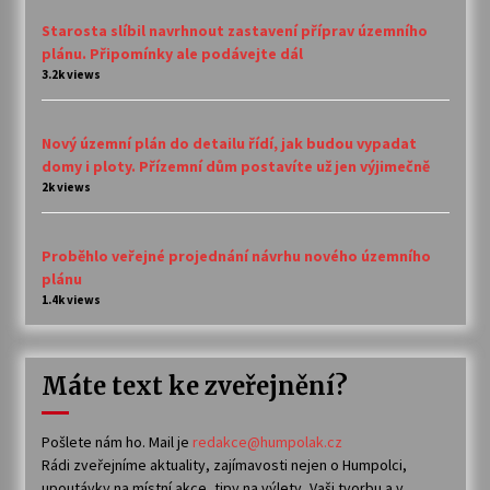
Starosta slíbil navrhnout zastavení příprav územního
plánu. Připomínky ale podávejte dál
3.2k views
Nový územní plán do detailu řídí, jak budou vypadat
domy i ploty. Přízemní dům postavíte už jen výjimečně
2k views
Proběhlo veřejné projednání návrhu nového územního
plánu
1.4k views
Máte text ke zveřejnění?
Pošlete nám ho. Mail je
redakce@humpolak.cz
Rádi zveřejníme aktuality, zajímavosti nejen o Humpolci,
upoutávky na místní akce, tipy na výlety, Vaši tvorbu a v