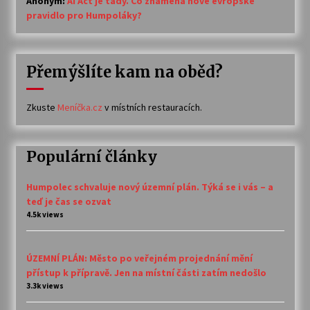
Anonym
:
AI Act je tady. Co znamená nové evropské
pravidlo pro Humpoláky?
Přemýšlíte kam na oběd?
Zkuste
Meníčka.cz
v místních restauracích.
Populární články
Humpolec schvaluje nový územní plán. Týká se i vás – a
teď je čas se ozvat
4.5k views
ÚZEMNÍ PLÁN: Město po veřejném projednání mění
přístup k přípravě. Jen na místní části zatím nedošlo
3.3k views