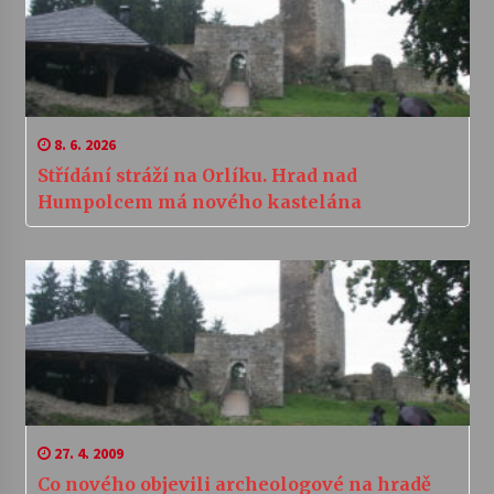
8. 6. 2026
Střídání stráží na Orlíku. Hrad nad
Humpolcem má nového kastelána
27. 4. 2009
Co nového objevili archeologové na hradě