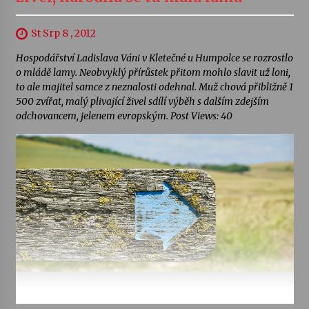
St Srp 8 , 2012
Hospodářství Ladislava Váni v Kletečné u Humpolce se rozrostlo
o mládě lamy. Neobvyklý přírůstek přitom mohlo slavit už loni,
to ale majitel samce z neznalosti odehnal. Muž chová přibližně 1
500 zvířat, malý plivající živel sdílí výběh s dalším zdejším
odchovancem, jelenem evropským. Post Views: 40