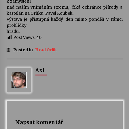
k zamyšlení
nad naším vnímáním stromu,“ říká ochránce přírody a
Votavžatský ploty
kastelán na Orlíku
Pavel Koubek.
23. 7. 2026
Výstava je přístupná každý den mimo pondělí v rámci
prohlídky
hradu.
Post Views:
40
Letní koncerty ve Stromovce: Rufus Miller
22. 7. 2026
Posted in
Hrad Orlík
Vysočinka
Axl
17. 7. 2026
Ozvěny prázdnin
14. 7. 2026
Za kulturou kousek za Humpolec. V Želivě ožije
Napsat komentář
odkaz Josefa Čapka
13. 7. 2026