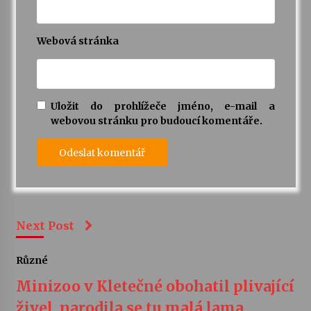
Webová stránka
Uložit do prohlížeče jméno, e-mail a
webovou stránku pro budoucí komentáře.
Next Post
Různé
Minizoo v Kletečné obohatil plivající
živel, narodila se tu malá lama