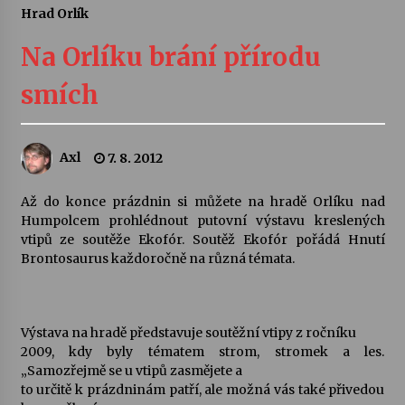
Hrad Orlík
Letní koncerty ve Stromovce: Ars Camerata a
Sukuba Ensemble
Na Orlíku brání přírodu
4. 8. 2026
smích
Vernisáž výstavy Josefíny Duškové: Stávám se
kapkou
30. 7. 2026
Axl
7. 8. 2012
Veselí muzikanti
Až do konce prázdnin si můžete na hradě Orlíku nad
30. 7. 2026
Humpolcem prohlédnout putovní výstavu kreslených
vtipů ze soutěže Ekofór. Soutěž Ekofór pořádá Hnutí
Brontosaurus každoročně na různá témata.
Pozvánka na integrační festival Quijotova
šedesátka: 28. 7.–1. 8. 2026
28. 7. 2026
Výstava na hradě představuje soutěžní vtipy z ročníku
2009, kdy byly tématem strom, stromek a les.
Letní koncerty ve Stromovce: Kolchoz a
„Samozřejmě se u vtipů zasmějete a
Jenakaši
to určitě k prázdninám patří, ale možná vás také přivedou
28. 7. 2026