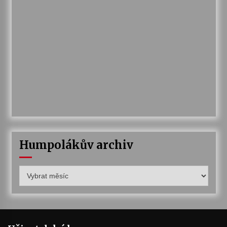
Humpolákův archiv
Humpolákův
archiv