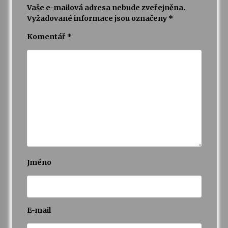
Vaše e-mailová adresa nebude zveřejněna.
Vyžadované informace jsou označeny
*
Varhanní recitál Michala Novenka v Klášteře
Želiv
Komentář
*
3. 7. 2026
Petr Adamec – Malovaný svět
30. 6. 2026
Jméno
E-mail