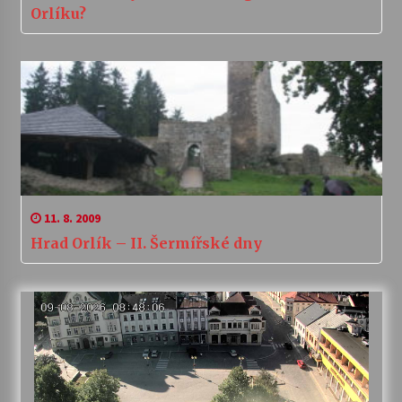
Orlíku?
11. 8. 2009
Hrad Orlík – II. Šermířské dny