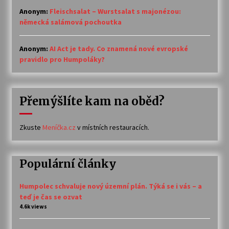
Anonym
:
Fleischsalat – Wurstsalat s majonézou:
německá salámová pochoutka
Anonym
:
AI Act je tady. Co znamená nové evropské
pravidlo pro Humpoláky?
Přemýšlíte kam na oběd?
Zkuste
Meníčka.cz
v místních restauracích.
Populární články
Humpolec schvaluje nový územní plán. Týká se i vás – a
teď je čas se ozvat
4.6k views