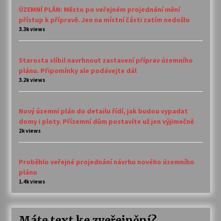
ÚZEMNÍ PLÁN: Město po veřejném projednání mění
přístup k přípravě. Jen na místní části zatím nedošlo
3.3k views
Starosta slíbil navrhnout zastavení příprav územního
plánu. Připomínky ale podávejte dál
3.2k views
Nový územní plán do detailu řídí, jak budou vypadat
domy i ploty. Přízemní dům postavíte už jen výjimečně
2k views
Proběhlo veřejné projednání návrhu nového územního
plánu
1.4k views
Máte text ke zveřejnění?