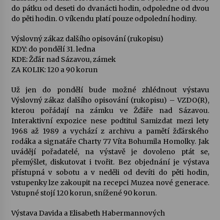
do pátku od deseti do dvanácti hodin, odpoledne od dvou
do pěti hodin. O víkendu platí pouze odpolední hodiny.
Výslovný zákaz dalšího opisování (rukopisu)
KDY: do pondělí 31. ledna
KDE: Žďár nad Sázavou, zámek
ZA KOLIK: 120 a 90 korun
Už jen do pondělí bude možné zhlédnout výstavu
Výslovný zákaz dalšího opisování (rukopisu) – VZDO(R),
kterou pořádají na zámku ve Žďáře nad Sázavou.
Interaktivní expozice nese podtitul Samizdat mezi lety
1968 až 1989 a vychází z archivu a pamětí žďárského
rodáka a signatáře Charty 77 Víta Bohumila Homolky. Jak
uvádějí pořadatelé, na výstavě je dovoleno ptát se,
přemýšlet, diskutovat i tvořit. Bez objednání je výstava
přístupná v sobotu a v neděli od devíti do pěti hodin,
vstupenky lze zakoupit na recepci Muzea nové generace.
Vstupné stojí 120 korun, snížené 90 korun.
Výstava Davida a Elisabeth Habermannových