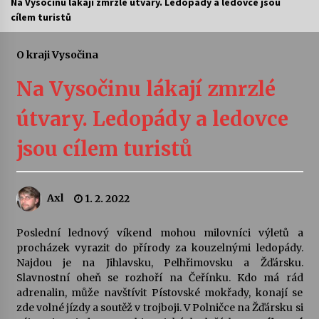
Na Vysočinu lákají zmrzlé útvary. Ledopády a ledovce jsou
cílem turistů
Letní koncerty ve Stromovce: Ars Camerata a
Sukuba Ensemble
4. 8. 2026
O kraji Vysočina
Na Vysočinu lákají zmrzlé
Vernisáž výstavy Josefíny Duškové: Stávám se
kapkou
útvary. Ledopády a ledovce
30. 7. 2026
jsou cílem turistů
Veselí muzikanti
30. 7. 2026
Axl
1. 2. 2022
Pozvánka na integrační festival Quijotova
šedesátka: 28. 7.–1. 8. 2026
Poslední lednový víkend mohou milovníci výletů a
28. 7. 2026
procházek vyrazit do přírody za kouzelnými ledopády.
Najdou je na Jihlavsku, Pelhřimovsku a Žďársku.
Slavnostní oheň se rozhoří na Čeřínku. Kdo má rád
Letní koncerty ve Stromovce: Kolchoz a
adrenalin, může navštívit Pístovské mokřady, konají se
Jenakaši
zde volné jízdy a soutěž v trojboji. V Polničce na Žďársku si
28. 7. 2026