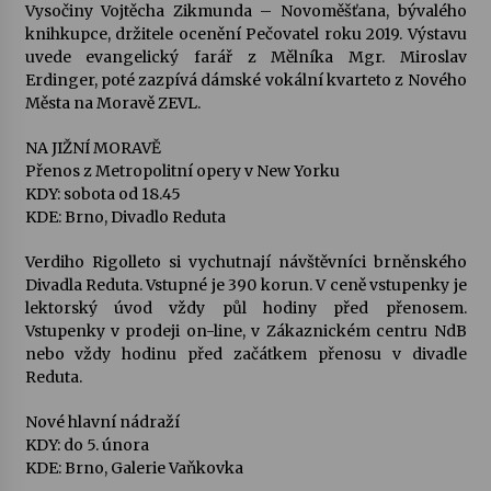
Vysočiny Vojtěcha Zikmunda – Novoměšťana, bývalého
knihkupce, držitele ocenění Pečovatel roku 2019. Výstavu
uvede evangelický farář z Mělníka Mgr. Miroslav
Erdinger, poté zazpívá dámské vokální kvarteto z Nového
Města na Moravě ZEVL.
NA JIŽNÍ MORAVĚ
Přenos z Metropolitní opery v New Yorku
KDY: sobota od 18.45
KDE: Brno, Divadlo Reduta
Verdiho Rigolleto si vychutnají návštěvníci brněnského
Divadla Reduta. Vstupné je 390 korun. V ceně vstupenky je
lektorský úvod vždy půl hodiny před přenosem.
Vstupenky v prodeji on-line, v Zákaznickém centru NdB
nebo vždy hodinu před začátkem přenosu v divadle
Reduta.
Nové hlavní nádraží
KDY: do 5. února
KDE: Brno, Galerie Vaňkovka