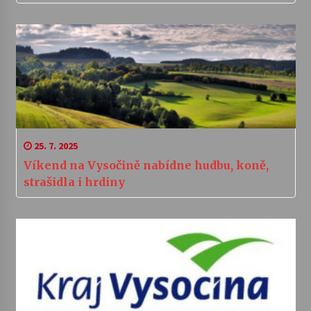
25. 7. 2025
Víkend na Vysočině nabídne hudbu, koně,
strašidla i hrdiny