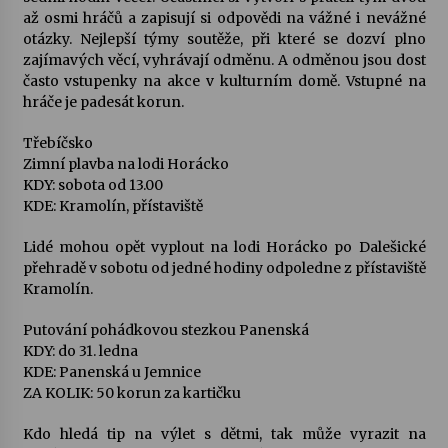
až osmi hráčů a zapisují si odpovědi na vážné i nevážné
otázky. Nejlepší týmy soutěže, při které se dozví plno
zajímavých věcí, vyhrávají odměnu. A odměnou jsou dost
často vstupenky na akce v kulturním domě. Vstupné na
hráče je padesát korun.
Třebíčsko
Zimní plavba na lodi Horácko
KDY: sobota od 13.00
KDE: Kramolín, přístaviště
Lidé mohou opět vyplout na lodi Horácko po Dalešické
přehradě v sobotu od jedné hodiny odpoledne z přístaviště
Kramolín.
Putování pohádkovou stezkou Panenská
KDY: do 31. ledna
KDE: Panenská u Jemnice
ZA KOLIK: 50 korun za kartičku
Kdo hledá tip na výlet s dětmi, tak může vyrazit na