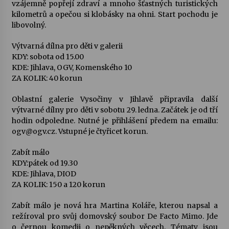
vzájemně popřejí zdraví a mnoho šťastných turistických
kilometrů a opečou si klobásky na ohni. Start pochodu je
libovolný.
Výtvarná dílna pro děti v galerii
KDY: sobota od 15.00
KDE: Jihlava, OGV, Komenského 10
ZA KOLIK: 40 korun
Oblastní galerie Vysočiny v Jihlavě připravila další
výtvarné dílny pro děti v sobotu 29. ledna. Začátek je od tří
hodin odpoledne. Nutné je přihlášení předem na emailu:
ogv@ogv.cz. Vstupné je čtyřicet korun.
Zabít málo
KDY:pátek od 19.30
KDE: Jihlava, DIOD
ZA KOLIK: 150 a 120 korun
Zabít málo je nová hra Martina Koláře, kterou napsal a
režíroval pro svůj domovský soubor De Facto Mimo. Jde
o černou komedii o nepěkných věcech. Tématy jsou