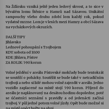
Na Žďársku vzniká ještě jeden ledový skvost, a to sice v
bývalém lomu Štěnice u Hamrů nad Sázavou. Unikátní
rampouchy všeho druhu zdobí lom každý rok, pokud
vydatně mrzne. Lom je v lesích mezi Hamry a obcí Sázava
na vycházkových okruzích.
DALŠÍ TIPY
Jihlavsko
Lednové pohoupání s Trojbojem
KDY: sobota od 10.00
KDE: Jihlava, Pístov
ZA KOLIK: 590 korun
Volné ježdění v areálu Pístovské mokřady bude tentokrát
se soutěží o pohárky. Soutěžit se bude také v netradičním
trojboji a nebo si lidé mohou volně zajezdit v areálu. Jedno
vozidlo zaplacené na místě stojí 590 korun. Příjezd do
areálu je naplánovaný na desátou hodinu dopoledne, poté
se účastníci seznámí s pravidly a od jedenácti začíná
trojboj. V půl jedné potom volné jízdy. Opět bude možné si
na místě opéct buřty na ohni.