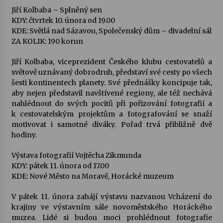
Jiří Kolbaba – Splněný sen
KDY: čtvrtek 10. února od 19.00
KDE: Světlá nad Sázavou, Společenský dům – divadelní sál
ZA KOLIK: 190 korun
Jiří Kolbaba, viceprezident Českého klubu cestovatelů a
světově uznávaný dobrodruh, představí své cesty po všech
šesti kontinentech planety. Své přednášky koncipuje tak,
aby nejen představil navštívené regiony, ale též nechává
nahlédnout do svých pocitů při pořizování fotografií a
k cestovatelským projektům a fotografování se snaží
motivovat i samotné diváky. Pořad trvá přibližně dvě
hodiny.
Výstava fotografií Vojtěcha Zikmunda
KDY: pátek 11. února od 17.00
KDE: Nové Město na Moravě, Horácké muzeum
V pátek 11. února zahájí výstavu nazvanou Vcházení do
krajiny ve výstavním sále novoměstského Horáckého
muzea. Lidé si budou moci prohlédnout fotografie