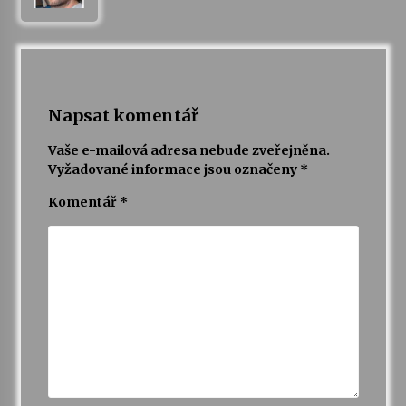
Napsat komentář
Vaše e-mailová adresa nebude zveřejněna.
Vyžadované informace jsou označeny
*
Komentář
*