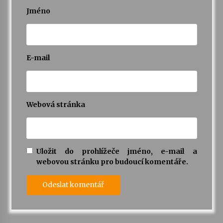
Jméno
E-mail
Webová stránka
Uložit do prohlížeče jméno, e-mail a
webovou stránku pro budoucí komentáře.