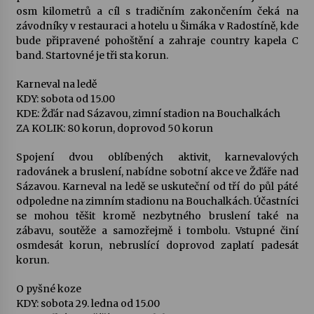
osm kilometrů a cíl s tradičním zakončením čeká na
závodníky v restauraci a hotelu u Šimáka v Radostíně, kde
bude připravené pohoštění a zahraje country kapela C
band. Startovné je tři sta korun.
Karneval na ledě
KDY: sobota od 15.00
KDE: Žďár nad Sázavou, zimní stadion na Bouchalkách
ZA KOLIK: 80 korun, doprovod 50 korun
Spojení dvou oblíbených aktivit, karnevalových
radovánek a bruslení, nabídne sobotní akce ve Žďáře nad
Sázavou. Karneval na ledě se uskuteční od tří do půl páté
odpoledne na zimním stadionu na Bouchalkách. Účastníci
se mohou těšit kromě nezbytného bruslení také na
zábavu, soutěže a samozřejmě i tombolu. Vstupné činí
osmdesát korun, nebruslící doprovod zaplatí padesát
korun.
O pyšné koze
KDY: sobota 29. ledna od 15.00