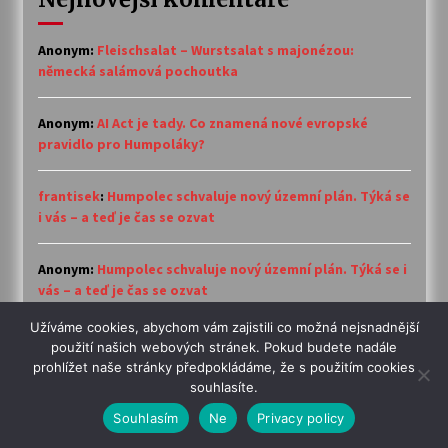
Anonym
:
Fleischsalat – Wurstsalat s majonézou:
německá salámová pochoutka
Anonym
:
AI Act je tady. Co znamená nové evropské
pravidlo pro Humpoláky?
frantisek
:
Humpolec schvaluje nový územní plán. Týká se
i vás – a teď je čas se ozvat
Anonym
:
Humpolec schvaluje nový územní plán. Týká se i
vás – a teď je čas se ozvat
Užíváme cookies, abychom vám zajistili co možná nejsnadnější
Ulrich Marsch
:
Humpolec schvaluje nový územní plán.
použití našich webových stránek. Pokud budete nadále
Týká se i vás – a teď je čas se ozvat
prohlížet naše stránky předpokládáme, že s použitím cookies
souhlasíte.
Souhlasím
Ne
Privacy policy
Přemýšlíte kam na oběd?