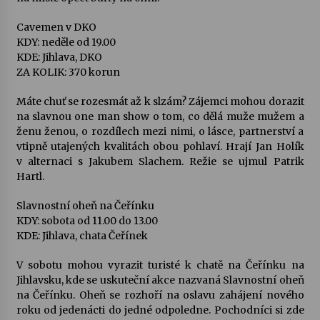
Cavemen v DKO
KDY: neděle od 19.00
KDE: Jihlava, DKO
ZA KOLIK: 370 korun
Máte chuť se rozesmát až k slzám? Zájemci mohou dorazit
na slavnou one man show o tom, co dělá muže mužem a
ženu ženou, o rozdílech mezi nimi, o lásce, partnerství a
vtipně utajených kvalitách obou pohlaví. Hrají Jan Holík
v alternaci s Jakubem Slachem. Režie se ujmul Patrik
Hartl.
Slavnostní oheň na Čeřínku
KDY: sobota od 11.00 do 13.00
KDE: Jihlava, chata Čeřínek
V sobotu mohou vyrazit turisté k chatě na Čeřínku na
Jihlavsku, kde se uskuteční akce nazvaná Slavnostní oheň
na Čeřínku. Oheň se rozhoří na oslavu zahájení nového
roku od jedenácti do jedné odpoledne. Pochodníci si zde