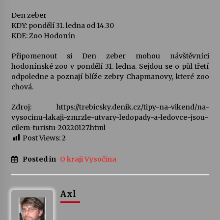
Den zeber
KDY: pondělí 31. ledna od 14.30
KDE: Zoo Hodonín
Připomenout si Den zeber mohou návštěvníci
hodonínské zoo v pondělí 31. ledna. Sejdou se o půl třetí
odpoledne a poznají blíže zebry Chapmanovy, které zoo
chová.
Zdroj: https://trebicsky.denik.cz/tipy-na-vikend/na-
vysocinu-lakaji-zmrzle-utvary-ledopady-a-ledovce-jsou-
cilem-turistu-20220127.html
Post Views:
2
Posted in
O kraji Vysočina
Axl