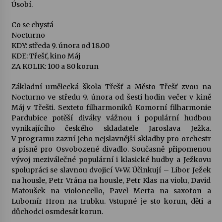
Úsobí.
Co se chystá
Nocturno
KDY: středa 9. února od 18.00
KDE: Třešť, kino Máj
ZA KOLIK: 100 a 80 korun
Základní umělecká škola Třešť a Město Třešť zvou na
Nocturno ve středu 9. února od šesti hodin večer v kině
Máj v Třešti. Sexteto filharmoniků Komorní filharmonie
Pardubice potěší diváky vážnou i populární hudbou
vynikajícího českého skladatele Jaroslava Ježka.
V programu zazní jeho nejslavnější skladby pro orchestr
a písně pro Osvobozené divadlo. Současně připomenou
vývoj meziválečné populární i klasické hudby a Ježkovu
spolupráci se slavnou dvojicí V+W. Účinkují – Libor Ježek
na housle, Petr Vrána na housle, Petr Klas na violu, David
Matoušek na violoncello, Pavel Merta na saxofon a
Lubomír Hron na trubku. Vstupné je sto korun, děti a
důchodci osmdesát korun.