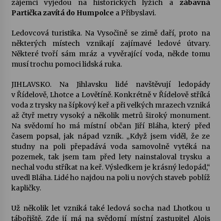
zájemci vyjedou na historických lyžích a
zábavná
Partička zavítá do Humpolce
a Přibyslavi.
Votavžatský ploty
23. 7. 2026
Ledovcová turistika. Na Vysočině se zimě daří, proto na
některých místech vznikají zajímavé ledové útvary.
Některé tvoří sám mráz a vyvěrající voda, někde tomu
musí trochu pomoci lidská ruka.
Letní koncerty ve Stromovce: Rufus Miller
22. 7. 2026
JIHLAVSKO. Na Jihlavsku lidé navštěvují ledopády
v Řídelově, Lhotce a Lovětíně. Konkrétně v Řídelově stříká
voda z trysky na šípkový keř a při velkých mrazech vzniká
Vysočinka
až čtyř metry vysoký a několik metrů široký monument.
17. 7. 2026
Na svědomí ho má místní občan Jiří Bláha, který před
časem popsal, jak nápad vznik. „Když jsem viděl, že ze
studny na poli přepadává voda samovolně vytéká na
Ozvěny prázdnin
pozemek, tak jsem tam před lety nainstaloval trysku a
14. 7. 2026
nechal vodu stříkat na keř. Výsledkem je krásný ledopád,“
uvedl Bláha. Lidé ho najdou na poli u nových staveb poblíž
kapličky.
Za kulturou kousek za Humpolec. V Želivě ožije
Už několik let vzniká také ledová socha nad Lhotkou u
odkaz Josefa Čapka
tábořiště. Zde jí má na svědomí místní zastupitel Alois
13. 7. 2026