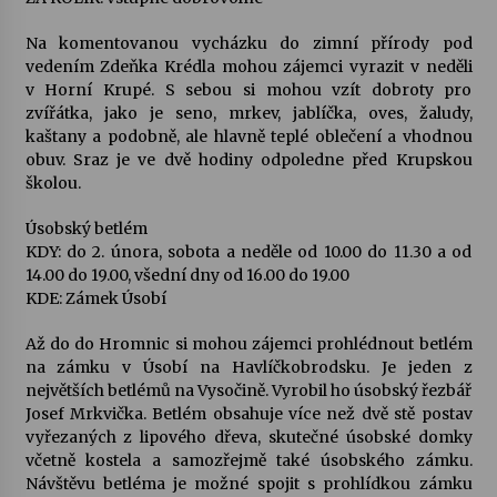
Na komentovanou vycházku do zimní přírody pod
vedením Zdeňka Krédla mohou zájemci vyrazit v neděli
v Horní Krupé. S sebou si mohou vzít dobroty pro
zvířátka, jako je seno, mrkev, jablíčka, oves, žaludy,
kaštany a podobně, ale hlavně teplé oblečení a vhodnou
obuv. Sraz je ve dvě hodiny odpoledne před Krupskou
školou.
Úsobský betlém
KDY: do 2. února, sobota a neděle od 10.00 do 11.30 a od
14.00 do 19.00, všední dny od 16.00 do 19.00
KDE: Zámek Úsobí
Až do do Hromnic si mohou zájemci prohlédnout betlém
na zámku v Úsobí na Havlíčkobrodsku. Je jeden z
největších betlémů na Vysočině. Vyrobil ho úsobský řezbář
Josef Mrkvička. Betlém obsahuje více než dvě stě postav
vyřezaných z lipového dřeva, skutečné úsobské domky
včetně kostela a samozřejmě také úsobského zámku.
Návštěvu betléma je možné spojit s prohlídkou zámku