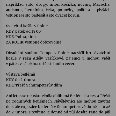
například auto, drogy, únos, kočička, noviny, Macocha,
autismus, benzínka, řeka, ponožky, politika a plyšáci.
Vstupné je sto padesát a sto dvacet korun.
Svatební košile v Polné
KDY: pátek od 18.00
KDE: Polná, kino
ZA KOLIK: vstupné dobrovolné
Divadelní soubor Tempo v Polné nacvičil hru Svatební
košile v režii Adély Vašíčkové. Zájemci ji mohou vidět
v pátek v sále kina od šesti hodin večer.
Výstava betlémů
KDY: do 2. února
KDE: Třešť, Schumpeterův dům
Ani letos se neuskutečnila oblíbená Betlémská cesta Třeští
po rodinných betlémech. Návštěvníci ale mohou zavítat
do stálé expozice betlémů v Schumpeterově domě, a to až
do 2. února. Otevřeno je denně od půl desáté ráno do půl