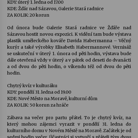
KDY: úterý 1. ledna od 17.00
KDE: Žďár nad Sázavou, Galerie Stará radnice
ZA KOLIK: 20 korun
Od února bude Galerie Stará radnice ve Žďáře nad
Sázavou hostit novou expozici. K vidění tam bude výstava
plastik uměleckého kováře Davida Habermanna – Věčný
kurýr a také výrobky Elisabeth Habermannové. Vernisáž
se uskuteční v úterý 1. února od pěti hodin, výstava bude
dále otevřená vždy v úterý a v pátek od deseti do dvanácti
a od dvou do pěti hodin, o víkendu též od dvou do pěti
hodin.
Chytrý kvíz v kulturáku
KDY: pondělí 31. ledna od 19.00
KDE: Nové Město na Moravě, kulturní dům
ZA KOLIK: 50 korun za hráče
Zábava na večer pro partu přátel. To je chytrý kvíz, na
který mohou zájemci vyrazit v pondělí 31. ledna do
kulturního domu v Novém Městě na Moravě. Začátek je od
sedmi hodin večer. Účastníci si vytvoří s přáteli tým dvou