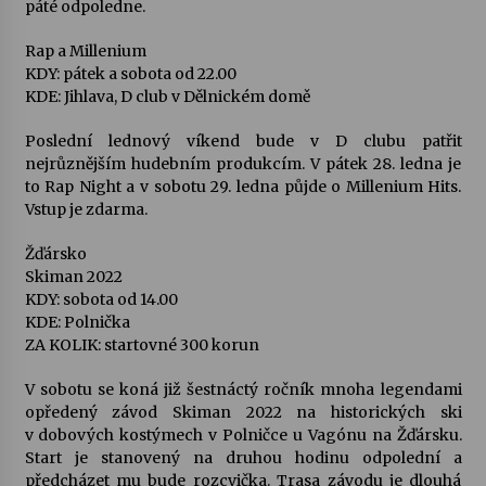
páté odpoledne.
Rap a Millenium
KDY: pátek a sobota od 22.00
KDE: Jihlava, D club v Dělnickém domě
Poslední lednový víkend bude v D clubu patřit
nejrůznějším hudebním produkcím. V pátek 28. ledna je
to Rap Night a v sobotu 29. ledna půjde o Millenium Hits.
Vstup je zdarma.
Žďársko
Skiman 2022
KDY: sobota od 14.00
KDE: Polnička
ZA KOLIK: startovné 300 korun
V sobotu se koná již šestnáctý ročník mnoha legendami
opředený závod Skiman 2022 na historických ski
v dobových kostýmech v Polničce u Vagónu na Žďársku.
Start je stanovený na druhou hodinu odpolední a
předcházet mu bude rozcvička. Trasa závodu je dlouhá