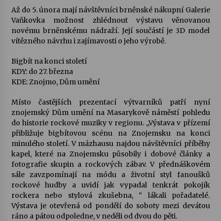
Až do 5. února mají návštěvníci brněnské nákupní Galerie
Vaňkovka možnost zhlédnout výstavu věnovanou
novému brněnskému nádraží. Její součástí je 3D model
vítězného návrhu i zajímavosti o jeho výrobě.
Bigbít na konci století
KDY: do 27. března
KDE: Znojmo, Dům umění
Místo častějších prezentací výtvarníků patří nyní
znojemský Dům umění na Masarykově náměstí pohledu
do historie rockové muziky v regionu. „Výstava v přízemí
přibližuje bigbítovou scénu na Znojemsku na konci
minulého století. V mázhausu najdou návštěvníci příběhy
kapel, které na Znojemsku působily i dobové články a
fotografie skupin a rockových zábav. V přednáškovém
sále zavzpomínají na módu a životní styl fanoušků
rockové hudby a uvidí jak vypadal tenkrát pokojík
rockera nebo stylová zkušebna, “ lákali pořadatelé.
Výstava je otevřená od pondělí do soboty mezi devátou
ráno a pátou odpoledne, v neděli od dvou do pěti.