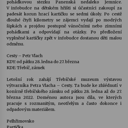
pohádkovou stezku Panenská nedaleko Jemnice.
V infobudce na dětském hřišti si účastníci zakoupí za
padesát korun hrací kartičku se sedmi úkoly. Po cestě
dlouhé čtyři kilometry se zájemci vydají po modrých
šipkách a projdou postupně vánočními nebo zimními
pohádkami a odpovídají na otázky. Po předložení
vyplněné kartičky zpět v infobudce dostanou děti malou
odměnu.
Cesty – Petr Vlach
KDY: od pátku 28. ledna do 27. března
KDE: Třebíč, zámek
Letošní rok zahájí Třebíčské muzeum výstavou
výtvarníka Petra Vlacha – Cesty. Ta bude ke zhlédnutí v
konírně třebíčského zámku od pátku 28. ledna až do 27.
března 2022. Doménou autora jsou díla, ve kterých
pracuje s rozmanitým, neotřelým a často dokonce i
odpadovým materiálem.
Pelhřimovsko
Partička