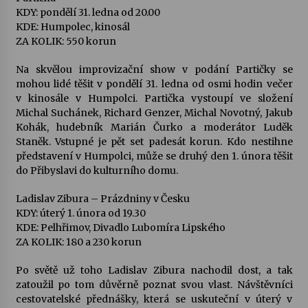
KDY: pondělí 31. ledna od 20.00
KDE: Humpolec, kinosál
ZA KOLIK: 550 korun
Na skvělou improvizační show v podání Partičky se
mohou lidé těšit v pondělí 31. ledna od osmi hodin večer
v kinosále v Humpolci. Partička vystoupí ve složení
Michal Suchánek, Richard Genzer, Michal Novotný, Jakub
Kohák, hudebník Marián Čurko a moderátor Luděk
Staněk. Vstupné je pět set padesát korun. Kdo nestihne
představení v Humpolci, může se druhý den 1. února těšit
do Přibyslavi do kulturního domu.
Ladislav Zibura – Prázdniny v Česku
KDY: úterý 1. února od 19.30
KDE: Pelhřimov, Divadlo Lubomíra Lipského
ZA KOLIK: 180 a 230 korun
Po světě už toho Ladislav Zibura nachodil dost, a tak
zatoužil po tom důvěrně poznat svou vlast. Návštěvníci
cestovatelské přednášky, která se uskuteční v úterý v