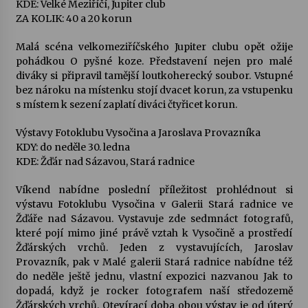
KDE: Velké Meziříčí, Jupiter club
ZA KOLIK: 40 a 20 korun
Malá scéna velkomeziříčského Jupiter clubu opět ožije
pohádkou O pyšné koze. Představení nejen pro malé
diváky si připravil tamější loutkoherecký soubor. Vstupné
bez nároku na místenku stojí dvacet korun, za vstupenku
s místem k sezení zaplatí diváci čtyřicet korun.
Výstavy Fotoklubu Vysočina a Jaroslava Provazníka
KDY: do neděle 30. ledna
KDE: Žďár nad Sázavou, Stará radnice
Víkend nabídne poslední příležitost prohlédnout si
výstavu Fotoklubu Vysočina v Galerii Stará radnice ve
Žďáře nad Sázavou. Vystavuje zde sedmnáct fotografů,
které pojí mimo jiné právě vztah k Vysočině a prostředí
Žďárských vrchů. Jeden z vystavujících, Jaroslav
Provazník, pak v Malé galerii Stará radnice nabídne též
do neděle ještě jednu, vlastní expozici nazvanou Jak to
dopadá, když je rocker fotografem naší středozemě
Žďárských vrchů. Otevírací doba obou výstav je od úterý