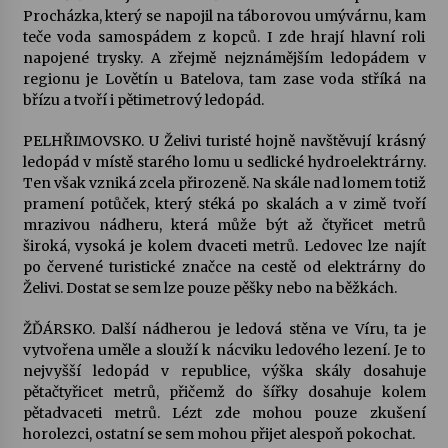
Procházka, který se napojil na táborovou umývárnu, kam
teče voda samospádem z kopců. I zde hrají hlavní roli
Varhanní recitál Michala Novenka v Klášteře
napojené trysky. A zřejmě nejznámějším ledopádem v
Želiv
regionu je Lovětín u Batelova, tam zase voda stříká na
3. 7. 2026
břízu a tvoří i pětimetrový ledopád.
PELHŘIMOVSKO. U Želivi turisté hojně navštěvují krásný
Petr Adamec – Malovaný svět
ledopád v místě starého lomu u sedlické hydroelektrárny.
30. 6. 2026
Ten však vzniká zcela přirozeně. Na skále nad lomem totiž
pramení potůček, který stéká po skalách a v zimě tvoří
mrazivou nádheru, která může být až čtyřicet metrů
široká, vysoká je kolem dvaceti metrů. Ledovec lze najít
po červené turistické značce na cestě od elektrárny do
Želivi. Dostat se sem lze pouze pěšky nebo na běžkách.
ŽĎÁRSKO. Další nádherou je ledová stěna ve Víru, ta je
vytvořena uměle a slouží k nácviku ledového lezení. Je to
nejvyšší ledopád v republice, výška skály dosahuje
pětačtyřicet metrů, přičemž do šířky dosahuje kolem
pětadvaceti metrů. Lézt zde mohou pouze zkušení
horolezci, ostatní se sem mohou přijet alespoň pokochat.