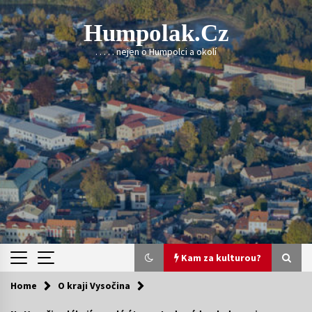
Skip
to
Humpolak.cz
content
. . . . . nejen o Humpolci a okolí
Kam za kulturou?
Home
O kraji Vysočina
Kam za kulturou?