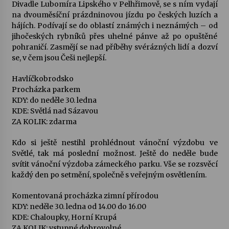
Divadle Lubomíra Lipského v Pelhřimově, se s ním vydají
na dvouměsíční prázdninovou jízdu po českých luzích a
hájích. Podívají se do oblastí známých i neznámých – od
jihočeských rybníků přes uhelné pánve až po opuštěné
pohraničí. Zasmějí se nad příběhy svérázných lidí a dozví
se, v čem jsou Češi nejlepší.
Havlíčkobrodsko
Procházka parkem
KDY: do neděle 30. ledna
KDE: Světlá nad Sázavou
ZA KOLIK: zdarma
Kdo si ještě nestihl prohlédnout vánoční výzdobu ve
Světlé, tak má poslední možnost. Ještě do neděle bude
svítit vánoční výzdoba zámeckého parku. Vše se rozsvěcí
každý den po setmění, společně s veřejným osvětlením.
Komentovaná procházka zimní přírodou
KDY: neděle 30. ledna od 14.00 do 16.00
KDE: Chaloupky, Horní Krupá
ZA KOLIK: vstupné dobrovolné