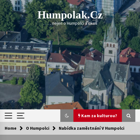
Skip
to
Humpolak.cz
content
. . . . . nejen o Humpolci a okolí
Kam za kulturou?
Home
O Humpolci
Nabídka zaměstnání V Humpolci
Kam za kulturou?