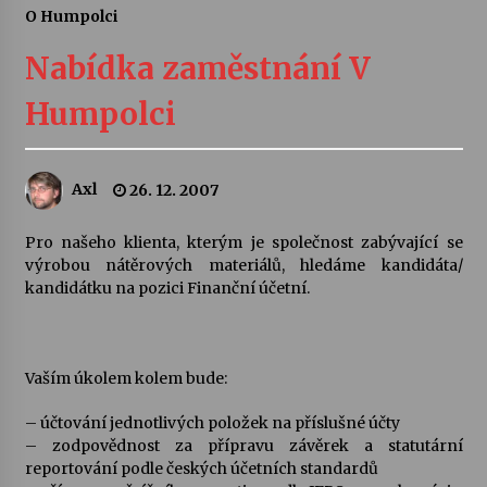
O Humpolci
Letní koncerty ve Stromovce: Ars Camerata a
Sukuba Ensemble
Nabídka zaměstnání V
4. 8. 2026
Humpolci
Vernisáž výstavy Josefíny Duškové: Stávám se
kapkou
30. 7. 2026
Axl
26. 12. 2007
Veselí muzikanti
Pro našeho klienta, kterým je společnost zabývající se
30. 7. 2026
výrobou nátěrových materiálů, hledáme kandidáta/
kandidátku na pozici Finanční účetní.
Pozvánka na integrační festival Quijotova
šedesátka: 28. 7.–1. 8. 2026
28. 7. 2026
Vaším úkolem kolem bude:
– účtování jednotlivých položek na příslušné účty
Letní koncerty ve Stromovce: Kolchoz a
– zodpovědnost za přípravu závěrek a statutární
Jenakaši
reportování podle českých účetních standardů
28. 7. 2026