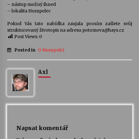
– nástup možný ihned
– lokalita Humpolec
Varhanní recitál Michala Novenka v Klášteře
Želiv
Pokud Vás tato nabídka zaujala prosím zašlete svůj
3. 7. 2026
strukturovaný životopis na adresu potomova@hays.cz
Post Views:
0
Petr Adamec – Malovaný svět
Posted in
O Humpolci
30. 6. 2026
Axl
Napsat komentář