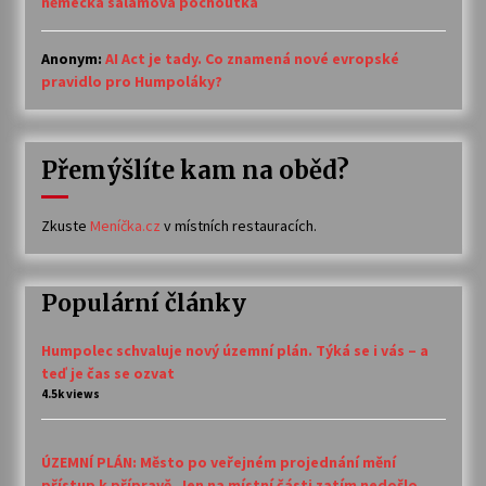
německá salámová pochoutka
Anonym
:
AI Act je tady. Co znamená nové evropské
pravidlo pro Humpoláky?
Přemýšlíte kam na oběd?
Zkuste
Meníčka.cz
v místních restauracích.
Populární články
Humpolec schvaluje nový územní plán. Týká se i vás – a
teď je čas se ozvat
4.5k views
ÚZEMNÍ PLÁN: Město po veřejném projednání mění
přístup k přípravě. Jen na místní části zatím nedošlo