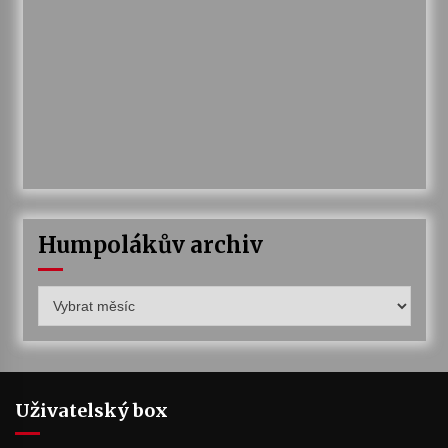
Humpolákův archiv
Humpolákův
archiv
Uživatelský box