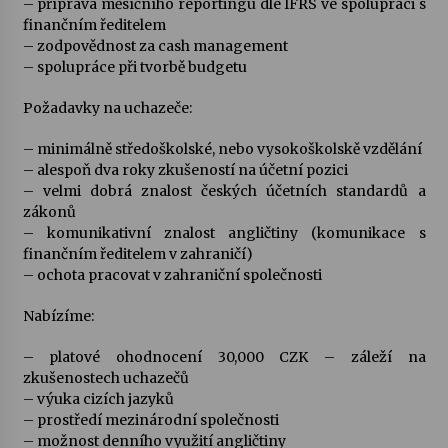
– příprava měsíčního reportingu dle IFRS ve spolupráci s
finančním ředitelem
Votavžatský ploty
– zodpovědnost za cash management
23. 7. 2026
– spolupráce při tvorbě budgetu
Požadavky na uchazeče:
Letní koncerty ve Stromovce: Rufus Miller
– minimálně středoškolské, nebo vysokoškolskě vzdělání
22. 7. 2026
– alespoň dva roky zkušeností na účetní pozici
– velmi dobrá znalost českých účetních standardů a
zákonů
Vysočinka
– komunikativní znalost angličtiny (komunikace s
17. 7. 2026
finančním ředitelem v zahraničí)
– ochota pracovat v zahraniční společnosti
Nabízíme:
Ozvěny prázdnin
14. 7. 2026
– platové ohodnocení 30,000 CZK – záleží na
zkušenostech uchazečů
– výuka cizích jazyků
Za kulturou kousek za Humpolec. V Želivě ožije
– prostředí mezinárodní společnosti
odkaz Josefa Čapka
– možnost denního využití angličtiny
13. 7. 2026