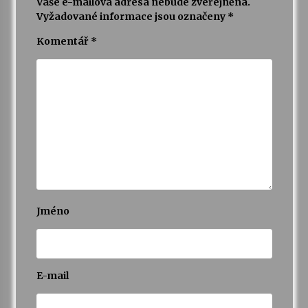
Vaše e-mailová adresa nebude zveřejněna.
Vyžadované informace jsou označeny
*
Komentář
*
Jméno
E-mail