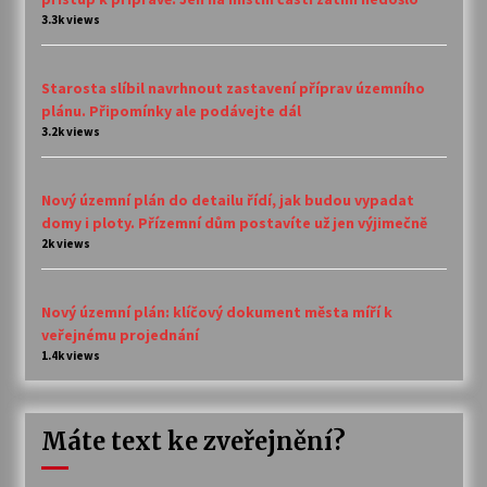
3.3k views
Starosta slíbil navrhnout zastavení příprav územního
plánu. Připomínky ale podávejte dál
3.2k views
Nový územní plán do detailu řídí, jak budou vypadat
domy i ploty. Přízemní dům postavíte už jen výjimečně
2k views
Nový územní plán: klíčový dokument města míří k
veřejnému projednání
1.4k views
Máte text ke zveřejnění?