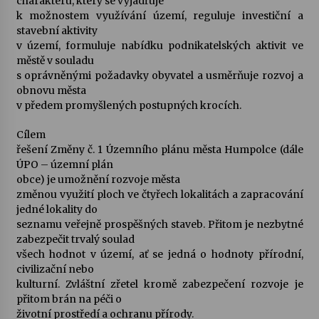
charakteru, který se vyjadřuje
k možnostem využívání území, reguluje investiční a
stavební aktivity
v území, formuluje nabídku podnikatelských aktivit ve
městě v souladu
s oprávněnými požadavky obyvatel a usměrňuje rozvoj a
obnovu města
v předem promyšlených postupných krocích.
Cílem
řešení Změny č. 1 Územního plánu města Humpolce (dále
ÚPO – územní plán
obce
)
je umožnění rozvoje města
změnou využití ploch ve čtyřech lokalitách a zapracování
jedné lokality do
seznamu veřejně prospěšných staveb. Přitom je nezbytné
zabezpečit trvalý soulad
všech hodnot v území, ať se jedná o hodnoty přírodní,
civilizační nebo
kulturní. Zvláštní zřetel kromě zabezpečení rozvoje je
přitom brán na péči o
životní prostředí a ochranu přírody.