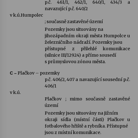
p.č. 461/1, 462/1, 640/1, 434/3 a
navazující p.č. 640/2
v k.ú.Humpolec
; současně zastavěné území
Pozemky jsou situovány na
jihozápadním okraji města Humpolce u
železničního nádraží. Pozemky jsou
přístupné z přilehlé komunikace
(silnice III/12924) a přímo sousedí
s průmyslovou zónou města.
Plačkov – pozemky
C –
p.č. 406/2, 407 a navazující sousední p.č.
406/1
v k.ú.
Plačkov ; mimo současně zastavěné
území
Pozemky jsou situovány na jižním
okraji sídla (místní části) Plačkov u
fotbalového hřiště a rybníka. Přístupné
jsou z místní komunikace.