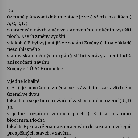
Do
územně plánovací dokumentace je ve čtyřech lokalitách (
A, C, D, E )
zapracován návrh změn ve stanoveném funkčním využití
ploch. Návrh změny využití
v lokalitě B byl vyjmut již ze zadání Změny č. 1 na základě
nesouhlasného
stanoviska dotčených orgánů státní správy a není tudíž
ani součástí návrhu
Změny č. 1 ÚPO Humpolec.
V jedné lokalitě
( A ) je navržena změna ve stávajícím zastavitelném
území, ve dvou
lokalitách se jedná o rozšíření zastavitelného území ( C, D
) a
v jedné rozšíření vodních ploch ( E ) a lokálního
biocentra. Plocha
lokalitě F je navržena na zapracování do seznamu veřejně
prospěšných staveb. V závěru,