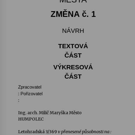
ZMĚNA
č. 1
Letní koncerty ve Stromovce: Kolchoz a
Jenakaši
28. 7. 2026
NÁVRH
Votavžatský ploty
TEXTOVÁ
23. 7. 2026
ČÁST
VÝKRESOVÁ
Letní koncerty ve Stromovce: Rufus Miller
22. 7. 2026
ČÁST
Zpracovatel
: Pořizovatel
Vysočinka
:
17. 7. 2026
Ing. arch. Milič Maryška Město
HUMPOLEC
Ozvěny prázdnin
14. 7. 2026
Letohradská 3/369
v přenesené působnosti na :