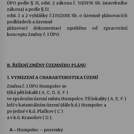
ÚPO podle § 31, odst. 2 zákona č. 50/1976 Sb. (stavebního
zákona) a podle § 17,
odst. 1 a 2 vyhlášky č.135/2001 Sb. o územně plánovacích
podkladech a územně
plánovací dokumentaci upuštěno od zpracování
konceptu Změny č. 1 ÚPO.
B
.
ŘEŠENÍ ZMĚNY ÚZEMNÍHO PLÁNU
1. VYMEZENÍ A CHARAKTERISTIKA ÚZEMÍ
Změna č. 1 ÚPO Humpolec se
týká pěti lokalit (
)
A, C, D, E, F
ve správním území města Humpolce. Tři lokality (
)
A, E, F
leží v katastrálním území (dále k.ú.) Humpolec a
po jedné v k.ú. Plačkov (
)
C
a v k.ú. Krasoňov (
).
D
Humpolec – pozemky
A –