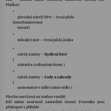
Plačkov
*
původní návrh ÚPO – Orná půda
(neurbanizované
území)
*
stávající stav – Orná půda ,louka
*
návrh změny –
Bydlení čisté
(
zástavba rodinnými domy )
*
návrh změny –
Sady a zahrady
(
samostatné v sídle i mino sídlo )
Plocha navržená na změnu využití
leží mimo současně zastavěné území. Pozemky jsou
přístupné z přilehlé