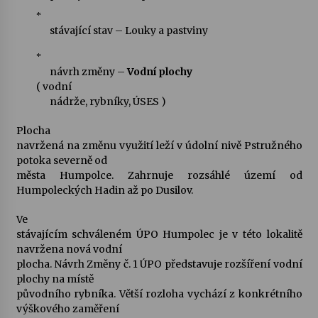
*
stávající stav – Louky a pastviny
*
návrh změny –
Vodní plochy
( vodní
nádrže, rybníky, ÚSES )
Plocha
navržená na změnu využití leží v údolní nivě Pstružného
potoka severně od
města Humpolce. Zahrnuje rozsáhlé území od
Humpoleckých Hadin až po Dusilov.
Ve
stávajícím schváleném ÚPO Humpolec je v této lokalitě
navržena nová vodní
plocha. Návrh Změny č. 1 ÚPO představuje rozšíření vodní
plochy na místě
původního rybníka. Větší rozloha vychází z konkrétního
výškového zaměření