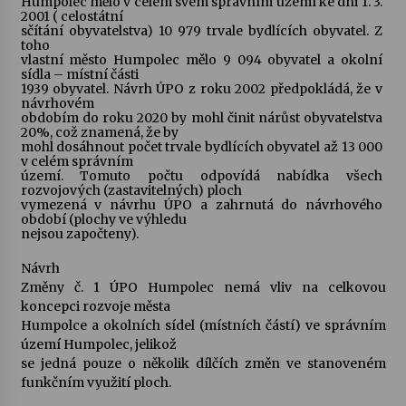
Humpolec mělo v celém svém správním území ke dni 1. 3.
2001 ( celostátní
sčítání obyvatelstva) 10 979 trvale bydlících obyvatel. Z
toho
vlastní město Humpolec mělo 9 094 obyvatel a okolní
sídla – místní části
1939 obyvatel. Návrh ÚPO z roku 2002 předpokládá, že v
návrhovém
obdobím do roku 2020 by mohl činit nárůst obyvatelstva
20%, což znamená, že by
mohl dosáhnout počet trvale bydlících obyvatel až 13 000
v celém správním
území. Tomuto počtu odpovídá nabídka všech
rozvojových (zastavitelných) ploch
vymezená v návrhu ÚPO a zahrnutá do návrhového
období (plochy ve výhledu
nejsou započteny).
Návrh
Změny č. 1 ÚPO Humpolec nemá vliv na celkovou
koncepci rozvoje města
Humpolce a okolních sídel (místních částí) ve správním
území Humpolec, jelikož
se jedná pouze o několik dílčích změn ve stanoveném
funkčním využití ploch.