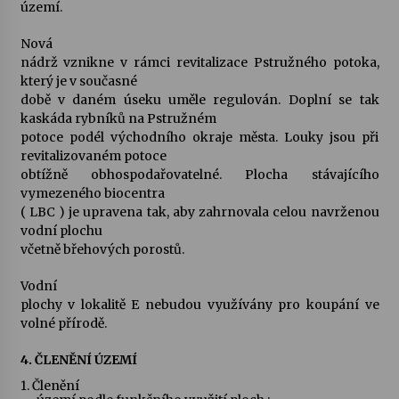
území.
Nová
nádrž vznikne v rámci revitalizace Pstružného potoka,
který je v současné
době v daném úseku uměle regulován. Doplní se tak
kaskáda rybníků na Pstružném
potoce podél východního okraje města. Louky jsou při
revitalizovaném potoce
obtížně obhospodařovatelné. Plocha stávajícího
vymezeného biocentra
( LBC ) je upravena tak, aby zahrnovala celou navrženou
vodní plochu
včetně břehových porostů.
Vodní
plochy v lokalitě E nebudou využívány pro koupání ve
volné přírodě.
4. ČLENĚNÍ ÚZEMÍ
1.
Členění