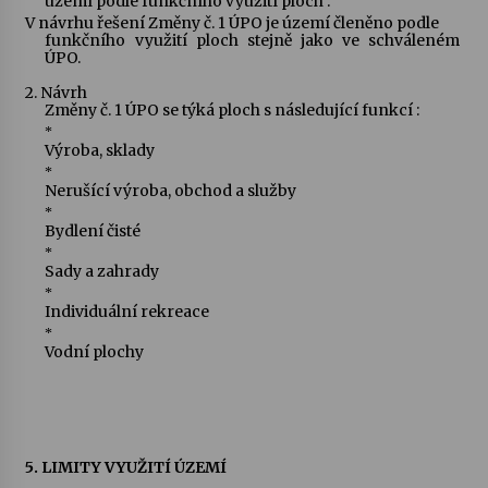
území podle funkčního využití ploch :
V návrhu řešení Změny č. 1 ÚPO je území členěno podle
funkčního využití ploch stejně jako ve schváleném
ÚPO.
2.
Návrh
Změny č. 1 ÚPO se týká ploch s následující funkcí :
*
Výroba, sklady
*
Nerušící výroba, obchod a služby
*
Bydlení čisté
*
Sady a zahrady
*
Individuální rekreace
*
Vodní plochy
5. LIMITY VYUŽITÍ ÚZEMÍ