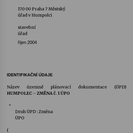
170 00 Praha 7 Městský
Za kulturou kousek za Humpolec. V Želivě ožije
úřad v Humpolci
odkaz Josefa Čapka
13. 7. 2026
stavební
úřad
Varhanní recitál Michala Novenka v Klášteře
říjen 2004
Želiv
3. 7. 2026
IDENTIFIKAČNÍ ÚDAJE
Název územně plánovací dokumentace (ÚPD)
HUMPOLEC – ZMĚNA
č. 1
ÚPO
*
Druh ÚPD : Změna
ÚPO
(