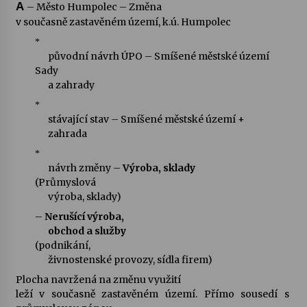
A
– Město Humpolec – Změna
v současně zastavěném území, k.ú. Humpolec
*
původní návrh ÚPO – Smíšené městské území
Sady
a zahrady
*
stávající stav – Smíšené městské území +
zahrada
*
návrh změny –
Výroba, sklady
(Průmyslová
výroba, sklady)
–
Nerušící výroba,
obchod a služby
(podnikání,
živnostenské provozy, sídla firem)
Plocha navržená na změnu využití
leží v současně zastavěném území. Přímo sousedí s