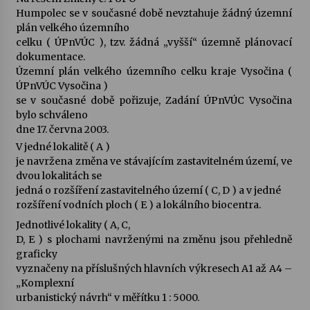
Humpolec se v současné době nevztahuje žádný územní
plán velkého územního
celku ( ÚPnVÚC ), tzv. žádná „vyšší“ územně plánovací
dokumentace.
Územní plán velkého územního celku kraje Vysočina (
ÚPnVÚC Vysočina )
se v současné době pořizuje, Zadání ÚPnVÚC Vysočina
bylo schváleno
dne 17. června 2003.
V jedné lokalitě ( A )
je navržena změna ve stávajícím zastavitelném území, ve
dvou lokalitách se
jedná o rozšíření zastavitelného území ( C, D ) a v jedné
rozšíření vodních ploch ( E ) a lokálního biocentra.
Jednotlivé lokality ( A, C,
D, E ) s plochami navrženými na změnu jsou přehledně
graficky
vyznačeny na příslušných hlavních výkresech A1 až A4 –
„Komplexní
urbanistický návrh“ v měřítku 1 : 5000.