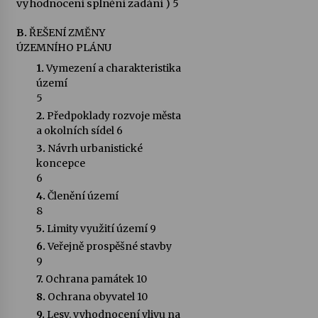
vyhodnocení splnění zadání )
5
B.
ŘEŠENÍ ZMĚNY
ÚZEMNÍHO PLÁNU
1.
Vymezení a charakteristika
území
5
2.
Předpoklady rozvoje města
a okolních sídel 6
3.
Návrh urbanistické
koncepce
6
4.
Členění území
8
5.
Limity využití území 9
6.
Veřejně prospěšné stavby
9
7.
Ochrana památek 10
8.
Ochrana obyvatel 10
9.
Lesy, vyhodnocení vlivu na