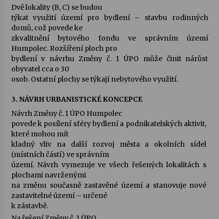
Dvě lokality (B, C) se budou
týkat využití území pro bydlení – stavbu rodinných
domů, což povede ke
zkvalitnění bytového fondu ve správním území
Humpolec. Rozšíření ploch pro
bydlení v návrhu Změny č. 1 ÚPO může činit nárůst
obyvatel cca o 30
osob. Ostatní plochy se týkají nebytového využití.
3. NÁVRH URBANISTICKÉ KONCEPCE
Návrh Změny č. 1 ÚPO Humpolec
povede k posílení sféry bydlení a podnikatelských aktivit,
které mohou mít
kladný vliv na další rozvoj města a okolních sídel
(místních částí) ve správním
území. Návrh vymezuje ve všech řešených lokalitách s
plochami navrženými
na změnu současně zastavěné území a stanovuje nové
zastavitelné území – určené
k zástavbě.
Na řešení Změny č. 1 ÚPO