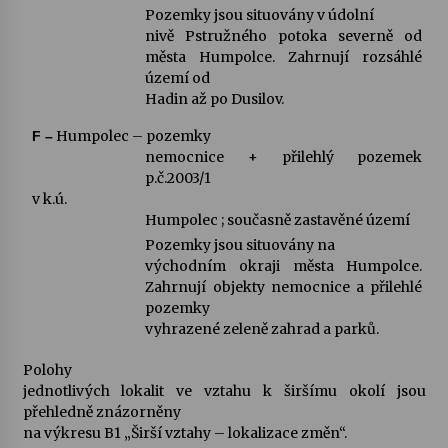
Pozemky jsou situovány v údolní
nivě Pstružného potoka severně od
města Humpolce. Zahrnují rozsáhlé
území od
Hadin až po Dusilov.
Humpolec – pozemky
F –
nemocnice + přilehlý pozemek
p.č.2003/1
v k.ú.
Humpolec ; současně zastavěné území
Pozemky jsou situovány na
východním okraji města Humpolce.
Zahrnují objekty nemocnice a přilehlé
pozemky
vyhrazené zeleně zahrad a parků.
Polohy
jednotlivých lokalit ve vztahu k širšímu okolí jsou
přehledně znázorněny
na výkresu B1 „Širší vztahy – lokalizace změn“.