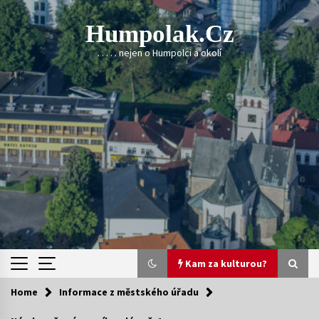
Skip
to
Humpolak.cz
content
. . . . . nejen o Humpolci a okolí
Kam za kulturou?
Home
Informace z městského úřadu
Kam za kulturou?