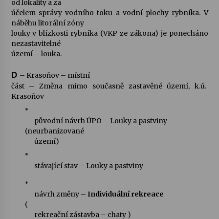
od lokality a za
účelem správy vodního toku a vodní plochy rybníka. V
náběhu litorální zóny
louky v blízkosti rybníka (VKP ze zákona) je ponecháno
nezastavitelné
území – louka.
D
– Krasoňov – místní
část – Změna mimo současně zastavěné území, k.ú.
Krasoňov
*
původní návrh ÚPO – Louky a pastviny
(neurbanizované
území)
*
stávající stav – Louky a pastviny
*
návrh změny –
Individuální rekreace
(
rekreační zástavba – chaty )