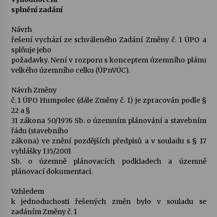
splnění zadání
Návrh
řešení vychází ze schváleného Zadání Změny č. 1 ÚPO a
splňuje jeho
požadavky. Není v rozporu s konceptem územního plánu
velkého územního celku (ÚPnVÚC).
Návrh Změny
č. 1 ÚPO Humpolec (dále Změny č. 1) je zpracován podle §
22 a §
31 zákona 50/1976 Sb. o územním plánování a stavebním
řádu (stavebního
zákona) ve znění pozdějších předpisů a v souladu s § 17
vyhlášky 135/2001
Sb. o územně plánovacích podkladech a územně
plánovací dokumentaci.
Vzhledem
k jednoduchosti řešených změn bylo v souladu se
zadáním Změny č. 1