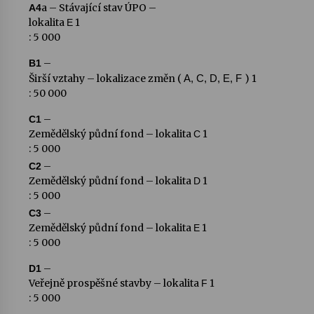
a
– Stávající stav ÚPO –
A4
lokalita
1
E
: 5 000
–
B1
Širší vztahy – lokalizace změn (
) 1
A, C, D, E, F
: 50 000
–
C1
Zemědělský půdní fond – lokalita
1
C
: 5 000
–
C2
Zemědělský půdní fond – lokalita
1
D
: 5 000
–
C3
Zemědělský půdní fond – lokalita
1
E
: 5 000
–
D1
Veřejně prospěšné stavby – lokalita
1
F
: 5 000