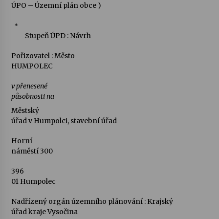
ÚPO – Územní plán obce )
*
Stupeň ÚPD : Návrh
Pořizovatel : Město
HUMPOLEC
v přenesené
působnosti na
Městský
úřad v Humpolci, stavební úřad
Horní
náměstí 300
396
01 Humpolec
Nadřízený orgán územního plánování : Krajský
úřad kraje Vysočina