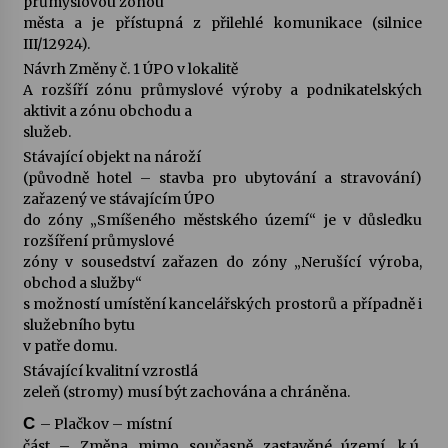
průmyslovou zónou
města a je přístupná z přilehlé komunikace (silnice
III/12924).
Návrh Změny č. 1 ÚPO v lokalitě
A rozšíří zónu průmyslové výroby a podnikatelských
aktivit a zónu obchodu a
služeb.
Stávající objekt na nároží
(původně hotel – stavba pro ubytování a stravování)
zařazený ve stávajícím ÚPO
do zóny „Smíšeného městského území“ je v důsledku
rozšíření průmyslové
zóny v sousedství zařazen do zóny „Nerušící výroba,
obchod a služby“
s možností umístění kancelářských prostorů a případně i
služebního bytu
v patře domu.
Stávající kvalitní vzrostlá
zeleň (stromy) musí být zachována a chráněna.
C
– Plačkov – místní
část – Změna mimo současně zastavěné území, k.ú.