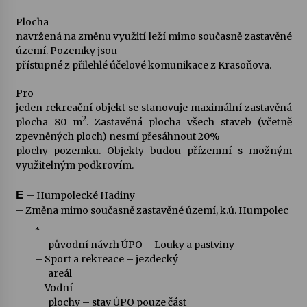
Plocha
navržená na změnu využití leží mimo současně zastavěné
území. Pozemky jsou
přístupné z přilehlé účelové komunikace z Krasoňova.
Pro
jeden rekreační objekt se stanovuje maximální zastavěná
2
plocha 80 m
. Zastavěná plocha všech staveb (včetně
zpevněných ploch) nesmí přesáhnout 20%
plochy pozemku. Objekty budou přízemní s možným
využitelným podkrovím.
E
– Humpolecké Hadiny
– Změna mimo současně zastavěné území, k.ú. Humpolec
*
původní návrh ÚPO – Louky a pastviny
– Sport a rekreace – jezdecký
areál
– Vodní
plochy – stav ÚPO pouze část