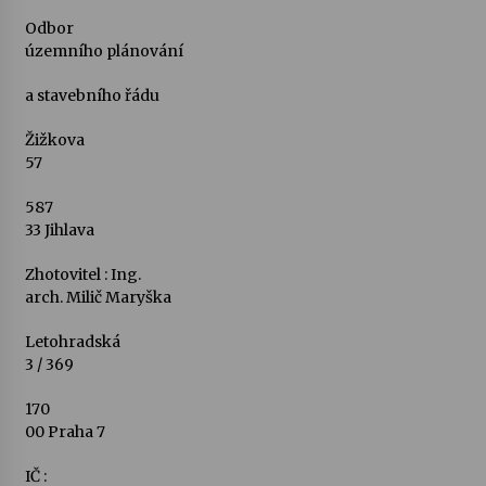
Odbor
územního plánování
a stavebního řádu
Žižkova
57
587
33 Jihlava
Zhotovitel : Ing.
arch. Milič Maryška
Letohradská
3 / 369
170
00 Praha 7
IČ :