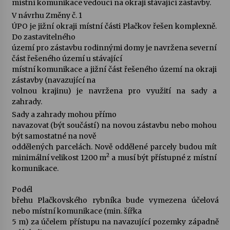
místní komunikace vedoucí na okraji stávající zástavby.
V návrhu Změny č. 1
ÚPO je jižní okraji místní části Plačkov řešen komplexně.
Do zastavitelného
území pro zástavbu rodinnými domy je navržena severní
část řešeného území u stávající
místní komunikace a jižní část řešeného území na okraji
zástavby (navazující na
volnou krajinu) je navržena pro využití na sady a
zahrady.
Sady a zahrady mohou přímo
navazovat (být součástí) na novou zástavbu nebo mohou
být samostatné na nově
oddělených parcelách. Nově oddělené parcely budou mít
2
minimální velikost 1200 m
a musí být přístupné z místní
komunikace.
Podél
břehu Plačkovského rybníka bude vymezena účelová
nebo místní komunikace (min. šířka
5 m) za účelem přístupu na navazující pozemky západně