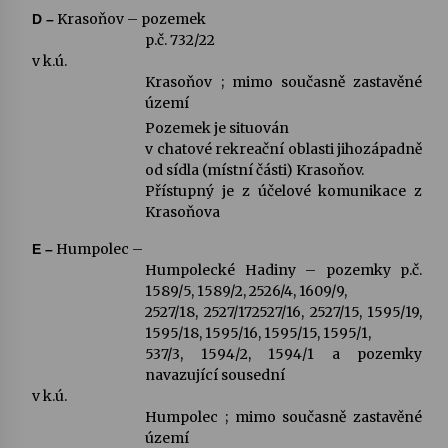
Krasoňov – pozemek
D –
p.č. 732/22
v k.ú.
Krasoňov ; mimo současně zastavěné
území
Pozemek je situován
v chatové rekreační oblasti jihozápadně
od sídla (místní části) Krasoňov.
Přístupný je z účelové komunikace z
Krasoňova
Humpolec –
E –
Humpolecké Hadiny – pozemky p.č.
1589/5, 1589/2, 2526/4, 1609/9,
2527/18, 2527/172527/16, 2527/15, 1595/19,
1595/18, 1595/16, 1595/15, 1595/1,
537/3, 1594/2, 1594/1 a pozemky
navazující sousední
v k.ú.
Humpolec ; mimo současně zastavěné
území