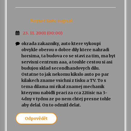
Keyser Soze
napsal:
23. 11. 2001 (00:00)
okrada zakazniky, auto ktere vykoupi
obvykle oberou o dobre dily ktere nahradi
horsima, ta budova co se stavi za tim, ma byt
servisni centrum aaa, a touhle cestou si asi
budujou sklad secondhandovych dilu.
Ostatne to jak nekomu kikslo auto po par
kilakech zname vsichni z tisku a TV. To s
tema dilama mi rikal znamej mechanik
kterymu nabidli praci za cca 22tisic na 3-
4dny v tydnu ze po nem chtej presne tohle
aby delal. On to odmitl delat.
Odpovědět