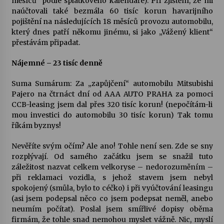
měsíců  podle splátkového kalendáře). Při zjištění, že mi
naúčtovali také bezmála 60 tisíc korun havarijního
pojištění na následujících 18 měsíců provozu automobilu,
který dnes patří někomu jinému, si jako „Vážený klient“
přestávám připadat.
Nájemné – 23 tisíc denně
Suma Sumárum: Za „zapůjčení“ automobilu Mitsubishi
Pajero na čtrnáct dní od AAA AUTO PRAHA za pomoci
CCB-leasing jsem dal přes 320 tisíc korun! (nepočítám-li
mou investici do automobilu 30 tisíc korun) Tak tomu
říkám byznys!
Nevěříte svým očím? Ale ano! Tohle není sen. Zde se sny
rozplývají. Od samého začátku jsem se snažil tuto
záležitost nazvat celkem velkoryse – nedorozuměním –
při reklamaci vozidla, s jehož stavem jsem nebyl
spokojený (smůla, bylo to céčko) i při vyúčtování leasingu
(asi jsem podepsal něco co jsem podepsat neměl, anebo
neumím počítat). Poslal jsem smířlivé dopisy oběma
firmám, že tohle snad nemohou myslet vážně. Nic, myslí