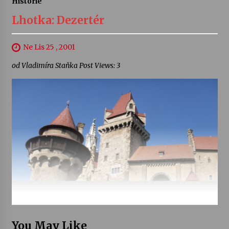
Historie
Lhotka: Dezertér
Ne Lis 25 , 2001
od Vladimíra Staňka Post Views: 3
You May Like