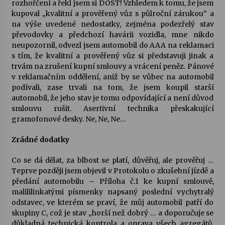
rozhořčení a řekl jsem si DOST! Vzhledem k tomu, že jsem
kupoval „kvalitní a prověřený vůz s půlroční zárukou“ a
na výše uvedené nedostatky, zejména podezřelý stav
převodovky a předchozí havárii vozidla, mne nikdo
neupozornil, odvezl jsem automobil do AAA na reklamaci
s tím, že kvalitní a prověřený vůz si představuji jinak a
trvám na zrušení kupní smlouvy a vrácení peněz. Pánové
v reklamačním oddělení, aniž by se vůbec na automobil
podívali, zase trvali na tom, že jsem koupil starší
automobil, že jeho stav je tomu odpovídající a není důvod
smlouvu rušit. Asertivní technika přeskakující
gramofonové desky. Ne, Ne, Ne…
Zrádné dodatky
Co se dá dělat, za blbost se platí, důvěřuj, ale prověřuj …
Teprve později jsem objevil v Protokolu o zkušební jízdě a
předání automobilu – Příloha č.1 ke kupní smlouvě,
malililinkatými písmenky napsaný poslední vychytralý
odstavec, ve kterém se praví, že můj automobil patří do
skupiny C, což je stav „horší než dobrý … a doporučuje se
důkladná technická kontrola a oprava všech agregátů,