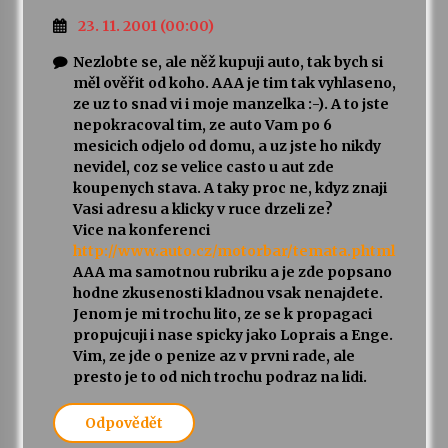
23. 11. 2001 (00:00)
Nezlobte se, ale něž kupuji auto, tak bych si
měl ověřit od koho. AAA je tim tak vyhlaseno,
ze uz to snad vi i moje manzelka :-). A to jste
nepokracoval tim, ze auto Vam po 6
mesicich odjelo od domu, a uz jste ho nikdy
nevidel, coz se velice casto u aut zde
koupenych stava. A taky proc ne, kdyz znaji
Vasi adresu a klicky v ruce drzeli ze?
Vice na konferenci
http://www.auto.cz/motorbar/temata.phtml
AAA ma samotnou rubriku a je zde popsano
hodne zkusenosti kladnou vsak nenajdete.
Jenom je mi trochu lito, ze se k propagaci
propujcuji i nase spicky jako Loprais a Enge.
Vim, ze jde o penize az v prvni rade, ale
presto je to od nich trochu podraz na lidi.
Odpovědět