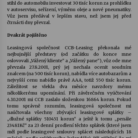
stihl do automobilu investovat 30 tisíc korun za prohlídku
v autoservisu, seřízení, výměnu oleje a nové pneumatiky.
Vůz jsem předával v lepším stavu, než jsem jej před
čtrnácti dny převzal.
Dvakrát pojištěno
Leasingová společnost CCB-Leasing překonala mé
nejbujnější představy (od začátku do konce mne
oslovovali „Vážený kliente“ a „Vážený pane“), vůz ode mne
převzala 27.8.2001, prý jej nechala ocenit soudním
znalcem (na 500 tisíc korun), nabídla více autobazarům a
nejvyšší cenu nabídlo právě AAA, totiž 550 tisíc korun.
Záležitost se vlekla dva měsíce navzdory mému
několikerému upomínání. Při závěrečném vyúčtování
4.10.2001 mi CCB zaslalo složenkou 16864 korun. Pokud
tomu správně rozumím, leasingová společnost mi
naúčtovala všechny zbývající leasingové splátky –
„dlužné splátky 510451 korun“ a ještě k tomu „penále
23481Kč“ za 23 denní prodlení těchto splátek (které jsem
měl podle leasingové smlouvy splácet následujících 18