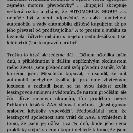
zejména motoru, převodovky“ … „kupující akceptuje
veškerá rizika a chápe, že AUTOMOBILE GROUP, a.s.
nemůže být a není odpovědná za další opotřebení
automobilu a vady automobilu zjištěné kupujícím až po
jeho převzetí od prodávajícího.“ A to prosím u auťáku za
bezmála třičtvrtě miliónu s najetou sedmdesátkou tisíc
kilometrů. Jsou to opravdu profíci!
Trošku to hrká ale jedeme dál … Během několika málo
dnů, s přihlédnutím k dalším nepříznivým okolnostem
mého života jsem přehodnotil svůj původní záměr, kvůli
kterému jsem Mitsubishi kupoval, a usoudil, že mít
automobil pochybné kvality je pro mne zbytečným
luxusem a rozhodl jsem se na svou žádost zrušit
leasingovou smlouvu s vědomím, že na tom prodělám, ale
čím dříve smlouvu ukončím, tím prodělám méně.
Reklamní letáček AAA sliboval možnost „leasingovou
smlouvu kdykoliv vypovědět“. Předpokládal jsem, že
leasingová společnost auto vrátí do AAA, a vzhledem k
tomu, že jsem jej užíval cca 14 dnů, bude jeho cena
prakticky stejná s cenou kupní nehledě k tomu, že jsem