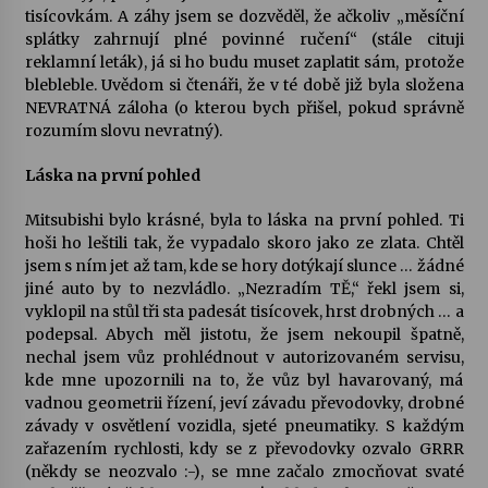
tisícovkám. A záhy jsem se dozvěděl, že ačkoliv „měsíční
splátky zahrnují plné povinné ručení“ (stále cituji
Za kulturou kousek za Humpolec. V Želivě ožije
reklamní leták), já si ho budu muset zaplatit sám, protože
odkaz Josefa Čapka
blebleble. Uvědom si čtenáři, že v té době již byla složena
13. 7. 2026
NEVRATNÁ záloha (o kterou bych přišel, pokud správně
rozumím slovu nevratný).
Varhanní recitál Michala Novenka v Klášteře
Želiv
Láska na první pohled
3. 7. 2026
Mitsubishi bylo krásné, byla to láska na první pohled. Ti
hoši ho leštili tak, že vypadalo skoro jako ze zlata. Chtěl
jsem s ním jet až tam, kde se hory dotýkají slunce … žádné
jiné auto by to nezvládlo. „Nezradím TĚ,“ řekl jsem si,
vyklopil na stůl tři sta padesát tisícovek, hrst drobných … a
podepsal. Abych měl jistotu, že jsem nekoupil špatně,
nechal jsem vůz prohlédnout v autorizovaném servisu,
kde mne upozornili na to, že vůz byl havarovaný, má
vadnou geometrii řízení, jeví závadu převodovky, drobné
závady v osvětlení vozidla, sjeté pneumatiky. S každým
zařazením rychlosti, kdy se z převodovky ozvalo GRRR
(někdy se neozvalo :-), se mne začalo zmocňovat svaté