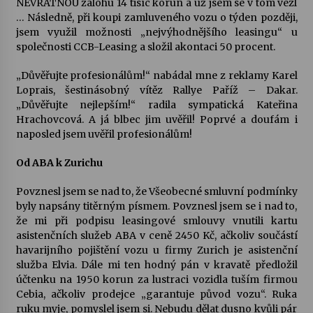
NEVRATNOU zálohu 14 tisíc korun a už jsem se v tom vezl
… Následně, při koupi zamluveného vozu o týden později,
Letní koncerty ve Stromovce: Kolchoz a
jsem využil možnosti „nejvýhodnějšího leasingu“ u
Jenakaši
společnosti CCB-Leasing a složil akontaci 50 procent.
28. 7. 2026
„Důvěřujte profesionálům!“ nabádal mne z reklamy Karel
Loprais, šestinásobný vítěz Rallye Paříž – Dakar.
Votavžatský ploty
„Důvěřujte nejlepším!“ radila sympatická Kateřina
23. 7. 2026
Hrachovcová. A já blbec jim uvěřil! Poprvé a doufám i
naposled jsem uvěřil profesionálům!
Letní koncerty ve Stromovce: Rufus Miller
Od ABA k Zurichu
22. 7. 2026
Povznesl jsem se nad to, že Všeobecné smluvní podmínky
byly napsány titěrným písmem. Povznesl jsem se i nad to,
že mi při podpisu leasingové smlouvy vnutili kartu
Vysočinka
asistenčních služeb ABA v ceně 2450 Kč, ačkoliv součástí
17. 7. 2026
havarijního pojištění vozu u firmy Zurich je asistenční
služba Elvia. Dále mi ten hodný pán v kravatě předložil
účtenku na 1950 korun za lustraci vozidla tuším firmou
Ozvěny prázdnin
Cebia, ačkoliv prodejce „garantuje původ vozu“. Ruka
14. 7. 2026
ruku myje, pomyslel jsem si. Nebudu dělat dusno kvůli pár