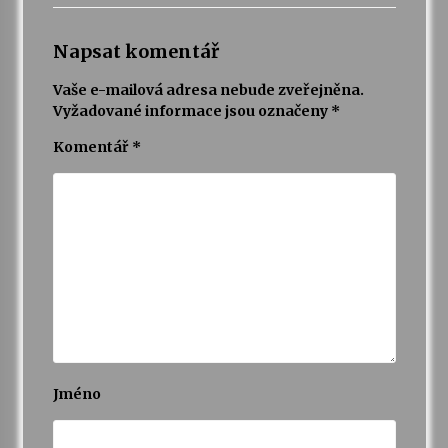
Napsat komentář
Vaše e-mailová adresa nebude zveřejněna.
Vyžadované informace jsou označeny
*
Komentář
*
Jméno