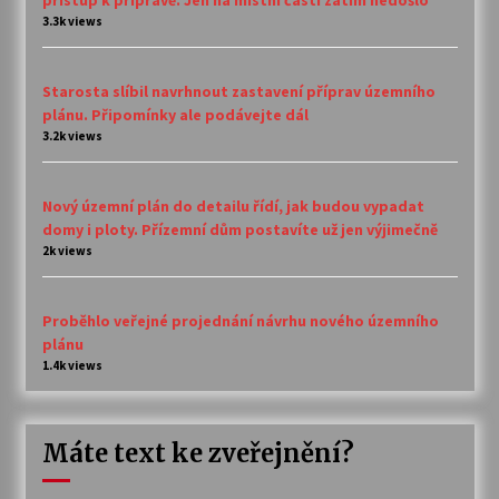
3.3k views
Starosta slíbil navrhnout zastavení příprav územního
plánu. Připomínky ale podávejte dál
3.2k views
Nový územní plán do detailu řídí, jak budou vypadat
domy i ploty. Přízemní dům postavíte už jen výjimečně
2k views
Proběhlo veřejné projednání návrhu nového územního
plánu
1.4k views
Máte text ke zveřejnění?