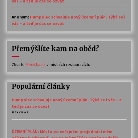
vás – a teď je čas se ozvat
Anonym
:
Humpolec schvaluje nový územní plán. Týká se i
vás – a teď je čas se ozvat
Přemýšlíte kam na oběd?
Zkuste
Meníčka.cz
v místních restauracích.
Populární články
Humpolec schvaluje nový územní plán. Týká se i vás – a
teď je čas se ozvat
4.6k views
ÚZEMNÍ PLÁN: Město po veřejném projednání mění
přístup k přípravě. Jen na místní části zatím nedošlo