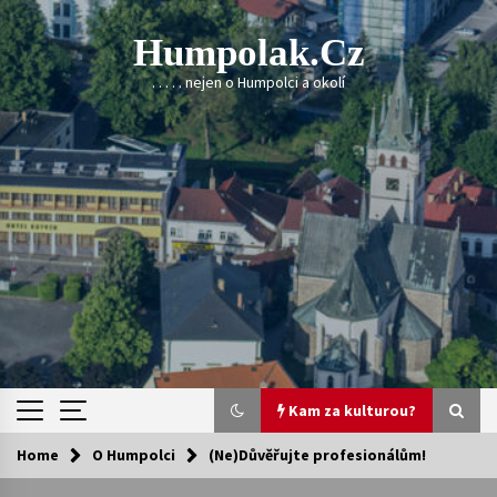
Skip
to
Humpolak.cz
content
. . . . . nejen o Humpolci a okolí
Kam za kulturou?
Home
O Humpolci
(Ne)Důvěřujte profesionálům!
Kam za kulturou?