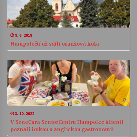
9. 6. 2018
Humpolečtí už sdílí oranžová kola
3. 10. 2022
V SeneCura SeniorCentru Humpolec klienti
poznali irskou a anglickou gastronomii