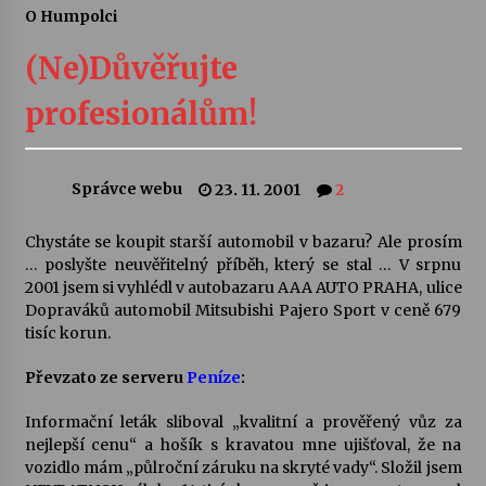
O Humpolci
Divadélka pro děti: Kašpárek v dračí jeskyni
(Ne)Důvěřujte
10. 8. 2026
profesionálům!
Letní koncerty ve Stromovce: Ars Camerata a
Sukuba Ensemble
4. 8. 2026
Správce webu
23. 11. 2001
2
Vernisáž výstavy Josefíny Duškové: Stávám se
Chystáte se koupit starší automobil v bazaru? Ale prosím
kapkou
… poslyšte neuvěřitelný příběh, který se stal … V srpnu
30. 7. 2026
2001 jsem si vyhlédl v autobazaru AAA AUTO PRAHA, ulice
Dopraváků automobil Mitsubishi Pajero Sport v ceně 679
tisíc korun.
Veselí muzikanti
30. 7. 2026
Převzato ze serveru
Peníze
:
Informační leták sliboval „kvalitní a prověřený vůz za
Pozvánka na integrační festival Quijotova
nejlepší cenu“ a hošík s kravatou mne ujišťoval, že na
šedesátka: 28. 7.–1. 8. 2026
vozidlo mám „půlroční záruku na skryté vady“. Složil jsem
28. 7. 2026