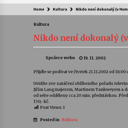
Home
Kultura
Nikdo není dokonalý (v Hum
Kam za kulturou?
Kultura
Letní koncerty ve Stromovce: Ars
Camerata a Sukuba Ensemble
Nikdo není dokonalý (
4. 8. 2026
Pozvánka na integrační festival
Správce webu
19. 11. 2002
Quijotova šedesátka: 28. 7.–1. 8.
2026
28. 7. 2026
Přijďte se podívat ve čtvrtek 21.11.2002 od 18:0
Uvidíte zve natáčení oblíbeného pořadu televiz
Letní koncerty ve Stromovce: Rufu
Miller
Jiřím Langmajerem, Martinem Tankweyem a další
22. 7. 2026
od sebe odděleny cca 20 min. předstávkou. Pře
150,- kč.
Post Views:
1
Za kulturou kousek za Humpolec. 
Želivě ožije odkaz Josefa Čapka
Posted in
Kultura
13. 7. 2026