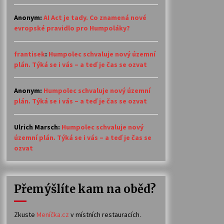
Anonym
:
AI Act je tady. Co znamená nové
evropské pravidlo pro Humpoláky?
frantisek
:
Humpolec schvaluje nový územní
plán. Týká se i vás – a teď je čas se ozvat
Anonym
:
Humpolec schvaluje nový územní
plán. Týká se i vás – a teď je čas se ozvat
Ulrich Marsch
:
Humpolec schvaluje nový
územní plán. Týká se i vás – a teď je čas se
ozvat
Přemýšlíte kam na oběd?
Zkuste
Meníčka.cz
v místních restauracích.