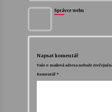
Správce webu
Napsat komentář
Vaše e-mailová adresa nebude zveřejněn
Komentář
*