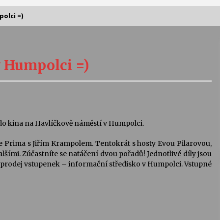
polci =)
Vernisáž výstavy Josefíny Duškové:
Stávám se kapkou
v Humpolci =)
30. 7. 2026
Letní koncerty ve Stromovce:
Kolchoz a Jenakaši
28. 7. 2026
0 do kina na Havlíčkově náměstí v Humpolci.
e Prima s Jiřím Krampolem. Tentokrát s hosty Evou Pilarovou,
s
Vysočinka
mi. Zúčastníte se natáčení dvou pořadů! Jednotlivé díly jsou
17. 7. 2026
dprodej vstupenek – informační středisko v Humpolci. Vstupné
V
Varhanní recitál Michala Novenka v
Klášteře Želiv
3. 7. 2026