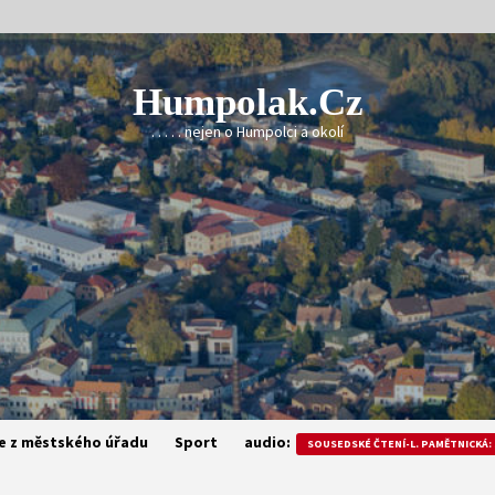
Humpolak.cz
. . . . . nejen o Humpolci a okolí
e z městského úřadu
Sport
audio:
SOUSEDSKÉ ČTENÍ-L. PAMĚTNICKÁ: 