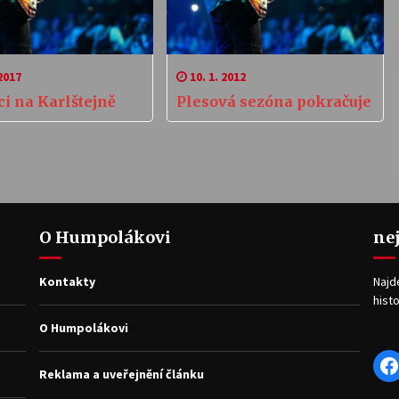
2017
10. 1. 2012
i na Karlštejně
Plesová sezóna pokračuje
O Humpolákovi
ne
Kontakty
Najd
histo
O Humpolákovi
F
Reklama a uveřejnění článku