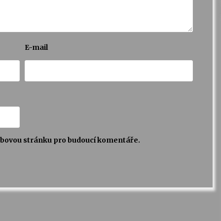
E-mail
webovou stránku pro budoucí komentáře.