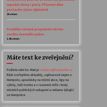
vypadat domy i ploty. Přízemní dům
postavíte už jen výjimečně
2k views
Proběhlo veřejné projednání návrhu
nového územního plánu
1.4k views
Máte text ke zveřejnění?
Pošlete nám ho. Mail je
redakce@humpolak.cz
Rádi zveřejníme aktuality, zajímavosti nejen o
Humpolci, upoutávky na místní akce, tipy na
výlety, Vaši tvorbu a v rozumné míře i texty
místních politických uskupení a reklamu týkající
se Humpolce.