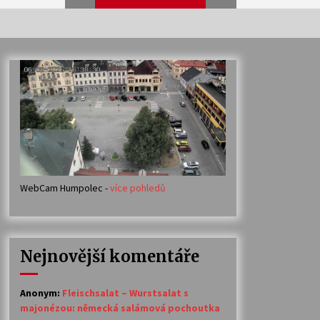
Veselí muzikanti
30. 7. 2026
Votavžatský ploty
23. 7. 2026
WebCam Humpolec -
více pohledů
Ozvěny prázdnin
14. 7. 2026
Nejnovější komentáře
Petr Adamec – Malovaný svět
30. 6. 2026
Anonym
:
Fleischsalat – Wurstsalat s
majonézou: německá salámová pochoutka