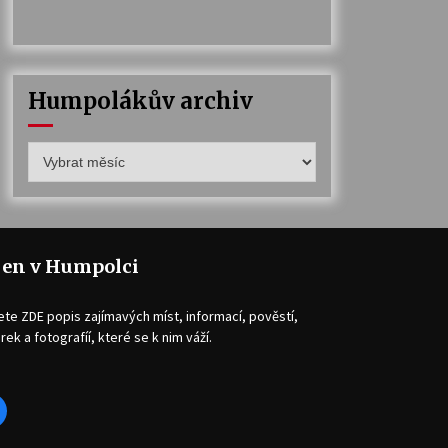
Humpolákův archiv
Humpolákův
archiv
jen v Humpolci
ete ZDE popis zajímavých míst, informací, pověstí,
rek a fotografíí, které se k nim váží.
acebook