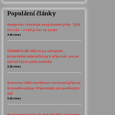
Populární články
Humpolec schvaluje nový územní plán. Týká
se i vás – a teď je čas se ozvat
4.4k views
ÚZEMNÍ PLÁN: Město po veřejném
projednání mění přístup k přípravě. Jen na
místní části zatím nedošlo
3.2k views
Starosta slíbil navrhnout zastavení příprav
územního plánu. Připomínky ale podávejte
dál
3.2k views
Nový územní plán do detailu řídí, jak budou