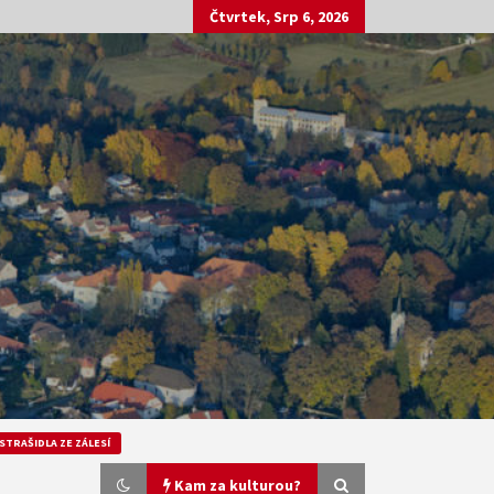
Čtvrtek, Srp 6, 2026
STRAŠIDLA ZE ZÁLESÍ
Kam za kulturou?