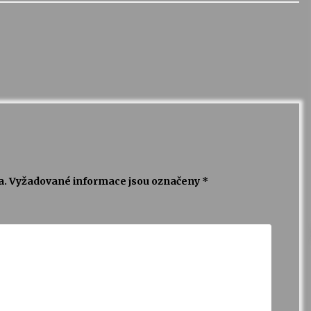
a.
Vyžadované informace jsou označeny
*