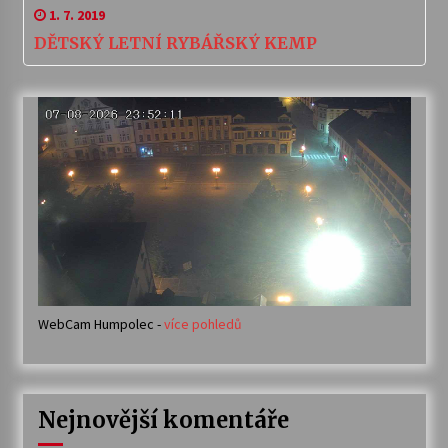
1. 7. 2019
DĚTSKÝ LETNÍ RYBÁŘSKÝ KEMP
WebCam Humpolec -
více pohledů
Nejnovější komentáře