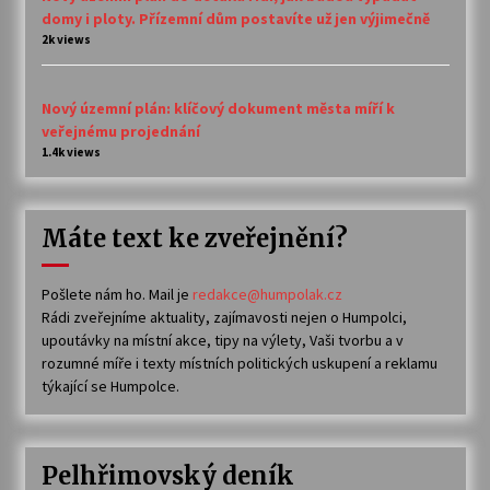
domy i ploty. Přízemní dům postavíte už jen výjimečně
2k views
Nový územní plán: klíčový dokument města míří k
veřejnému projednání
1.4k views
Máte text ke zveřejnění?
Pošlete nám ho. Mail je
redakce@humpolak.cz
Rádi zveřejníme aktuality, zajímavosti nejen o Humpolci,
upoutávky na místní akce, tipy na výlety, Vaši tvorbu a v
rozumné míře i texty místních politických uskupení a reklamu
týkající se Humpolce.
Pelhřimovský deník