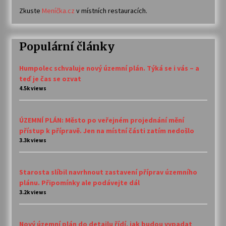
Zkuste
Meníčka.cz
v místních restauracích.
Populární články
Humpolec schvaluje nový územní plán. Týká se i vás – a
teď je čas se ozvat
4.5k views
ÚZEMNÍ PLÁN: Město po veřejném projednání mění
přístup k přípravě. Jen na místní části zatím nedošlo
3.3k views
Starosta slíbil navrhnout zastavení příprav územního
plánu. Připomínky ale podávejte dál
3.2k views
Nový územní plán do detailu řídí, jak budou vypadat