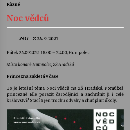
Různé
Letní koncerty ve Stromovce: Ars Camerata a
Sukuba Ensemble
Noc vědců
4. 8. 2026
Vernisáž výstavy Josefíny Duškové: Stávám se
Petr
24. 9. 2021
kapkou
30. 7. 2026
Pátek 24.09.2021 18:00 – 22:00, Humpolec
Veselí muzikanti
Místo konání: Humpolec, ZŠ Hradská
30. 7. 2026
Princezna zakletá v čase
To je letošní téma Noci vědců na ZŠ Hradská. Pomůžeš
Pozvánka na integrační festival Quijotova
princezně Elle porazit čarodějnici a zachránit ji i celé
šedesátka: 28. 7.–1. 8. 2026
království? Stačí ti jen trochu odvahy a chuť plnit úkoly.
28. 7. 2026
Letní koncerty ve Stromovce: Kolchoz a
Jenakaši
28. 7. 2026