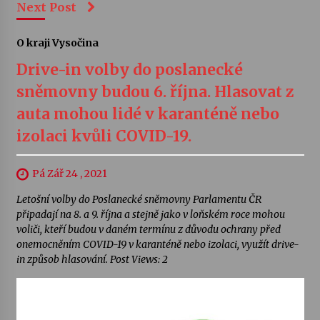
Next Post
O kraji Vysočina
Drive-in volby do poslanecké
sněmovny budou 6. října. Hlasovat z
auta mohou lidé v karanténě nebo
izolaci kvůli COVID-19.
Pá Zář 24 , 2021
Letošní volby do Poslanecké sněmovny Parlamentu ČR
připadají na 8. a 9. října a stejně jako v loňském roce mohou
voliči, kteří budou v daném termínu z důvodu ochrany před
onemocněním COVID-19 v karanténě nebo izolaci, využít drive-
in způsob hlasování. Post Views: 2