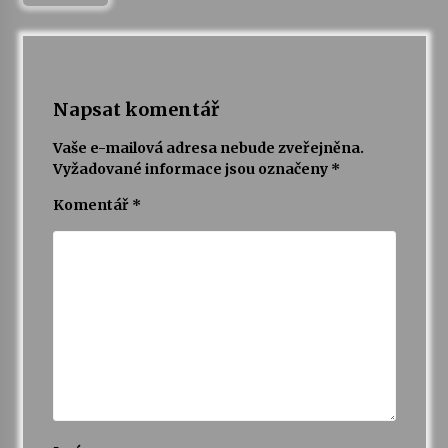
Varhanní recitál Michala Novenka v Klášteře
Želiv
3. 7. 2026
Napsat komentář
Petr Adamec – Malovaný svět
Vaše e-mailová adresa nebude zveřejněna.
30. 6. 2026
Vyžadované informace jsou označeny
*
Komentář
*