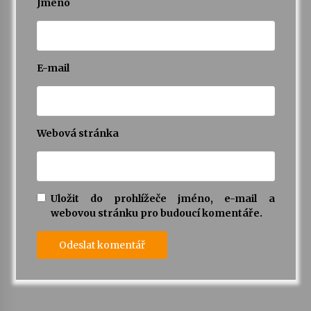
Jméno
E-mail
Webová stránka
Uložit do prohlížeče jméno, e-mail a
webovou stránku pro budoucí komentáře.