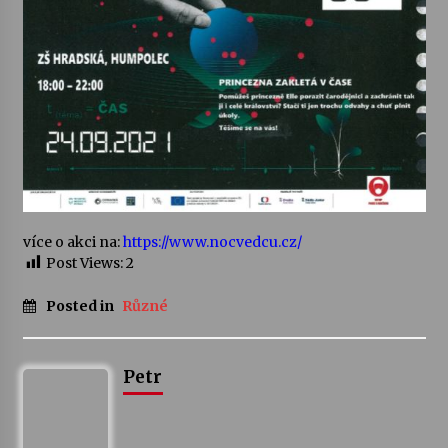
Votavžatský ploty
23. 7. 2026
Letní koncerty ve Stromovce: Rufus Miller
22. 7. 2026
Vysočinka
více o akci na:
https://www.nocvedcu.cz/
17. 7. 2026
Post Views:
2
Posted in
Různé
Ozvěny prázdnin
14. 7. 2026
Petr
Za kulturou kousek za Humpolec. V Želivě ožije
odkaz Josefa Čapka
13. 7. 2026