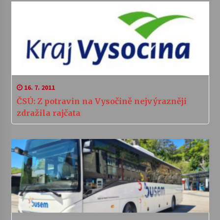
16. 7. 2011
ČSÚ: Z potravin na Vysočině nejvýrazněji
zdražila rajčata