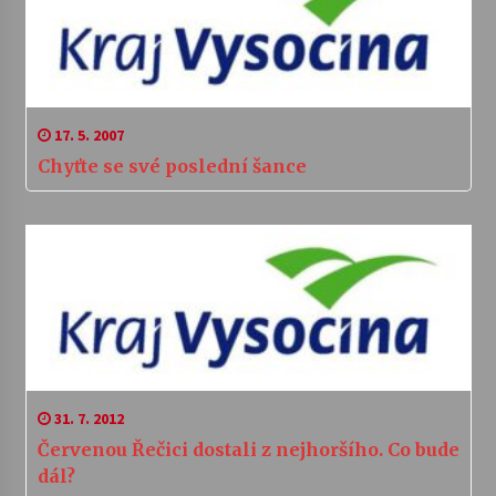
17. 5. 2007
Chyťte se své poslední šance
31. 7. 2012
Červenou Řečici dostali z nejhoršího. Co bude
dál?