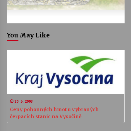
You May Like
20. 5. 2003
Ceny pohonných hmot u vybraných
čerpacích stanic na Vysočině