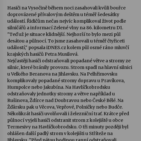
Hasiči na Vysočině během noci zasahovali kvůli bouřce
Votavžatský ploty
doprovázené přívalovým deštěm u téměř šedesátky
23. 7. 2026
událostí. Řidičům nečas nejvíc komplikoval život podle
silničářů a informací Zelené vlny na 86. kilometru D1.
"Teď už je situace klidnější. Nejhorší to bylo mezi půl
desátou a půlnocí. To jsme zasahovali u téměř čtyřiceti
Letní koncerty ve Stromovce: Rufus Miller
událostí," popsala iDNES.cz kolem půl osmé ráno mluvčí
22. 7. 2026
krajských hasičů Petra Musilová.
Nejčastěji hasiči odstraňovali popadané větve a stromy ze
silnic, které bránily provozu. Strom spadl na hlavní silnici
Vysočinka
u Velkého Beranova na Jihlavsku. Na Pelhřimovsku
17. 7. 2026
komplikovaly popadané stromy dopravu u Pravíkova,
Humpolce nebo Jakubína. Na Havlíčkobrodsku
odstraňovaly jednotky stromy a větve například u
Ozvěny prázdnin
Rušinova, Ždírce nad Doubravou nebo České Bělé. Na
14. 7. 2026
Žďársku pak u Věcova, Vepřové, Polničky nebo Budče.
Několikrát hasiči uvolňovali i železniční trať. Krátce před
půlnocí vyjeli hasiči odstranit strom z kolejiště u obce
Termesivy na Havlíčkobrodsku. O tři minuty později byl
Za kulturou kousek za Humpolec. V Želivě ožije
odkaz Josefa Čapka
ohlášen další padlý strom v kolejišti u Stříteže na
13. 7. 2026
Jihlavsku. "Před pátou hodinou ranní odstraňovali