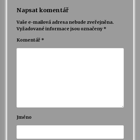
Napsat komentář
Vaše e-mailová adresa nebude zveřejněna.
Vyžadované informace jsou označeny
*
Komentář
*
Jméno