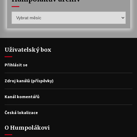
Humpolákův
archiv
Uživatelský box
Přihlásit se
Zdroj kanálů (příspěvky)
Kanál komentářů
Česká lokalizace
O Humpolákovi