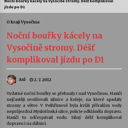
Noční bouřky kácely na Vysočině stromy. Déšť komplikoval
jízdu po D1
Letní koncerty ve Stromovce: Ars Camerata a
Sukuba Ensemble
4. 8. 2026
O kraji Vysočina
Noční bouřky kácely na
Vernisáž výstavy Josefíny Duškové: Stávám se
kapkou
Vysočině stromy. Déšť
30. 7. 2026
komplikoval jízdu po D1
Veselí muzikanti
30. 7. 2026
Axl
2. 7. 2012
Pozvánka na integrační festival Quijotova
šedesátka: 28. 7.–1. 8. 2026
Vydatné noční bouřky se přehnaly i nad Vysočinou. Hasiči
28. 7. 2026
nejčastěji uvolňovali silnice a koleje, na které spadaly
stromy a větve. V Pelhřimově byla kvůli přívalům vody
neprůjezdná Myslotínská ulice, policie odkláněla dopravu.
Letní koncerty ve Stromovce: Kolchoz a
Hasiči tu odčerpávali vodu. Silný déšť komplikoval
Jenakaši
dopravu i na dálnici.
28. 7. 2026