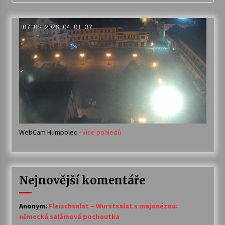
WebCam Humpolec -
více pohledů
Nejnovější komentáře
Anonym
:
Fleischsalat – Wurstsalat s majonézou:
německá salámová pochoutka