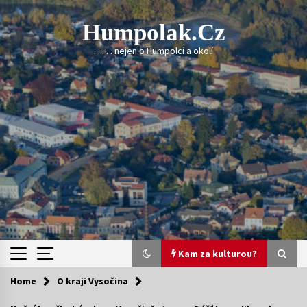
Skip
to
Humpolak.cz
content
. . . . . nejen o Humpolci a okolí
Kam za kulturou?
Home
O kraji Vysočina
Kam za kulturou?