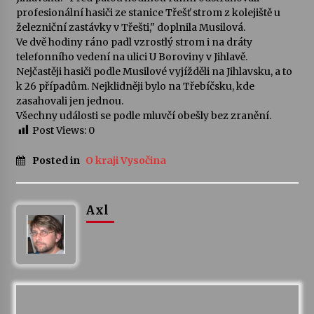
profesionální hasiči ze stanice Třešť strom z kolejiště u
železniční zastávky v Třešti," doplnila Musilová.
Varhanní recitál Michala Novenka v Klášteře
Ve dvě hodiny ráno padl vzrostlý strom i na dráty
Želiv
telefonního vedení na ulici U Boroviny v Jihlavě.
3. 7. 2026
Nejčastěji hasiči podle Musilové vyjížděli na Jihlavsku, a to
k 26 případům. Nejklidněji bylo na Třebíčsku, kde
Petr Adamec – Malovaný svět
zasahovali jen jednou.
30. 6. 2026
Všechny události se podle mluvčí obešly bez zranění.
Post Views:
0
Posted in
O kraji Vysočina
Axl