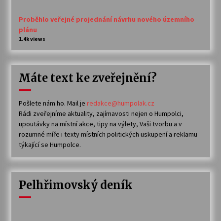
Proběhlo veřejné projednání návrhu nového územního
plánu
1.4k views
Máte text ke zveřejnění?
Pošlete nám ho. Mail je
redakce@humpolak.cz
Rádi zveřejníme aktuality, zajímavosti nejen o Humpolci,
upoutávky na místní akce, tipy na výlety, Vaši tvorbu a v
rozumné míře i texty místních politických uskupení a reklamu
týkající se Humpolce.
Pelhřimovský deník