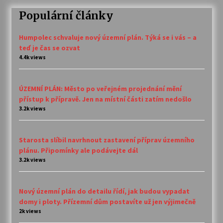
Populární články
Humpolec schvaluje nový územní plán. Týká se i vás – a
teď je čas se ozvat
4.4k views
ÚZEMNÍ PLÁN: Město po veřejném projednání mění
přístup k přípravě. Jen na místní části zatím nedošlo
3.2k views
Starosta slíbil navrhnout zastavení příprav územního
plánu. Připomínky ale podávejte dál
3.2k views
Nový územní plán do detailu řídí, jak budou vypadat
domy i ploty. Přízemní dům postavíte už jen výjimečně
2k views