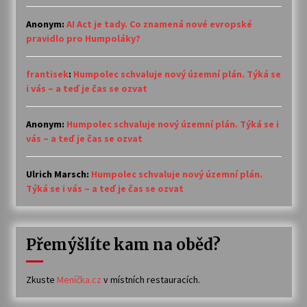
Anonym
:
AI Act je tady. Co znamená nové evropské
pravidlo pro Humpoláky?
frantisek
:
Humpolec schvaluje nový územní plán. Týká se
i vás – a teď je čas se ozvat
Anonym
:
Humpolec schvaluje nový územní plán. Týká se i
vás – a teď je čas se ozvat
Ulrich Marsch
:
Humpolec schvaluje nový územní plán.
Týká se i vás – a teď je čas se ozvat
Přemýšlíte kam na oběd?
Zkuste
Meníčka.cz
v místních restauracích.