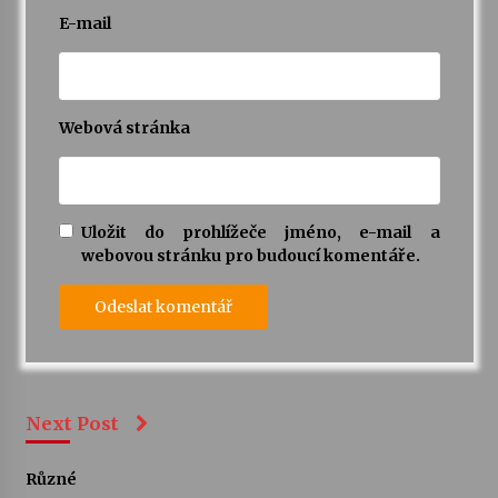
E-mail
Webová stránka
Uložit do prohlížeče jméno, e-mail a
webovou stránku pro budoucí komentáře.
Next Post
Různé