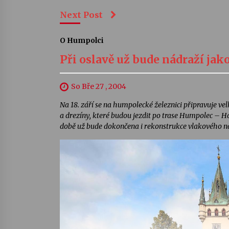
Next Post
O Humpolci
Při oslavě už bude nádraží jak
So Bře 27 , 2004
Na 18. září se na humpolecké železnici připravuje vel
a drezíny, které budou jezdit po trase Humpolec – 
době už bude dokončena i rekonstrukce vlakového ná