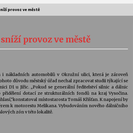
sníží provoz ve městě
Vernisáž výstavy Josefíny Duškové:
Stávám se kapkou
 sníží provoz ve městě
30. 7. 2026
Letní koncerty ve Stromovce:
Kolchoz a Jenakaši
28. 7. 2026
 i nákladních automobilů v Okružní ulici, která je zároveň
hoto důvodu městský úřad nechal zpracovat studii týkající se
s
Vysočinka
i D1 u Jiřic. „Pokud se generální ředitelství silnic a dálnic
17. 7. 2026
 přidělení dotací ze strukturálních fondů na kraj Vysočina.
hlasí,“konstatoval místostarosta Tomáš Křišťan. K napojení by
měrem k motorestu Melikana. Vybudováním nového dálničního
lových zón v této lokalitě.
V
Varhanní recitál Michala Novenka v
Klášteře Želiv
3. 7. 2026