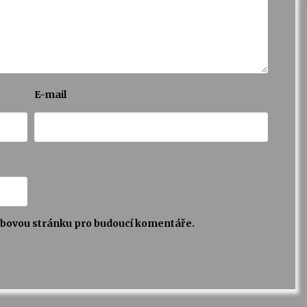
E-mail
webovou stránku pro budoucí komentáře.