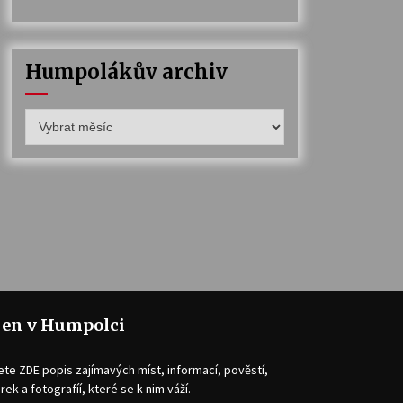
Humpolákův archiv
Humpolákův
archiv
jen v Humpolci
ete ZDE popis zajímavých míst, informací, pověstí,
rek a fotografíí, které se k nim váží.