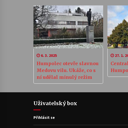
6. 3. 2025
27. 1. 2
Humpolec otevře slavnou
Centra
Medovu vilu. Ukáže, co s
Humpolc
ní udělal minulý režim
Uživatelský box
Přihlásit se