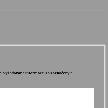
a.
Vyžadované informace jsou označeny
*