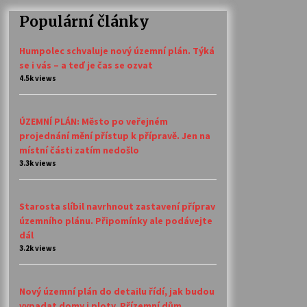
Populární články
Humpolec schvaluje nový územní plán. Týká
se i vás – a teď je čas se ozvat
4.5k views
ÚZEMNÍ PLÁN: Město po veřejném
projednání mění přístup k přípravě. Jen na
místní části zatím nedošlo
3.3k views
Starosta slíbil navrhnout zastavení příprav
územního plánu. Připomínky ale podávejte
dál
3.2k views
Nový územní plán do detailu řídí, jak budou
vypadat domy i ploty. Přízemní dům