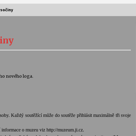
sočiny
Vernisáž výstavy Josefíny Duškové:
Stávám se kapkou
iny
30. 7. 2026
Letní koncerty ve Stromovce:
Kolchoz a Jenakaši
28. 7. 2026
ho nového loga.
s
Vysočinka
17. 7. 2026
soby. Každý soutěžící může do soutěže přihlásit maximálně tři svoje
V
Varhanní recitál Michala Novenka v
Klášteře Želiv
3. 7. 2026
 informace o muzeu viz http://muzeum.ji.cz.