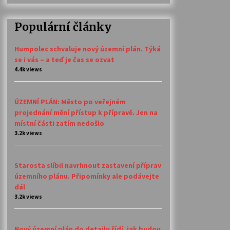
Populární články
Humpolec schvaluje nový územní plán. Týká
se i vás – a teď je čas se ozvat
4.4k views
ÚZEMNÍ PLÁN: Město po veřejném
projednání mění přístup k přípravě. Jen na
místní části zatím nedošlo
3.2k views
Starosta slíbil navrhnout zastavení příprav
územního plánu. Připomínky ale podávejte
dál
3.2k views
Nový územní plán do detailu řídí, jak budou