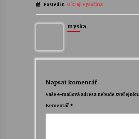
Posted in
O kraji Vysočina
myska
Napsat komentář
Vaše e-mailová adresa nebude zveřejněn
Komentář
*