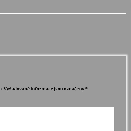
a.
Vyžadované informace jsou označeny
*