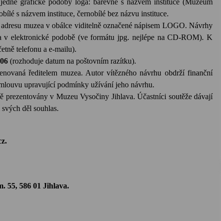
y jedné grafické podoby loga: barevné s názvem instituce (Muzeum
obílé s názvem instituce, černobílé bez názvu
instituce.
na adresu muzea v obálce viditelně označené nápisem LOGO. Návrhy
 a v elektronické podobě (ve formátu jpg. nejlépe na CD-ROM). K
etně telefonu a e-mailu).
006
(rozhoduje datum na poštovním razítku).
enovaná ředitelem muzea. Autor vítězného návrhu obdrží finanční
mlouvu upravující podmínky užívání jeho návrhu.
ě prezentovány v Muzeu Vysočiny Jihlava. Účastníci soutěže dávají
 svých děl souhlas.
z.
 55, 586 01 Jihlava.