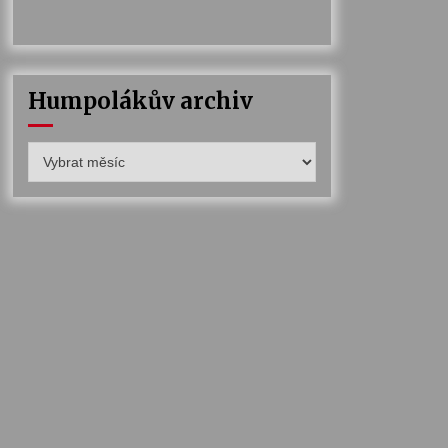
Humpolákův archiv
Humpolákův
archiv