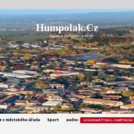
Humpolak.cz
. . . . . nejen o Humpolci a okolí
e z městského úřadu
Sport
audio:
SOUSEDSKÉ ČTENÍ-L. PAMĚTNICKÁ: 