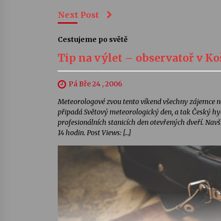
Next Post
Cestujeme po světě
Tip na výlet – observatoř v Ko
Pá Bře 24 , 2006
Meteorologové zvou tento víkend všechny zájemce na
připadá Světový meteorologický den, a tak Český h
profesionálních stanicích den otevřených dveří. Navš
14 hodin. Post Views: […]