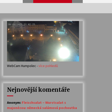
Veselí muzikanti
30. 7. 2026
Votavžatský ploty
23. 7. 2026
WebCam Humpolec -
více pohledů
Ozvěny prázdnin
14. 7. 2026
Nejnovější komentáře
Petr Adamec – Malovaný svět
30. 6. 2026
Anonym
:
Fleischsalat – Wurstsalat s
majonézou: německá salámová pochoutka