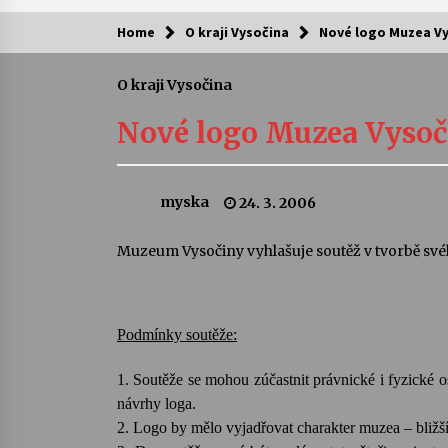
Home
O kraji Vysočina
Nové logo Muzea Vy
Kam za kulturou?
O kraji Vysočina
Letní koncerty ve Stromovce: Ars
Camerata a Sukuba Ensemble
Nové logo Muzea Vysoč
4. 8. 2026
Pozvánka na integrační festival
myska
24. 3. 2006
Quijotova šedesátka: 28. 7.–1. 8.
2026
28. 7. 2026
Muzeum Vysočiny vyhlašuje soutěž v tvorbě své
Letní koncerty ve Stromovce: Rufu
Miller
22. 7. 2026
Podmínky soutěže:
1. Soutěže se mohou zúčastnit právnické i fyzické o
Za kulturou kousek za Humpolec. 
Želivě ožije odkaz Josefa Čapka
návrhy loga.
13. 7. 2026
2. Logo by mělo vyjadřovat charakter muzea – bližší