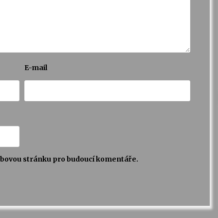
E-mail
webovou stránku pro budoucí komentáře.