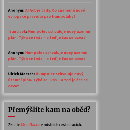
Anonym
:
AI Act je tady. Co znamená nové
evropské pravidlo pro Humpoláky?
frantisek
:
Humpolec schvaluje nový územní
plán. Týká se i vás – a teď je čas se ozvat
Anonym
:
Humpolec schvaluje nový územní
plán. Týká se i vás – a teď je čas se ozvat
Ulrich Marsch
:
Humpolec schvaluje nový
územní plán. Týká se i vás – a teď je čas se
ozvat
Přemýšlíte kam na oběd?
Zkuste
Meníčka.cz
v místních restauracích.