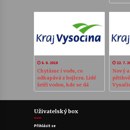
skromn
6. 8. 2018
22. 7. 2
Chytáme i vodu, co
Nový a
odkapává z bojleru. Lidé
pětihv
šetří vodou, kde se dá
Vysoči
Uživatelský box
Přihlásit se