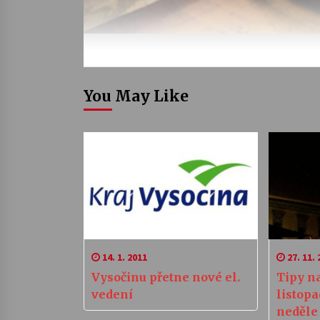
You May Like
14. 1. 2011
27. 11. 
Vysočinu přetne nové el.
Tipy na
vedení
listopa
neděle 