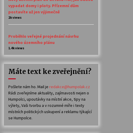
vypadat domy i ploty. Přízemní dům
postavíte už jen výjimečně
2k views
Proběhlo veřejné projednání návrhu
nového územního plánu
1.4k views
Máte text ke zveřejnění?
Pošlete nám ho. Mail je
redakce@humpolak.cz
Rádi zveřejníme aktuality, zajímavosti nejen o
Humpolci, upoutávky na místní akce, tipy na
výlety, Vaši tvorbu a v rozumné míře i texty
místních politických uskupení a reklamu týkající
se Humpolce.