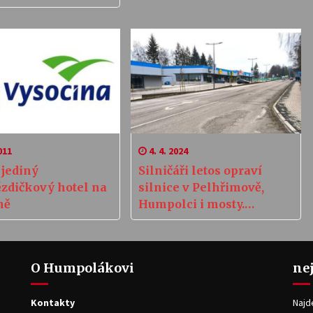
ější
011
4. 4. 2024
 jediný
Silničáři letos opraví
ězdičkový hotel na
silnice v Pelhřimově,
ně
Humpolci i mosty.
Podívejte se kde
O Humpolákovi
ne
Kontakty
Najd