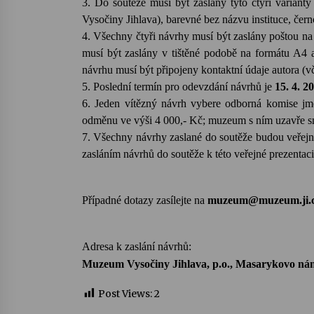
3. Do soutěže musí být zaslány tyto čtyři variant
Vysočiny Jihlava), barevné bez názvu instituce, čern
4. Všechny čtyři návrhy musí být zaslány poštou 
musí být zaslány v tištěné podobě na formátu A4
návrhu musí být přip
ojeny kontaktní údaje autora (vč
5. Poslední termín pro odevzdání návrhů je
15. 4. 2
6. Jeden vítězný návrh vybere odborná komise jm
odměnu ve výši 4 000,- Kč; muzeum s ním uzavře s
7. Všechny návrhy zaslané do soutěže budou veřejn
zasláním návrhů do soutěže k této veřejné prezentaci
Případné dotazy zasílejte na
muzeum@muzeum.ji.c
Adresa k zaslání návrhů:
Muzeum Vysočiny Jihlava, p.o., Masarykovo nám.
Post Views:
2