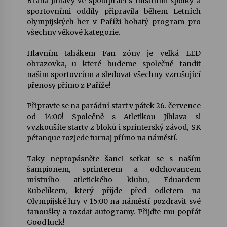
Brána Jihlavy ve spolupráci s místními spolky a
sportovními oddíly připravila během Letních
olympijských her v Paříži bohatý program pro
Votavžatský ploty
všechny věkové kategorie.
23. 7. 2026
Hlavním tahákem Fan zóny je velká LED
obrazovka, u které budeme společně fandit
Letní koncerty ve Stromovce: Rufus Miller
našim sportovcům a sledovat všechny vzrušující
22. 7. 2026
přenosy přímo z Paříže!
Připravte se na parádní start v pátek 26. července
Vysočinka
od 14:00! Společně s Atletikou Jihlava si
17. 7. 2026
vyzkoušíte starty z bloků i sprinterský závod, SK
pétanque rozjede turnaj přímo na náměstí.
Taky nepropásněte šanci setkat se s naším
Ozvěny prázdnin
šampionem, sprinterem a odchovancem
14. 7. 2026
místního atletického klubu, Eduardem
Kubelíkem, který přijde před odletem na
Olympijské hry v 15:00 na náměstí pozdravit své
Za kulturou kousek za Humpolec. V Želivě ožije
fanoušky a rozdat autogramy. Přijďte mu popřát
odkaz Josefa Čapka
Good luck!
13. 7. 2026