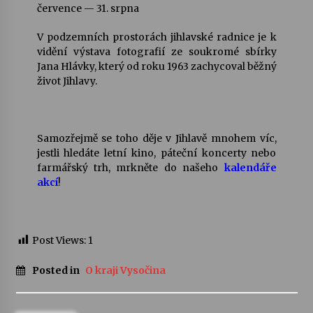
července — 31. srpna
V podzemních prostorách jihlavské radnice je k
vidění výstava fotografií ze soukromé sbírky
Jana Hlávky, který od roku 1963 zachycoval běžný
život Jihlavy.
Samozřejmě se toho děje v Jihlavě mnohem víc,
jestli hledáte letní kino, páteční koncerty nebo
farmářský trh, mrkněte do našeho
kalendáře
akcí
!
Post Views:
1
Posted in
O kraji Vysočina