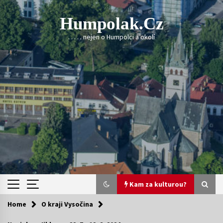
Skip
to
Humpolak.cz
content
. . . . . nejen o Humpolci a okolí
Kam za kulturou?
Home
O kraji Vysočina
Kam za kulturou?