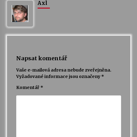
Axl
Napsat komentář
Vaše e-mailová adresa nebude zveřejněna.
Vyžadované informace jsou označeny
*
Komentář
*