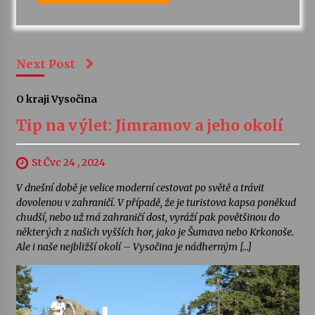
Next Post
O kraji Vysočina
Tip na výlet: Jimramov a jeho okolí
St Čvc 24 , 2024
V dnešní době je velice moderní cestovat po světě a trávit
dovolenou v zahraničí. V případě, že je turistova kapsa poněkud
chudší, nebo už má zahraničí dost, vyráží pak povětšinou do
některých z našich vyšších hor, jako je Šumava nebo Krkonoše.
Ale i naše nejbližší okolí – Vysočina je nádherným […]