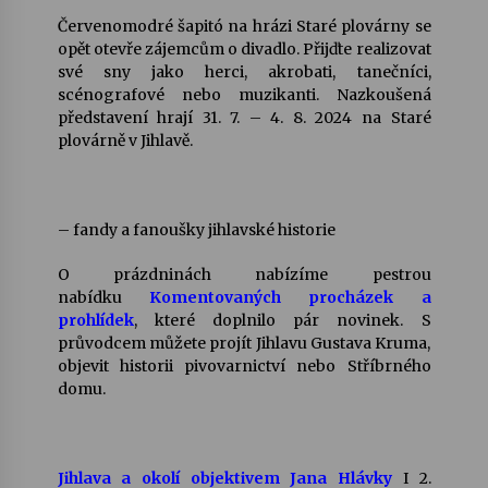
Červenomodré šapitó na hrázi Staré plovárny se
opět otevře zájemcům o divadlo. Přijďte realizovat
své sny jako herci, akrobati, tanečníci,
scénografové nebo muzikanti. Nazkoušená
představení hrají 31. 7. – 4. 8. 2024 na Staré
plovárně v Jihlavě.
– fandy a fanoušky jihlavské historie
O prázdninách nabízíme pestrou
nabídku
Komentovaných procházek a
prohlídek
, které doplnilo pár novinek. S
průvodcem můžete projít Jihlavu Gustava Kruma,
objevit historii pivovarnictví nebo Stříbrného
domu.
Jihlava a okolí objektivem Jana Hlávky
I 2.