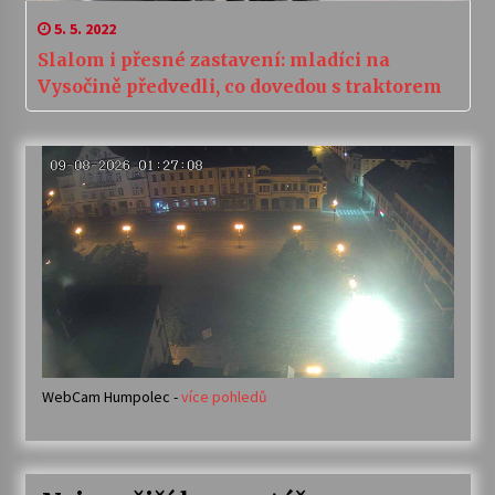
5. 5. 2022
Slalom i přesné zastavení: mladíci na
Vysočině předvedli, co dovedou s traktorem
WebCam Humpolec -
více pohledů