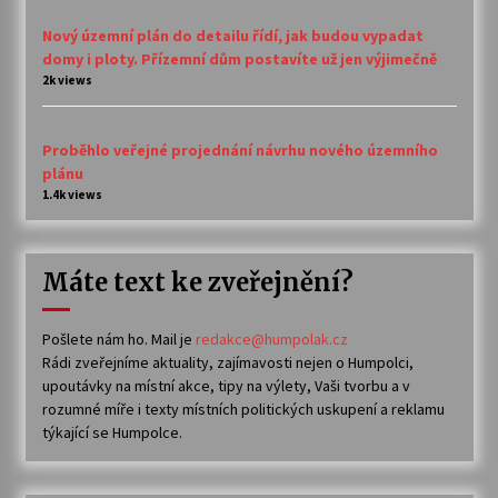
Nový územní plán do detailu řídí, jak budou vypadat
domy i ploty. Přízemní dům postavíte už jen výjimečně
2k views
Proběhlo veřejné projednání návrhu nového územního
plánu
1.4k views
Máte text ke zveřejnění?
Pošlete nám ho. Mail je
redakce@humpolak.cz
Rádi zveřejníme aktuality, zajímavosti nejen o Humpolci,
upoutávky na místní akce, tipy na výlety, Vaši tvorbu a v
rozumné míře i texty místních politických uskupení a reklamu
týkající se Humpolce.