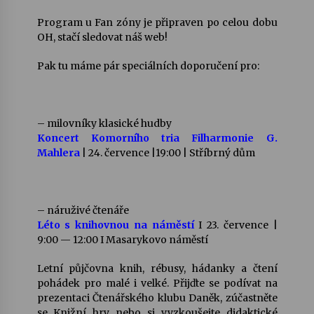
Program u Fan zóny je připraven po celou dobu
Varhanní recitál Michala Novenka v Klášteře
OH, stačí sledovat náš web!
Želiv
3. 7. 2026
Pak tu máme pár speciálních doporučení pro:
Petr Adamec – Malovaný svět
30. 6. 2026
– milovníky klasické hudby
Koncert Komorního tria Filharmonie G.
Mahlera
| 24. července |19:00 | Stříbrný dům
– náruživé čtenáře
Léto s knihovnou na náměstí
I 23. července |
9:00 — 12:00 I Masarykovo náměstí
Letní půjčovna knih, rébusy, hádanky a čtení
pohádek pro malé i velké. Přijďte se podívat na
prezentaci Čtenářského klubu Daněk, zúčastněte
se Knižní hry nebo si vyzkoušejte didaktické