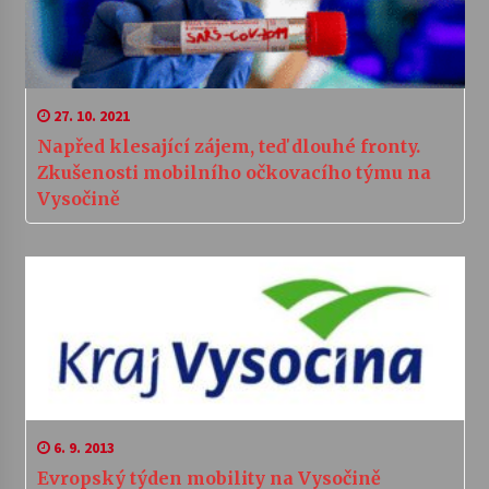
27. 10. 2021
Napřed klesající zájem, teď dlouhé fronty.
Zkušenosti mobilního očkovacího týmu na
Vysočině
6. 9. 2013
Evropský týden mobility na Vysočině