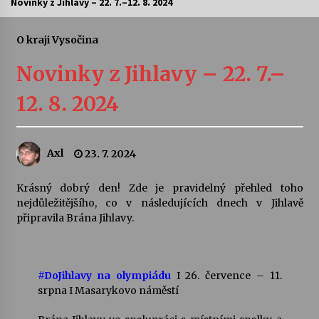
Novinky z Jihlavy – 22. 7.–12. 8. 2024
Letní koncerty ve Stromovce: Ars Camerata a
Sukuba Ensemble
O kraji Vysočina
4. 8. 2026
Novinky z Jihlavy – 22. 7.–
Vernisáž výstavy Josefíny Duškové: Stávám se
12. 8. 2024
kapkou
30. 7. 2026
Axl
23. 7. 2024
Veselí muzikanti
30. 7. 2026
Krásný dobrý den! Zde je pravidelný přehled toho
nejdůležitějšího, co v následujících dnech v Jihlavě
připravila Brána Jihlavy.
Pozvánka na integrační festival Quijotova
šedesátka: 28. 7.–1. 8. 2026
28. 7. 2026
#DoJihlavy na olympiádu
I 26. července – 11.
Letní koncerty ve Stromovce: Kolchoz a
srpna I Masarykovo náměstí
Jenakaši
28. 7. 2026