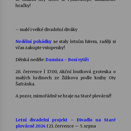
hračky!
– malé i velké divadelní diváky
Nedělní pohádky
se staly letním hitem, raději si
včas zakupte vstupenky!
Dětská neděle:
Damúza – Bosí rytíři
28. července | 17:00, Akční loutková groteska o
malých hrdinech ze Žižkova podle knihy Oty
Šafránka.
A pozor, mimořádně se hraje na Staré plovárně!
Letní divadelní projekt – Divadlo na Staré
plovárně 2024
I 21. července — 5. srpna