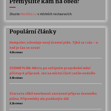
Přemýšlíte kam na oběd?
Zkuste
Meníčka.cz
v místních restauracích.
Populární články
Humpolec schvaluje nový územní plán. Týká se i vás – a
teď je čas se ozvat
4.5k views
ÚZEMNÍ PLÁN: Město po veřejném projednání mění
přístup k přípravě. Jen na místní části zatím nedošlo
3.3k views
Starosta slíbil navrhnout zastavení příprav územního
plánu. Připomínky ale podávejte dál
3.2k views