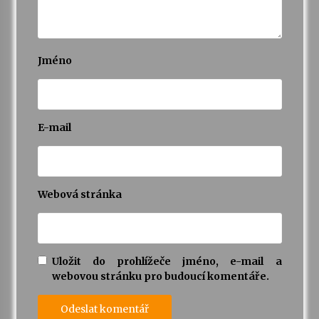
Jméno
E-mail
Webová stránka
Uložit do prohlížeče jméno, e-mail a
webovou stránku pro budoucí komentáře.