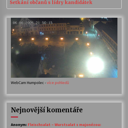
Setkání občanů s lídry kandidátek
WebCam Humpolec -
více pohledů
Nejnovější komentáře
Anonym
:
Fleischsalat – Wurstsalat s majonézou: