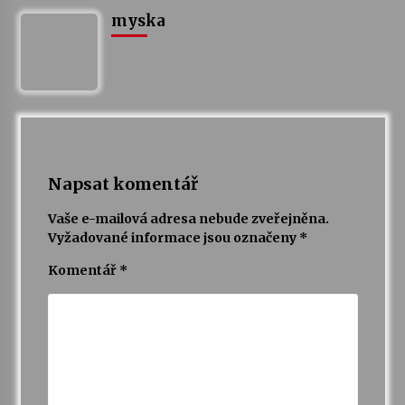
myska
Napsat komentář
Vaše e-mailová adresa nebude zveřejněna.
Vyžadované informace jsou označeny
*
Komentář
*