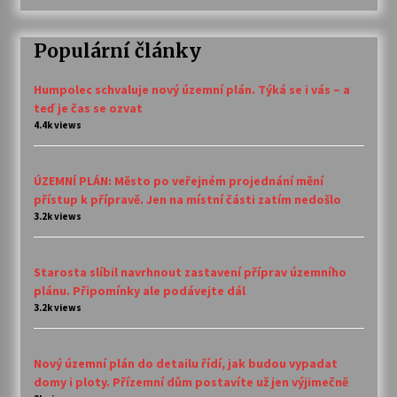
Populární články
Humpolec schvaluje nový územní plán. Týká se i vás – a
teď je čas se ozvat
4.4k views
ÚZEMNÍ PLÁN: Město po veřejném projednání mění
přístup k přípravě. Jen na místní části zatím nedošlo
3.2k views
Starosta slíbil navrhnout zastavení příprav územního
plánu. Připomínky ale podávejte dál
3.2k views
Nový územní plán do detailu řídí, jak budou vypadat
domy i ploty. Přízemní dům postavíte už jen výjimečně