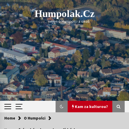
Skip
to
Humpolak.cz
content
. . . . . nejen o Humpolci a okolí
Kam za kulturou?
Home
O Humpolci
Kam za kulturou?