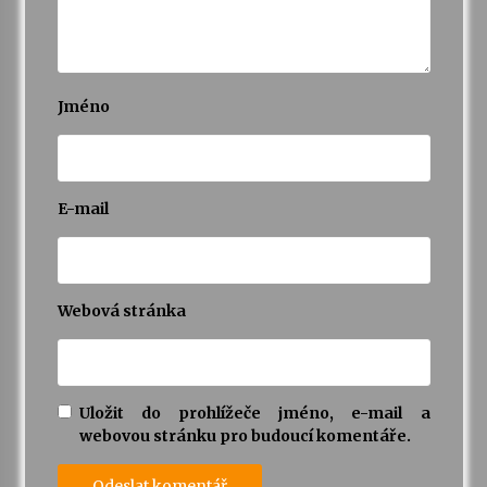
Jméno
E-mail
Webová stránka
Uložit do prohlížeče jméno, e-mail a
webovou stránku pro budoucí komentáře.