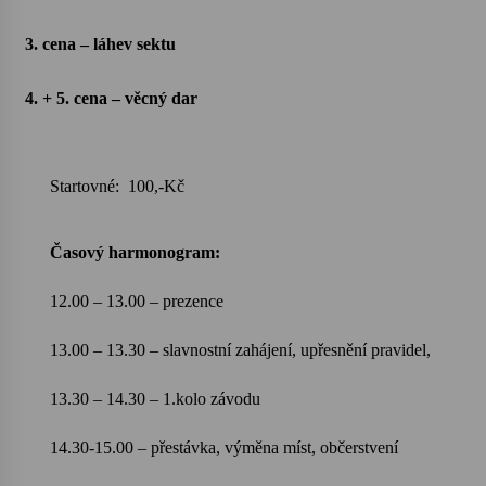
3. cena – láhev sektu
Votavžatský ploty
23. 7. 2026
4. + 5. cena – věcný dar
Letní koncerty ve Stromovce: Rufus Miller
22. 7. 2026
Startovné:
100,-Kč
Vysočinka
Časový harmonogram:
17. 7. 2026
12.00 – 13.00 – prezence
Ozvěny prázdnin
13.00 – 13.30 – slavnostní zahájení, upřesnění pravidel,
14. 7. 2026
13.30 – 14.30 – 1.kolo závodu
Za kulturou kousek za Humpolec. V Želivě ožije
14.30-15.00 – přestávka, výměna míst, občerstvení
odkaz Josefa Čapka
13. 7. 2026