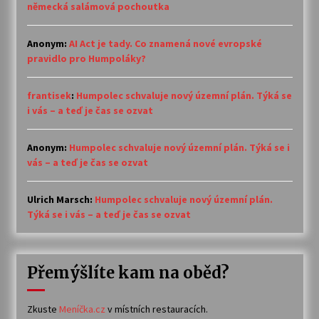
německá salámová pochoutka
Anonym
:
AI Act je tady. Co znamená nové evropské
pravidlo pro Humpoláky?
frantisek
:
Humpolec schvaluje nový územní plán. Týká se
i vás – a teď je čas se ozvat
Anonym
:
Humpolec schvaluje nový územní plán. Týká se i
vás – a teď je čas se ozvat
Ulrich Marsch
:
Humpolec schvaluje nový územní plán.
Týká se i vás – a teď je čas se ozvat
Přemýšlíte kam na oběd?
Zkuste
Meníčka.cz
v místních restauracích.