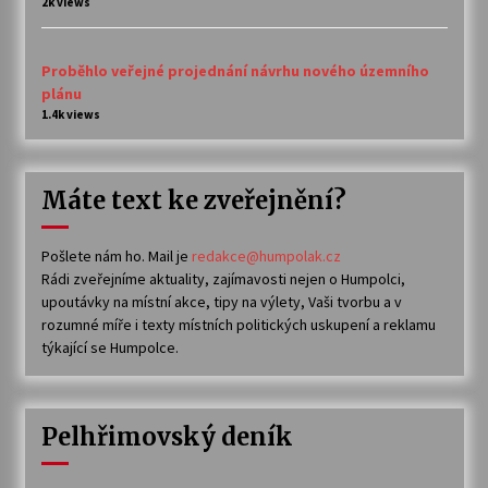
2k views
Proběhlo veřejné projednání návrhu nového územního
plánu
1.4k views
Máte text ke zveřejnění?
Pošlete nám ho. Mail je
redakce@humpolak.cz
Rádi zveřejníme aktuality, zajímavosti nejen o Humpolci,
upoutávky na místní akce, tipy na výlety, Vaši tvorbu a v
rozumné míře i texty místních politických uskupení a reklamu
týkající se Humpolce.
Pelhřimovský deník