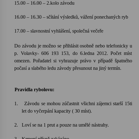
15.00 – 16.00 – 2.kolo závodu
Varhanní recitál Michala Novenka v Klášteře
16.00 – 16.30 – sčítání výsledků, vážení ponechaných ryb
Želiv
3. 7. 2026
17.00 – slavnostní vyhlášení, společná večeře
Petr Adamec – Malovaný svět
Do závodu je možno se přihlásit osobně nebo telefonicky u
30. 6. 2026
p. Volavky- 606 193 153, do 6.ledna 2012. Počet míst
omezen. Pořadatel si vyhrazuje právo v případě špatného
počasí a slabého ledu závody přesunout na jiný termín.
Pravidla rybolovu:
1.
Závodu se mohou zúčastnit všichni zájemci starší 15ti
let do vyčerpání kapacity ( 30 míst).
2.
Loví se na 1 prut a pouze na umělé nástrahy.
3.
Krmení přísně zakázáno.