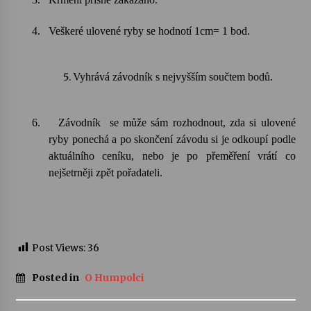
4.
Veškeré ulovené ryby se hodnotí 1cm= 1 bod.
Vyhrává závodník s nejvyšším součtem bodů.
6.
Závodník
se může sám rozhodnout, zda si ulovené
ryby ponechá a po skončení závodu si je odkoupí podle
aktuálního ceníku, nebo je po přeměření vrátí co
nejšetrněji zpět pořadateli.
Post Views:
36
Posted in
O Humpolci