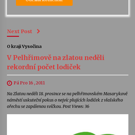
Next Post
O kraji Vysočina
V Pelhřimově na zlatou neděli
rekordní počet lodiček
Pá Pro 16 , 2011
Na Zlatou neděli 18. prosince se na pelhřimovském Masarykově
náměstí uskuteční pokus o nejvíc plujících lodiček z vlašského
ořechu se zapálenou svíčkou. Post Views: 36