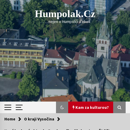
Skip
to
Humpolak.cz
content
. . . . . nejen o Humpolci a okolí
Kam za kulturou?
Home
O kraji Vysočina
Kam za kulturou?