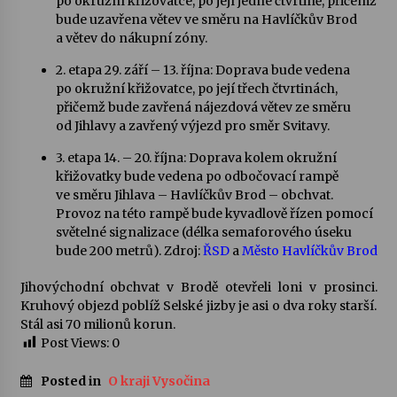
po okružní křižovatce, po její jedné čtvrtině, přičemž
bude uzavřena větev ve směru na Havlíčkův Brod
a větev do nákupní zóny.
2. etapa 29. září – 13. října: Doprava bude vedena
po okružní křižovatce, po její třech čtvrtinách,
přičemž bude zavřená nájezdová větev ze směru
od Jihlavy a zavřený výjezd pro směr Svitavy.
3. etapa 14. – 20. října: Doprava kolem okružní
křižovatky bude vedena po odbočovací rampě
ve směru Jihlava – Havlíčkův Brod – obchvat.
Provoz na této rampě bude kyvadlově řízen pomocí
světelné signalizace (délka semaforového úseku
bude 200 metrů). Zdroj:
ŘSD
a
Město Havlíčkův Brod
Jihovýchodní obchvat v Brodě otevřeli loni v prosinci.
Kruhový objezd poblíž Selské jizby je asi o dva roky starší.
Stál asi 70 milionů korun.
Post Views:
0
Posted in
O kraji Vysočina