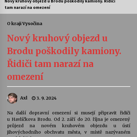
Nový kruhový objezd u Brodu poškodily kamiony. Řidiči
tam narazí na omezení
Letní koncerty ve Stromovce: Ars Camerata a
Sukuba Ensemble
4. 8. 2026
O kraji Vysočina
Nový kruhový objezd u
Vernisáž výstavy Josefíny Duškové: Stávám se
kapkou
Brodu poškodily kamiony.
30. 7. 2026
Řidiči tam narazí na
Veselí muzikanti
30. 7. 2026
omezení
Pozvánka na integrační festival Quijotova
Axl
3. 9. 2024
šedesátka: 28. 7.–1. 8. 2026
28. 7. 2026
Na další dopravní omezení si musejí připravit řidiči
u Havlíčkova Brodu. Od 2. září do 20. října je omezený
Letní koncerty ve Stromovce: Kolchoz a
průjezd na novém kruhovém objezdu u ústí
Jenakaši
jihovýchodního obchvatu města, v místě nazývaném
28. 7. 2026