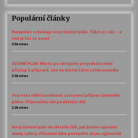
Populární články
Humpolec schvaluje nový územní plán. Týká se i vás – a
teď je čas se ozvat
4.5k views
ÚZEMNÍ PLÁN: Město po veřejném projednání mění
přístup k přípravě. Jen na místní části zatím nedošlo
3.3k views
Starosta slíbil navrhnout zastavení příprav územního
plánu. Připomínky ale podávejte dál
3.2k views
Nový územní plán do detailu řídí, jak budou vypadat
domy i ploty. Přízemní dům postavíte už jen výjimečně