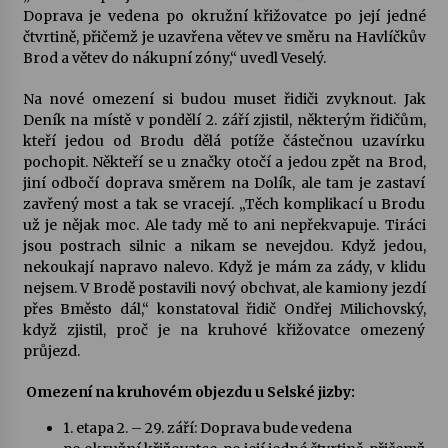
Doprava je vedena po okružní křižovatce po její jedné
čtvrtině, přičemž je uzavřena větev ve směru na Havlíčkův
Varhanní recitál Michala Novenka v Klášteře
Brod a větev do nákupní zóny,“ uvedl Veselý.
Želiv
3. 7. 2026
Na nové omezení si budou muset řidiči zvyknout. Jak
Deník na místě v pondělí 2. září zjistil, některým řidičům,
kteří jedou od Brodu dělá potíže částečnou uzavírku
Petr Adamec – Malovaný svět
pochopit. Někteří se u značky otočí a jedou zpět na Brod,
30. 6. 2026
jiní odbočí doprava směrem na Dolík, ale tam je zastaví
zavřený most a tak se vracejí. „Těch komplikací u Brodu
už je nějak moc. Ale tady mě to ani nepřekvapuje. Tiráci
jsou postrach silnic a nikam se nevejdou. Když jedou,
nekoukají napravo nalevo. Když je mám za zády, v klidu
nejsem. V Brodě postavili nový obchvat, ale kamiony jezdí
přes Bměsto dál,“ konstatoval řidič Ondřej Milichovský,
když zjistil, proč je na kruhové křižovatce omezený
průjezd.
Omezení na kruhovém objezdu u Selské jizby:
1. etapa 2. – 29. září: Doprava bude vedena