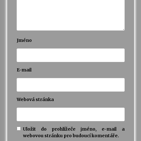
Jméno
E-mail
Webová stránka
Uložit do prohlížeče jméno, e-mail a
webovou stránku pro budoucí komentáře.