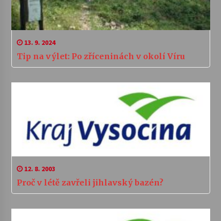
13. 9. 2024
Tip na výlet: Po zříceninách v okolí Víru
12. 8. 2003
Proč v létě zavřeli jihlavský bazén?