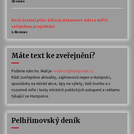
2k views
Nový územní plán: klíčový dokument města míří k
veřejnému projednání
1.4k views
Máte text ke zveřejnění?
Pošlete nám ho. Mail je
redakce@humpolak.cz
Rádi zveřejníme aktuality, zajímavosti nejen o Humpolci,
upoutávky na místní akce, tipy na výlety, Vaši tvorbu a v
rozumné míře i texty místních politických uskupení a reklamu
týkající se Humpolce.
Pelhřimovský deník