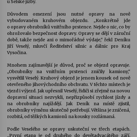
u Selské jizby.
Votavžatský ploty
Důvodem omezení jsou nutné opravy na nově
23. 7. 2026
vybudovaném kruhovém objezdu. „Konkrétně jde
o opravy obrubníků vnitřního prstence. Nejde o nic, co by
ohrožovalo bezpečnost dopravy. Opravy se dějí v záruční
době, takže nejde ani o mimořádné výdaje,“ řekl Deníku
Letní koncerty ve Stromovce: Rufus Miller
Jiří Veselý, mluvčí Ředitelství silnic a dálnic pro Kraj
22. 7. 2026
Vysočina.
Mnohem zajímavější je důvod, proč se objezd opravuje.
Vysočinka
„Obrubníky na vnitřním prstenci zničily kamiony,“
17. 7. 2026
vysvětlil Veselý. Kruhový objezd je jenom kousek od nově
otevřeného jihovýchodního obchvatu. V těchto místech je
vjezd i výjezd. Jak upřesnil Veselý, řidiči si zřejmě na novou
Ozvěny prázdnin
dopravní situaci nezvykli, nepřizpůsobí rychlost jízdy a
14. 7. 2026
na obrubníky najíždějí. Jak Deník na místě zjistil,
obrubníky výměnu skutečně potřebují. Většina je zničená,
rozbitá, od těžkých kamionů na kousky rozlámaná.
Za kulturou kousek za Humpolec. V Želivě ožije
Podle Veselého se opravy uskuteční ve třech etapách.
odkaz Josefa Čapka
„První etapa je od druhého do devětadvacátého září.
13. 7. 2026