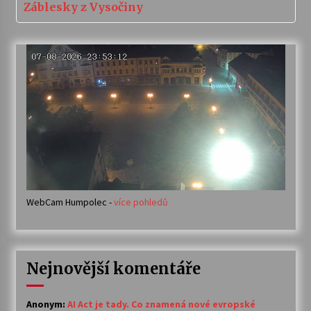
Záblesky z Vysočiny
WebCam Humpolec -
více pohledů
Nejnovější komentáře
Anonym
:
AI Act je tady. Co znamená nové evropské