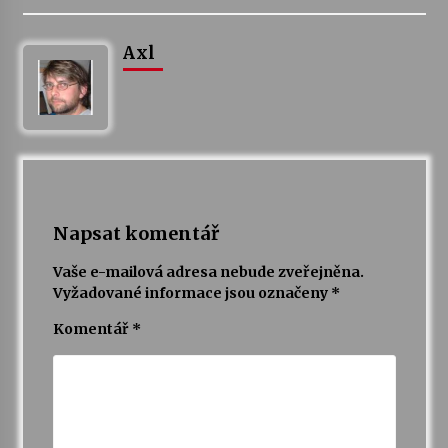
Axl
Napsat komentář
Vaše e-mailová adresa nebude zveřejněna.
Vyžadované informace jsou označeny
*
Komentář
*