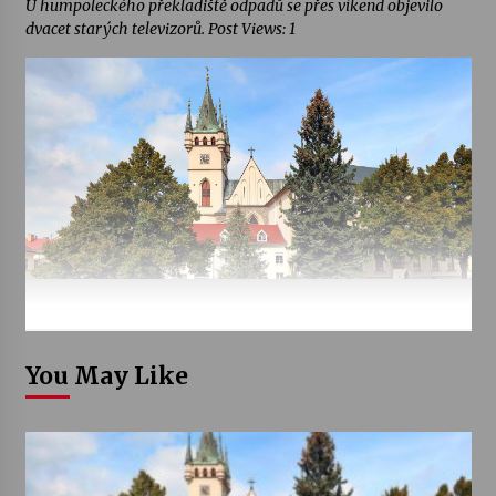
U humpoleckého překladiště odpadů se přes víkend objevilo
dvacet starých televizorů. Post Views: 1
You May Like