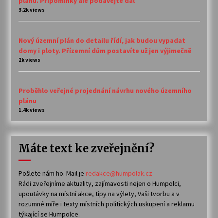
plánu. Připomínky ale podávejte dál
3.2k views
Nový územní plán do detailu řídí, jak budou vypadat
domy i ploty. Přízemní dům postavíte už jen výjimečně
2k views
Proběhlo veřejné projednání návrhu nového územního
plánu
1.4k views
Máte text ke zveřejnění?
Pošlete nám ho. Mail je
redakce@humpolak.cz
Rádi zveřejníme aktuality, zajímavosti nejen o Humpolci,
upoutávky na místní akce, tipy na výlety, Vaši tvorbu a v
rozumné míře i texty místních politických uskupení a reklamu
týkající se Humpolce.