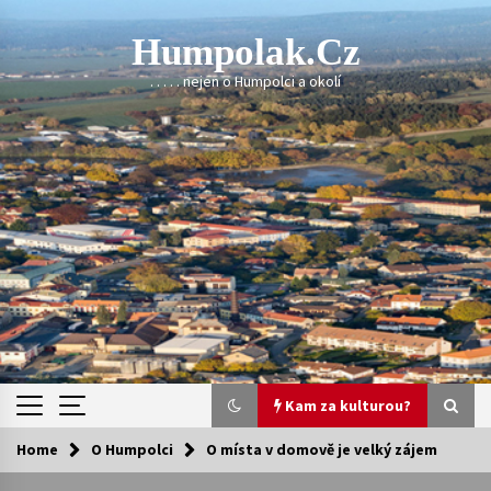
Skip
to
Humpolak.cz
content
. . . . . nejen o Humpolci a okolí
Kam za kulturou?
Home
O Humpolci
O místa v domově je velký zájem
Kam za kulturou?