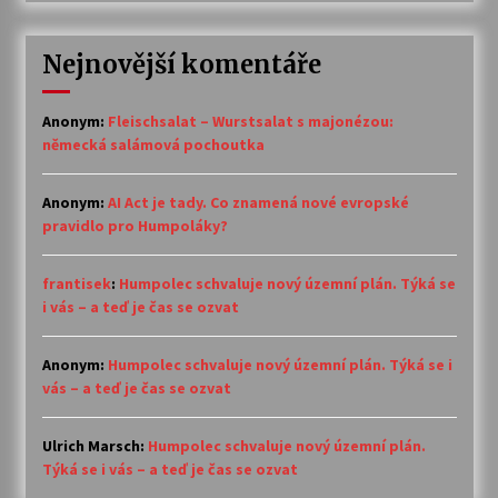
Nejnovější komentáře
Anonym
:
Fleischsalat – Wurstsalat s majonézou:
německá salámová pochoutka
Anonym
:
AI Act je tady. Co znamená nové evropské
pravidlo pro Humpoláky?
frantisek
:
Humpolec schvaluje nový územní plán. Týká se
i vás – a teď je čas se ozvat
Anonym
:
Humpolec schvaluje nový územní plán. Týká se i
vás – a teď je čas se ozvat
Ulrich Marsch
:
Humpolec schvaluje nový územní plán.
Týká se i vás – a teď je čas se ozvat