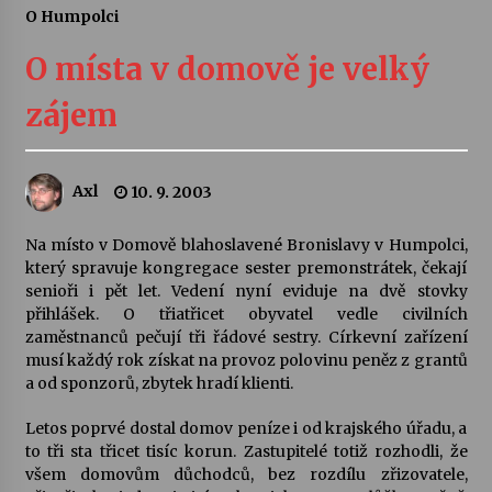
O Humpolci
Letní koncerty ve Stromovce: Ars Camerata a
Sukuba Ensemble
O místa v domově je velký
4. 8. 2026
zájem
Vernisáž výstavy Josefíny Duškové: Stávám se
kapkou
30. 7. 2026
Axl
10. 9. 2003
Veselí muzikanti
Na místo v Domově blahoslavené Bronislavy v Humpolci,
30. 7. 2026
který spravuje kongregace sester premonstrátek, čekají
senioři i pět let. Vedení nyní eviduje na dvě stovky
přihlášek. O třiatřicet obyvatel vedle civilních
zaměstnanců pečují tři řádové sestry. Církevní zařízení
Pozvánka na integrační festival Quijotova
šedesátka: 28. 7.–1. 8. 2026
musí každý rok získat na provoz polovinu peněz z grantů
28. 7. 2026
a od sponzorů, zbytek hradí klienti.
Letos poprvé dostal domov peníze i od krajského úřadu, a
Letní koncerty ve Stromovce: Kolchoz a
to tři sta třicet tisíc korun. Zastupitelé totiž rozhodli, že
Jenakaši
všem domovům důchodců, bez rozdílu zřizovatele,
28. 7. 2026