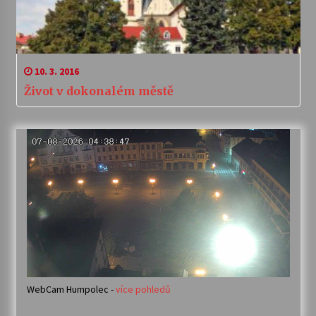
10. 3. 2016
Život v dokonalém městě
WebCam Humpolec -
více pohledů