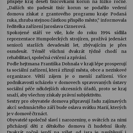
přispěje kraj deseti tisícovkami korun na lůžko ročně.
„Dalších sto padesát tisíc korun se podařilo vedení
Votavžatský ploty
domova získat z grantového programu kraje Podaná
23. 7. 2026
ruka, zhruba stejnou částkou přispělo město,“ informovala
ředitelka zařízení Jaroslava Ciznerová.
Spokojené stáří ve vile, kde do roku 1994 sídlila
reprezentace Humpoleckých strojíren, prožívá jedenáct
Letní koncerty ve Stromovce: Rufus Miller
seniorů starších devadesáti let, zbývajícím je přes
22. 7. 2026
osmdesát. Téměř všichni dvakrát týdně chodí na
rehabilitaci, společná cvičení a zpívání.
Podle hejtmana Františka Dohnala v kraji lépe prosperují
Vysočinka
ta sociální zařízení, která zřizují města, obce a neziskové
17. 7. 2026
organizace. Větší zájem je o menší zařízení. Více
podnikavosti scházelo v domovech spravovaných ústavy
sociální péče někdejších okresních úřadů, proto se kraj
Ozvěny prázdnin
snaží, aby všechny získaly právní subjektivitu.
14. 7. 2026
Sestry pro obyvatele domova připravují řadu zajímavých
akcí: sedmnáctého září bude oslava svátku Marií, kterých
je v domově čtrnáct.
Obyvatelé společně slaví i narozeniny, o svátcích za nimi
Za kulturou kousek za Humpolec. V Želivě ožije
odkaz Josefa Čapka
přicházejí děti z dětského domova či hudební školy.
13. 7. 2026
Dvakrát ročně jezdí na výlet, od jara je navštěvují i