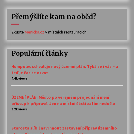
Přemýšlíte kam na oběd?
Zkuste
Meníčka.cz
v místních restauracích.
Populární články
Humpolec schvaluje nový územní plán. Týká se i vás – a
teď je čas se ozvat
4.4k views
ÚZEMNÍ PLÁN: Město po veřejném projednání mění
přístup k přípravě. Jen na místní části zatím nedošlo
3.2k views
Starosta slíbil navrhnout zastavení příprav územního