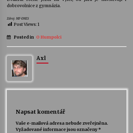
dobrovolnice z gymnázia.
Varhanní recitál Michala Novenka v Klášteře
Zdroj: MF-DNES
Želiv
Post Views:
1
3. 7. 2026
Posted in
O Humpolci
Petr Adamec – Malovaný svět
30. 6. 2026
Axl
Napsat komentář
Vaše e-mailová adresa nebude zveřejněna.
Vyžadované informace jsou označeny
*