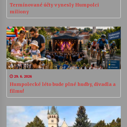
Termínované účty vynesly Humpolci
miliony
29. 6. 2026
Humpolecké léto bude plné hudby, divadla a
filmu!