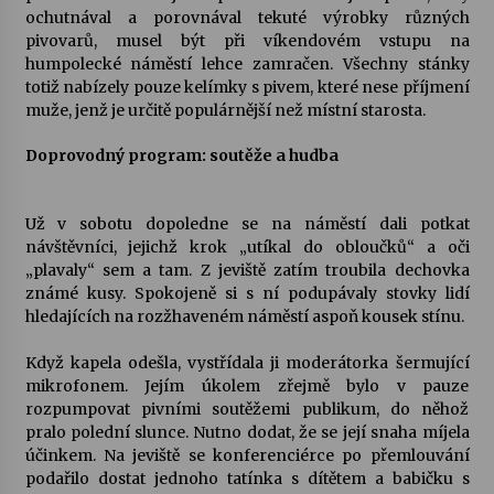
ochutnával a porovnával tekuté výrobky různých
pivovarů, musel být při víkendovém vstupu na
Varhanní recitál Michala Novenka v Klášteře
humpolecké náměstí lehce zamračen. Všechny stánky
Želiv
totiž nabízely pouze kelímky s pivem, které nese příjmení
3. 7. 2026
muže, jenž je určitě populárnější než místní starosta.
Doprovodný program: soutěže a hudba
Petr Adamec – Malovaný svět
30. 6. 2026
Už v sobotu dopoledne se na náměstí dali potkat
návštěvníci, jejichž krok „utíkal do obloučků“ a oči
„plavaly“ sem a tam. Z jeviště zatím troubila dechovka
známé kusy. Spokojeně si s ní podupávaly stovky lidí
hledajících na rozžhaveném náměstí aspoň kousek stínu.
Když kapela odešla, vystřídala ji moderátorka šermující
mikrofonem. Jejím úkolem zřejmě bylo v pauze
rozpumpovat pivními soutěžemi publikum, do něhož
pralo polední slunce. Nutno dodat, že se její snaha míjela
účinkem. Na jeviště se konferenciérce po přemlouvání
podařilo dostat jednoho tatínka s dítětem a babičku s