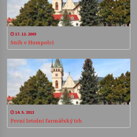
17. 12. 2003
Sníh v Humpolci
14. 5. 2013
První letošní farmářský trh