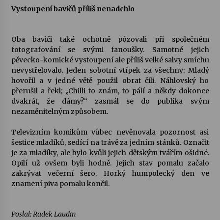
Vystoupení bavičů příliš nenadchlo
Oba baviči také ochotně pózovali při společném
fotografování se svými fanoušky. Samotné jejich
pěvecko-komické vystoupení ale příliš velké salvy smíchu
nevystřelovalo. Jeden sobotní vtípek za všechny: Mladý
hovořil a v jedné větě použil obrat čili. Náhlovský ho
přerušil a řekl; „Chilli to znám, to pálí a někdy dokonce
dvakrát, že dámy?“ zasmál se do publika svým
nezaměnitelným způsobem.
Televizním komikům vůbec nevěnovala pozornost asi
šestice mladíků, sedící na trávě za jedním stánků. Označit
je za mladíky, ale bylo kvůli jejich dětským tvářím ošidné.
Opilí už ovšem byli hodně. Jejich stav pomalu začalo
zakrývat večerní šero. Horký humpolecký den ve
znamení piva pomalu končil.
Poslal: Radek Laudin