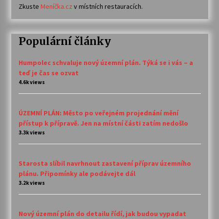
Zkuste
Meníčka.cz
v místních restauracích.
Populární články
Humpolec schvaluje nový územní plán. Týká se i vás – a
teď je čas se ozvat
4.6k views
ÚZEMNÍ PLÁN: Město po veřejném projednání mění
přístup k přípravě. Jen na místní části zatím nedošlo
3.3k views
Starosta slíbil navrhnout zastavení příprav územního
plánu. Připomínky ale podávejte dál
3.2k views
Nový územní plán do detailu řídí, jak budou vypadat