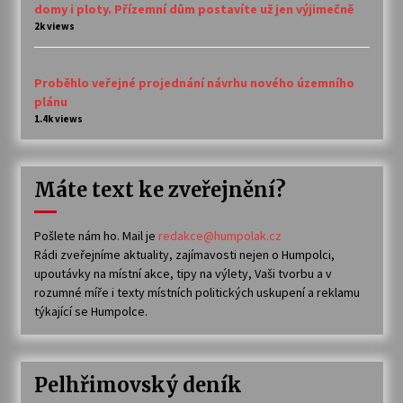
domy i ploty. Přízemní dům postavíte už jen výjimečně
2k views
Proběhlo veřejné projednání návrhu nového územního
plánu
1.4k views
Máte text ke zveřejnění?
Pošlete nám ho. Mail je
redakce@humpolak.cz
Rádi zveřejníme aktuality, zajímavosti nejen o Humpolci,
upoutávky na místní akce, tipy na výlety, Vaši tvorbu a v
rozumné míře i texty místních politických uskupení a reklamu
týkající se Humpolce.
Pelhřimovský deník