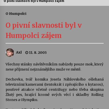
O pivní slavnosti byl v Humpolci zájem
Letní koncerty ve Stromovce: Ars Camerata a
Sukuba Ensemble
O Humpolci
4. 8. 2026
O pivní slavnosti byl v
Vernisáž výstavy Josefíny Duškové: Stávám se
Humpolci zájem
kapkou
30. 7. 2026
Axl
11. 8. 2003
Veselí muzikanti
30. 7. 2026
Všechny stánky návštěvníkům nabízely pouze mok, který
nese příjmení nejznámějšího muže ve městě.
Pozvánka na integrační festival Quijotova
šedesátka: 28. 7.–1. 8. 2026
Dechovka, tvář komika Josefa Náhlovského ošlehaná
28. 7. 2026
televizními kamerami (tentokrát i zpívajícího s kytarou),
pouťové atrakce včetně centrifugy nebo třeba skupina
Žlutý pes, hrající kromě svých věcí i skladby Rolling
Letní koncerty ve Stromovce: Kolchoz a
Stones a Olympiku.
Jenakaši
28. 7. 2026