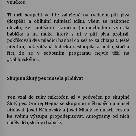
vnučkou.
Ti měli soupeřit ve hře založené na rychlém pití piva
(dospělí) a obíhání náměstí (děti). Všem se nakonec
ulevilo, že soutěžení skončilo (mimochodem vyhrála
babička a na muže, který s ní v pití piva prohrál,
pokřikovali dva mladíci hanba! co seš to za chlapa!). Ještě
předtím, než vítězná babička sestoupila z pódia, stačila
říct, že se v sobotním programu nejvíc těší na
„Náhlovskýho“.
Skupina Žlutý pes musela přidávat
Ten vzal do ruky mikrofon až v podvečer, po skupině
Žlutý pes. Ondřej Hejma se skupinou měl úspěch a musel
přidávat. Josef Náhlovský a Josef Mladý se museli cestou
ke svému výstupu propodepisovat. Autogramy od nich
chtěly děti, slečny i babičky.