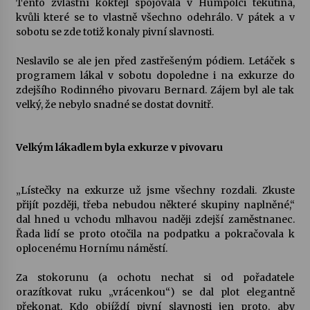
Tento zvláštní koktejl spojovala v Humpolci tekutina,
kvůli které se to vlastně všechno odehrálo. V pátek a v
Votavžatský ploty
sobotu se zde totiž konaly pivní slavnosti.
23. 7. 2026
Neslavilo se ale jen před zastřešeným pódiem. Letáček s
programem lákal v sobotu dopoledne i na exkurze do
zdejšího Rodinného pivovaru Bernard. Zájem byl ale tak
Letní koncerty ve Stromovce: Rufus Miller
velký, že nebylo snadné se dostat dovnitř.
22. 7. 2026
Velkým lákadlem byla exkurze v pivovaru
Vysočinka
17. 7. 2026
„Lístečky na exkurze už jsme všechny rozdali. Zkuste
přijít později, třeba nebudou některé skupiny naplněné,“
Ozvěny prázdnin
dal hned u vchodu mlhavou naději zdejší zaměstnanec.
14. 7. 2026
Řada lidí se proto otočila na podpatku a pokračovala k
oplocenému Hornímu náměstí.
Za stokorunu (a ochotu nechat si od pořadatele
Za kulturou kousek za Humpolec. V Želivě ožije
orazítkovat ruku „vrácenkou“) se dal plot elegantně
odkaz Josefa Čapka
překonat. Kdo objíždí pivní slavnosti jen proto, aby
13. 7. 2026