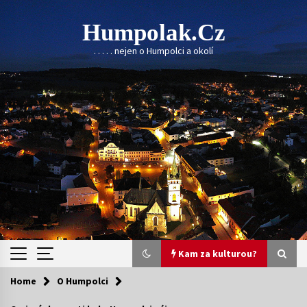
Skip
to
Humpolak.cz
content
. . . . . nejen o Humpolci a okolí
Kam za kulturou?
Home
O Humpolci
Kam za kulturou?