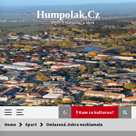
Skip
to
Humpolak.cz
content
. . . . . nejen o Humpolci a okolí
Kam za kulturou?
Home
Sport
Omlazená Jiskra nezklamala
Kam za kulturou?