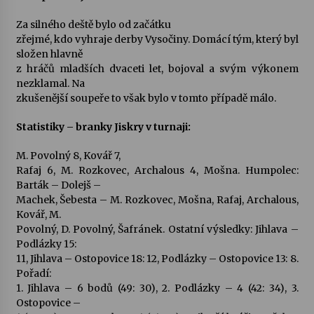
Za silného deště bylo od začátku
Varhanní recitál Michala Novenka v Klášteře
zřejmé, kdo vyhraje derby Vysočiny. Domácí tým, který byl
Želiv
složen hlavně
3. 7. 2026
z hráčů mladších dvaceti let, bojoval a svým výkonem
nezklamal. Na
zkušenější soupeře to však bylo v tomto případě málo.
Petr Adamec – Malovaný svět
30. 6. 2026
Statistiky – branky Jiskry v turnaji:
M. Povolný 8, Kovář 7,
Rafaj 6, M. Rozkovec, Archalous 4, Mošna. Humpolec:
Barták – Dolejš –
Machek, Šebesta – M. Rozkovec, Mošna, Rafaj, Archalous,
Kovář, M.
Povolný, D. Povolný, Šafránek. Ostatní výsledky: Jihlava –
Podlázky 15:
11, Jihlava – Ostopovice 18: 12, Podlázky – Ostopovice 13: 8.
Pořadí:
1. Jihlava – 6 bodů (49: 30), 2. Podlázky – 4 (42: 34), 3.
Ostopovice –