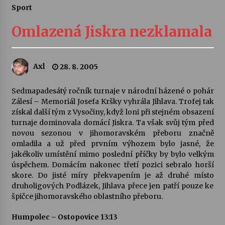
Sport
Letní koncerty ve Stromovce: Ars Camerata a
Sukuba Ensemble
Omlazená Jiskra nezklamala
4. 8. 2026
Vernisáž výstavy Josefíny Duškové: Stávám se
Axl
28. 8. 2005
kapkou
30. 7. 2026
Sedmapadesátý ročník turnaje v národní házené o pohár
Zálesí – Memoriál Josefa Kršky vyhrála Jihlava. Trofej tak
Veselí muzikanti
získal další tým z Vysočiny, když loni při stejném obsazení
30. 7. 2026
turnaje dominovala domácí Jiskra. Ta však svůj tým před
novou sezonou v jihomoravském přeboru značně
omladila a už před prvním výhozem bylo jasné, že
jakékoliv umístění mimo poslední příčky by bylo velkým
Pozvánka na integrační festival Quijotova
šedesátka: 28. 7.–1. 8. 2026
úspěchem. Domácím nakonec třetí pozici sebralo horší
28. 7. 2026
skore. Do jisté míry překvapením je až druhé místo
druholigových Podlázek, Jihlava přece jen patří pouze ke
špičce jihomoravského oblastního přeboru.
Letní koncerty ve Stromovce: Kolchoz a
Jenakaši
Humpolec – Ostopovice 13:13
28. 7. 2026