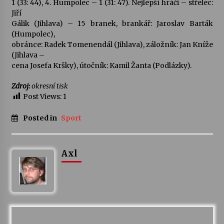
1 (33: 44), 4. Humpolec – 1 (31: 47). Nejlepší hráči – střelec:
Jiří
Gálik (Jihlava) – 15 branek, brankář: Jaroslav Barták
(Humpolec),
obránce: Radek Tomenendál (Jihlava), záložník: Jan Kníže
(Jihlava –
cena Josefa Kršky), útočník: Kamil Žanta (Podlázky).
Zdroj:
okresní tisk
Post Views:
1
Posted in
Sport
Axl