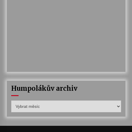
Humpolákův archiv
Humpolákův
archiv