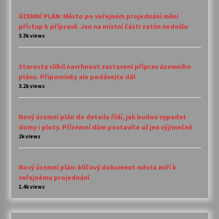
ÚZEMNÍ PLÁN: Město po veřejném projednání mění
přístup k přípravě. Jen na místní části zatím nedošlo
3.3k views
Starosta slíbil navrhnout zastavení příprav územního
plánu. Připomínky ale podávejte dál
3.2k views
Nový územní plán do detailu řídí, jak budou vypadat
domy i ploty. Přízemní dům postavíte už jen výjimečně
2k views
Nový územní plán: klíčový dokument města míří k
veřejnému projednání
1.4k views