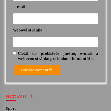
E-mail
Webová stránka
Uložit do prohlížeče jméno, e-mail a
webovou stránku pro budoucí komentáře.
Next Post
Sport