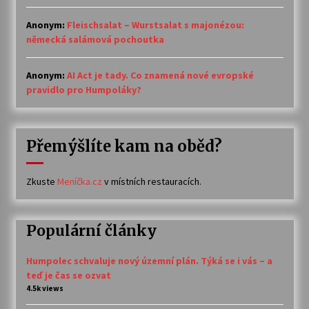
Anonym
:
Fleischsalat – Wurstsalat s majonézou:
německá salámová pochoutka
Anonym
:
AI Act je tady. Co znamená nové evropské
pravidlo pro Humpoláky?
Přemýšlíte kam na oběd?
Zkuste
Meníčka.cz
v místních restauracích.
Populární články
Humpolec schvaluje nový územní plán. Týká se i vás – a
teď je čas se ozvat
4.5k views