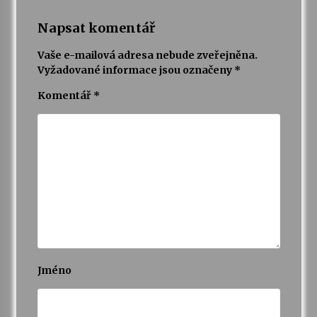
Napsat komentář
Vaše e-mailová adresa nebude zveřejněna.
Vyžadované informace jsou označeny
*
Komentář
*
Jméno