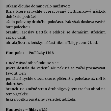
Utkání dlouho dominovalo mužstvo z
Votavžatský ploty
Brna, které si rychle vypracovaný čtyřbrankový náskok
23. 7. 2026
dokázalo podržet
až do poloviny druhého poločasu. Pak však doslova zavřel
humpoleckou
branku Jaroslav Barták a jelikož se domácím střelcům
Letní koncerty ve Stromovce: Rufus Miller
začalo dařit,
22. 7. 2026
uhrála Jiskra s loňským účastníkem II. ligy cenný bod.
Humpolec – Podlázky 11:18
Vysočinka
17. 7. 2026
Hned z úvodního útoku se sice
Jiskra dostala do vedení, ale pak už se začal prosazovat
favorit. Ten
Ozvěny prázdnin
poměrně rychle otočil skore, přičemž v poločase už měl k
14. 7. 2026
dobru šest
branek. Po změně stran druholigový tým trochu ubral na
tempu, takže
Jiskra vcelku přijatelný výsledek udržela.
Za kulturou kousek za Humpolec. V Želivě ožije
odkaz Josefa Čapka
Humpolec – Jihlava 7:16
13. 7. 2026