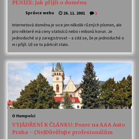
PENÍZE: Jak přijít o doménu
Správce webu
26. 11. 2001
1
Internetová doména je sice jen několik různých písmen, ale
pro některé má ceny statisíců nebo i milionů korun. Je
jednoduché si ji zaregistrovat – a zdá se, že je jednoduché o
ni i přijít. Už se to párkrát stalo.
O Humpolci
VYJÁDŘENÍ K ČLÁNKU: Pozor na AAA Auto
Praha – (Ne)Důvěřujte profesionálům