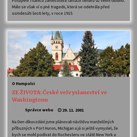
Potopení Titanicu zaměstnává fantazii filmařů už velmi dlouho.
Málo se však ví o jiné tragedii, která se odehrála před
osmdesáti šesti lety, v roce 1915.
O Humpolci
ZE ŽIVOTA: České velvyslanectví ve
Washingtonu
Správce webu
29. 11. 2001
Na Den díkuvzdání jsme plánovali návštěvu manželčiných
příbuzných v Port Huron, Michigan a já si ještě vymyslel, že
bych se mohl podívat do Rochesteru ve státě New York a