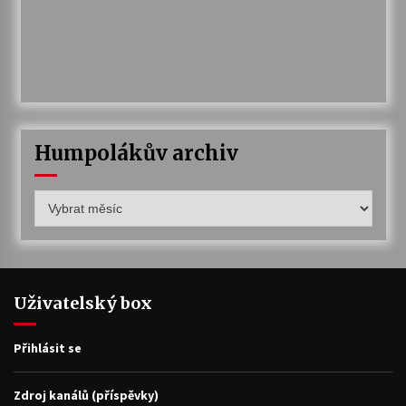
Humpolákův archiv
Humpolákův
archiv
Uživatelský box
Přihlásit se
Zdroj kanálů (příspěvky)