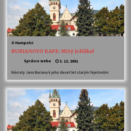
Letní koncerty ve Stromovce: Ars Camerata a
Sukuba Ensemble
4. 8. 2026
Vernisáž výstavy Josefíny Duškové: Stávám se
kapkou
O Humpolci
30. 7. 2026
BURIANOVO KAFE: Milý Ježíšku!
Správce webu
3. 12. 2001
Veselí muzikanti
30. 7. 2026
Návraty Jana Buriana k jeho deset let starým fejetonům
Pozvánka na integrační festival Quijotova
šedesátka: 28. 7.–1. 8. 2026
28. 7. 2026
Letní koncerty ve Stromovce: Kolchoz a
Jenakaši
28. 7. 2026