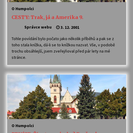
O Humpolci
Votavžatský ploty
CESTY: Trak, já a Amerika 9.
23. 7. 2026
Správce webu
3. 12. 2001
Tohle povídání bylo počato jako několik příběhů a pak se z
Letní koncerty ve Stromovce: Rufus Miller
toho stala knížka, dá-li se to knížkou nazvat. Vše, v podobě
22. 7. 2026
trochu obsáhlejší, jsem zveřejňoval před pár lety na mé
stránce.
Vysočinka
17. 7. 2026
Ozvěny prázdnin
14. 7. 2026
Za kulturou kousek za Humpolec. V Želivě ožije
O Humpolci
odkaz Josefa Čapka
13. 7. 2026