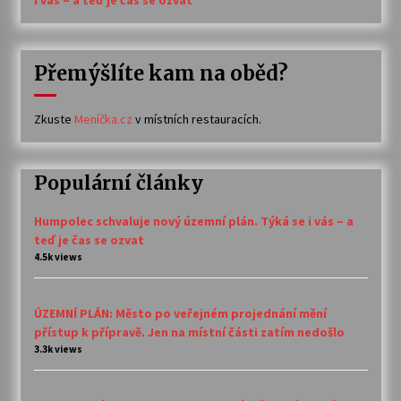
i vás – a teď je čas se ozvat
Přemýšlíte kam na oběd?
Zkuste
Meníčka.cz
v místních restauracích.
Populární články
Humpolec schvaluje nový územní plán. Týká se i vás – a
teď je čas se ozvat
4.5k views
ÚZEMNÍ PLÁN: Město po veřejném projednání mění
přístup k přípravě. Jen na místní části zatím nedošlo
3.3k views