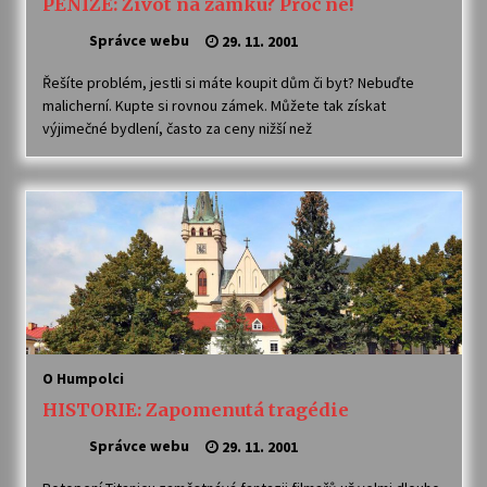
PENÍZE: Život na zámku? Proč ne!
Správce webu
29. 11. 2001
Varhanní recitál Michala Novenka v Klášteře
Želiv
Řešíte problém, jestli si máte koupit dům či byt? Nebuďte
3. 7. 2026
malicherní. Kupte si rovnou zámek. Můžete tak získat
výjimečné bydlení, často za ceny nižší než
Petr Adamec – Malovaný svět
30. 6. 2026
O Humpolci
HISTORIE: Zapomenutá tragédie
Správce webu
29. 11. 2001