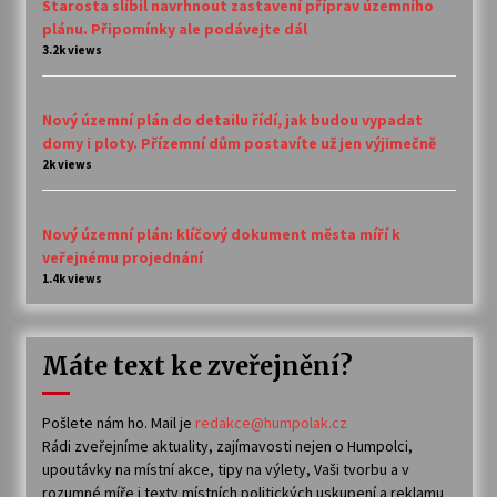
Starosta slíbil navrhnout zastavení příprav územního
plánu. Připomínky ale podávejte dál
3.2k views
Nový územní plán do detailu řídí, jak budou vypadat
domy i ploty. Přízemní dům postavíte už jen výjimečně
2k views
Nový územní plán: klíčový dokument města míří k
veřejnému projednání
1.4k views
Máte text ke zveřejnění?
Pošlete nám ho. Mail je
redakce@humpolak.cz
Rádi zveřejníme aktuality, zajímavosti nejen o Humpolci,
upoutávky na místní akce, tipy na výlety, Vaši tvorbu a v
rozumné míře i texty místních politických uskupení a reklamu