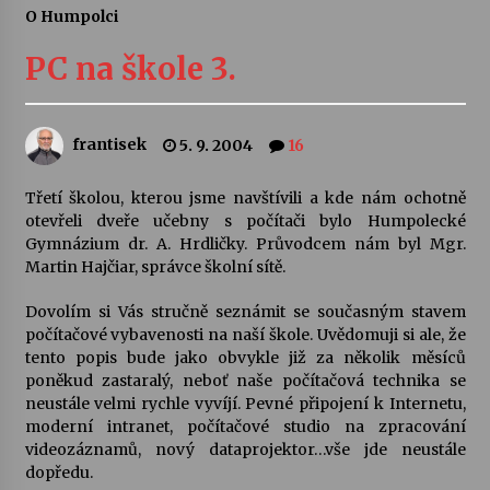
O Humpolci
Letní koncerty ve Stromovce: Ars Camerata a
Sukuba Ensemble
PC na škole 3.
4. 8. 2026
Vernisáž výstavy Josefíny Duškové: Stávám se
frantisek
5. 9. 2004
16
kapkou
30. 7. 2026
Třetí školou, kterou jsme navštívili a kde nám ochotně
otevřeli dveře učebny s počítači bylo Humpolecké
Veselí muzikanti
Gymnázium dr. A. Hrdličky. Průvodcem nám byl Mgr.
30. 7. 2026
Martin Hajčiar, správce školní sítě.
Dovolím si Vás stručně seznámit se současným stavem
počítačové vybavenosti na naší škole. Uvědomuji si ale, že
Pozvánka na integrační festival Quijotova
šedesátka: 28. 7.–1. 8. 2026
tento popis bude jako obvykle již za několik měsíců
28. 7. 2026
poněkud zastaralý, neboť naše počítačová technika se
neustále velmi rychle vyvíjí. Pevné připojení k Internetu,
moderní intranet, počítačové studio na zpracování
Letní koncerty ve Stromovce: Kolchoz a
videozáznamů, nový dataprojektor…vše jde neustále
Jenakaši
dopředu.
28. 7. 2026