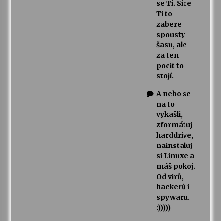
se Ti. Sice
Ti to
zabere
spousty
šasu, ale
za ten
pocit to
stojí.
A nebo se
na to
vykašli,
zformátuj
harddrive,
nainstaluj
si Linuxe a
máš pokoj.
Od virů,
hackerů i
spywaru.
:)))))