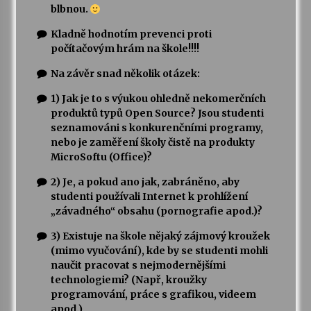
blbnou.
Kladně hodnotím prevenci proti
počítačovým hrám na škole!!!!
Na závěr snad několik otázek:
1) Jak je to s výukou ohledně nekomerčních
produktů typů Open Source? Jsou studenti
seznamováni s konkurenčními programy,
nebo je zaměření školy čistě na produkty
MicroSoftu (Office)?
2) Je, a pokud ano jak, zabráněno, aby
studenti používali Internet k prohlížení
„závadného“ obsahu (pornografie apod.)?
3) Existuje na škole nějaký zájmový kroužek
(mimo vyučování), kde by se studenti mohli
naučit pracovat s nejmodernějšími
technologiemi? (Např, kroužky
programování, práce s grafikou, videem
apod.)