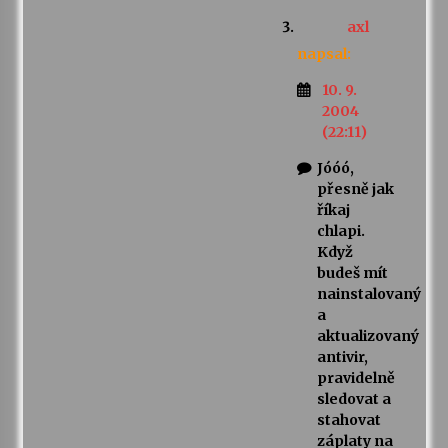
axl
napsal:
10. 9.
2004
(22:11)
Jóóó,
přesně jak
říkaj
chlapi.
Když
budeš mít
nainstalovaný
a
aktualizovaný
antivir,
pravidelně
sledovat a
stahovat
záplaty na