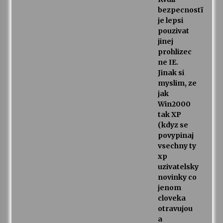
bezpecnostï
je lepsi
pouzivat
jinej
prohlizec
ne IE.
Jinak si
myslim, ze
jak
Win2000
tak XP
(kdyz se
povypinaj
vsechny ty
xp
uzivatelsky
novinky co
jenom
cloveka
otravujou
a