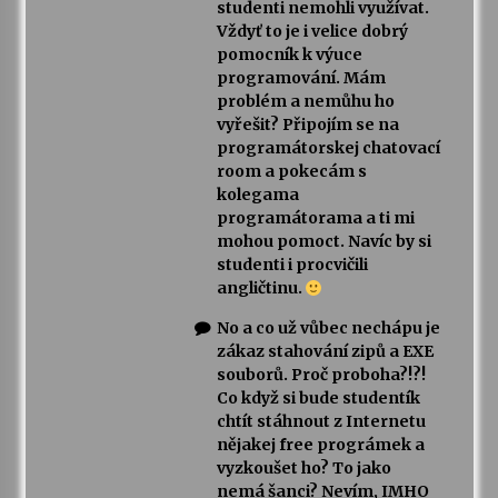
studenti nemohli využívat.
Vždyť to je i velice dobrý
pomocník k výuce
programování. Mám
problém a nemůhu ho
vyřešit? Připojím se na
programátorskej chatovací
room a pokecám s
kolegama
programátorama a ti mi
mohou pomoct. Navíc by si
studenti i procvičili
angličtinu.
No a co už vůbec nechápu je
zákaz stahování zipů a EXE
souborů. Proč proboha?!?!
Co když si bude studentík
chtít stáhnout z Internetu
nějakej free prográmek a
vyzkoušet ho? To jako
nemá šanci? Nevím, IMHO