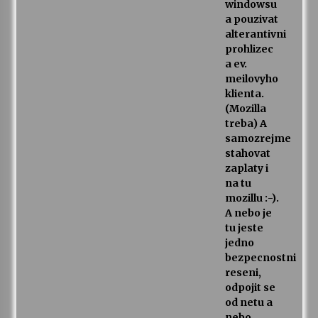
windowsu
a pouzivat
alterantivni
prohlizec
a ev.
meilovyho
klienta.
(Mozilla
treba) A
samozrejme
stahovat
zaplaty i
na tu
mozillu :-).
A nebo je
tu jeste
jedno
bezpecnostni
reseni,
odpojit se
od netu a
nebo