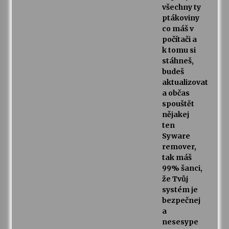
všechny ty
ptákoviny
co máš v
počítači a
k tomu si
stáhneš,
budeš
aktualizovat
a občas
spouštět
nějakej
ten
Syware
remover,
tak máš
99% šanci,
že Tvůj
systém je
bezpečnej
a
nesesype