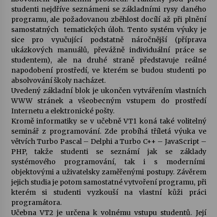
studenti nejdříve seznámeni se základními rysy daného
programu, ale požadovanou zběhlost docílí až při plnění
Varhanní recitál Michala Novenka v Klášteře
samostatných tematických úloh. Tento systém výuky je
Želiv
sice pro vyučující podstatně náročnější (příprava
3. 7. 2026
ukázkových manuálů, převážně individuální práce se
studentem), ale na druhé straně představuje reálné
Petr Adamec – Malovaný svět
napodobení prostředí, ve kterém se budou studenti po
30. 6. 2026
absolvování školy nacházet.
Uvedený základní blok je ukončen vytvářením vlastních
WWW stránek a všeobecným vstupem do prostředí
Internetu a elektronické pošty.
Kromě informatiky se v učebně VT1 koná také volitelný
seminář z programování. Zde probíhá tříletá výuka ve
větvích Turbo Pascal – Delphi a Turbo C++ – JavaScript –
PHP, takže studenti se seznámí jak se základy
systémového programování, tak i s moderními
objektovými a uživatelsky zaměřenými postupy. Závěrem
jejich studia je potom samostatné vytvoření programu, při
kterém si studenti vyzkouší na vlastní kůži práci
programátora.
Učebna VT2 je určena k volnému vstupu studentů. Její