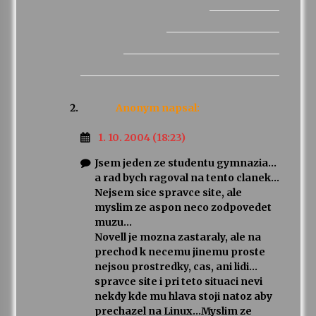
Anonym
napsal:
1. 10. 2004 (18:23)
Jsem jeden ze studentu gymnazia…
a rad bych ragoval na tento clanek…
Nejsem sice spravce site, ale
myslim ze aspon neco zodpovedet
muzu…
Novell je mozna zastaraly, ale na
prechod k necemu jinemu proste
nejsou prostredky, cas, ani lidi…
spravce site i pri teto situaci nevi
nekdy kde mu hlava stoji natoz aby
prechazel na Linux…Myslim ze