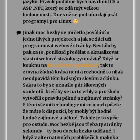
jazyků. Pravděpodobně bych navrhnul C# a
ASP .NET, který se zdá mýt velkou
budoucnost.. Dnes už se pod ním dají psát
programy i pro Linux.
Jinak moc hezky se mi četlo povídání o
jednotlivých projektech a jak se žáci učí
programovat webové stránky. Nestálo by
pak za to, poněkud předělat a aktualizovat
vlastní webové stránky gymnázia? Když se
kouknu na
http://www.gymhu.cz/
, tak to
zrovna žádná krása není a rozhodně to nijak
neodpovídá těm krásným slovům z článku.
Sakra to by se nenašlo pár šikovných
studentů, kteří by se na to vrhly a pro školu
vytvořili opravdu pěkné a zajímavé stránky?
S těmi všemi technologiemi co o nich píšete
že máte k dispozici, by mohly být hodně
hodně zajímavé a pěkné. Takhle je to spíše
pro ostudu. Moc hezké jsou třeba ty stránky
sekundy – ty jsou docela hezky udělané, i
když v alternativních prohlížečích malinko