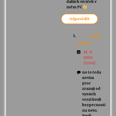
dalších věciček v
mém PC
Odpovědět
kapik
napsal:
10. 9.
2004
(12:43)
no to teda
nevim
proc
zrazuji od
vyssich
verzi kvuli
bezpecnosti
na netu.
Kvuli