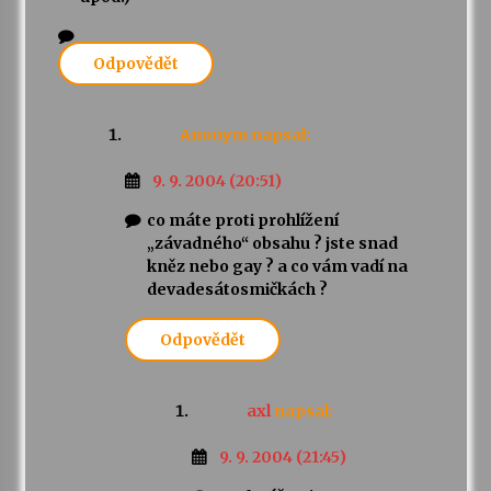
Odpovědět
Anonym
napsal:
9. 9. 2004 (20:51)
co máte proti prohlížení
„závadného“ obsahu ? jste snad
kněz nebo gay ? a co vám vadí na
devadesátosmičkách ?
Odpovědět
axl
napsal:
9. 9. 2004 (21:45)