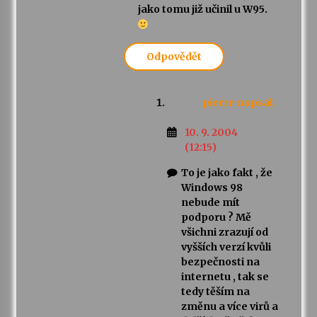
jako tomu již učinil u W95.
Odpovědět
pierre
napsal:
10. 9. 2004
(12:15)
To je jako fakt , že
Windows 98
nebude mít
podporu ? Mě
všichni zrazují od
vyšších verzí kvůli
bezpečnosti na
internetu , tak se
tedy těším na
změnu a více virů a