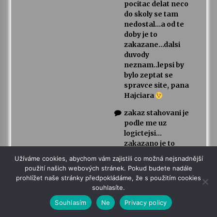
pocitac delat neco
do skoly se tam
nedostal…a od te
doby je to
zakazane…dalsi
duvody
neznam..lepsi by
bylo zeptat se
spravce site, pana
Hajciara
zakaz stahovani je
podle me uz
logictejsi…
zakazano je to
proto, protoze
Užíváme cookies, abychom vám zajistili co možná nejsnadnější
studenti stahovali
použití našich webových stránek. Pokud budete nadále
soubory ktere
prohlížet naše stránky předpokládáme, že s použitím cookies
obsahovaly viry,
souhlasíte.
ktere se velmi
Souhlasím
Ne
Privacy policy
spatne
odstranuji…dalsi