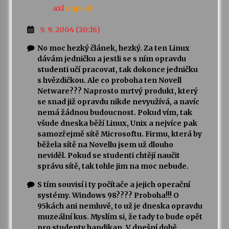
axl
napsal:
9. 9. 2004 (20:16)
No moc hezký článek, hezký. Za ten Linux
dávám jedničku a jestli se s ním opravdu
studenti učí pracovat, tak dokonce jedničku
s hvězdičkou. Ale co proboha ten Novell
Netware??? Naprosto mrtvý produkt, který
se snad již opravdu nikde nevyužívá, a navíc
nemá žádnou budoucnost. Pokud vím, tak
všude dneska běží Linux, Unix a nejvíce pak
samozřejmě sítě Microsoftu. Firmu, která by
běžela sítě na Novellu jsem už dlouho
neviděl. Pokud se studenti chtějí naučit
správu sítě, tak tohle jim na moc nebude.
S tím souvisí i ty počítače a jejich operační
systémy. Windows 98???? Proboha!!! O
95kách ani nemluvě, to už je dneska opravdu
muzeální kus. Myslím si, že tady to bude opět
pro studenty handikap. V dnešní době