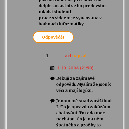
delphi…ucastni se ho predevsim
mladsi studenti…
prace s videem je vyucovana v
hodinach informatiky…
Odpovědět
axl
napsal:
1. 10. 2004 (21:50)
Děkuji za zajímavé
odpovědi. Myslím že jsou k
věci a mají logiku.
Jenom mě snad zaráží bod
2. To je opravdu zakázáno
chatování. To teda moc
nechápu. Co je na něm
špatného a proč by to