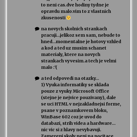
to neni cas.dve hodiny tydne je
opravdu malo.vim to z vlastnich
zkusenosti
na novych skolnich strankach
pracuji…jelikoz sem sam, nebude to
hned…momentalne je hotovy vzhled
a kod a ted uz musim schanet
materialy, ktere na novych
strankach vyvesim.a tech je velmi
malo :'(
a ted odpovedi na otazky…
1) Vyuka informatiky se sklada
pouze z vyuky Microsoft Office
(stejne je nejvice pouzivany), dale
se uci HTML v nejzakladnejsi forme,
psane v poznamkovem bloku,
WinBase 602 coz je uvod do
databazi, strih videa a hardware…
nic vic si z hlavy nevybavuji.
Zamereni skoly neni na pocitace