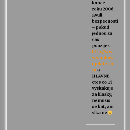
konce
roku 2006.
Kvuli
bezpecnosti
– pokud
jednou za
cas
pouzijes
http://ww
w.windows
update.co
m
a
HLAVNE
ctes co Ti
vyskakuje
za hlasky,
nemusis
se bat, ani
vlka ne