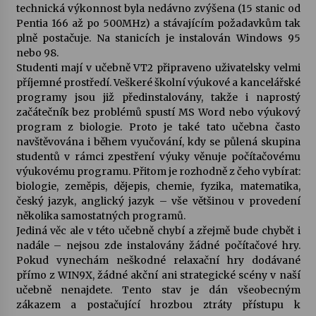
technická výkonnost byla nedávno zvýšena (15 stanic od
Pentia 166 až po 500MHz) a stávajícím požadavkům tak
plně postačuje. Na stanicích je instalován Windows 95
nebo 98.
Studenti mají v učebně VT2 připraveno uživatelsky velmi
příjemné prostředí. Veškeré školní výukové a kancelářské
programy jsou již předinstalovány, takže i naprostý
začátečník bez problémů spustí MS Word nebo výukový
program z biologie. Proto je také tato učebna často
navštěvována i během vyučování, kdy se půlená skupina
studentů v rámci zpestření výuky věnuje počítačovému
výukovému programu. Přitom je rozhodně z čeho vybírat:
biologie, zeměpis, dějepis, chemie, fyzika, matematika,
český jazyk, anglický jazyk – vše většinou v provedení
několika samostatných programů.
Jediná věc ale v této učebně chybí a zřejmě bude chybět i
nadále – nejsou zde instalovány žádné počítačové hry.
Pokud vynechám neškodné relaxační hry dodávané
přímo z WIN9X, žádné akční ani strategické scény v naší
učebně nenajdete. Tento stav je dán všeobecným
zákazem a postačující hrozbou ztráty přístupu k