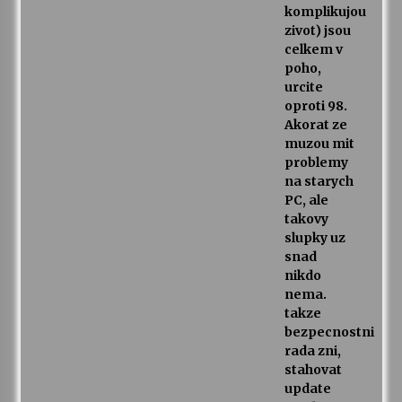
komplikujou
zivot) jsou
celkem v
poho,
urcite
oproti 98.
Akorat ze
muzou mit
problemy
na starych
PC, ale
takovy
slupky uz
snad
nikdo
nema.
takze
bezpecnostni
rada zni,
stahovat
update