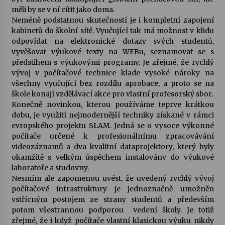
měli by se v ní cítit jako doma.
Neméně podstatnou skutečností je i kompletní zapojení
kabinetů do školní sítě. Vyučující tak má možnost v klidu
odpovídat na elektronické dotazy svých studentů,
vyvěšovat výukové texty na WEBu, seznamovat se s
předstihem s výukovými programy. Je zřejmé, že rychlý
vývoj v počítačové technice klade vysoké nároky na
všechny vyučující bez rozdílu aprobace, a proto se na
škole konají vzdělávací akce pro vlastní profesorský sbor.
Konečně novinkou, kterou používáme teprve krátkou
dobu, je využití nejmodernější techniky získané v rámci
evropského projektu SLAM. Jedná se o vysoce výkonné
počítače určené k profesionálnímu zpracovávání
videozáznamů a dva kvalitní dataprojektory, který byly
okamžitě s velkým úspěchem instalovány do výukové
laboratoře a studovny.
Nesmím ale zapomenou uvést, že uvedený rychlý vývoj
počítačové infrastruktury je jednoznačně umožněn
vstřícným postojem ze strany studentů a především
potom všestrannou podporou vedení školy. Je totiž
zřejmé, že i když počítače vlastní klasickou výuku nikdy