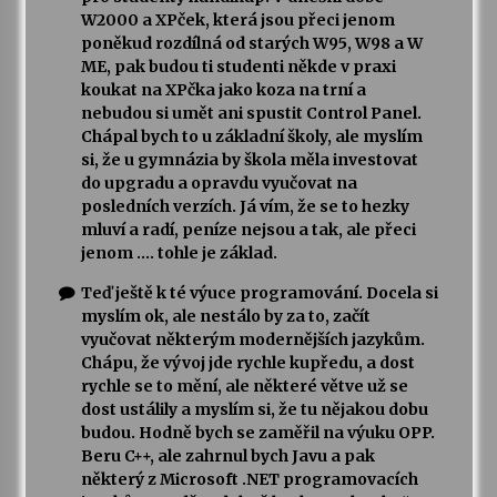
W2000 a XPček, která jsou přeci jenom
poněkud rozdílná od starých W95, W98 a W
ME, pak budou ti studenti někde v praxi
koukat na XPčka jako koza na trní a
nebudou si umět ani spustit Control Panel.
Chápal bych to u základní školy, ale myslím
si, že u gymnázia by škola měla investovat
do upgradu a opravdu vyučovat na
posledních verzích. Já vím, že se to hezky
mluví a radí, peníze nejsou a tak, ale přeci
jenom …. tohle je základ.
Teď ještě k té výuce programování. Docela si
myslím ok, ale nestálo by za to, začít
vyučovat některým modernějších jazykům.
Chápu, že vývoj jde rychle kupředu, a dost
rychle se to mění, ale některé větve už se
dost ustálily a myslím si, že tu nějakou dobu
budou. Hodně bych se zaměřil na výuku OPP.
Beru C++, ale zahrnul bych Javu a pak
některý z Microsoft .NET programovacích