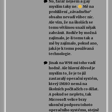
No, farář nejsem a gay
myslím taky ne.
Mě na
prohlížení „závadného“
obsahu nevadí vůbec nic.
Ale vím, že na školách se
tomu většinou snaží nějak
zabránit. Rodiče by možná
zajímalo, je-li tomu tak a
mě by zajímalo, pokud ano,
jaká je k tomu používaná
technologie.
Jinak na W98 mi toho vadí
hodně. Ale hlavní důvod je
myslím to, že je to již
zastaralý operační systém,
který IMHO nemá na
školních počítačích co dělat.
A pokud se nepletu, tak
Microsoft velice brzy
ukonční podporu tohoto
operačního systému, stejně