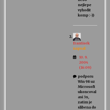
nejlepe
vyhodit
komp :-))
frantisek
napsal:
10. 9.
2004
(16:09)
podporu
Win 98 uz
Microsoft
ukoncoval
asi 3x,
zatim je
slibena do