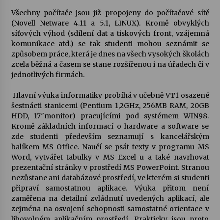
Všechny počítače jsou již propojeny do počítačové sítě
Votavžatský ploty
(Novell Netware 4.11 a 5.1, LINUX). Kromě obvyklých
23. 7. 2026
síťových výhod (sdílení dat a tiskových front, vzájemná
komunikace atd.) se tak studenti mohou seznámit se
způsobem práce, která je dnes na všech vysokých školách
zcela běžná a časem se stane rozšířenou i na úřadech či v
Letní koncerty ve Stromovce: Rufus Miller
jednotlivých firmách.
22. 7. 2026
Hlavní výuka informatiky probíhá v učebně VT1 osazené
šestnácti stanicemi (Pentium 1,2GHz, 256MB RAM, 20GB
Vysočinka
HDD, 17″monitor) pracujícími pod systémem WIN98.
17. 7. 2026
Kromě základních informací o hardware a software se
zde studenti především seznamují s kancelářským
balíkem MS Office. Naučí se psát texty v programu MS
Ozvěny prázdnin
Word, vytvářet tabulky v MS Excel u a také navrhovat
14. 7. 2026
prezentační stránky v prostředí MS PowerPoint. Stranou
nezůstane ani databázové prostředí, ve kterém si studenti
připraví samostatnou aplikace. Výuka přitom není
zaměřena na detailní zvládnutí uvedených aplikací, ale
Za kulturou kousek za Humpolec. V Želivě ožije
odkaz Josefa Čapka
zejména na osvojení schopnosti samostatné orientace v
13. 7. 2026
libovolném aplikačním prostředí. Prakticky jsou proto