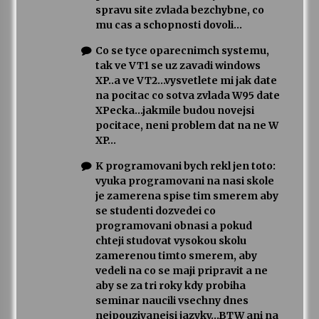
spravu site zvlada bezchybne, co
mu cas a schopnosti dovoli…
Co se tyce oparecnimch systemu,
tak ve VT1 se uz zavadi windows
XP..a ve VT2…vysvetlete mi jak date
na pocitac co sotva zvlada W95 date
XPecka…jakmile budou novejsi
pocitace, neni problem dat na ne W
XP…
K programovani bych rekl jen toto:
vyuka programovani na nasi skole
je zamerena spise tim smerem aby
se studenti dozvedei co
programovani obnasi a pokud
chteji studovat vysokou skolu
zamerenou timto smerem, aby
vedeli na co se maji pripravit a ne
aby se za tri roky kdy probiha
seminar naucili vsechny dnes
nejpouzivanejsi jazyky…BTW ani na