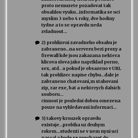
proto nemuzete pozadovat tak
obsahlou vyuku…informatika se uci
myslim 3 nebo 4 roky, dve hodiny
tydne a to se opravdu neda
zvladnout…
2) prohlizeni zavadneho obsahu je
zabraneno…na serveru bezi proxy a
firewall kde jsou zakazana nektera
klicova slova jako napriklad porno,
sex, atd.. a pokud je obsazeno v URL
tak prohlizec napise chybu…dale je
zabraneno chatovani,m stahovani
zip, rar exe, bat a nekterych dalsich
souboru…
cinnost je posledni dobou omezena
pouze na vyhledavani informaci…
3) takovy krouzek opravdu
existuje…probiha uz druhym
rokem…studenti se v nem nyni uci
pascal a bude se prechazet do