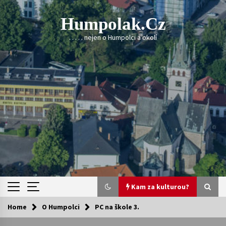
Skip
to
Humpolak.cz
content
. . . . . nejen o Humpolci a okolí
Kam za kulturou?
Home
O Humpolci
PC na škole 3.
Kam za kulturou?