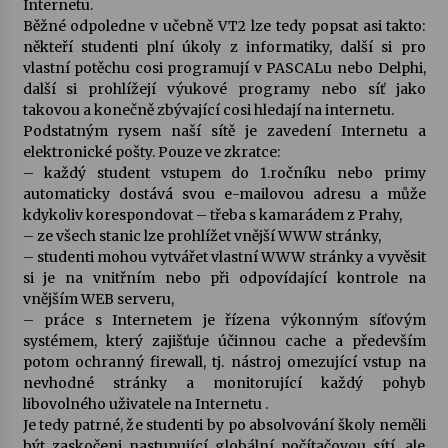
Internetu.
Běžné odpoledne v učebně VT2 lze tedy popsat asi takto:
někteří studenti plní úkoly z informatiky, další si pro
vlastní potěchu cosi programují v PASCALu nebo Delphi,
další si prohlížejí výukové programy nebo síť jako
takovou a konečně zbývající cosi hledají na internetu.
Podstatným rysem naší sítě je zavedení Internetu a
elektronické pošty. Pouze ve zkratce:
– každý student vstupem do 1.ročníku nebo primy
automaticky dostává svou e-mailovou adresu a může
kdykoliv korespondovat – třeba s kamarádem z Prahy,
– ze všech stanic lze prohlížet vnější WWW stránky,
– studenti mohou vytvářet vlastní WWW stránky a vyvěsit
si je na vnitřním nebo při odpovídající kontrole na
vnějším WEB serveru,
– práce s Internetem je řízena výkonným síťovým
systémem, který zajišťuje účinnou cache a především
potom ochranný firewall, tj. nástroj omezující vstup na
nevhodné stránky a monitorující každý pohyb
libovolného uživatele na Internetu .
Je tedy patrné, že studenti by po absolvování školy neměli
být zaskočeni nastupující globální počítačovou sítí, ale