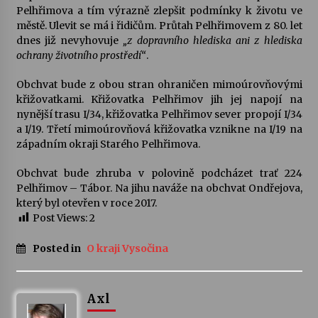
Pelhřimova a tím výrazně zlepšit podmínky k životu ve
městě. Ulevit se má i řidičům. Průtah Pelhřimovem z 80. let
Varhanní recitál Michala Novenka v Klášteře
dnes již nevyhovuje
„z dopravního hlediska ani z hlediska
Želiv
ochrany životního prostředí“
.
3. 7. 2026
Obchvat bude z obou stran ohraničen mimoúrovňovými
křižovatkami. Křižovatka Pelhřimov jih jej napojí na
Petr Adamec – Malovaný svět
nynější trasu I/34, křižovatka Pelhřimov sever propojí I/34
30. 6. 2026
a I/19. Třetí mimoúrovňová křižovatka vznikne na I/19 na
západním okraji Starého Pelhřimova.
Obchvat bude zhruba v polovině podcházet trať 224
Pelhřimov – Tábor. Na jihu naváže na obchvat Ondřejova,
který byl otevřen v roce 2017.
Post Views:
2
Posted in
O kraji Vysočina
Axl