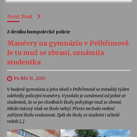
Next Post
Z deníku humpolecké policie
Manévry na gymnáziu v Pelhřimově.
Je tu muž se zbraní, oznámila
studentka
Po Bře 31 , 2025
V budově gymnázia a jeho okolí v Pelhřimově se minuláý týden
odehrály policejní manévry. Vyvolalo je oznámení od jedné ze
studentek, že se po chodbách školy pohybuje muž se zbraní.
Nikdo takový však ve škole nebyl. Přesto nechalo vedení
zařízení školu evakuovat. Zpět do školy se studenti i učitelé
vrátili […]