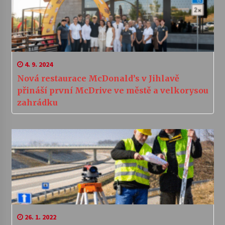
4. 9. 2024
Nová restaurace McDonald’s v Jihlavě
přináší první McDrive ve městě a velkorysou
zahrádku
26. 1. 2022