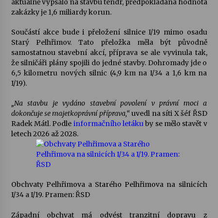
aktuálně vypsalo na stavbu tendr, předpokládaná hodnota
zakázky je 1,6 miliardy korun.
Votavžatský ploty
23. 7. 2026
Součástí akce bude i přeložení silnice I/19 mimo osadu
Starý Pelhřimov. Tato přeložka měla být původně
samostatnou stavební akcí, příprava se ale vyvinula tak,
že silničáři plány spojili do jedné stavby. Dohromady jde o
Letní koncerty ve Stromovce: Rufus Miller
6,5 kilometru nových silnic (4,9 km na I/34 a 1,6 km na
22. 7. 2026
I/19).
„Na stavbu je vydáno stavební povolení v právní moci a
Vysočinka
dokončuje se majetkoprávní příprava,“
uvedl na síti X šéf ŘSD
17. 7. 2026
Radek Mátl. Podle
informačního letáku
by se mělo stavět v
letech 2026 až 2028.
Ozvěny prázdnin
14. 7. 2026
Obchvaty Pelhřimova a Starého Pelhřimova na silnicích
I/34 a I/19. Pramen: ŘSD
Za kulturou kousek za Humpolec. V Želivě ožije
odkaz Josefa Čapka
Západní obchvat má odvést tranzitní dopravu z
13. 7. 2026