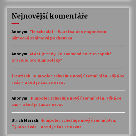
Nejnovější komentáře
Anonym
:
Fleischsalat – Wurstsalat s majonézou:
německá salámová pochoutka
Anonym
:
AI Act je tady. Co znamená nové evropské
pravidlo pro Humpoláky?
frantisek
:
Humpolec schvaluje nový územní plán. Týká se
i vás – a teď je čas se ozvat
Anonym
:
Humpolec schvaluje nový územní plán. Týká se i
vás – a teď je čas se ozvat
Ulrich Marsch
:
Humpolec schvaluje nový územní plán.
Týká se i vás – a teď je čas se ozvat