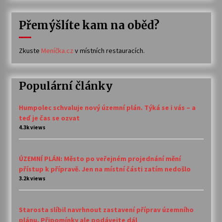
Přemýšlíte kam na oběd?
Zkuste
Meníčka.cz
v místních restauracích.
Populární články
Humpolec schvaluje nový územní plán. Týká se i vás – a
teď je čas se ozvat
4.3k views
ÚZEMNÍ PLÁN: Město po veřejném projednání mění
přístup k přípravě. Jen na místní části zatím nedošlo
3.2k views
Starosta slíbil navrhnout zastavení příprav územního
plánu. Připomínky ale podávejte dál