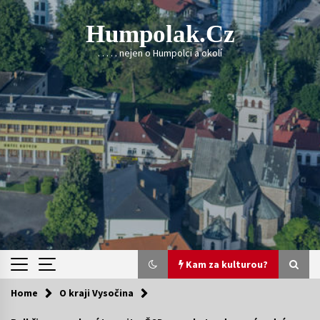
Skip
to
Humpolak.cz
content
. . . . . nejen o Humpolci a okolí
Kam za kulturou?
Home
O kraji Vysočina
Kam za kulturou?