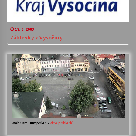
17. 6. 2003
Záblesky z Vysočiny
WebCam Humpolec -
více pohledů