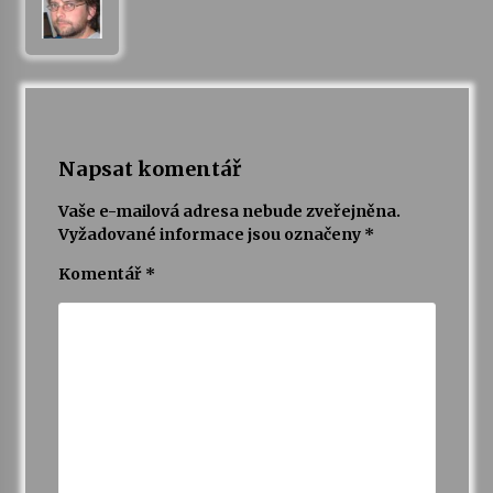
Napsat komentář
Vaše e-mailová adresa nebude zveřejněna.
Vyžadované informace jsou označeny
*
Komentář
*