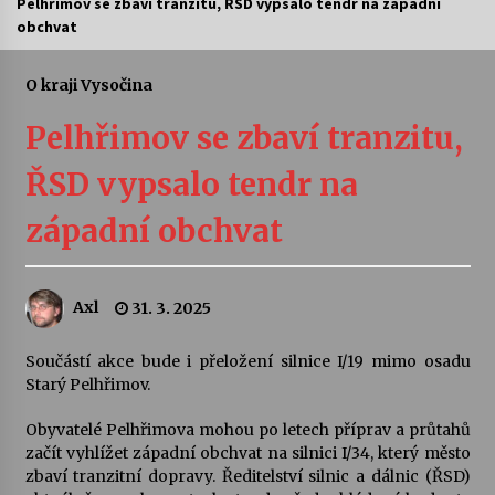
Pelhřimov se zbaví tranzitu, ŘSD vypsalo tendr na západní
obchvat
Letní koncerty ve Stromovce: Ars Camerata a
Sukuba Ensemble
4. 8. 2026
O kraji Vysočina
Pelhřimov se zbaví tranzitu,
Vernisáž výstavy Josefíny Duškové: Stávám se
kapkou
ŘSD vypsalo tendr na
30. 7. 2026
západní obchvat
Veselí muzikanti
30. 7. 2026
Axl
31. 3. 2025
Pozvánka na integrační festival Quijotova
šedesátka: 28. 7.–1. 8. 2026
Součástí akce bude i přeložení silnice I/19 mimo osadu
28. 7. 2026
Starý Pelhřimov.
Obyvatelé Pelhřimova mohou po letech příprav a průtahů
Letní koncerty ve Stromovce: Kolchoz a
začít vyhlížet západní obchvat na silnici I/34, který město
Jenakaši
zbaví tranzitní dopravy. Ředitelství silnic a dálnic (ŘSD)
28. 7. 2026