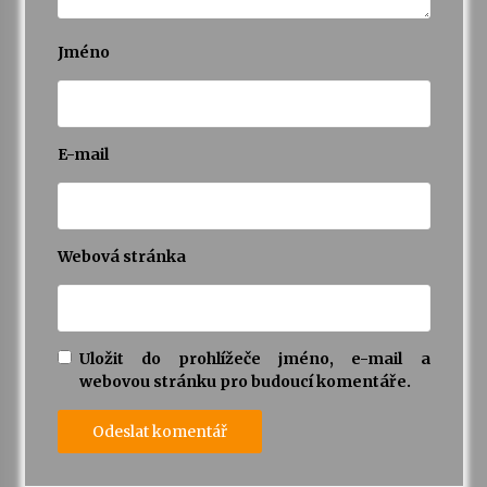
Jméno
E-mail
Webová stránka
Uložit do prohlížeče jméno, e-mail a
webovou stránku pro budoucí komentáře.