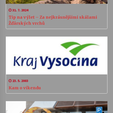
31. 7. 2024
Tip na výlet – Za nejkrásnějšími skálami
Žďárských vrchů
23. 5. 2003
Kam o víkendu