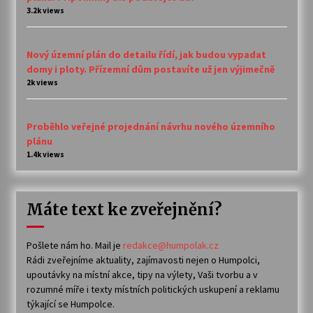
3.2k views
Nový územní plán do detailu řídí, jak budou vypadat
domy i ploty. Přízemní dům postavíte už jen výjimečně
2k views
Proběhlo veřejné projednání návrhu nového územního
plánu
1.4k views
Máte text ke zveřejnění?
Pošlete nám ho. Mail je
redakce@humpolak.cz
Rádi zveřejníme aktuality, zajímavosti nejen o Humpolci,
upoutávky na místní akce, tipy na výlety, Vaši tvorbu a v
rozumné míře i texty místních politických uskupení a reklamu
týkající se Humpolce.