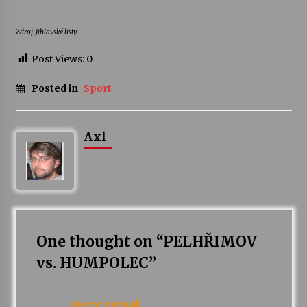
Zdroj: Jihlavské listy
Post Views:
0
Posted in
Sport
Axl
One thought on “
PELHŘIMOV
vs.­ HUMPOLEC
”
pierre
napsal: