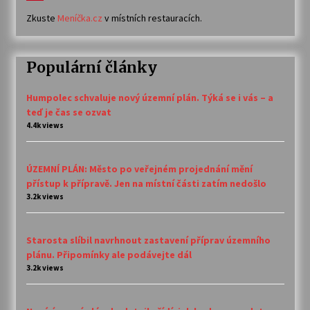
Zkuste
Meníčka.cz
v místních restauracích.
Populární články
Humpolec schvaluje nový územní plán. Týká se i vás – a
teď je čas se ozvat
4.4k views
ÚZEMNÍ PLÁN: Město po veřejném projednání mění
přístup k přípravě. Jen na místní části zatím nedošlo
3.2k views
Starosta slíbil navrhnout zastavení příprav územního
plánu. Připomínky ale podávejte dál
3.2k views