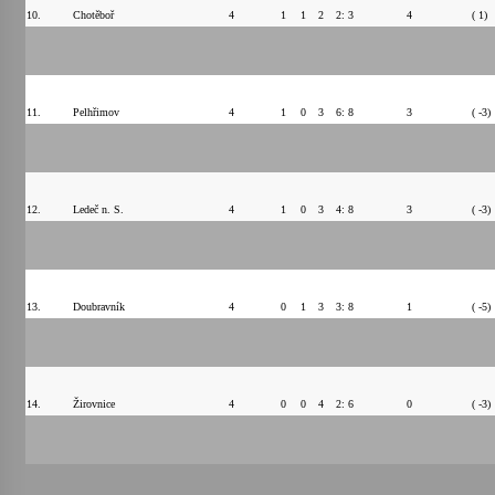
10.
Chotěboř
4
1
1
2
2: 3
4
( 1)
11.
Pelhřimov
4
1
0
3
6: 8
3
( -3)
12.
Ledeč n. S.
4
1
0
3
4: 8
3
( -3)
13.
Doubravník
4
0
1
3
3: 8
1
( -5)
14.
Žirovnice
4
0
0
4
2: 6
0
( -3)