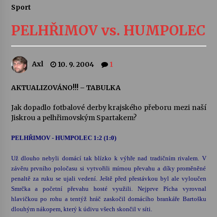
Sport
Letní koncerty ve Stromovce: Ars Camerata a
Sukuba Ensemble
PELHŘIMOV vs.­ HUMPOLEC
4. 8. 2026
Vernisáž výstavy Josefíny Duškové: Stávám se
Axl
10. 9. 2004
1
kapkou
30. 7. 2026
AKTUALIZOVÁNO!!! – TABULKA
Veselí muzikanti
Jak dopadlo fotbalové derby krajského přeboru mezi naší
30. 7. 2026
Jiskrou a pelhřimovským Spartakem?
PELHŘIMOV -­ HUMPOLEC 1:2 (1:0)
Pozvánka na integrační festival Quijotova
šedesátka: 28. 7.–1. 8. 2026
Už dlouho nebyli domácí tak blízko k výhře nad tradičním rivalem. V
28. 7. 2026
závěru prvního poločasu si vytvořili mírnou převahu a díky proměněné
penaltě za ruku se ujali vedení. Ještě před přestávkou byl ale vyloučen
Smrčka a početní převahu hosté využili. Nejprve Pícha vyrovnal
Letní koncerty ve Stromovce: Kolchoz a
hlavičkou po rohu a tentýž hráč zaskočil domácího brankáře Bartošku
Jenakaši
dlouhým nákopem, který k údivu všech skončil v síti.
28. 7. 2026