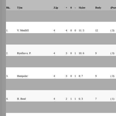
Rk.
Tým
Záp
+
0
–
Skóre
Body
(Pra
1.
V. Meziřičí
4
4
0
0
11: 5
12
( 3)
2.
Bystřice n. P.
4
3
0
1
10: 6
9
( 3)
3.
Humpolec
4
3
0
1
8: 7
9
( 3)
4.
H. Brod
4
2
1
1
6: 3
7
( 1)