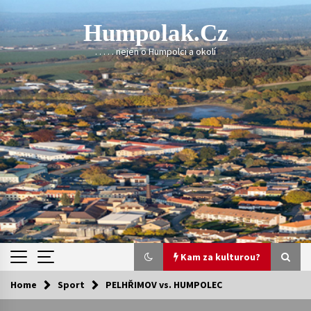
Skip
to
Humpolak.cz
content
. . . . . nejen o Humpolci a okolí
Kam za kulturou?
Home
Sport
PELHŘIMOV vs.­ HUMPOLEC
Kam za kulturou?