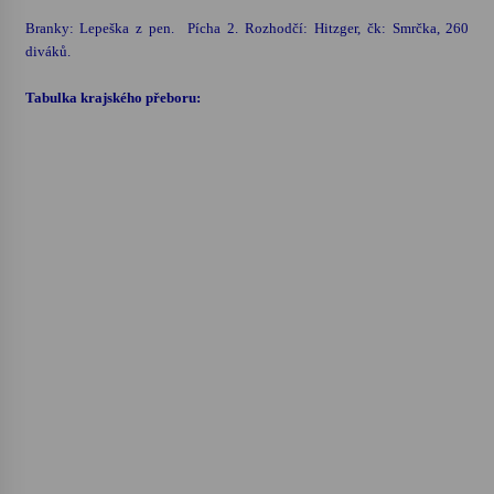
Branky: Lepeška z pen. ­ Pícha 2. Rozhodčí: Hitzger, čk: Smrčka, 260
Votavžatský ploty
diváků.
23. 7. 2026
Tabulka krajského přeboru:
Letní koncerty ve Stromovce: Rufus Miller
22. 7. 2026
Vysočinka
17. 7. 2026
Ozvěny prázdnin
14. 7. 2026
Za kulturou kousek za Humpolec. V Želivě ožije
odkaz Josefa Čapka
13. 7. 2026