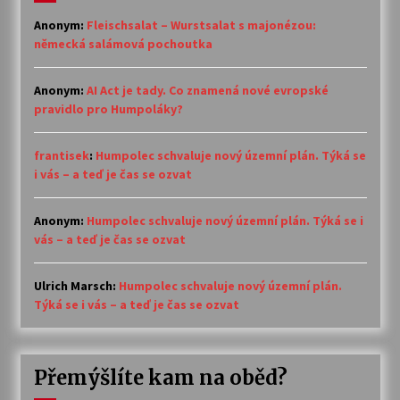
Anonym
:
Fleischsalat – Wurstsalat s majonézou:
německá salámová pochoutka
Anonym
:
AI Act je tady. Co znamená nové evropské
pravidlo pro Humpoláky?
frantisek
:
Humpolec schvaluje nový územní plán. Týká se
i vás – a teď je čas se ozvat
Anonym
:
Humpolec schvaluje nový územní plán. Týká se i
vás – a teď je čas se ozvat
Ulrich Marsch
:
Humpolec schvaluje nový územní plán.
Týká se i vás – a teď je čas se ozvat
Přemýšlíte kam na oběd?