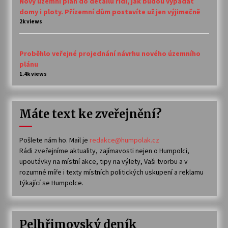
Nový územní plán do detailu řídí, jak budou vypadat
domy i ploty. Přízemní dům postavíte už jen výjimečně
2k views
Proběhlo veřejné projednání návrhu nového územního
plánu
1.4k views
Máte text ke zveřejnění?
Pošlete nám ho. Mail je
redakce@humpolak.cz
Rádi zveřejníme aktuality, zajímavosti nejen o Humpolci,
upoutávky na místní akce, tipy na výlety, Vaši tvorbu a v
rozumné míře i texty místních politických uskupení a reklamu
týkající se Humpolce.
Pelhřimovský deník