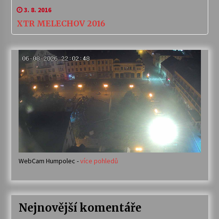
3. 8. 2016
XTR MELECHOV 2016
WebCam Humpolec -
více pohledů
Nejnovější komentáře