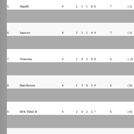
5.
Náměšť
4
2
1
1
8: 6
7
( 1)
6.
Janovice
4
2
1
1
4: 4
7
( 1)
7.
Vrchovina
4
2
0
2
9: 8
6
( -3)
8.
Hartvíkovice
4
1
3
0
5: 4
6
( 0)
9.
HFK Třebíč B
4
2
0
2
5: 7
6
( 0)