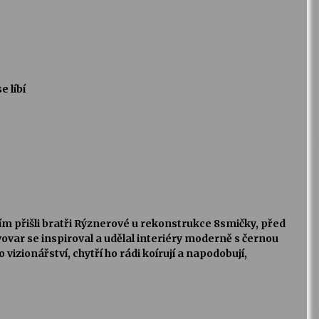
 líbí
 čím přišli bratři Rýznerové u rekonstrukce 8smičky, před
pivovar se inspiroval a udělal interiéry moderně s černou
 vizionářství, chytří ho rádi koírují a napodobují,