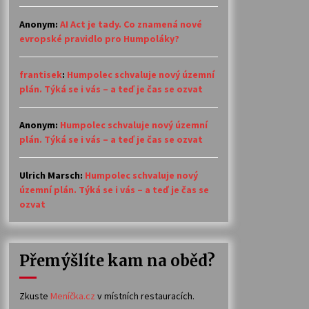
Anonym
:
AI Act je tady. Co znamená nové
evropské pravidlo pro Humpoláky?
frantisek
:
Humpolec schvaluje nový územní
plán. Týká se i vás – a teď je čas se ozvat
Anonym
:
Humpolec schvaluje nový územní
plán. Týká se i vás – a teď je čas se ozvat
Ulrich Marsch
:
Humpolec schvaluje nový
územní plán. Týká se i vás – a teď je čas se
ozvat
Přemýšlíte kam na oběd?
Zkuste
Meníčka.cz
v místních restauracích.