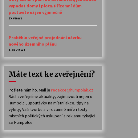
vypadat domy i ploty. Přízemní dům
postavíte už jen výjimečně
2k views
Proběhlo veřejné projednání návrhu
nového územního plánu
1.4k views
Máte text ke zveřejnění?
Pošlete nám ho. Mail je
redakce@humpolak.cz
Rádi zveřejníme aktuality, zajímavosti nejen o
Humpolci, upoutávky na místní akce, tipy na
výlety, Vaši tvorbu a v rozumné míře i texty
místních politických uskupení a reklamu týkající
se Humpolce.