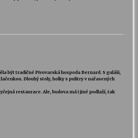
ěla být tradičné Pivovarská hospoda Bernard. S guláši,
 tlačenkou. Dlouhý stoly, holky s pulitry v nařasených
yčejná restaurace. Ale, budova má i jiné podlaží, tak