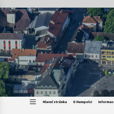
Skip
to
content
Hlavní stránka
O Humpolci
Informac