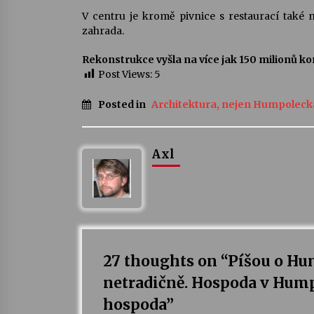
V centru je kromě pivnice s restaurací také
zahrada.
Rekonstrukce vyšla na více jak 150 milionů k
Post Views:
5
Posted in
Architektura, nejen Humpoleck
Axl
27 thoughts on “
Píšou o Hu
netradičně. Hospoda v Hump
hospoda
”