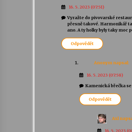
16. 5. 2023 (07:51)
Vyražte do pivovarské restaur
přesně takové. Harmonikář tam
ano. A ty holky byly taky moc 
Odpovědět
Anonym
napsal:
16. 5. 2023 (07:58)
Kamenická břečka se ne
Odpovědět
Axl
napsa
16. 5. 2023 (0