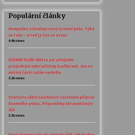
Populární články
Humpolec schvaluje nový územní plán. Týká
se i vás – a teď je čas se ozvat
4.4k views
ÚZEMNÍ PLÁN: Město po veřejném
projednání mění přístup k přípravě. Jen na
místní části zatím nedošlo
3.2k views
Starosta slíbil navrhnout zastavení příprav
územního plánu. Připomínky ale podávejte
dál
3.2k views
Nový územní plán do detailu řídí, jak budou