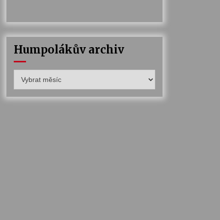
Humpolákův archiv
Humpolákův
archiv