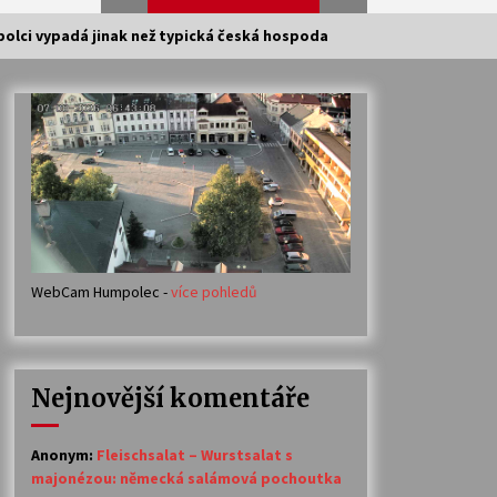
polci vypadá jinak než typická česká hospoda
Veselí muzikanti
30. 7. 2026
Votavžatský ploty
23. 7. 2026
WebCam Humpolec -
více pohledů
Ozvěny prázdnin
14. 7. 2026
Nejnovější komentáře
Petr Adamec – Malovaný svět
30. 6. 2026
Anonym
:
Fleischsalat – Wurstsalat s
majonézou: německá salámová pochoutka