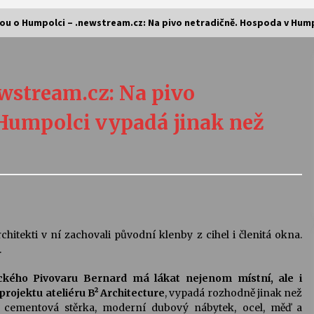
šou o Humpolci – .newstream.cz: Na pivo netradičně. Hospoda v Hum
Vernisáž výstavy Josefíny Duškové:
Stávám se kapkou
wstream.cz: Na pivo
30. 7. 2026
Humpolci vypadá jinak než
Letní koncerty ve Stromovce:
Kolchoz a Jenakaši
28. 7. 2026
s
Vysočinka
17. 7. 2026
rchitekti v ní zachovali původní klenby z cihel i členitá okna.
.
V
Varhanní recitál Michala Novenka v
kého Pivovaru Bernard má lákat nejenom místní, ale i
Klášteře Želiv
projektu ateliéru B² Architecture
, vypadá rozhodně jinak než
3. 7. 2026
á cementová stěrka, moderní dubový nábytek, ocel, měď a