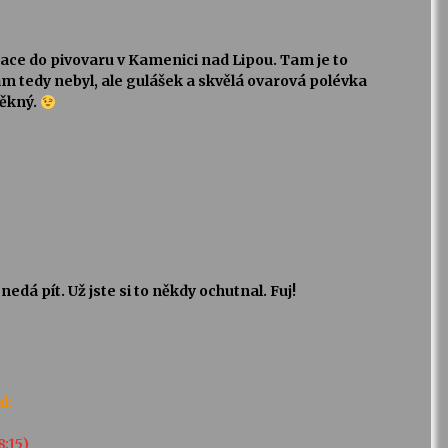
ace do pivovaru v Kamenici nad Lipou. Tam je to
 tedy nebyl, ale gulášek a skvělá ovarová polévka
pěkný.
dá pít. Už jste si to někdy ochutnal. Fuj!
l:
8:15)