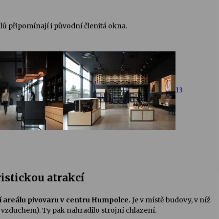
ů připomínají i původní členitá okna.
13
ristickou atrakcí
í areálu pivovaru v centru Humpolce.
Je v místě budovy, v níž
lo vzduchem). Ty pak nahradilo strojní chlazení.