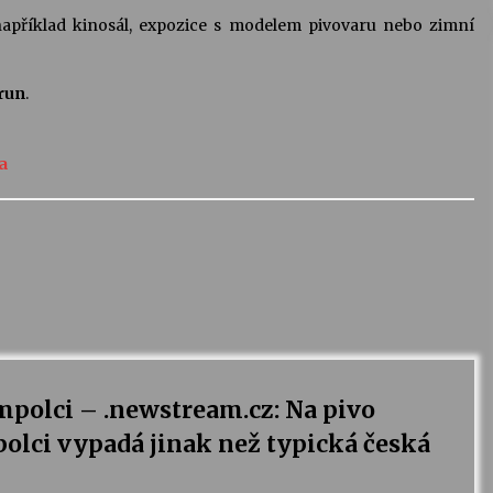
 například kinosál, expozice s modelem pivovaru nebo zimní
orun
.
a
mpolci – .newstream.cz: Na pivo
olci vypadá jinak než typická česká