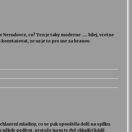
 Nerudovce, co? Ten je taky moderne ….. bilej, vcetne
konstatovat, ze uz je to pro me za hranou
k chlazení mladiny, co se pak spouštěla dolů na spilku.
 někdy podívat, protože jsem ty dvě chladící kádě