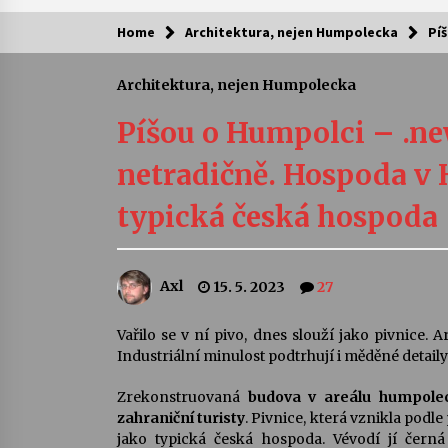
Home
Architektura, nejen Humpolecka
Pí
Kam za kulturou?
Architektura, nejen Humpolecka
Letní koncerty ve Stromovce: Ars
Camerata a Sukuba Ensemble
Píšou o Humpolci – .ne
4. 8. 2026
netradičně. Hospoda v 
Pozvánka na integrační festival
typická česká hospoda
Quijotova šedesátka: 28. 7.–1. 8.
2026
28. 7. 2026
Axl
15. 5. 2023
27
Letní koncerty ve Stromovce: Rufu
Miller
22. 7. 2026
Vařilo se v ní pivo, dnes slouží jako pivnice. A
Industriální minulost podtrhují i měděné detaily
Za kulturou kousek za Humpolec. 
Zrekonstruovaná
budova v areálu humpolec
Želivě ožije odkaz Josefa Čapka
zahraniční turisty
. Pivnice, která vznikla podle
13. 7. 2026
jako typická česká hospoda. Vévodí jí čern