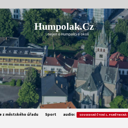
Humpolak.cz
. . . . . nejen o Humpolci a okolí
e z městského úřadu
Sport
audio:
SOUSEDSKÉ ČTENÍ-L. PAMĚTNICKÁ: 