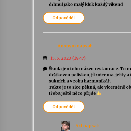
drhnul jako malý kluk každý víkend
Odpovědět
Anonym
napsal:
15. 5. 2023 (18:47)
Škoda jen toho názvu restaurace. To m
dršťkovou polívkou, jítrnicema, jelity a
sukních a v rohu harmonikář.
Takto je to sice pěkná, ale víceméně ob
třeba ještě něco přijde
Odpovědět
Axl
napsal: