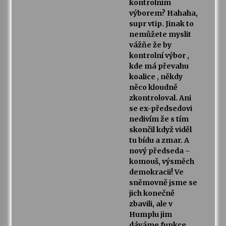
kontrolním
výborem? Hahaha,
supr vtip. Jinak to
nemůžete myslit
vážňe že by
kontrolní výbor ,
kde má převahu
koalice , někdy
něco kloudně
zkontroloval. Ani
se ex-předsedovi
nedivím že s tím
skončil když viděl
tu bídu a zmar. A
nový předseda –
komouš, výsměch
demokracii! Ve
sněmovně jsme se
jich konečně
zbavili, ale v
Humplu jim
dáváme funkce.