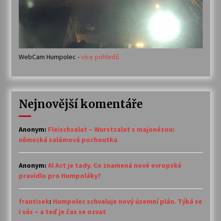
WebCam Humpolec -
více pohledů
Nejnovější komentáře
Anonym
:
Fleischsalat – Wurstsalat s majonézou:
německá salámová pochoutka
Anonym
:
AI Act je tady. Co znamená nové evropské
pravidlo pro Humpoláky?
frantisek
:
Humpolec schvaluje nový územní plán. Týká se
i vás – a teď je čas se ozvat