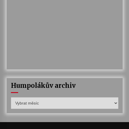
Humpolákův archiv
Humpolákův
archiv