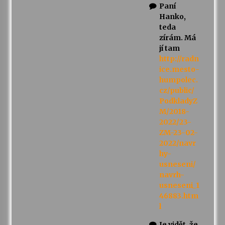
Paní
Hanko,
teda
zírám. Má
jí tam
http://radn
ice.mesto-
humpolec.
cz/public/
PodkladyZ
M/2018-
2022/23-
ZM-23-02-
2022/navr
hy-
usneseni/
navrh-
usneseni_1
46883.htm
l
Je vidět, že