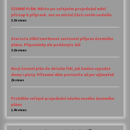
ÚZEMNÍ PLÁN: Město po veřejném projednání mění
přístup k přípravě. Jen na místní části zatím nedošlo
3.2k views
Starosta slíbil navrhnout zastavení příprav územního
plánu. Připomínky ale podávejte dál
3.2k views
Nový územní plán do detailu řídí, jak budou vypadat
domy i ploty. Přízemní dům postavíte už jen výjimečně
2k views
Proběhlo veřejné projednání návrhu nového územního
plánu
1.4k views