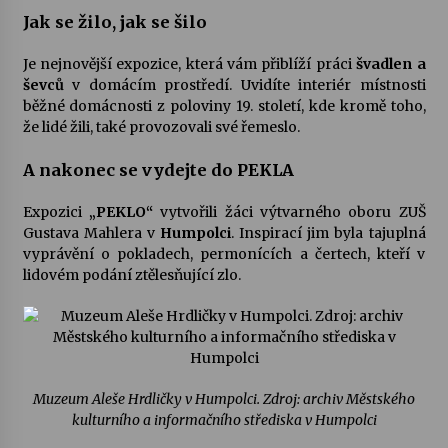
Jak se žilo, jak se šilo
Je nejnovější expozice, která vám přiblíží práci
švadlen a
ševců
v domácím prostředí. Uvidíte interiér místnosti
běžné domácnosti z poloviny 19. století, kde kromě toho,
že lidé žili, také provozovali své řemeslo.
A nakonec se vydejte do PEKLA
Expozici
„PEKLO“
vytvořili žáci výtvarného oboru ZUŠ
Gustava Mahlera v
Humpolci
. Inspirací jim byla tajuplná
vyprávění o pokladech, permonících a čertech, kteří v
lidovém podání ztělesňující zlo.
Muzeum Aleše Hrdličky v Humpolci. Zdroj: archiv Městského
kulturního a informačního střediska v Humpolci