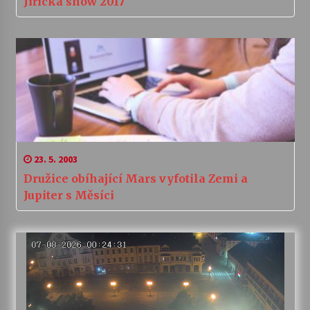
Jiřická show 2017
23. 5. 2003
Družice obíhající Mars vyfotila Zemi a
Jupiter s Měsíci