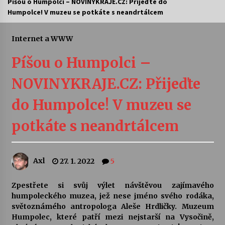
Píšou o Humpolci – NOVINYKRAJE.CZ: Přijeďte do
Humpolce! V muzeu se potkáte s neandrtálcem
Letní koncerty ve Stromovce: Ars Camerata a
Sukuba Ensemble
4. 8. 2026
Internet a WWW
Píšou o Humpolci –
Vernisáž výstavy Josefíny Duškové: Stávám se
kapkou
NOVINYKRAJE.CZ: Přijeďte
30. 7. 2026
do Humpolce! V muzeu se
Veselí muzikanti
30. 7. 2026
potkáte s neandrtálcem
Pozvánka na integrační festival Quijotova
Axl
27. 1. 2022
5
šedesátka: 28. 7.–1. 8. 2026
28. 7. 2026
Zpestřete si svůj výlet návštěvou zajímavého
humpoleckého muzea, jež nese jméno svého rodáka,
Letní koncerty ve Stromovce: Kolchoz a
světoznámého antropologa Aleše Hrdličky. Muzeum
Jenakaši
Humpolec, které patří mezi nejstarší na Vysočině,
28. 7. 2026