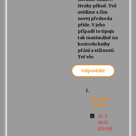
Hezky pěkně. Tož
uvidíme s čím
novej předseda
příde. V jeho
případě to tipuju
tak maximálně na
kontrolu knihy
přání a stížností.
Toť vše.
Odpovědět
Anonym
napsal:
22. 2.
2022
(12:50)