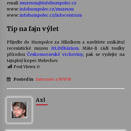
email:
muzeum@infohumpolec.cz
www:
infohumpolec.cz/muzeum
www:
infohumpolec.cz/infocentrum
Tip na fajn výlet
Přijeďte do Humpolce za Hliníkem a navštivte unikátní
recesistické muzeu
HLINÍKárium
. Máte-li rádi toulky
přírodou
Českomoravské vrchoviny
, pak se vydejte na
tajuplný kopec Melechov.
Post Views:
0
Posted in
Internet a WWW
Axl