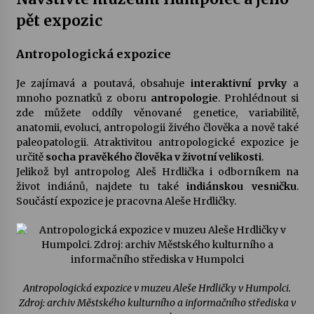
pět expozic
Varhanní recitál Michala Novenka v Klášteře
Želiv
Antropologická expozice
3. 7. 2026
Je zajímavá a poutavá, obsahuje
interaktivní prvky
a
mnoho poznatků z oboru
antropologie
. Prohlédnout si
Petr Adamec – Malovaný svět
zde můžete oddíly věnované genetice, variabilitě,
30. 6. 2026
anatomii, evoluci, antropologii živého člověka a nově také
paleopatologii. Atraktivitou antropologické expozice je
určitě
socha pravěkého člověka v životní velikosti
.
Jelikož byl antropolog Aleš Hrdlička i odborníkem na
život indiánů, najdete tu také
indiánskou vesničku
.
Součástí expozice je pracovna Aleše Hrdličky.
Antropologická expozice v muzeu Aleše Hrdličky v Humpolci.
Zdroj: archiv Městského kulturního a informačního střediska v