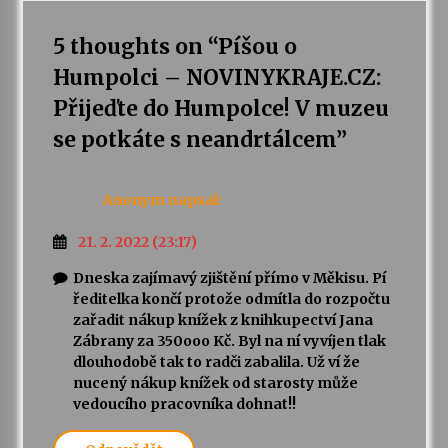
5 thoughts on “
Píšou o
Humpolci – NOVINYKRAJE.CZ:
Přijeďte do Humpolce! V muzeu
se potkáte s neandrtálcem
”
Anonym
napsal:
21. 2. 2022 (23:17)
Dneska zajímavý zjištění přímo v Měkisu. Pí
ředitelka končí protože odmítla do rozpočtu
zařadit nákup knížek z knihkupectví Jana
Zábrany za 350ooo Kč. Byl na ní vyvíjen tlak
dlouhodobě tak to radči zabalila. Už ví že
nucený nákup knížek od starosty může
vedoucího pracovníka dohnat!!