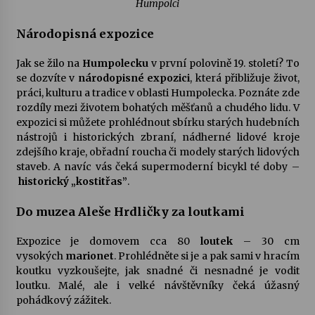
Humpolci
Národopisná expozice
Jak se žilo na
Humpolecku
v první polovině 19. století? To
se dozvíte v
národopisné expozici
, která přibližuje život,
práci, kulturu a tradice v oblasti Humpolecka. Poznáte zde
rozdíly mezi životem bohatých měšťanů a chudého lidu. V
expozici si můžete prohlédnout sbírku starých hudebních
nástrojů i historických zbraní, nádherné lidové kroje
zdejšího kraje, obřadní roucha či modely starých lidových
staveb. A navíc vás čeká supermoderní bicykl té doby –
historický „kostitřas”
.
Do muzea Aleše Hrdličky za loutkami
Expozice je domovem cca 80
loutek
– 30 cm
vysokých
marionet
. Prohlédněte si je a pak sami v hracím
koutku vyzkoušejte, jak snadné či nesnadné je vodit
loutku. Malé, ale i velké návštěvníky čeká úžasný
pohádkový zážitek.