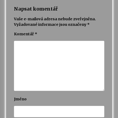
Napsat komentář
Vaše e-mailová adresa nebude zveřejněna.
Vyžadované informace jsou označeny
*
Komentář
*
Jméno