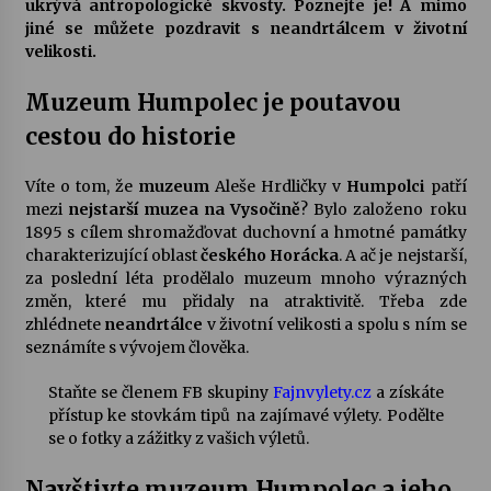
ukrývá antropologické skvosty. Poznejte je! A mimo
jiné se můžete pozdravit s neandrtálcem v životní
Votavžatský ploty
velikosti.
23. 7. 2026
Muzeum Humpolec je poutavou
cestou do historie
Letní koncerty ve Stromovce: Rufus Miller
22. 7. 2026
Víte o tom, že
muzeum
Aleše Hrdličky v
Humpolci
patří
mezi
nejstarší muzea na Vysočině
? Bylo založeno roku
1895 s cílem shromažďovat duchovní a hmotné památky
Vysočinka
charakterizující oblast
českého Horácka
. A ač je nejstarší,
17. 7. 2026
za poslední léta prodělalo muzeum mnoho výrazných
změn, které mu přidaly na atraktivitě. Třeba zde
zhlédnete
neandrtálce
v životní velikosti a spolu s ním se
Ozvěny prázdnin
seznámíte s vývojem člověka.
14. 7. 2026
Staňte se členem FB skupiny
Fajnvylety.cz
a získáte
přístup ke stovkám tipů na zajímavé výlety. Podělte
se o fotky a zážitky z vašich výletů.
Za kulturou kousek za Humpolec. V Želivě ožije
odkaz Josefa Čapka
Navštivte muzeum Humpolec a jeho
13. 7. 2026