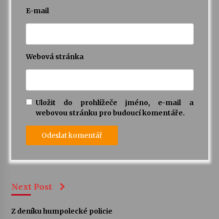
E-mail
Webová stránka
Uložit do prohlížeče jméno, e-mail a
webovou stránku pro budoucí komentáře.
Next Post
Z deníku humpolecké policie