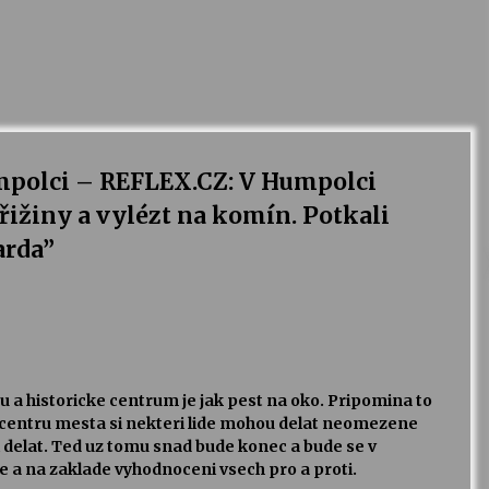
mpolci – REFLEX.CZ: V Humpolci
řižiny a vylézt na komín. Potkali
arda
”
u a historicke centrum je jak pest na oko. Pripomina to
m centru mesta si nekteri lide mohou delat neomezene
i delat. Ted uz tomu snad bude konec a bude se v
 a na zaklade vyhodnoceni vsech pro a proti.