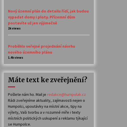
Nový územní plán do detailu řídí, jak budou
vypadat domy i ploty. Přízemní dům
postavíte už jen výjimečně
2k views
Proběhlo veřejné projednání návrhu
nového územního plánu
1.4k views
Máte text ke zveřejnění?
Pošlete nám ho. Mail je
redakce@humpolak.cz
Rádi zveřejníme aktuality, zajímavosti nejen o
Humpolci, upoutávky na místní akce, tipy na
výlety, Vaši tvorbu a v rozumné míře i texty
místních politických uskupení a reklamu týkající
se Humpolce.