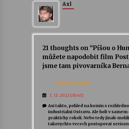
Axl
21 thoughts on “
Píšou o Hu
můžete napodobit film Post
jsme tam pivovarníka Bern
Anonym
napsal:
1. 11. 2022 (10:41)
Asi takto, pohled na komin s rozhledno
industrialni Ostravu. Ale holt v same
prakticky cokoli. Nebo tedy jinak-mohl
takovychto vecech postupovat seriozne