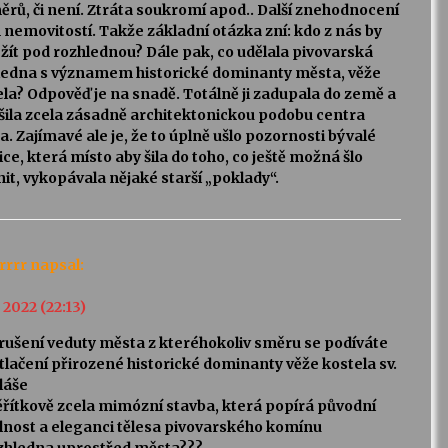
rů, či není. Ztráta soukromí apod.. Další znehodnocení
h nemovitostí. Takže základní otázka zní: kdo z nás by
 žít pod rozhlednou? Dále pak, co udělala pivovarská
ledna s významem historické dominanty města, věže
la? Odpověď je na snadě. Totálně ji zadupala do země a
šila zcela zásadně architektonickou podobu centra
. Zajímavé ale je, že to úplně ušlo pozornosti bývalé
ce, která místo aby šila do toho, co ještě možná šlo
nit, vykopávala nějaké starší „poklady“.
rrrr
napsal:
. 2022 (22:13)
arušení veduty města z kteréhokoliv směru se podíváte
tlačení přirozené historické dominanty věže kostela sv.
láše
ěřítkově zcela mimózní stavba, která popírá původní
ilnost a eleganci tělesa pivovarského komínu
ozhledna uprostřed města???