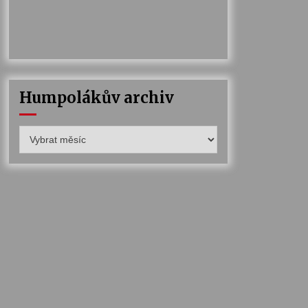
Humpolákův archiv
Humpolákův
archiv