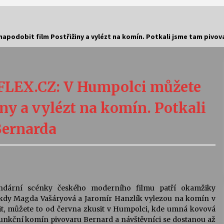
napodobit film Postřižiny a vylézt na komín. Potkali jsme tam pivo
Vernisáž výstavy Josefíny Duškové:
Stávám se kapkou
30. 7. 2026
FLEX.CZ: V Humpolci můžete
Letní koncerty ve Stromovce:
ny a vylézt na komín. Potkali
Kolchoz a Jenakaši
28. 7. 2026
Bernarda
s
Vysočinka
17. 7. 2026
dární scénky českého moderního filmu patří okamžiky
V
Varhanní recitál Michala Novenka v
, kdy Magda Vašáryová a Jaromír Hanzlík vylezou na komín v
Klášteře Želiv
it, můžete to od června zkusit v Humpolci, kde umná kovová
3. 7. 2026
funkční komín pivovaru Bernard a návštěvníci se dostanou až