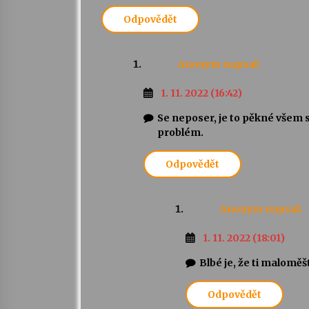
Odpovědět
Anonym
napsal:
1. 11. 2022 (16:42)
Se neposer, je to pěkné všem 
problém.
Odpovědět
Anonym
napsal:
1. 11. 2022 (18:01)
Blbé je, že ti maloměš
Odpovědět