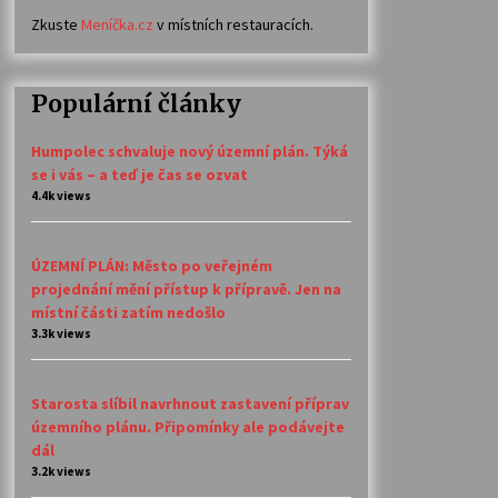
Zkuste
Meníčka.cz
v místních restauracích.
Populární články
Humpolec schvaluje nový územní plán. Týká
se i vás – a teď je čas se ozvat
4.4k views
ÚZEMNÍ PLÁN: Město po veřejném
projednání mění přístup k přípravě. Jen na
místní části zatím nedošlo
3.3k views
Starosta slíbil navrhnout zastavení příprav
územního plánu. Připomínky ale podávejte
dál
3.2k views