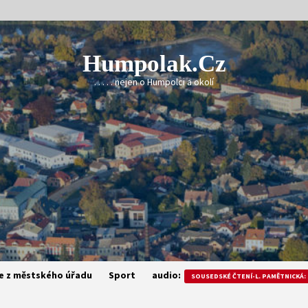
Humpolak.cz
. . . . . nejen o Humpolci a okolí
e z městského úřadu
Sport
audio:
SOUSEDSKÉ ČTENÍ-L. PAMĚTNICKÁ: 