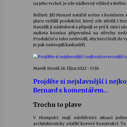
na jeho vrchol. Je zde nádherný výhled a Reflex 
Režisér Jiří Menzel natáčel scénu s komínem v
placu vzdálil produkční, který zde střežil i b
Hanzlík ji následoval a připojil se prý k nim i 
maketa komína připevněná na střechu nedal
Produkční u toho nedovolil, aby herci lezli do
je pak zastoupili kaskadéři.
Marek Stoniš
26. října 2022 • 15:16
Projděte si nejslavnější i nej
Bernard s komentářem…
Trochu to plave
V Humpolci mají návštěvníci situaci jed
architektonicky zdařilé kovové konstrukci. Ta