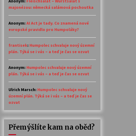
Anonym
:
Fleischsalat – Wurstsalat s
majonézou: německá salámová pochoutka
Anonym
:
AI Act je tady. Co znamená nové
evropské pravidlo pro Humpoláky?
frantisek
:
Humpolec schvaluje nový územní
plán. Týká se i vás – a teď je čas se ozvat
Anonym
:
Humpolec schvaluje nový územní
plán. Týká se i vás – a teď je čas se ozvat
Ulrich Marsch
:
Humpolec schvaluje nový
územní plán. Týká se i vás – a teď je čas se
ozvat
Přemýšlíte kam na oběd?