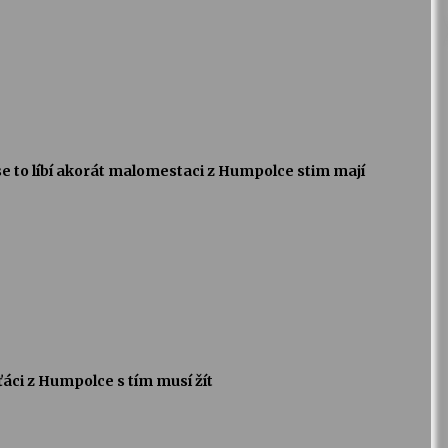
se to líbí akorát malomestaci z Humpolce stim mají
ťáci z Humpolce s tím musí žít