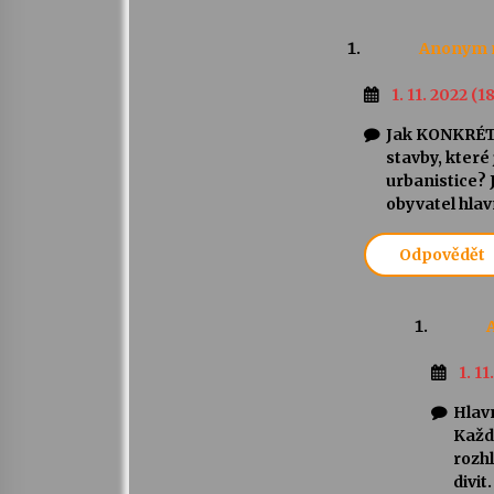
Anonym
1. 11. 2022 (1
Jak KONKRÉTN
stavby, které
urbanistice? 
obyvatel hlav
Odpovědět
1. 11
Hlav
Každo
rozhl
divit