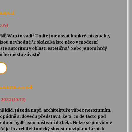
napsal:
8:07)
Ě Vám to vadí? Umíte jmenovat konkrétní aspekty
 jsou nevhodné?Dokázal/a jste něco v moderní
Jste autoritou v oblasti estetična? Nebo jenom hrdý
ního města závisti?
Anonym
napsal:
. 2022 (19:32)
ně klid. Já teda např. architektuře vůbec nerozumím.
pádně si dovedu představit, že ti, co de facto pod
ednou bydlí, jsou naštvaní do běla. Nelze se jim vůbec
. Ať je to architektonický skvost meziplanetárních