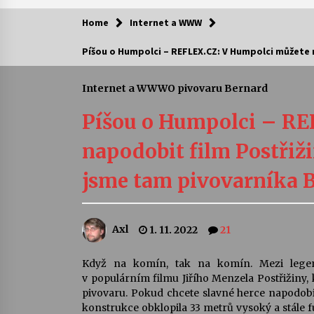
Home
Internet a WWW
Kam za kulturou?
Píšou o Humpolci – REFLEX.CZ: V Humpolci můžete 
Letní koncerty ve Stromovce: Ars
Camerata a Sukuba Ensemble
Internet a WWW
O pivovaru Bernard
4. 8. 2026
Píšou o Humpolci – RE
Pozvánka na integrační festival
napodobit film Postřiži
Quijotova šedesátka: 28. 7.–1. 8.
2026
jsme tam pivovarníka 
28. 7. 2026
Letní koncerty ve Stromovce: Rufu
Miller
Axl
1. 11. 2022
21
22. 7. 2026
Když na komín, tak na komín. Mezi legen
Za kulturou kousek za Humpolec. 
v populárním filmu Jiřího Menzela Postřižiny
Želivě ožije odkaz Josefa Čapka
pivovaru. Pokud chcete slavné herce napodob
13. 7. 2026
konstrukce obklopila 33 metrů vysoký a stále 