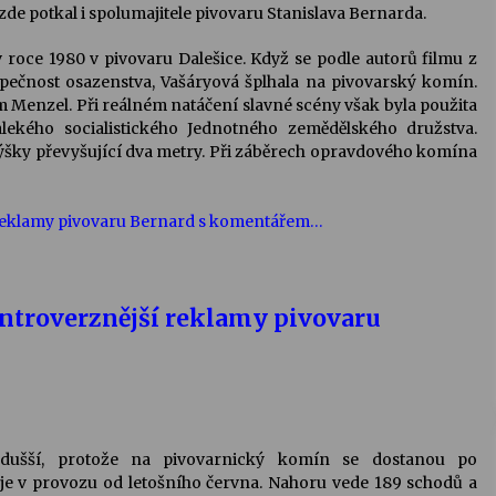
zde potkal i spolumajitele pivovaru Stanislava Bernarda.
 roce 1980 v pivovaru Dalešice. Když se podle autorů filmu z
ezpečnost osazenstva, Vašáryová šplhala na pivovarský komín.
sám Menzel. Při reálném natáčení slavné scény však byla použita
ekého socialistického Jednotného zemědělského družstva.
 výšky převyšující dva metry. Při záběrech opravdového komína
kontroverznější reklamy pivovaru
nodušší, protože na pivovarnický komín se dostanou po
 je v provozu od letošního června. Nahoru vede 189 schodů a