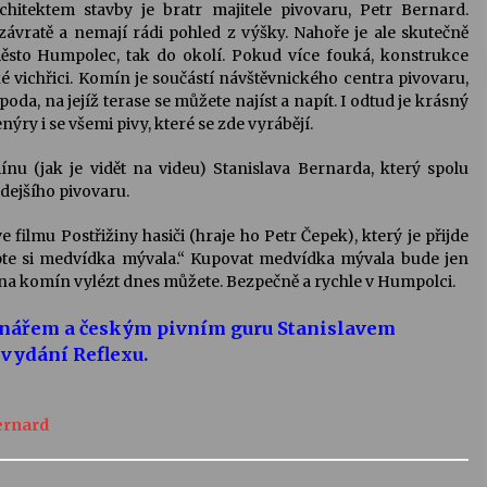
chitektem stavby je bratr majitele pivovaru, Petr Bernard.
 závratě a nemají rádi pohled z výšky. Nahoře je ale skutečně
město Humpolec, tak do okolí. Pokud více fouká, konstrukce
ké vichřici. Komín je součástí návštěvnického centra pivovaru,
oda, na jejíž terase se můžete najíst a napít. I odtud je krásný
ýry i se všemi pivy, které se zde vyrábějí.
nu (jak je vidět na videu) Stanislava Bernarda, který spolu
zdejšího pivovaru.
ilmu Postřižiny hasiči (hraje ho Petr Čepek), který je přijde
upte si medvídka mývala.“ Kupovat medvídka mývala bude jen
h na komín vylézt dnes můžete. Bezpečně a rychle v Humpolci.
onářem a českým pivním guru Stanislavem
vydání Reflexu.
ernard