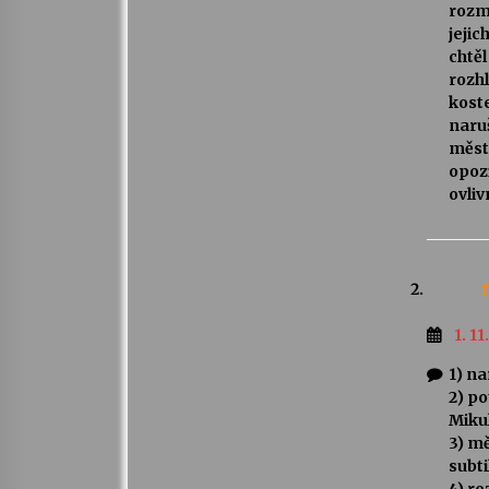
rozmě
jejic
chtěl
rozh
koste
naru
města
opozi
ovliv
f
1. 11
1) n
2) po
Miku
3) m
subt
4) r