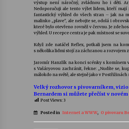
výstup není náročný, zvládnou ho i děti. Ar
Nedoporučuji ale tento výlet lidem, kteří mají
fantastický výhled do všech stran – jak na 
malinko „plave“, ale nebojte se, odolá i obrovs
které bylo otevřeno rovněž v červnu. Je zde hosp
výhled. U recepce centra je pak místnost se suven
Když zde natáčel Reflex, potkali jsem na komí
s několika lidmi stojí za záchranou a rozvojem 
Jaromír Hanzlík na konci scénky s komínem ve f
s Vašáryovou zachránit, řekne: „Nudíte se, k
málokdo na světě, ale stejně jako v Postřižinác
Velký rozhovor s pivovarníkem, vizi
Bernardem si můžete přečíst v novém 
Post Views:
3
Posted in
Internet a WWW
,
O pivovaru B