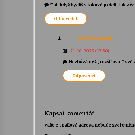
Tak když bydlíš v takové prdeli, tak z č
Odpovědět
Anonym
napsal:
21. 10. 2025 (13:50)
Nezbývá než „rozšiřovat“ své 
Odpovědět
Napsat komentář
Vaše e-mailová adresa nebude zveřejněn