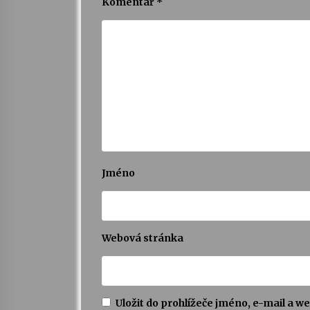
Komentář
*
Jméno
Webová stránka
Uložit do prohlížeče jméno, e-mail a 