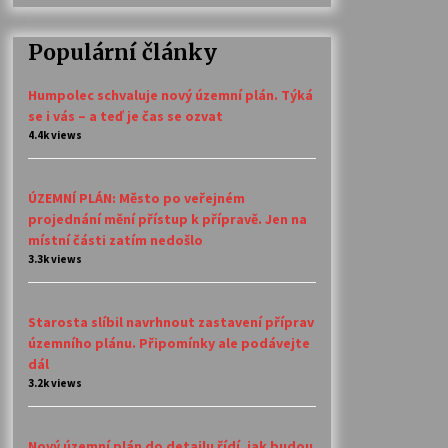
Populární články
Humpolec schvaluje nový územní plán. Týká
se i vás – a teď je čas se ozvat
4.4k views
ÚZEMNÍ PLÁN: Město po veřejném
projednání mění přístup k přípravě. Jen na
místní části zatím nedošlo
3.3k views
Starosta slíbil navrhnout zastavení příprav
územního plánu. Připomínky ale podávejte
dál
3.2k views
Nový územní plán do detailu řídí, jak budou