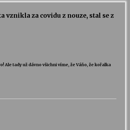
a vznikla za covidu z nouze, stal se z
vo! Ale tady už dávno všichni víme, že Váňo, že kořalka