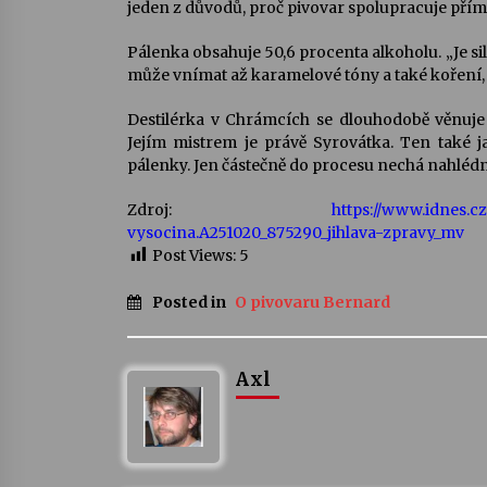
jeden z důvodů, proč pivovar spolupracuje přímo
Pálenka obsahuje 50,6 procenta alkoholu. „Je silná
může vnímat až karamelové tóny a také koření, k
Destilérka v Chrámcích se dlouhodobě věnuje 
Jejím mistrem je právě Syrovátka. Ten také j
pálenky. Jen částečně do procesu nechá nahlédno
Zdroj:
https://www.idnes.c
vysocina.A251020_875290_jihlava-zpravy_mv
Post Views:
5
Posted in
O pivovaru Bernard
Axl