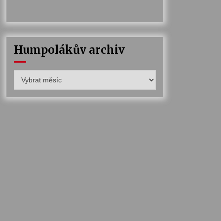
Humpolákův archiv
Humpolákův
archiv