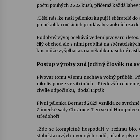
počtu pouhých 2 222 kusů, přičemž každá lahev m
„Těší nás, že naši pálenku kupují i sběratelé do
po několika měsících prodávaly v aukcích za de
Podobný vývoj očekává vedení pivovaru i letos.
čilý obchod ale s nimi probíhá na sběratelskýc
kus může vyšplhat až na několikanásobné částk
Postup výroby zná jediný člověk na sv
Pivovar tomu všemu nechává volný průběh. Přest
nikoliv pouze ve vitrínách. „Především chceme, aby
chvíle odpočinku,“ dodal Lipták.
Pivní pálenka Bernard 2025 vznikla ze svrchně
Zámecké sady Chrámce. Ten se od Humpolce na
středohoří.
„Zde se kompletně hospodaří v režimu bio. O
stohektarových ovocných sadů, nikoliv plynem