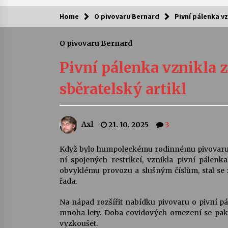
Home
O pivovaru Bernard
Pivní pálenka vz
Kam za kulturou?
O pivovaru Bernard
Letní koncerty ve Stromovce: Ars
Camerata a Sukuba Ensemble
Pivní pálenka vznikla za
4. 8. 2026
sběratelský artikl
Pozvánka na integrační festival
Quijotova šedesátka: 28. 7.–1. 8.
2026
Axl
21. 10. 2025
3
28. 7. 2026
Letní koncerty ve Stromovce: Rufu
Když bylo humpoleckému rodinnému pivovaru B
Miller
ní spojených restrikcí, vznikla pivní pálen
22. 7. 2026
obvyklému provozu a slušným číslům, stal se z 
řada.
Za kulturou kousek za Humpolec. 
Na nápad rozšířit nabídku pivovaru o pivní pá
Želivě ožije odkaz Josefa Čapka
mnoha lety. Doba covidových omezení se pak u
13. 7. 2026
vyzkoušet.