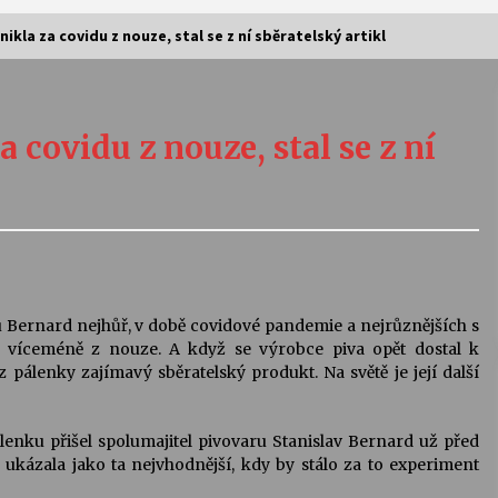
nikla za covidu z nouze, stal se z ní sběratelský artikl
Vernisáž výstavy Josefíny Duškové:
Stávám se kapkou
 covidu z nouze, stal se z ní
30. 7. 2026
Letní koncerty ve Stromovce:
Kolchoz a Jenakaši
28. 7. 2026
s
Vysočinka
ernard nejhůř, v době covidové pandemie a nejrůznějších s
17. 7. 2026
ka víceméně z nouze. A když se výrobce piva opět dostal k
pálenky zajímavý sběratelský produkt. Na světě je její další
V
Varhanní recitál Michala Novenka v
lenku přišel spolumajitel pivovaru Stanislav Bernard už před
Klášteře Želiv
kázala jako ta nejvhodnější, kdy by stálo za to experiment
3. 7. 2026