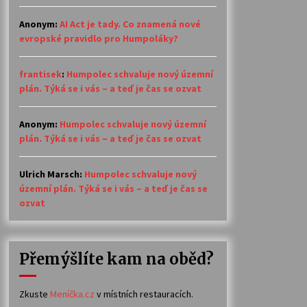
Anonym
:
AI Act je tady. Co znamená nové
evropské pravidlo pro Humpoláky?
frantisek
:
Humpolec schvaluje nový územní
plán. Týká se i vás – a teď je čas se ozvat
Anonym
:
Humpolec schvaluje nový územní
plán. Týká se i vás – a teď je čas se ozvat
Ulrich Marsch
:
Humpolec schvaluje nový
územní plán. Týká se i vás – a teď je čas se
ozvat
Přemýšlíte kam na oběd?
Zkuste
Meníčka.cz
v místních restauracích.