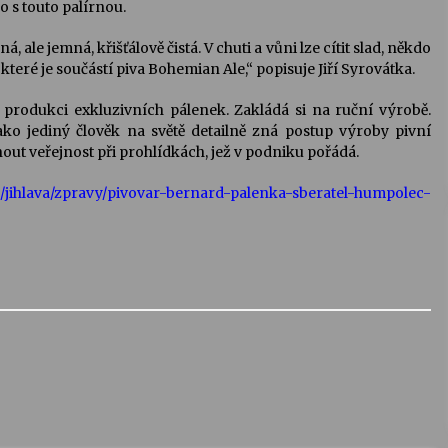
 s touto palírnou.
, ale jemná, křišťálově čistá. V chuti a vůni lze cítit slad, někdo
teré je součástí piva Bohemian Ale,“ popisuje Jiří Syrovátka.
produkci exkluzivních pálenek. Zakládá si na ruční výrobě.
ako jediný člověk na světě detailně zná postup výroby pivní
ut veřejnost při prohlídkách, jež v podniku pořádá.
z/jihlava/zpravy/pivovar-bernard-palenka-sberatel-humpolec-