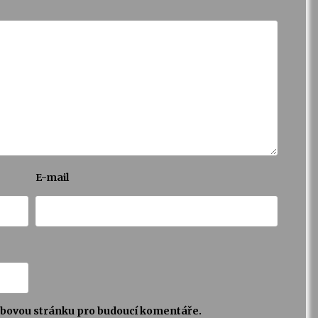
E-mail
webovou stránku pro budoucí komentáře.