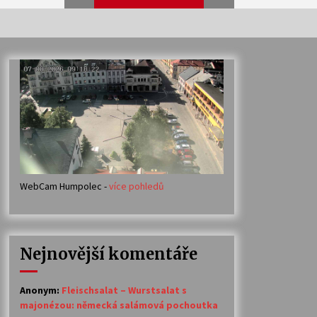
Veselí muzikanti
30. 7. 2026
Votavžatský ploty
23. 7. 2026
WebCam Humpolec -
více pohledů
Ozvěny prázdnin
14. 7. 2026
Nejnovější komentáře
Petr Adamec – Malovaný svět
30. 6. 2026
Anonym
:
Fleischsalat – Wurstsalat s
majonézou: německá salámová pochoutka