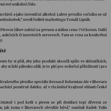
á své unikátní číslo.
 archivů a jako investiční alkohol. Lahve prvního ročníku se už
setinásobek,“ uvedl ředitel marketingu Tomáš Lipták.
 Pivovar láhev nabízí za pevnou a stálou cenu 750 korun. Další
h, aukčních či inzertních serverech. Tam se cena za konkrétní
y.
ětě
o by si přál, aby jeho produkt skončil spíše ve skleničkách,
 si lidé pálenku užili. Je to pití pro sváteční příležitosti i pro
 kvašeného pivního speciálu Bernard Bohemian Ale v lihovaru
chází poměrně daleko, až v chráněné krajinné oblasti České
statně i pod kotli s pivem se při destilaci topí dřevem ze
, jak tomu v lihovarech obvykle bývá,“ nastínil Radek Tulis