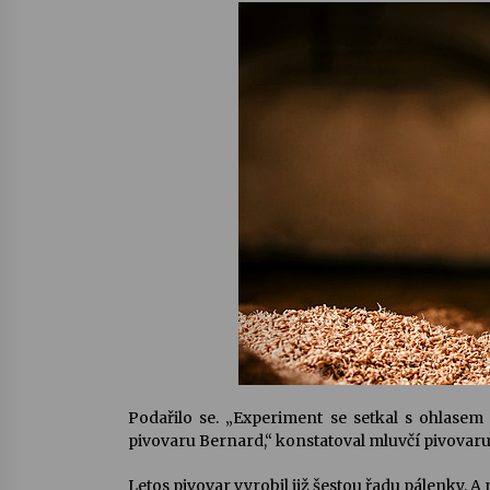
Podařilo se. „Experiment se setkal s ohlasem
pivovaru Bernard,“ konstatoval mluvčí pivovaru
Letos pivovar vyrobil již šestou řadu pálenky. A 