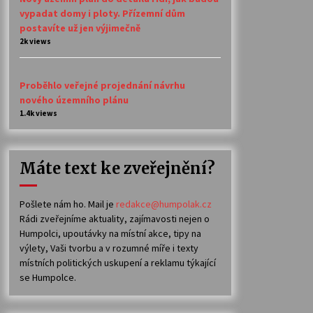
vypadat domy i ploty. Přízemní dům
postavíte už jen výjimečně
2k views
Proběhlo veřejné projednání návrhu
nového územního plánu
1.4k views
Máte text ke zveřejnění?
Pošlete nám ho. Mail je
redakce@humpolak.cz
Rádi zveřejníme aktuality, zajímavosti nejen o
Humpolci, upoutávky na místní akce, tipy na
výlety, Vaši tvorbu a v rozumné míře i texty
místních politických uskupení a reklamu týkající
se Humpolce.