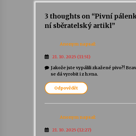
3 thoughts on “
Pivní pálenk
ní sběratelský artikl
”
Anonym
napsal:
21. 10. 2025 (11:51)
Jakože jste vypálili zkažené pivo?! Bra
se dá vyrobit i z h.vna.
Odpovědět
Anonym
napsal:
21. 10. 2025 (12:27)