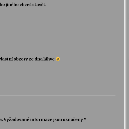
eho jiného chceš stavět.
vlastní obzory ze dna láhve
a.
Vyžadované informace jsou označeny
*