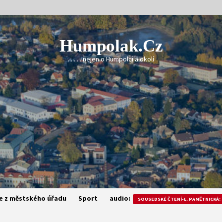
Humpolak.cz
. . . . . nejen o Humpolci a okolí
e z městského úřadu
Sport
audio:
SOUSEDSKÉ ČTENÍ-L. PAMĚTNICKÁ: 