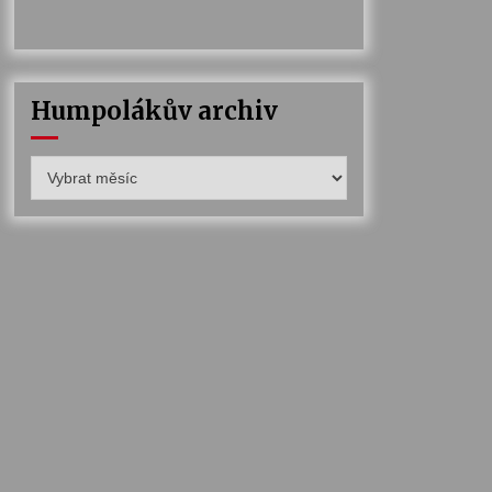
Humpolákův archiv
Humpolákův
archiv