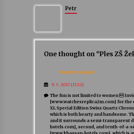
Petr
One thought on “
Ples ZŠ Že
Anonym
napsal:
9. 5. 2017 (11:12)
The fun is not limited to women  Invi
[www.watchesreplica2m.com] for the ca
XL Special Edition Swiss Quartz Chro
which is both hearty and handsome. The 
and it surrounds a semi-transparent d
hotels.com], second, and tenth-of-a-se
[www.khaosan-hotels.com], which is avai