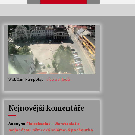
Veselí muzikanti
30. 7. 2026
Votavžatský ploty
23. 7. 2026
WebCam Humpolec -
více pohledů
Ozvěny prázdnin
14. 7. 2026
Nejnovější komentáře
Petr Adamec – Malovaný svět
30. 6. 2026
Anonym
:
Fleischsalat – Wurstsalat s
majonézou: německá salámová pochoutka