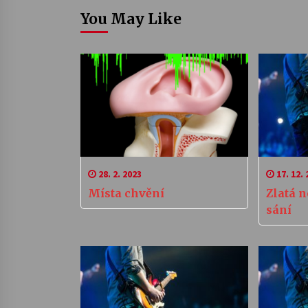
You May Like
28. 2. 2023
17. 12. 
Místa chvění
Zlatá 
sání