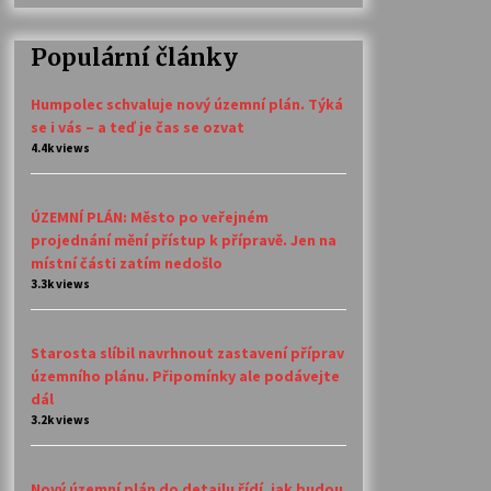
Populární články
Humpolec schvaluje nový územní plán. Týká
se i vás – a teď je čas se ozvat
4.4k views
ÚZEMNÍ PLÁN: Město po veřejném
projednání mění přístup k přípravě. Jen na
místní části zatím nedošlo
3.3k views
Starosta slíbil navrhnout zastavení příprav
územního plánu. Připomínky ale podávejte
dál
3.2k views
Nový územní plán do detailu řídí, jak budou