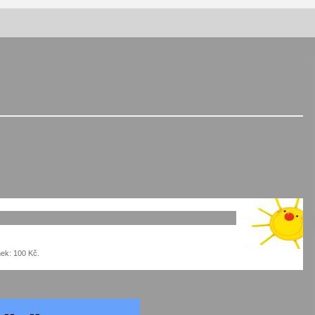
Vernisáž výstavy Josefíny Duškové:
Stávám se kapkou
30. 7. 2026
Letní koncerty ve Stromovce:
Kolchoz a Jenakaši
28. 7. 2026
s
Vysočinka
17. 7. 2026
nek: 100 Kč.
V
Varhanní recitál Michala Novenka v
Klášteře Želiv
3. 7. 2026