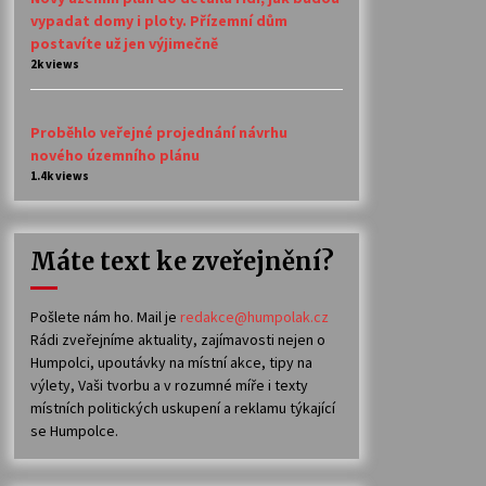
vypadat domy i ploty. Přízemní dům
postavíte už jen výjimečně
2k views
Proběhlo veřejné projednání návrhu
nového územního plánu
1.4k views
Máte text ke zveřejnění?
Pošlete nám ho. Mail je
redakce@humpolak.cz
Rádi zveřejníme aktuality, zajímavosti nejen o
Humpolci, upoutávky na místní akce, tipy na
výlety, Vaši tvorbu a v rozumné míře i texty
místních politických uskupení a reklamu týkající
se Humpolce.