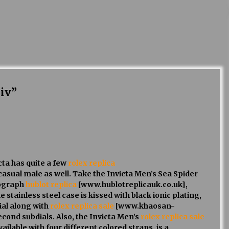
liv
”
cta has quite a few
rolex replica
sual male as well. Take the Invicta Men’s Sea Spider
nograph
hublot replica
[www.hublotreplicauk.co.uk],
stainless steel case is kissed with black ionic plating,
ial along with
rolex replica sale
[www.khaosan-
cond subdials. Also, the Invicta Men’s
rolex replica sale
lable with four different colored straps, is a