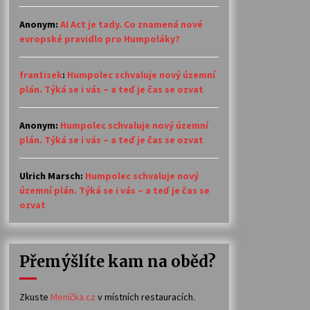
Anonym
:
AI Act je tady. Co znamená nové
evropské pravidlo pro Humpoláky?
frantisek
:
Humpolec schvaluje nový územní
plán. Týká se i vás – a teď je čas se ozvat
Anonym
:
Humpolec schvaluje nový územní
plán. Týká se i vás – a teď je čas se ozvat
Ulrich Marsch
:
Humpolec schvaluje nový
územní plán. Týká se i vás – a teď je čas se
ozvat
Přemýšlíte kam na oběd?
Zkuste
Meníčka.cz
v místních restauracích.