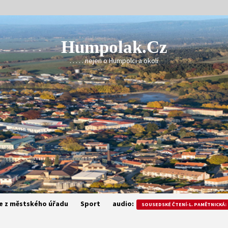
Humpolak.cz
. . . . . nejen o Humpolci a okolí
e z městského úřadu
Sport
audio:
SOUSEDSKÉ ČTENÍ-L. PAMĚTNICKÁ: 