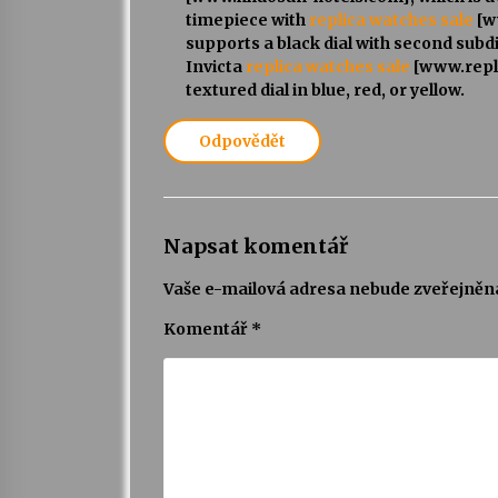
timepiece with
replica watches sale
[w
supports a black dial with second subdi
Invicta
replica watches sale
[www.repli
textured dial in blue, red, or yellow.
Odpovědět
Napsat komentář
Vaše e-mailová adresa nebude zveřejněn
Komentář
*