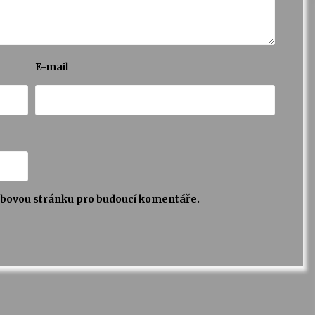
E-mail
webovou stránku pro budoucí komentáře.