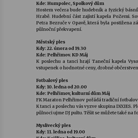
Kde: Humpolec, Spolkový dům
Hostem večera bude hudebník a fyzický básník
Hrabě. Hudební část zajistí kapela PoZemi. 
Petra Bezruče v Opavě, která byla postižena z
půlnoční překvapení.
Městský ples
Kdy: 22. února od 19.30
Kde: Pelhřimov. KD Máj
K poslechu a tanci hrají Taneční kapela Vys
vstupenek o hodnotné ceny, drobné občerstvení
Fotbalový ples
Kdy: 10. ledna od 20.00
Kde: Pelhřimov, kulturní dům Máj
FK Maraton Pelhřimov pořádá tradiční fotbalový
K tanci a poslechu vás vyzve skupina DiXIES. P
půlnoci ujme DJ pultu. Těšit se můžete také na f
Myslivecký ples
Kdy: 11. ledna od 19.00