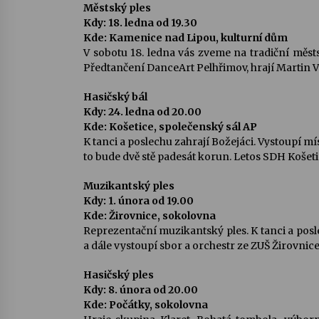
Městský ples
Kdy: 18. ledna od 19.30
Kde: Kamenice nad Lipou, kulturní dům
V sobotu 18. ledna vás zveme na tradiční městsk
Předtančení DanceArt Pelhřimov, hrají Martin V
Hasičský bál
Kdy: 24. ledna od 20.00
Kde: Košetice, společenský sál AP
K tanci a poslechu zahrají Božejáci. Vystoupí mí
to bude dvě stě padesát korun. Letos SDH Košetice
Muzikantský ples
Kdy: 1. února od 19.00
Kde: Žirovnice, sokolovna
Reprezentační muzikantský ples. K tanci a posl
a dále vystoupí sbor a orchestr ze ZUŠ Žirovnice
Hasičský ples
Kdy: 8. února od 20.00
Kde: Počátky, sokolovna