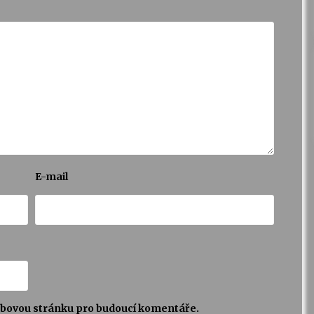
E-mail
webovou stránku pro budoucí komentáře.