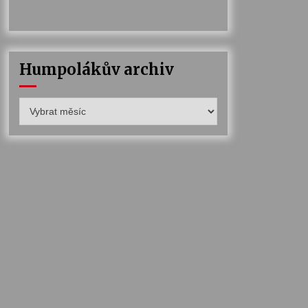
Humpolákův archiv
Humpolákův
archiv