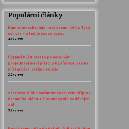
Populární články
Humpolec schvaluje nový územní plán. Týká
se i vás – a teď je čas se ozvat
4.4k views
ÚZEMNÍ PLÁN: Město po veřejném
projednání mění přístup k přípravě. Jen na
místní části zatím nedošlo
3.2k views
Starosta slíbil navrhnout zastavení příprav
územního plánu. Připomínky ale podávejte
dál
3.2k views
Nový územní plán do detailu řídí, jak budou