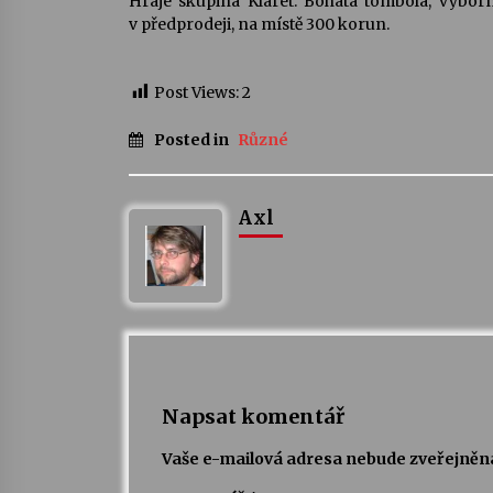
Hraje skupina Klaret. Bohatá tombola, výborn
v předprodeji, na místě 300 korun.
Post Views:
2
Posted in
Různé
Axl
Napsat komentář
Vaše e-mailová adresa nebude zveřejněn