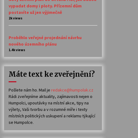
vypadat domy i ploty. Přízemní dům
postavíte už jen výjimečně
2k views
Proběhlo veřejné projednání návrhu
nového územního plánu
1.4k views
Máte text ke zveřejnění?
Pošlete nám ho. Mail je
redakce@humpolak.cz
Rádi zveřejníme aktuality, zajímavosti nejen o
Humpolci, upoutávky na místní akce, tipy na
výlety, Vaši tvorbu a v rozumné míře i texty
místních politických uskupení a reklamu týkající
se Humpolce.