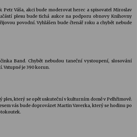
 Petr Váša, akci bude moderovat herec a spisovatel Miroslav
Součástí plesu bude tichá aukce na podporu obnovy Knihovny
ářijovou povodní. Vyhlášen bude čtenář roku a chybět nebude
očinka Band. Chybět nebudou taneční vystoupení, slosování
. Vstupné je 390 korun.
 ples, který se opět uskuteční v kulturním domě v Pelhřimově.
lesem vás bude doprovázet Martin Vaverka, který se hodinu po
otokoutek.