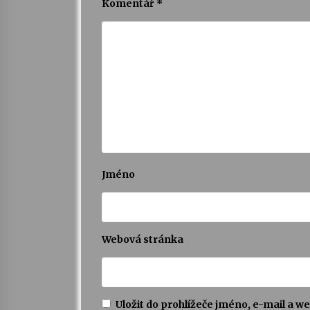
Komentář
*
Jméno
Webová stránka
Uložit do prohlížeče jméno, e-mail a 