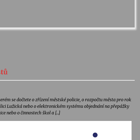
stů
erém se dočtete o zřízení městské policie, o rozpočtu města pro rok
 ulici Lužická nebo o elektronickém systému objednání na přepážky
ce nebo o činnostech škol a […]