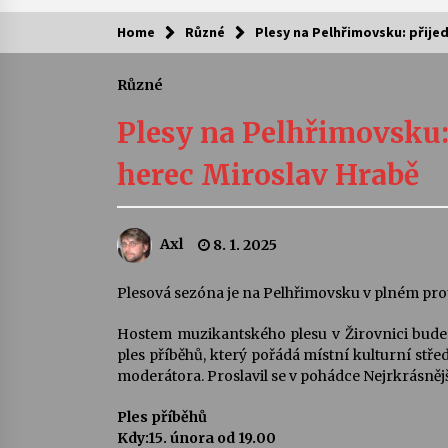
Home
Různé
Plesy na Pelhřimovsku: přije
Kam za kulturou?
Různé
Letní koncerty ve Stromovce: Ars
Camerata a Sukuba Ensemble
Plesy na Pelhřimovsku:
4. 8. 2026
herec Miroslav Hrabě
Pozvánka na integrační festival
Quijotova šedesátka: 28. 7.–1. 8.
2026
Axl
8. 1. 2025
28. 7. 2026
Letní koncerty ve Stromovce: Rufu
Plesová sezóna je na Pelhřimovsku v plném prou
Miller
22. 7. 2026
Hostem muzikantského plesu v Žirovnici bude
ples příběhů, který pořádá místní kulturní stře
moderátora. Proslavil se v pohádce Nejrkrásněj
Za kulturou kousek za Humpolec. 
Želivě ožije odkaz Josefa Čapka
Ples příběhů
13. 7. 2026
Kdy:15. února od 19.00