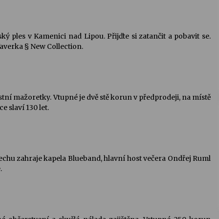
ý ples v Kamenici nad Lipou. Přijďte si zatančit a pobavit se.
averka § New Collection.
stní mažoretky. Vtupné je dvě stě korun v předprodeji, na místě
 slaví 130 let.
echu zahraje kapela Blueband, hlavní host večera Ondřej Ruml
.