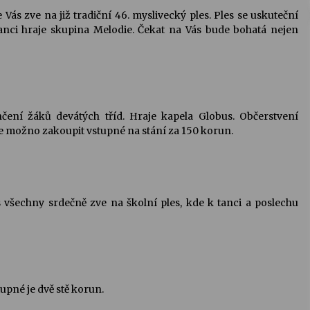
Vás zve na již tradiční 46. myslivecký ples. Ples se uskuteční
tanci hraje skupina Melodie. Čekat na Vás bude bohatá nejen
nčení žáků devátých tříd. Hraje kapela Globus. Občerstvení
je možno zakoupit vstupné na stání za 150 korun.
 všechny srdečně zve na školní ples, kde k tanci a poslechu
tupné je dvě stě korun.