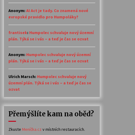
Anonym
:
AI Act je tady. Co znamená nové
evropské pravidlo pro Humpoláky?
frantisek
:
Humpolec schvaluje nový územní
plán. Týká se i vás – a teď je čas se ozvat
Anonym
:
Humpolec schvaluje nový územní
plán. Týká se i vás – a teď je čas se ozvat
Ulrich Marsch
:
Humpolec schvaluje nový
územní plán. Týká se i vás – a teď je čas se
ozvat
Přemýšlíte kam na oběd?
Zkuste
Meníčka.cz
v místních restauracích.