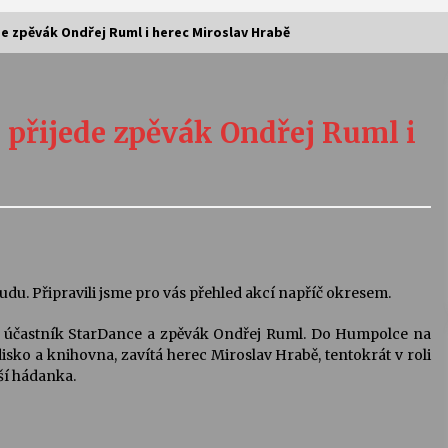
de zpěvák Ondřej Ruml i herec Miroslav Hrabě
Vernisáž výstavy Josefíny Duškové:
Stávám se kapkou
 přijede zpěvák Ondřej Ruml i
30. 7. 2026
Letní koncerty ve Stromovce:
Kolchoz a Jenakaši
28. 7. 2026
s
Vysočinka
du. Připravili jsme pro vás přehled akcí napříč okresem.
17. 7. 2026
 účastník StarDance a zpěvák Ondřej Ruml. Do Humpolce na
disko a knihovna, zavítá herec Miroslav Hrabě, tentokrát v roli
ší hádanka.
V
Varhanní recitál Michala Novenka v
Klášteře Želiv
3. 7. 2026