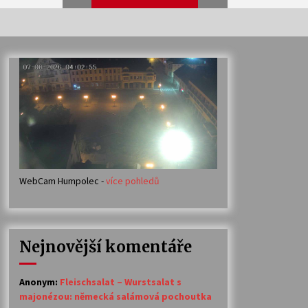
Veselí muzikanti
30. 7. 2026
Votavžatský ploty
23. 7. 2026
WebCam Humpolec -
více pohledů
Ozvěny prázdnin
14. 7. 2026
Nejnovější komentáře
Petr Adamec – Malovaný svět
30. 6. 2026
Anonym
:
Fleischsalat – Wurstsalat s
majonézou: německá salámová pochoutka