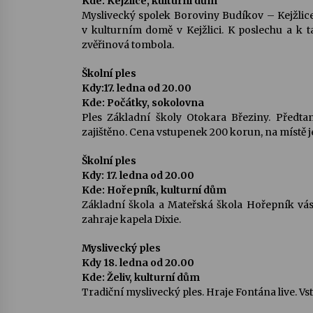
Kde: Kejžlice, kulturní dům
Myslivecký spolek Boroviny Budíkov – Kejžlice 
v kulturním domě v Kejžlici. K poslechu a k 
zvěřinová tombola.
Školní ples
Kdy:17. ledna od 20.00
Kde: Počátky, sokolovna
Ples Základní školy Otokara Březiny. Předta
zajištěno. Cena vstupenek 200 korun, na místě 
Školní ples
Kdy: 17. ledna od 20.00
Kde: Hořepník, kulturní dům
Základní škola a Mateřská škola Hořepník vás
zahraje kapela Dixie.
Myslivecký ples
Kdy 18. ledna od 20.00
Kde: Želiv, kulturní dům
Tradiční myslivecký ples. Hraje Fontána live. Vs