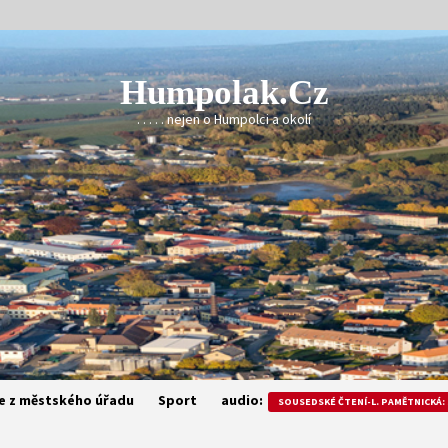
Humpolak.cz
. . . . . nejen o Humpolci a okolí
e z městského úřadu
Sport
audio:
SOUSEDSKÉ ČTENÍ-L. PAMĚTNICKÁ: 