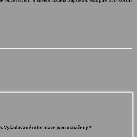
é občerstvení a skvělá nálada zajištěna. Vstupné 250 korun
a.
Vyžadované informace jsou označeny
*