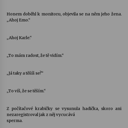
Honem doběhl k monitoru, objevila se na něm jeho žena.
„Ahoj Emo.“
„Ahoj Karle.“
„To mám radost, že tě vidím.“
„Já taky a těšíš se?“
„To víš, že se těším.“
Z počítačové krabičky se vysunula hadička, skoro ani
nezaregistroval jak z něj vycucává
sperma.