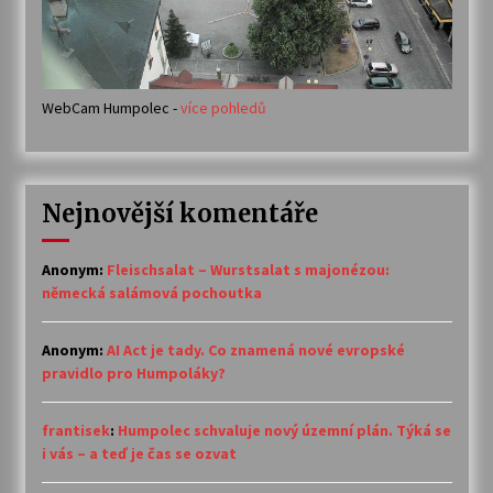
WebCam Humpolec -
více pohledů
Nejnovější komentáře
Anonym
:
Fleischsalat – Wurstsalat s majonézou:
německá salámová pochoutka
Anonym
:
AI Act je tady. Co znamená nové evropské
pravidlo pro Humpoláky?
frantisek
:
Humpolec schvaluje nový územní plán. Týká se
i vás – a teď je čas se ozvat