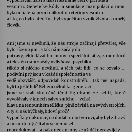
vypočítávali další a další neznámé věci o přírodě a
vesmíru. Genetické kódy a simulace manipulací s nimi,
byla odhalena první miliontina vteřiny vesmíru
a i to, co bylo předtím, byl vypočítán vznik života a umělý
člověk.
Ani jsme si nevšimli, že nás stroje začínají přetvářet, vše
bylo řízeno jimi, a tak nám začaly do
potravy, léků dávat hormony a speciální látky, z monitorů
a telestěn nám začaly ovlivňovat psychiku.
Nikdo si ničeho nevšiml, a těch pár lidí, co se ozvalo …
podivíni prý jsou v každé společnosti a ve
vědě obzvlášť, odpovídali konstruktéři… tak mě napadá,
byli to ještě lidi? Během několika generací
jsme se stali skutečně těmi figurkami ze sci-fi, které
vyvolávaly v kinech salvy smíchu – velká
hlava na tenounkém tělíčku, plně závislá na svých strojích.
A ty si nás hýčkaly, kdoví proč?
Vypočítaly dokonce, co dodat tomu tvorovi, aby byl zdravý
a nesmrtelný, čili aby se nemusel
reprodukovat… a nakonec ani ony se už dál nerozvíjely.