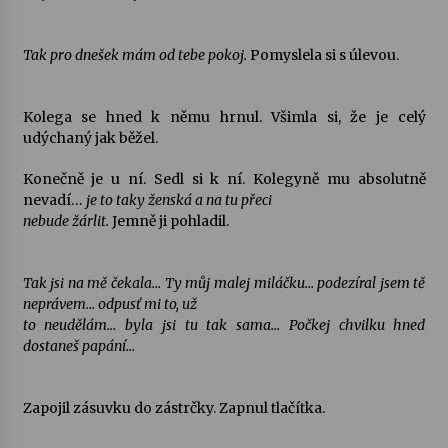
Tak pro dnešek mám od tebe pokoj.
Pomyslela si s úlevou.
Kolega se hned k němu hrnul. Všimla si, že je celý
udýchaný jak běžel.
Konečně je u ní. Sedl si k ní. Kolegyně mu absolutně
nevadí…
je to taky ženská a na tu přeci
nebude žárlit.
Jemně ji pohladil.
Tak jsi na mě čekala… Ty můj malej miláčku… podezíral jsem tě
neprávem… odpusť mi to, už
to neudělám… byla jsi tu tak sama… Počkej chvilku hned
dostaneš papání…
Zapojil zásuvku do zástrčky. Zapnul tlačítka.