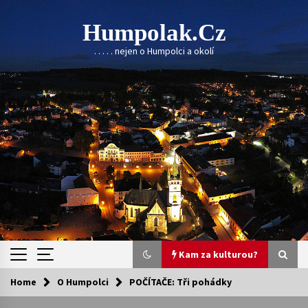
Skip
to
Humpolak.cz
content
. . . . . nejen o Humpolci a okolí
Kam za kulturou?
Home
O Humpolci
POČÍTAČE: Tři pohádky
Kam za kulturou?