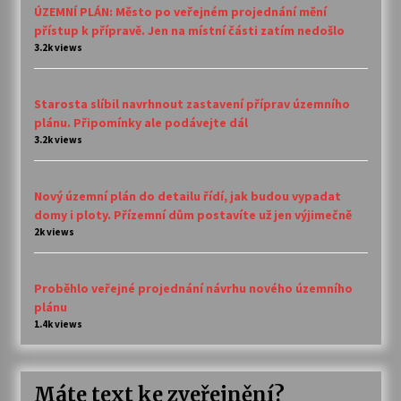
ÚZEMNÍ PLÁN: Město po veřejném projednání mění
přístup k přípravě. Jen na místní části zatím nedošlo
3.2k views
Starosta slíbil navrhnout zastavení příprav územního
plánu. Připomínky ale podávejte dál
3.2k views
Nový územní plán do detailu řídí, jak budou vypadat
domy i ploty. Přízemní dům postavíte už jen výjimečně
2k views
Proběhlo veřejné projednání návrhu nového územního
plánu
1.4k views
Máte text ke zveřejnění?