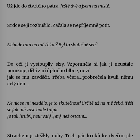
Už jde do čtvrtého patra.
Ještě dvě a jsem na místě.
Srdce se ji rozbušilo. Začala se nepříjemně potit.
Nebude tam na mě čekat? Byl to skutečně sen?
Do očí ji vystoupily slzy. Vzpomněla si jak ji neustále
ponižuje, dělá z ní úplného blbce, neví
jak se mu zavděčit. Třeba včera…probrečela kvůli němu
celý den…
Ne nic se mi nezdálo, je to skutečnost! Určitě už na mě čeká. Těší
se jak mě zase bude trápit.
Je tak hrubý, neurvalý…Jiný, než ostatní…
Strachem ji ztěžkly nohy. Těch pár kroků ke dveřím jde