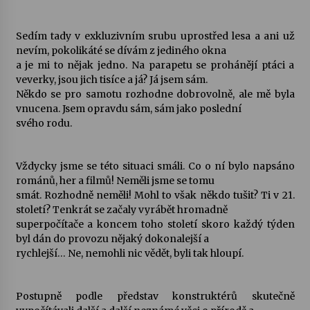
Sedím tady v exkluzivním srubu uprostřed lesa a ani už
nevím, pokolikáté se dívám z jediného okna
a je mi to nějak jedno. Na parapetu se prohánějí ptáci a
veverky, jsou jich tisíce a já? Já jsem sám.
Někdo se pro samotu rozhodne dobrovolně, ale mě byla
vnucena. Jsem opravdu sám, sám jako poslední
svého rodu.
Vždycky jsme se této situaci smáli. Co o ní bylo napsáno
románů, her a filmů! Neměli jsme se tomu
smát. Rozhodně neměli! Mohl to však někdo tušit? Ti v 21.
století? Tenkrát se začaly vyrábět hromadně
superpočítače a koncem toho století skoro každý týden
byl dán do provozu nějaký dokonalejší a
rychlejší… Ne, nemohli nic vědět, byli tak hloupí.
Postupně podle představ konstruktérů skutečně