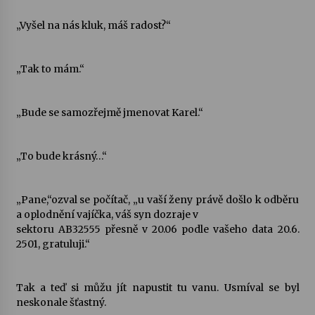
„Vyšel na nás kluk, máš radost?“
„Tak to mám.“
„Bude se samozřejmě jmenovat Karel.“
„To bude krásný…“
„Pane,“ozval se počítač, „u vaší ženy právě došlo k odběru
a oplodnění vajíčka, váš syn dozraje v
sektoru AB32555 přesně v 20.06 podle vašeho data 20.6.
2501, gratuluji.“
Tak a teď si můžu jít napustit tu vanu. Usmíval se byl
neskonale šťastný.