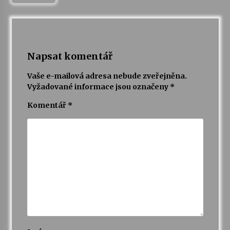
Napsat komentář
Vaše e-mailová adresa nebude zveřejněna.
Vyžadované informace jsou označeny
*
Komentář
*