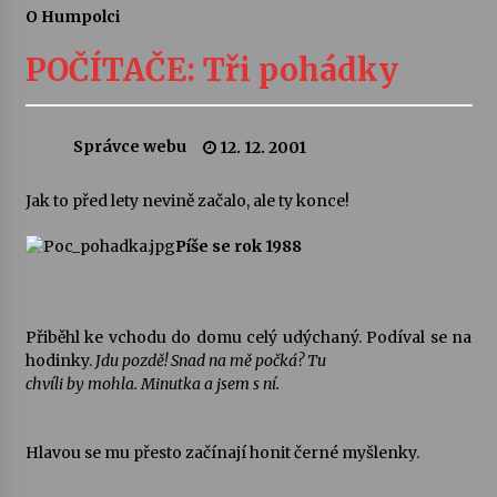
O Humpolci
Letní koncerty ve Stromovce: Ars Camerata a
Sukuba Ensemble
POČÍTAČE: Tři pohádky
4. 8. 2026
Vernisáž výstavy Josefíny Duškové: Stávám se
Správce webu
12. 12. 2001
kapkou
30. 7. 2026
Jak to před lety nevině začalo, ale ty konce!
Veselí muzikanti
Píše se rok 1988
30. 7. 2026
Přiběhl ke vchodu do domu celý udýchaný. Podíval se na
Pozvánka na integrační festival Quijotova
hodinky.
Jdu pozdě! Snad na mě počká? Tu
šedesátka: 28. 7.–1. 8. 2026
chvíli by mohla. Minutka a jsem s ní.
28. 7. 2026
Letní koncerty ve Stromovce: Kolchoz a
Hlavou se mu přesto začínají honit černé myšlenky.
Jenakaši
28. 7. 2026