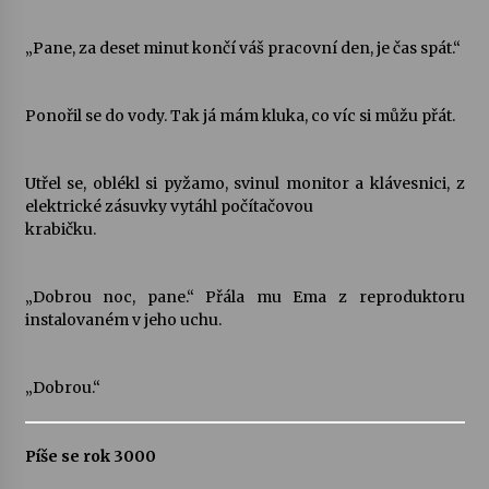
„Pane, za deset minut končí váš pracovní den, je čas spát.“
Ponořil se do vody. Tak já mám kluka, co víc si můžu přát.
Utřel se, oblékl si pyžamo, svinul monitor a klávesnici, z
elektrické zásuvky vytáhl počítačovou
krabičku.
„Dobrou noc, pane.“ Přála mu Ema z reproduktoru
instalovaném v jeho uchu.
„Dobrou.“
Píše se rok 3000