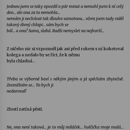
Jednou jsem se taky opozdil o pár minut a nemohl jsem k ní celý
den… ale ona za to nemohla…
Votavžatský ploty
nemám ji nechávat tak dlouho samotnou… včera jsem tady viděl
23. 7. 2026
takový divný chlapi… sám bych se
bál… a ona? Sama, slabá. Radši nemyslet na nejhorší…
Letní koncerty ve Stromovce: Rufus Miller
22. 7. 2026
Z ničeho nic si vzpomněl jak asi před rokem s ní koketoval
kolega a nedalo by se říct, že k němu
byla chladná…
Vysočinka
17. 7. 2026
Třeba se výborně baví s někým jiným a já spěchám zbytečně.
Zesměšním se… To bych ji
nedaroval!
Ozvěny prázdnin
14. 7. 2026
Zlostí zatíná pěsti.
Za kulturou kousek za Humpolec. V Želivě ožije
odkaz Josefa Čapka
Ne, ona není taková… je to můj miláček… holčička moje malá…
13. 7. 2026