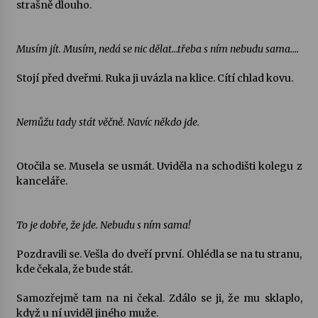
strašně dlouho.
Musím jít. Musím, nedá se nic dělat…třeba s ním nebudu sama….
Stojí před dveřmi. Ruka ji uvázla na klice. Cítí chlad kovu.
Nemůžu tady stát věčně. Navíc někdo jde.
Otočila se. Musela se usmát. Uviděla na schodišti kolegu z
kanceláře.
To je dobře, že jde. Nebudu s ním sama!
Pozdravili se. Vešla do dveří první. Ohlédla se na tu stranu,
kde čekala, že bude stát.
Samozřejmě tam na ni čekal. Zdálo se ji, že mu sklaplo,
když u ní uviděl jiného muže.