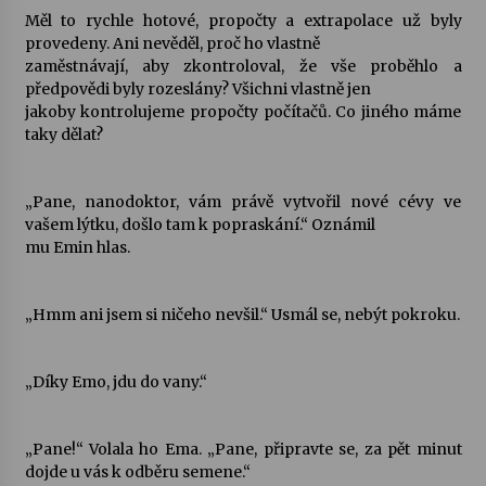
Měl to rychle hotové, propočty a extrapolace už byly
provedeny. Ani nevěděl, proč ho vlastně
zaměstnávají, aby zkontroloval, že vše proběhlo a
předpovědi byly rozeslány? Všichni vlastně jen
jakoby kontrolujeme propočty počítačů. Co jiného máme
taky dělat?
„Pane, nanodoktor, vám právě vytvořil nové cévy ve
vašem lýtku, došlo tam k popraskání.“ Oznámil
mu Emin hlas.
„Hmm ani jsem si ničeho nevšil.“ Usmál se, nebýt pokroku.
„Díky Emo, jdu do vany.“
„Pane!“ Volala ho Ema. „Pane, připravte se, za pět minut
dojde u vás k odběru semene.“