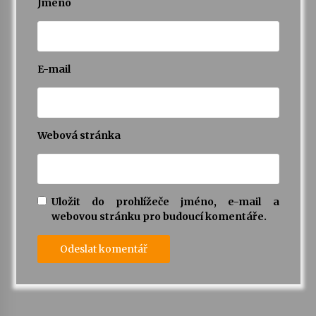
Jméno
E-mail
Webová stránka
Uložit do prohlížeče jméno, e-mail a
webovou stránku pro budoucí komentáře.