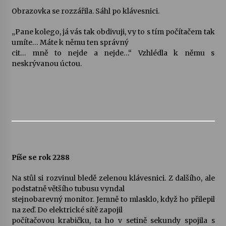
Obrazovka se rozzářila. Sáhl po klávesnici.
„Pane kolego, já vás tak obdivuji, vy to s tím počítačem tak
umíte… Máte k němu ten správný
cit… mně to nejde a nejde…“ Vzhlédla k němu s
neskrývanou úctou.
Píše se rok 2288
Na stůl si rozvinul bledě zelenou klávesnici. Z dalšího, ale
podstatně většího tubusu vyndal
stejnobarevný monitor. Jemně to mlasklo, když ho přilepil
na zeď. Do elektrické sítě zapojil
počítačovou krabičku, ta ho v setině sekundy spojila s