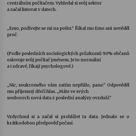
centrálním počítačem. Vyhledal si svůj sektor
a začal listovat v datech.
„Emo, podívejte se mi na poštu.“ Říkal mu Emo ani nevěděl
proč.
(Podle posledních sociologických průzkumů 90% občanů
oslovuje svůj počítač jménem. Je to normální
a i zdravé, říkají psychologové.)
„Nic, soukromého vám zatím nepřišlo, pane.“ Odpověděl
mu příjemný dívčí hlas. „Máte ve svých
souborech nová data z poslední analýzy ovzduší.“
Vzdychnul si a začal si prohlížet ta data. Jednalo se o
krátkodobou předpověď počasí.