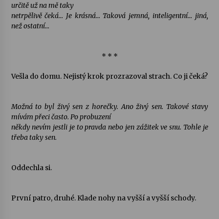
určitě už na mě taky
netrpělivě čeká… Je krásná… Taková jemná, inteligentní… jiná,
Varhanní recitál Michala Novenka v Klášteře
než ostatní…
Želiv
3. 7. 2026
* * *
Petr Adamec – Malovaný svět
Vešla do domu. Nejistý krok prozrazoval strach. Co ji čeká?
30. 6. 2026
Možná to byl živý sen z horečky. Ano živý sen. Takové stavy
mívám přeci často. Po probuzení
někdy nevím jestli je to pravda nebo jen zážitek ve snu. Tohle je
třeba taky sen.
Oddechla si.
První patro, druhé. Klade nohy na vyšší a vyšší schody.