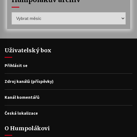
Humpolákův
archiv
Uživatelský box
Přihlásit se
Zdroj kanálů (příspěvky)
Kanál komentářů
Česká lokalizace
O Humpolákovi