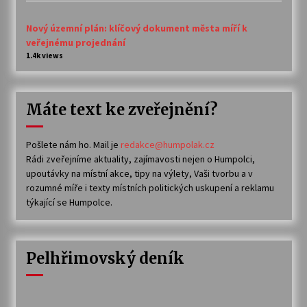
Nový územní plán: klíčový dokument města míří k
veřejnému projednání
1.4k views
Máte text ke zveřejnění?
Pošlete nám ho. Mail je
redakce@humpolak.cz
Rádi zveřejníme aktuality, zajímavosti nejen o Humpolci,
upoutávky na místní akce, tipy na výlety, Vaši tvorbu a v
rozumné míře i texty místních politických uskupení a reklamu
týkající se Humpolce.
Pelhřimovský deník