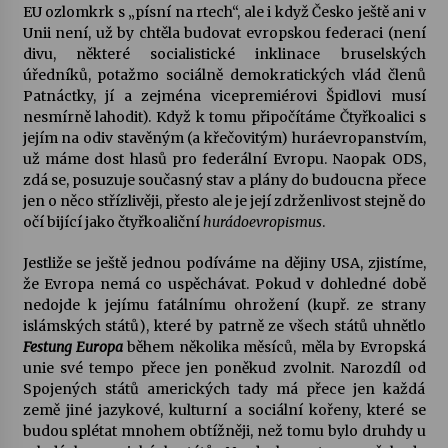
EU ozlomkrk s „písní na rtech“, ale i když Česko ještě ani v
Unii není, už by chtěla budovat evropskou federaci (není
divu, některé socialistické inklinace bruselských
úředníků, potažmo sociálně demokratických vlád členů
Patnáctky, jí a zejména vicepremiérovi Špidlovi musí
nesmírně lahodit). Když k tomu připočítáme Čtyřkoalici s
jejím na odiv stavěným (a křečovitým) huráevropanstvím,
už máme dost hlasů pro federální Evropu. Naopak ODS,
zdá se, posuzuje současný stav a plány do budoucna přece
jen o něco střízlivěji, přesto ale je její zdrženlivost stejně do
očí bijící jako čtyřkoaliční
hurádoevropismus
.
Jestliže se ještě jednou podíváme na dějiny USA, zjistíme,
že Evropa nemá co uspěchávat. Pokud v dohledné době
nedojde k jejímu fatálnímu ohrožení (kupř. ze strany
islámských států), které by patrně ze všech států uhnětlo
Festung Europa
během několika měsíců, měla by Evropská
unie své tempo přece jen poněkud zvolnit. Narozdíl od
Spojených států amerických tady má přece jen každá
země jiné jazykové, kulturní a sociální kořeny, které se
budou splétat mnohem obtížněji, než tomu bylo druhdy u