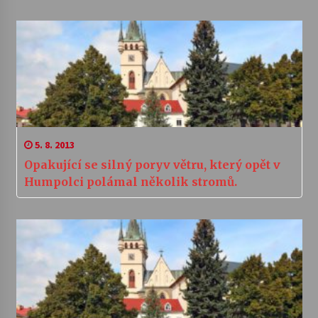
5. 8. 2013
Opakující se silný poryv větru, který opět v
Humpolci polámal několik stromů.