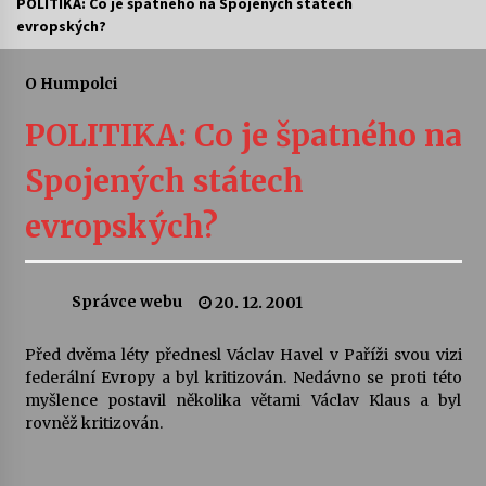
POLITIKA: Co je špatného na Spojených státech
evropských?
Letní koncerty ve Stromovce: Ars Camerata a
Sukuba Ensemble
4. 8. 2026
O Humpolci
POLITIKA: Co je špatného na
Vernisáž výstavy Josefíny Duškové: Stávám se
kapkou
Spojených státech
30. 7. 2026
evropských?
Veselí muzikanti
30. 7. 2026
Správce webu
20. 12. 2001
Pozvánka na integrační festival Quijotova
šedesátka: 28. 7.–1. 8. 2026
Před dvěma léty přednesl Václav Havel v Paříži svou vizi
28. 7. 2026
federální Evropy a byl kritizován. Nedávno se proti této
myšlence postavil několika větami Václav Klaus a byl
rovněž kritizován.
Letní koncerty ve Stromovce: Kolchoz a
Jenakaši
28. 7. 2026