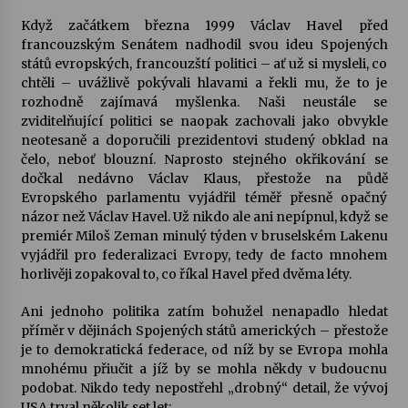
Když začátkem března 1999 Václav Havel před
Votavžatský ploty
francouzským Senátem nadhodil svou ideu Spojených
23. 7. 2026
států evropských, francouzští politici – ať už si mysleli, co
chtěli – uvážlivě pokývali hlavami a řekli mu, že to je
rozhodně zajímavá myšlenka. Naši neustále se
zviditelňující politici se naopak zachovali jako obvykle
Letní koncerty ve Stromovce: Rufus Miller
neotesaně a doporučili prezidentovi studený obklad na
22. 7. 2026
čelo, neboť blouzní. Naprosto stejného okřikování se
dočkal nedávno Václav Klaus, přestože na půdě
Evropského parlamentu vyjádřil téměř přesně opačný
Vysočinka
názor než Václav Havel. Už nikdo ale ani nepípnul, když se
17. 7. 2026
premiér Miloš Zeman minulý týden v bruselském Lakenu
vyjádřil pro federalizaci Evropy, tedy de facto mnohem
horlivěji zopakoval to, co říkal Havel před dvěma léty.
Ozvěny prázdnin
14. 7. 2026
Ani jednoho politika zatím bohužel nenapadlo hledat
příměr v dějinách Spojených států amerických – přestože
je to demokratická federace, od níž by se Evropa mohla
mnohému přiučit a jíž by se mohla někdy v budoucnu
Za kulturou kousek za Humpolec. V Želivě ožije
odkaz Josefa Čapka
podobat. Nikdo tedy nepostřehl „drobný“ detail, že vývoj
13. 7. 2026
USA trval několik set let: