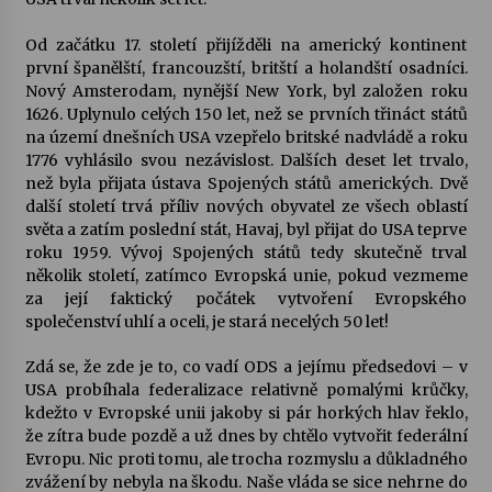
Od začátku 17. století přijížděli na americký kontinent
Varhanní recitál Michala Novenka v Klášteře
první španělští, francouzští, britští a holandští osadníci.
Želiv
Nový Amsterodam, nynější New York, byl založen roku
3. 7. 2026
1626. Uplynulo celých 150 let, než se prvních třináct států
na území dnešních USA vzepřelo britské nadvládě a roku
Petr Adamec – Malovaný svět
1776 vyhlásilo svou nezávislost. Dalších deset let trvalo,
30. 6. 2026
než byla přijata ústava Spojených států amerických. Dvě
další století trvá příliv nových obyvatel ze všech oblastí
světa a zatím poslední stát, Havaj, byl přijat do USA teprve
roku 1959. Vývoj Spojených států tedy skutečně trval
několik století, zatímco Evropská unie, pokud vezmeme
za její faktický počátek vytvoření Evropského
společenství uhlí a oceli, je stará necelých 50 let!
Zdá se, že zde je to, co vadí ODS a jejímu předsedovi – v
USA probíhala federalizace relativně pomalými krůčky,
kdežto v Evropské unii jakoby si pár horkých hlav řeklo,
že zítra bude pozdě a už dnes by chtělo vytvořit federální
Evropu. Nic proti tomu, ale trocha rozmyslu a důkladného
zvážení by nebyla na škodu. Naše vláda se sice nehrne do