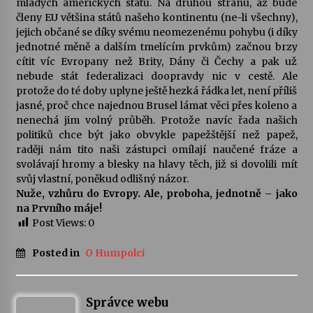
mladých amerických států. Na druhou stranu, až bude
členy EU většina států našeho kontinentu (ne-li všechny),
jejich občané se díky svému neomezenému pohybu (i díky
jednotné měně a dalším tmelícím prvkům) začnou brzy
cítit víc Evropany než Brity, Dány či Čechy a pak už
nebude stát federalizaci doopravdy nic v cestě. Ale
protože do té doby uplyne ještě hezká řádka let, není příliš
jasné, proč chce najednou Brusel lámat věci přes koleno a
nenechá jim volný průběh. Protože navíc řada našich
politiků chce být jako obvykle papežštější než papež,
raději nám tito naši zástupci omílají naučené fráze a
svolávají hromy a blesky na hlavy těch, již si dovolili mít
svůj vlastní, poněkud odlišný názor.
Nuže, vzhůru do Evropy. Ale, proboha, jednotně – jako
na Prvního máje!
Post Views:
0
Posted in
O Humpolci
Správce webu