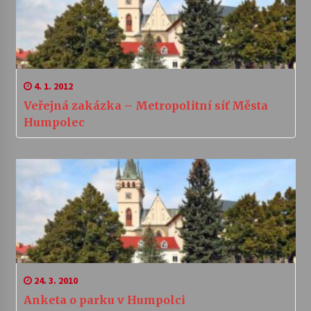
4. 1. 2012
Veřejná zakázka – Metropolitní síť Města
Humpolec
24. 3. 2010
Anketa o parku v Humpolci