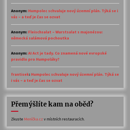
Anonym
:
Humpolec schvaluje nový územní plán. Týká se i
vás – a teď je čas se ozvat
Anonym
:
Fleischsalat – Wurstsalat s majonézou:
německá salámová pochoutka
Anonym
:
AI Act je tady. Co znamená nové evropské
pravidlo pro Humpoláky?
frantisek
:
Humpolec schvaluje nový územní plán. Týká se
i vás – a teď je čas se ozvat
Přemýšlíte kam na oběd?
Zkuste
Meníčka.cz
v místních restauracích.