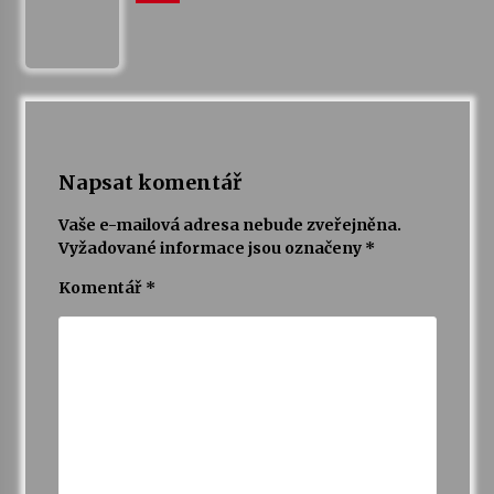
Napsat komentář
Vaše e-mailová adresa nebude zveřejněna.
Vyžadované informace jsou označeny
*
Komentář
*