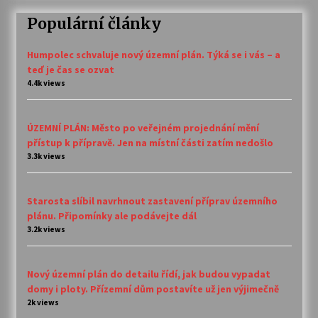
Populární články
Humpolec schvaluje nový územní plán. Týká se i vás – a
teď je čas se ozvat
4.4k views
ÚZEMNÍ PLÁN: Město po veřejném projednání mění
přístup k přípravě. Jen na místní části zatím nedošlo
3.3k views
Starosta slíbil navrhnout zastavení příprav územního
plánu. Připomínky ale podávejte dál
3.2k views
Nový územní plán do detailu řídí, jak budou vypadat
domy i ploty. Přízemní dům postavíte už jen výjimečně
2k views