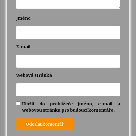
Jméno
E-mail
Webová stránka
Uložit do prohlížeče jméno, e-mail a
webovou stránku pro budoucí komentáře.