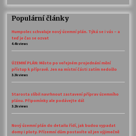
Populární články
Humpolec schvaluje nový územní plán. Týká se i vás – a
teď je čas se ozvat
4.4k views
ÚZEMNÍ PLÁN: Město po veřejném projednání mění
přístup k přípravě. Jen na místní části zatím nedošlo
3.3k views
Starosta slíbil navrhnout zastavení příprav územního
plánu. Připomínky ale podávejte dál
3.2k views
Nový územní plán do detailu řídí, jak budou vypadat
domy i ploty. Přízemní dům postavíte už jen výjimečně