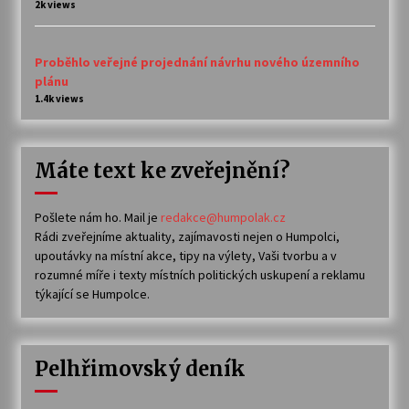
2k views
Proběhlo veřejné projednání návrhu nového územního
plánu
1.4k views
Máte text ke zveřejnění?
Pošlete nám ho. Mail je
redakce@humpolak.cz
Rádi zveřejníme aktuality, zajímavosti nejen o Humpolci,
upoutávky na místní akce, tipy na výlety, Vaši tvorbu a v
rozumné míře i texty místních politických uskupení a reklamu
týkající se Humpolce.
Pelhřimovský deník