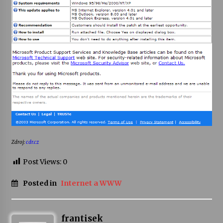
Varhanní recitál Michala Novenka v Klášteře
Želiv
3. 7. 2026
Petr Adamec – Malovaný svět
30. 6. 2026
Zdroj:
cdr.cz
Post Views:
0
Posted in
Internet a WWW
frantisek