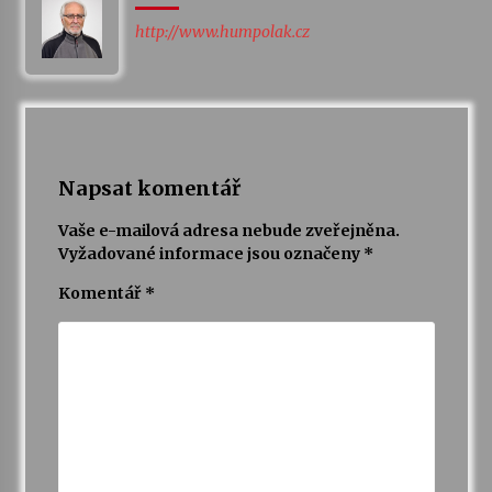
http://www.humpolak.cz
Napsat komentář
Vaše e-mailová adresa nebude zveřejněna.
Vyžadované informace jsou označeny
*
Komentář
*