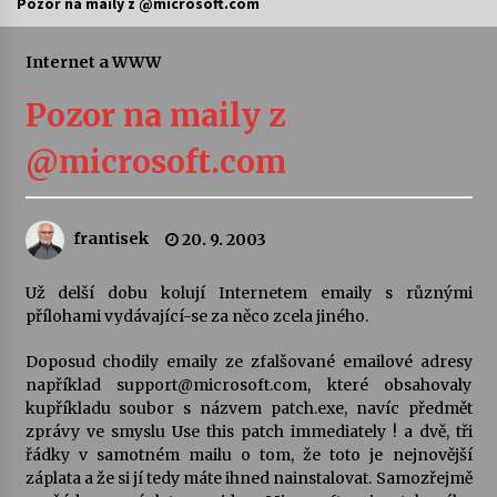
Pozor na maily z @microsoft.com
Letní koncerty ve Stromovce: Ars Camerata a
Sukuba Ensemble
Internet a WWW
4. 8. 2026
Pozor na maily z
Vernisáž výstavy Josefíny Duškové: Stávám se
@microsoft.com
kapkou
30. 7. 2026
frantisek
20. 9. 2003
Veselí muzikanti
30. 7. 2026
Už delší dobu kolují Internetem emaily s různými
přílohami vydávající-se za něco zcela jiného.
Pozvánka na integrační festival Quijotova
šedesátka: 28. 7.–1. 8. 2026
Doposud chodily emaily ze zfalšované emailové adresy
28. 7. 2026
například support@microsoft.com, které obsahovaly
kupříkladu soubor s názvem patch.exe, navíc předmět
zprávy ve smyslu Use this patch immediately ! a dvě, tři
Letní koncerty ve Stromovce: Kolchoz a
řádky v samotném mailu o tom, že toto je nejnovější
Jenakaši
záplata a že si jí tedy máte ihned nainstalovat. Samozřejmě
28. 7. 2026