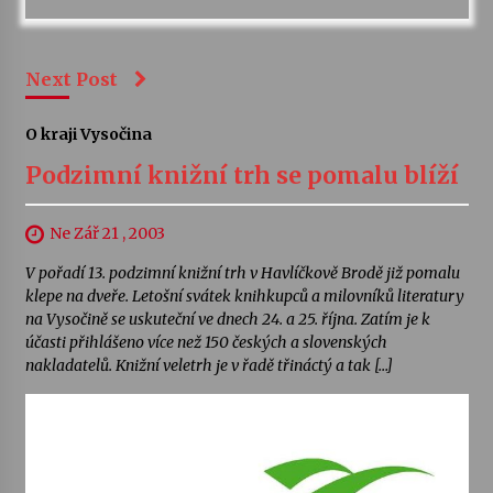
Next Post
O kraji Vysočina
Podzimní knižní trh se pomalu blíží
Ne Zář 21 , 2003
V pořadí 13. podzimní knižní trh v Havlíčkově Brodě již pomalu
klepe na dveře. Letošní svátek knihkupců a milovníků literatury
na Vysočině se uskuteční ve dnech 24. a 25. října. Zatím je k
účasti přihlášeno více než 150 českých a slovenských
nakladatelů. Knižní veletrh je v řadě třináctý a tak […]