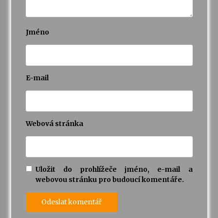
Jméno
E-mail
Webová stránka
Uložit do prohlížeče jméno, e-mail a
webovou stránku pro budoucí komentáře.