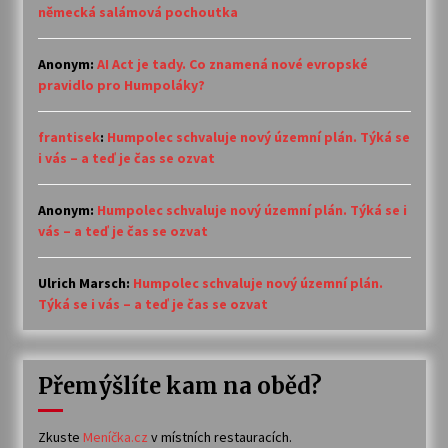
německá salámová pochoutka
Anonym
:
AI Act je tady. Co znamená nové evropské
pravidlo pro Humpoláky?
frantisek
:
Humpolec schvaluje nový územní plán. Týká se
i vás – a teď je čas se ozvat
Anonym
:
Humpolec schvaluje nový územní plán. Týká se i
vás – a teď je čas se ozvat
Ulrich Marsch
:
Humpolec schvaluje nový územní plán.
Týká se i vás – a teď je čas se ozvat
Přemýšlíte kam na oběd?
Zkuste
Meníčka.cz
v místních restauracích.