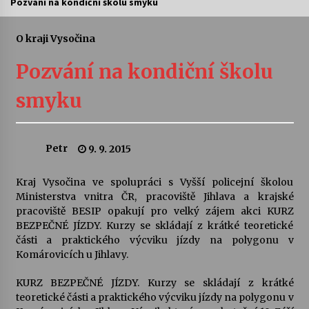
Pozvání na kondiční školu smyku
Letní koncerty ve Stromovce: Ars Camerata a
Sukuba Ensemble
O kraji Vysočina
4. 8. 2026
Pozvání na kondiční školu
Vernisáž výstavy Josefíny Duškové: Stávám se
smyku
kapkou
30. 7. 2026
Petr
9. 9. 2015
Veselí muzikanti
30. 7. 2026
Kraj Vysočina ve spolupráci s Vyšší policejní školou
Ministerstva vnitra ČR, pracoviště Jihlava a krajské
pracoviště BESIP opakují pro velký zájem akci KURZ
Pozvánka na integrační festival Quijotova
šedesátka: 28. 7.–1. 8. 2026
BEZPEČNÉ JÍZDY. Kurzy se skládají z krátké teoretické
28. 7. 2026
části a praktického výcviku jízdy na polygonu v
Komárovicích u Jihlavy.
Letní koncerty ve Stromovce: Kolchoz a
KURZ BEZPEČNÉ JÍZDY. Kurzy se skládají z krátké
Jenakaši
teoretické části a praktického výcviku jízdy na polygonu v
28. 7. 2026