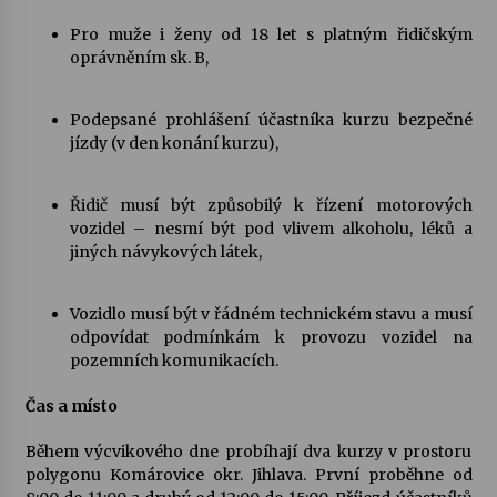
Pro muže i ženy od 18 let s platným řidičským
Varhanní recitál Michala Novenka v Klášteře
oprávněním sk. B,
Želiv
3. 7. 2026
Podepsané prohlášení účastníka kurzu bezpečné
jízdy (v den konání kurzu),
Petr Adamec – Malovaný svět
30. 6. 2026
Řidič musí být způsobilý k řízení motorových
vozidel – nesmí být pod vlivem alkoholu, léků a
jiných návykových látek,
Vozidlo musí být v řádném technickém stavu a musí
odpovídat podmínkám k provozu vozidel na
pozemních komunikacích.
Čas a místo
Během výcvikového dne probíhají dva kurzy v prostoru
polygonu Komárovice okr. Jihlava. První proběhne od