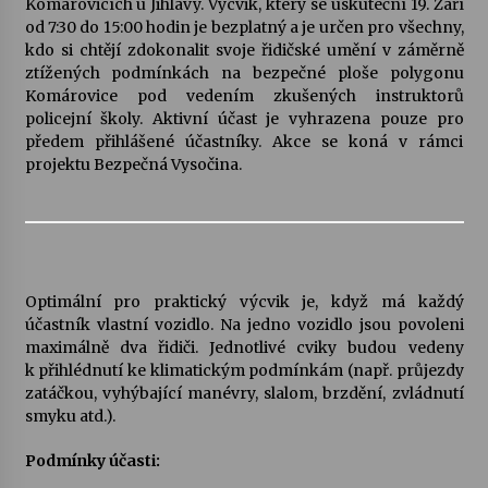
Komárovicích u Jihlavy. Výcvik, který se uskuteční 19. Září
od 7:30 do 15:00 hodin je bezplatný a je určen pro všechny,
Votavžatský ploty
kdo si chtějí zdokonalit svoje řidičské umění v záměrně
23. 7. 2026
ztížených podmínkách na bezpečné ploše polygonu
Komárovice pod vedením zkušených instruktorů
policejní školy. Aktivní účast je vyhrazena pouze pro
předem přihlášené účastníky. Akce se koná v rámci
Letní koncerty ve Stromovce: Rufus Miller
projektu Bezpečná Vysočina.
22. 7. 2026
Vysočinka
17. 7. 2026
Optimální pro praktický výcvik je, když má každý
účastník vlastní vozidlo. Na jedno vozidlo jsou povoleni
Ozvěny prázdnin
maximálně dva řidiči. Jednotlivé cviky budou vedeny
14. 7. 2026
k přihlédnutí ke klimatickým podmínkám (např. průjezdy
zatáčkou, vyhýbající manévry, slalom, brzdění, zvládnutí
smyku atd.).
Za kulturou kousek za Humpolec. V Želivě ožije
Podmínky účasti:
odkaz Josefa Čapka
13. 7. 2026