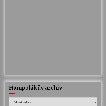
Humpolákův archiv
Humpolákův
archiv