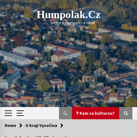
Skip
to
Humpolak.cz
content
. . . . . nejen o Humpolci a okolí
Kam za kulturou?
Home
O kraji Vysočina
Kam za kulturou?