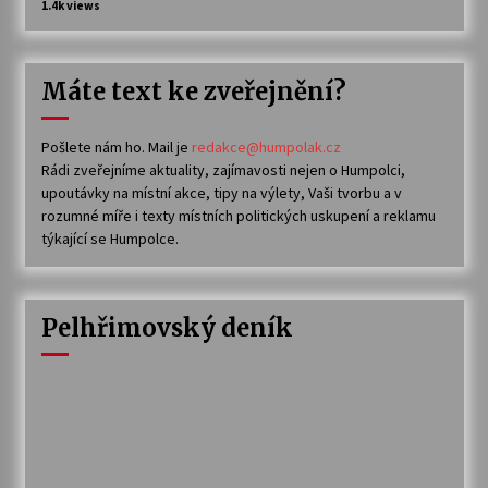
1.4k views
Máte text ke zveřejnění?
Pošlete nám ho. Mail je
redakce@humpolak.cz
Rádi zveřejníme aktuality, zajímavosti nejen o Humpolci,
upoutávky na místní akce, tipy na výlety, Vaši tvorbu a v
rozumné míře i texty místních politických uskupení a reklamu
týkající se Humpolce.
Pelhřimovský deník