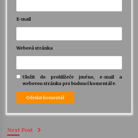
E-mail
Webová stránka
Uložit do prohlížeče jméno, e-mail a
webovou stránku pro budoucí komentáře.
Next Post