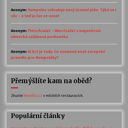
Anonym
:
Humpolec schvaluje nový územní plán. Týká se i
vás – a teď je čas se ozvat
Anonym
:
Fleischsalat – Wurstsalat s majonézou:
německá salámová pochoutka
Anonym
:
AI Act je tady. Co znamená nové evropské
pravidlo pro Humpoláky?
Přemýšlíte kam na oběd?
Zkuste
Meníčka.cz
v místních restauracích.
Populární články