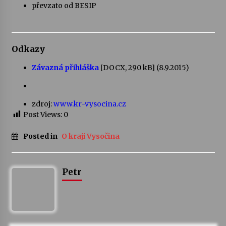
převzato od BESIP
Odkazy
Závazná přihláška
[DOCX, 290 kB] (8.9.2015)
zdroj:
www.kr-vysocina.cz
Post Views:
0
Posted in
O kraji Vysočina
Petr