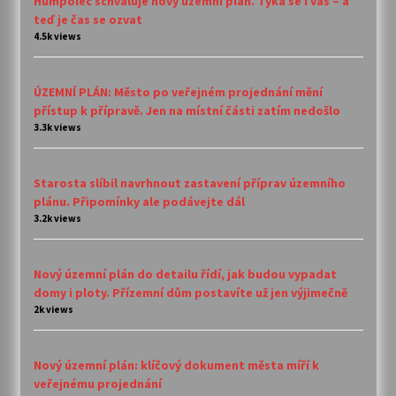
Humpolec schvaluje nový územní plán. Týká se i vás – a
teď je čas se ozvat
4.5k views
ÚZEMNÍ PLÁN: Město po veřejném projednání mění
přístup k přípravě. Jen na místní části zatím nedošlo
3.3k views
Starosta slíbil navrhnout zastavení příprav územního
plánu. Připomínky ale podávejte dál
3.2k views
Nový územní plán do detailu řídí, jak budou vypadat
domy i ploty. Přízemní dům postavíte už jen výjimečně
2k views
Nový územní plán: klíčový dokument města míří k
veřejnému projednání