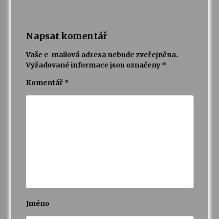
Napsat komentář
Vaše e-mailová adresa nebude zveřejněna.
Vyžadované informace jsou označeny
*
Komentář
*
Jméno