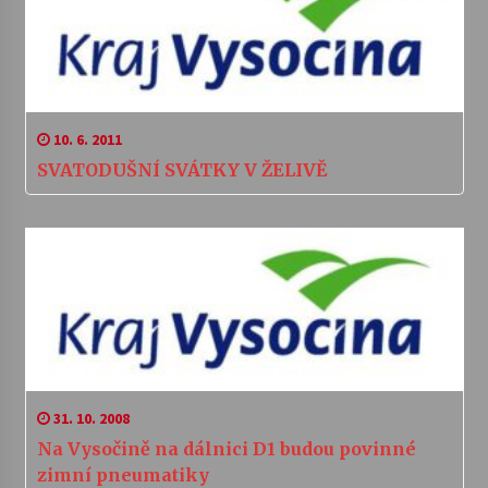
10. 6. 2011
SVATODUŠNÍ SVÁTKY V ŽELIVĚ
31. 10. 2008
Na Vysočině na dálnici D1 budou povinné
zimní pneumatiky