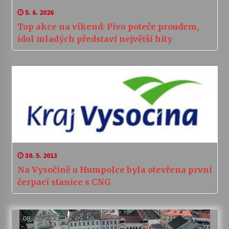
5. 6. 2026
Top akce na víkend: Pivo poteče proudem,
idol mladých představí největší hity
30. 5. 2013
Na Vysočině u Humpolce byla otevřena první
čerpací stanice s CNG