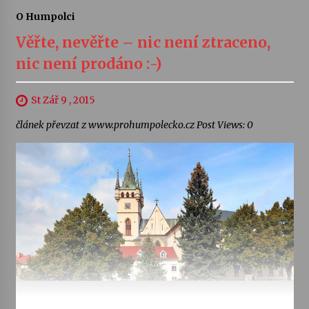
O Humpolci
Věřte, nevěřte – nic není ztraceno,
nic není prodáno :-)
St Zář 9 , 2015
článek převzat z www.prohumpolecko.cz Post Views: 0