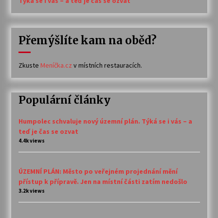
Týká se i vás – a teď je čas se ozvat
Přemýšlíte kam na oběd?
Zkuste
Meníčka.cz
v místních restauracích.
Populární články
Humpolec schvaluje nový územní plán. Týká se i vás – a
teď je čas se ozvat
4.4k views
ÚZEMNÍ PLÁN: Město po veřejném projednání mění
přístup k přípravě. Jen na místní části zatím nedošlo
3.2k views