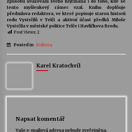
způsobu uvažování svého hejtmana i do toho, kde se
tento myšlenkový rámec vzal. Knihu doplňuje
Votavžatský ploty
předmluva redaktora, ve které popisuje starou historii
23. 7. 2026
rodu Vystrčilů v Telči a aktivní účast předků Miloše
Vystrčila v městské politice Telče i Havlíčkova Brodu.
Post Views:
2
Letní koncerty ve Stromovce: Rufus Miller
Posted in
Kultura
22. 7. 2026
Karel Kratochvíl
Vysočinka
17. 7. 2026
Ozvěny prázdnin
14. 7. 2026
Napsat komentář
Za kulturou kousek za Humpolec. V Želivě ožije
odkaz Josefa Čapka
Vaše e-mailová adresa nebude zveřejněna.
13. 7. 2026