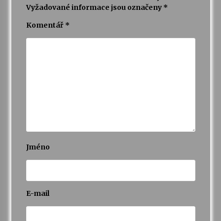
Vyžadované informace jsou označeny
*
Varhanní recitál Michala Novenka v Klášteře
Komentář
*
Želiv
3. 7. 2026
Petr Adamec – Malovaný svět
30. 6. 2026
Jméno
E-mail