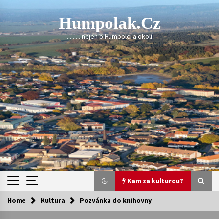
Skip
to
Humpolak.cz
content
. . . . . nejen o Humpolci a okolí
Kam za kulturou?
Home
Kultura
Pozvánka do knihovny
Kam za kulturou?