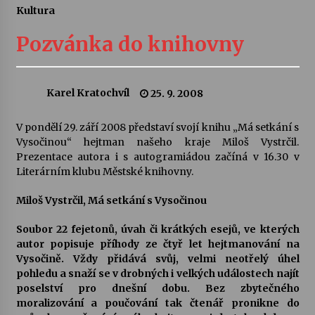
Kultura
Letní koncerty ve Stromovce: Ars Camerata a
Sukuba Ensemble
Pozvánka do knihovny
4. 8. 2026
Vernisáž výstavy Josefíny Duškové: Stávám se
Karel Kratochvíl
25. 9. 2008
kapkou
30. 7. 2026
V pondělí 29. září 2008 představí svojí knihu „Má setkání s
Vysočinou“ hejtman našeho kraje Miloš Vystrčil.
Veselí muzikanti
Prezentace autora i s autogramiádou začíná v 16.30 v
30. 7. 2026
Literárním klubu Městské knihovny.
Miloš Vystrčil, Má setkání s Vysočinou
Pozvánka na integrační festival Quijotova
šedesátka: 28. 7.–1. 8. 2026
Soubor 22 fejetonů, úvah či krátkých esejů, ve kterých
28. 7. 2026
autor popisuje příhody ze čtyř let hejtmanování na
Vysočině. Vždy přidává svůj, velmi neotřelý úhel
pohledu a snaží se v drobných i velkých událostech najít
Letní koncerty ve Stromovce: Kolchoz a
poselství pro dnešní dobu. Bez zbytečného
Jenakaši
moralizování a poučování tak čtenář pronikne do
28. 7. 2026