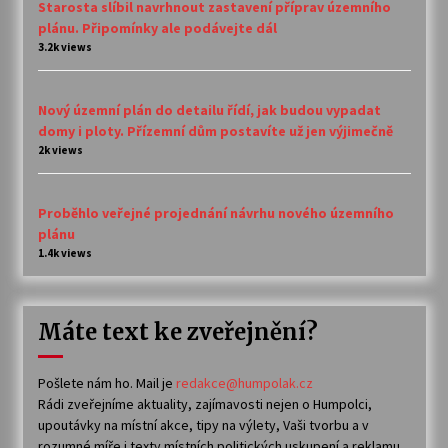
Starosta slíbil navrhnout zastavení příprav územního
plánu. Připomínky ale podávejte dál
3.2k views
Nový územní plán do detailu řídí, jak budou vypadat
domy i ploty. Přízemní dům postavíte už jen výjimečně
2k views
Proběhlo veřejné projednání návrhu nového územního
plánu
1.4k views
Máte text ke zveřejnění?
Pošlete nám ho. Mail je
redakce@humpolak.cz
Rádi zveřejníme aktuality, zajímavosti nejen o Humpolci,
upoutávky na místní akce, tipy na výlety, Vaši tvorbu a v
rozumné míře i texty místních politických uskupení a reklamu