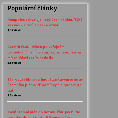
Populární články
Humpolec schvaluje nový územní plán. Týká
se i vás – a teď je čas se ozvat
4.5k views
ÚZEMNÍ PLÁN: Město po veřejném
projednání mění přístup k přípravě. Jen na
místní části zatím nedošlo
3.3k views
Starosta slíbil navrhnout zastavení příprav
územního plánu. Připomínky ale podávejte
dál
3.2k views
Nový územní plán do detailu řídí, jak budou
vypadat domy i ploty. Přízemní dům