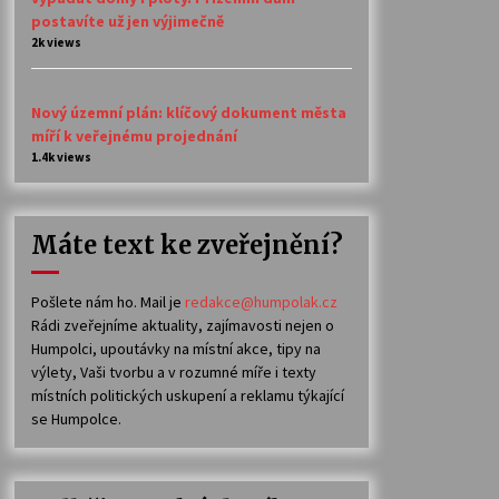
postavíte už jen výjimečně
2k views
Nový územní plán: klíčový dokument města
míří k veřejnému projednání
1.4k views
Máte text ke zveřejnění?
Pošlete nám ho. Mail je
redakce@humpolak.cz
Rádi zveřejníme aktuality, zajímavosti nejen o
Humpolci, upoutávky na místní akce, tipy na
výlety, Vaši tvorbu a v rozumné míře i texty
místních politických uskupení a reklamu týkající
se Humpolce.