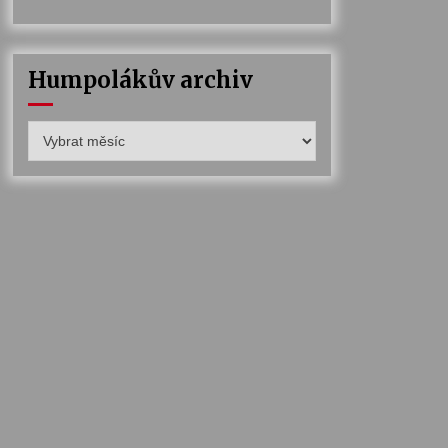
Humpolákův archiv
Humpolákův
archiv