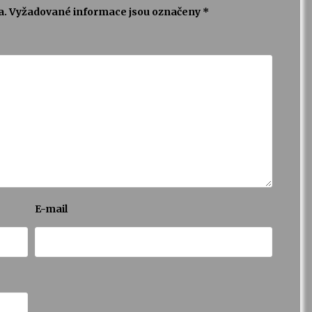
a.
Vyžadované informace jsou označeny
*
E-mail