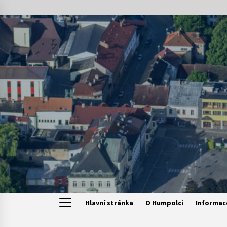
Skip
to
content
Hlavní stránka
O Humpolci
Informac