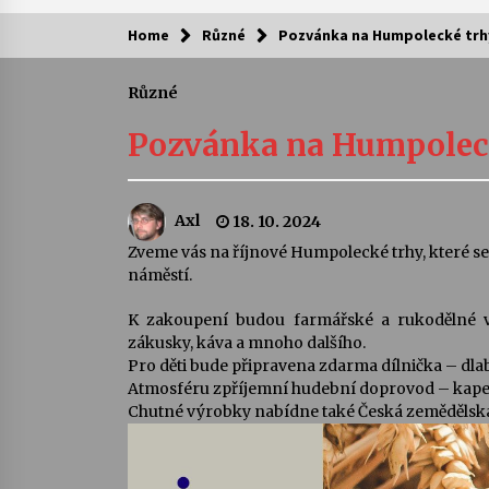
Home
Různé
Pozvánka na Humpolecké trh
Kam za kulturou?
Různé
Letní koncerty ve Stromovce: Ars
Camerata a Sukuba Ensemble
Pozvánka na Humpolec
4. 8. 2026
Pozvánka na integrační festival
Axl
18. 10. 2024
Quijotova šedesátka: 28. 7.–1. 8.
2026
Zveme vás na říjnové Humpolecké trhy, které se 
28. 7. 2026
náměstí.
Letní koncerty ve Stromovce: Rufu
K zakoupení budou farmářské a rukodělné výr
Miller
zákusky, káva a mnoho dalšího.
22. 7. 2026
Pro děti bude připravena zdarma dílnička – dl
Atmosféru zpříjemní hudební doprovod – kape
Chutné výrobky nabídne také Česká zemědělsk
Za kulturou kousek za Humpolec. 
Želivě ožije odkaz Josefa Čapka
13. 7. 2026