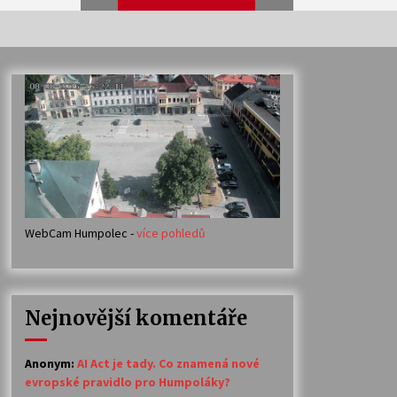
Veselí muzikanti
30. 7. 2026
Votavžatský ploty
23. 7. 2026
WebCam Humpolec -
více pohledů
Ozvěny prázdnin
14. 7. 2026
Nejnovější komentáře
Petr Adamec – Malovaný svět
30. 6. 2026
Anonym
:
AI Act je tady. Co znamená nové
evropské pravidlo pro Humpoláky?