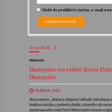
Uložit do prohlížeče jméno, e-mail a 
Next Post
Historie
Humpolec na videu: Retro Zlatá
Humpolec
Pá Říj 18 , 2024
Slovo autora: „Máme k dispozici několik videokazet 
krátkou ukázku z jednoho finále, u kterého ale nezná
autokrosového tratě Pod Vilémovském lomem a úplně