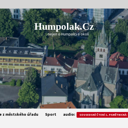
Humpolak.cz
. . . . . nejen o Humpolci a okolí
e z městského úřadu
Sport
audio:
SOUSEDSKÉ ČTENÍ-L. PAMĚTNICKÁ: 