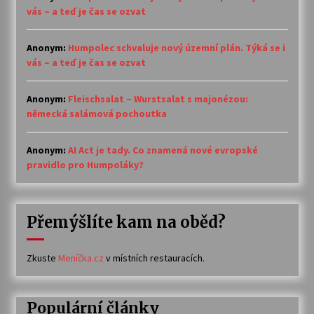
vás – a teď je čas se ozvat
Anonym
:
Humpolec schvaluje nový územní plán. Týká se i
vás – a teď je čas se ozvat
Anonym
:
Fleischsalat – Wurstsalat s majonézou:
německá salámová pochoutka
Anonym
:
AI Act je tady. Co znamená nové evropské
pravidlo pro Humpoláky?
Přemýšlíte kam na oběd?
Zkuste
Meníčka.cz
v místních restauracích.
Populární články