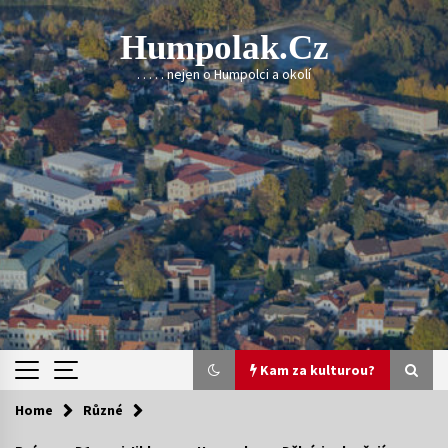
Skip
to
Humpolak.cz
content
. . . . . nejen o Humpolci a okolí
Kam za kulturou?
Home
Různé
Kam za kulturou?