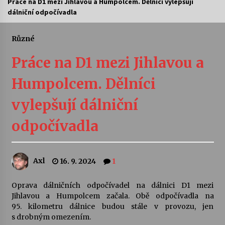
Práce na D1 mezi Jihlavou a Humpolcem. Dělníci vylepšují
dálniční odpočívadla
Letní koncerty ve Stromovce: Ars Camerata a
Sukuba Ensemble
4. 8. 2026
Různé
Práce na D1 mezi Jihlavou a
Vernisáž výstavy Josefíny Duškové: Stávám se
kapkou
Humpolcem. Dělníci
30. 7. 2026
vylepšují dálniční
Veselí muzikanti
30. 7. 2026
odpočívadla
Pozvánka na integrační festival Quijotova
Axl
16. 9. 2024
1
šedesátka: 28. 7.–1. 8. 2026
28. 7. 2026
Oprava dálničních odpočívadel na dálnici D1 mezi
Jihlavou a Humpolcem začala. Obě odpočívadla na
Letní koncerty ve Stromovce: Kolchoz a
95. kilometru dálnice budou stále v provozu, jen
Jenakaši
s drobným omezením.
28. 7. 2026