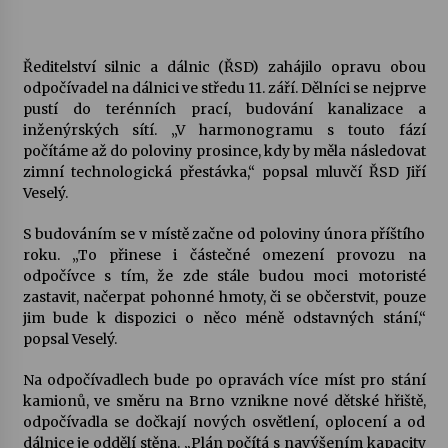
Votavžatský ploty
23. 7. 2026
Ředitelství silnic a dálnic (ŘSD) zahájilo opravu obou
odpočívadel na dálnici ve středu 11. září. Dělníci se nejprve
pustí do terénních prací, budování kanalizace a
inženýrských sítí. „V harmonogramu s touto fází
Letní koncerty ve Stromovce: Rufus Miller
počítáme až do poloviny prosince, kdy by měla následovat
22. 7. 2026
zimní technologická přestávka,“ popsal mluvčí ŘSD Jiří
Veselý.
Vysočinka
S budováním se v místě začne od poloviny února příštího
17. 7. 2026
roku. „To přinese i částečné omezení provozu na
odpočívce s tím, že zde stále budou moci motoristé
zastavit, načerpat pohonné hmoty, či se občerstvit, pouze
Ozvěny prázdnin
jim bude k dispozici o něco méně odstavných stání,“
14. 7. 2026
popsal Veselý.
Na odpočívadlech bude po opravách více míst pro stání
kamionů, ve směru na Brno vznikne nové dětské hřiště,
Za kulturou kousek za Humpolec. V Želivě ožije
odpočívadla se dočkají nových osvětlení, oplocení a od
odkaz Josefa Čapka
dálnice je oddělí stěna. „Plán počítá s navýšením kapacity
13. 7. 2026