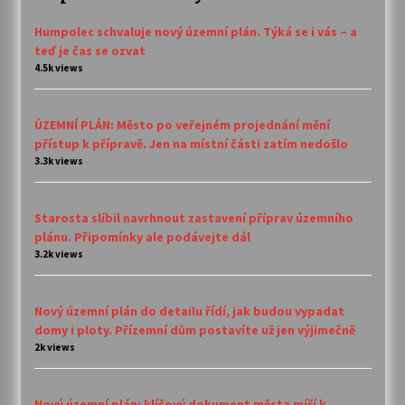
Humpolec schvaluje nový územní plán. Týká se i vás – a
teď je čas se ozvat
4.5k views
ÚZEMNÍ PLÁN: Město po veřejném projednání mění
přístup k přípravě. Jen na místní části zatím nedošlo
3.3k views
Starosta slíbil navrhnout zastavení příprav územního
plánu. Připomínky ale podávejte dál
3.2k views
Nový územní plán do detailu řídí, jak budou vypadat
domy i ploty. Přízemní dům postavíte už jen výjimečně
2k views
Nový územní plán: klíčový dokument města míří k