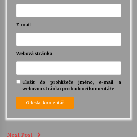
E-mail
Webová stránka
Uložit do prohlížeče jméno, e-mail a
webovou stránku pro budoucí komentáře.
Next Post