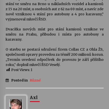
stání ve směru na Brno u nákladních vozidel a kamionů
z 15 na 20 míst, u osobních aut z 62 na 69 míst, a navíc zde
Varhanní recitál Michala Novenka v Klášteře
nově vzniknou 4 stání pro autobusy a 4 pro karavany,“
Želiv
vyjmenoval mluvčí ŘSD.
3. 7. 2026
Dvacítka nových míst pro stání kamionů vznikne ve
směru na Prahu, přibudou i místa pro autobusy a
Petr Adamec – Malovaný svět
karavany.
30. 6. 2026
O stavbu se postará sdružení firem Collas CZ a Ohla ŽS,
společnosti opravy provedou za téměř 200 milionů korun.
„Termín uvedení odpočívek do provozu je září příštího
roku,“ doplnil mluvčí ŘSD Veselý.
Post Views:
1
Posted in
Různé
Axl