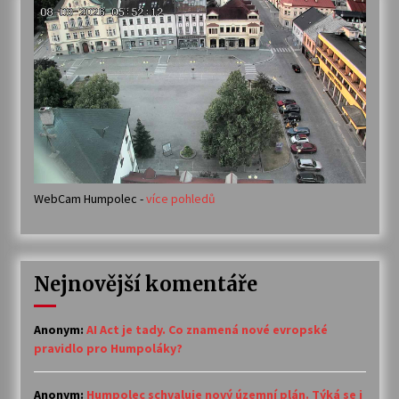
WebCam Humpolec -
více pohledů
Nejnovější komentáře
Anonym
:
AI Act je tady. Co znamená nové evropské
pravidlo pro Humpoláky?
Anonym
:
Humpolec schvaluje nový územní plán. Týká se i