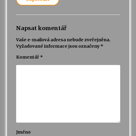
Napsat komentář
Vaše e-mailová adresa nebude zveřejněna.
Vyžadované informace jsou označeny
*
Komentář
*
Jméno