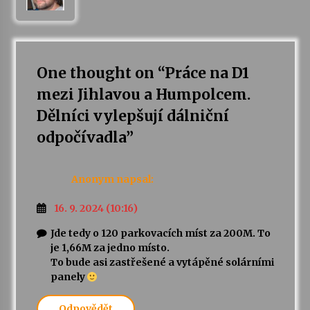
One thought on “
Práce na D1
mezi Jihlavou a Humpolcem.
Dělníci vylepšují dálniční
odpočívadla
”
Anonym
napsal:
16. 9. 2024 (10:16)
Jde tedy o 120 parkovacích míst za 200M. To
je 1,66M za jedno místo.
To bude asi zastřešené a vytápěné solárními
panely
Odpovědět