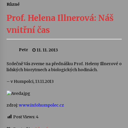
Různé
Letní koncerty ve Stromovce: Ars Camerata a
Sukuba Ensemble
Prof. Helena Illnerová: Náš
4. 8. 2026
vnitřní čas
Vernisáž výstavy Josefíny Duškové: Stávám se
kapkou
30. 7. 2026
Petr
11. 11. 2013
Veselí muzikanti
Srdečně Vás zveme na přednášku Prof. Heleny Illnerové o
30. 7. 2026
lidských biorytmech a biologických hodinách.
– v Humpolci, 13.11.2013
Pozvánka na integrační festival Quijotova
šedesátka: 28. 7.–1. 8. 2026
28. 7. 2026
zdroj:
www.infohumpolec.cz
Letní koncerty ve Stromovce: Kolchoz a
Post Views:
4
Jenakaši
28. 7. 2026