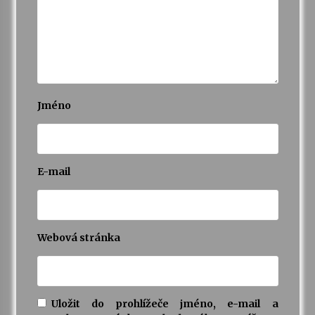
Varhanní recitál Michala Novenka v Klášteře
Želiv
3. 7. 2026
Petr Adamec – Malovaný svět
Jméno
30. 6. 2026
E-mail
Webová stránka
Uložit do prohlížeče jméno, e-mail a