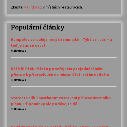
Zkuste
Meníčka.cz
v místních restauracích.
Populární články
Humpolec schvaluje nový územní plán. Týká se i vás – a
teď je čas se ozvat
4.3k views
ÚZEMNÍ PLÁN: Město po veřejném projednání mění
přístup k přípravě. Jen na místní části zatím nedošlo
3.2k views
Starosta slíbil navrhnout zastavení příprav územního
plánu. Připomínky ale podávejte dál
3.2k views