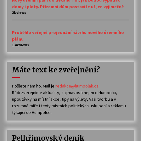
Nový územní plán do detailu řídí, jak budou vypadat
domy i ploty. Přízemní dům postavíte už jen výjimečně
2k views
Proběhlo veřejné projednání návrhu nového územního
plánu
1.4k views
Máte text ke zveřejnění?
Pošlete nám ho. Mail je
redakce@humpolak.cz
Rádi zveřejníme aktuality, zajímavosti nejen o Humpolci,
upoutávky na místní akce, tipy na výlety, Vaši tvorbu a v
rozumné míře i texty místních politických uskupení a reklamu
týkající se Humpolce.
Pelhřimovský deník