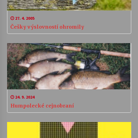
27. 4. 2005
Češky výslovností ohromily
24. 9. 2024
Humpolecké cejnobraní