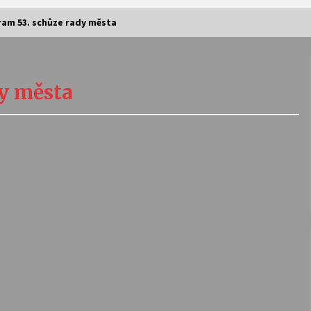
am 53. schůze rady města
Vernisáž výstavy Josefíny Duškové:
Stávám se kapkou
y města
30. 7. 2026
Letní koncerty ve Stromovce:
Kolchoz a Jenakaši
28. 7. 2026
s
Vysočinka
17. 7. 2026
V
Varhanní recitál Michala Novenka v
Klášteře Želiv
3. 7. 2026