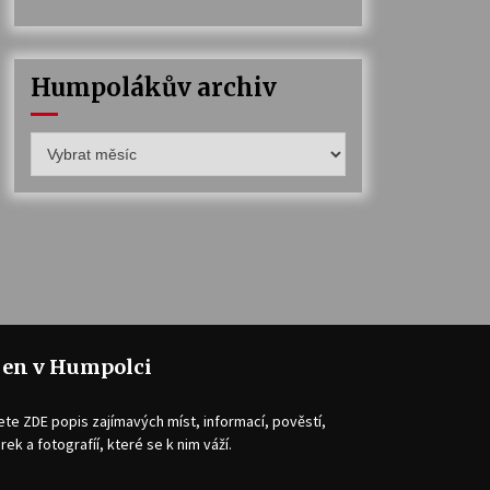
Humpolákův archiv
Humpolákův
archiv
jen v Humpolci
ete ZDE popis zajímavých míst, informací, pověstí,
rek a fotografíí, které se k nim váží.