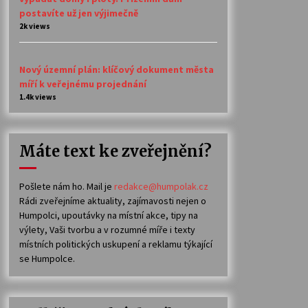
postavíte už jen výjimečně
2k views
Nový územní plán: klíčový dokument města
míří k veřejnému projednání
1.4k views
Máte text ke zveřejnění?
Pošlete nám ho. Mail je
redakce@humpolak.cz
Rádi zveřejníme aktuality, zajímavosti nejen o
Humpolci, upoutávky na místní akce, tipy na
výlety, Vaši tvorbu a v rozumné míře i texty
místních politických uskupení a reklamu týkající
se Humpolce.