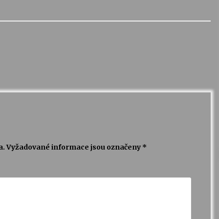
a.
Vyžadované informace jsou označeny
*