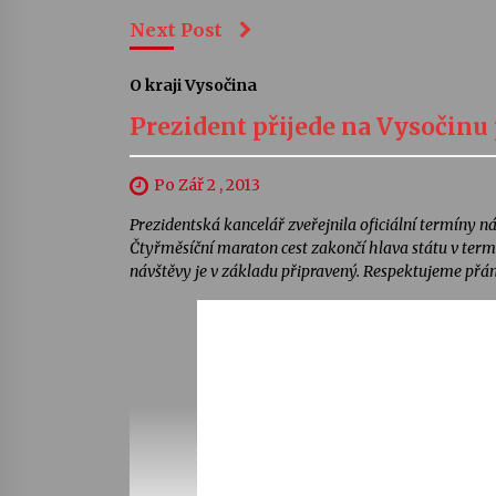
Next Post
O kraji Vysočina
Prezident přijede na Vysočin
Po Zář 2 , 2013
Prezidentská kancelář zveřejnila oficiální termíny n
Čtyřměsíční maraton cest zakončí hlava státu v termí
návštěvy je v základu připravený. Respektujeme přání 