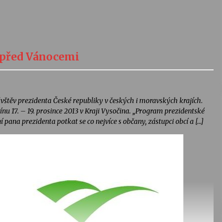
u před Vánocemi
ávštěv prezidenta České republiky v českých i moravských krajích.
nu 17. – 19. prosince 2013 v Kraji Vysočina. „Program prezidentské
pana prezidenta potkat se co nejvíce s občany, zástupci obcí a […]