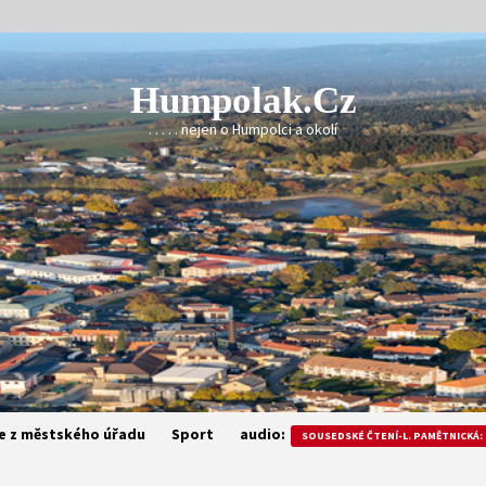
Humpolak.cz
. . . . . nejen o Humpolci a okolí
e z městského úřadu
Sport
audio:
SOUSEDSKÉ ČTENÍ-L. PAMĚTNICKÁ: 