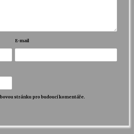
E-mail
webovou stránku pro budoucí komentáře.