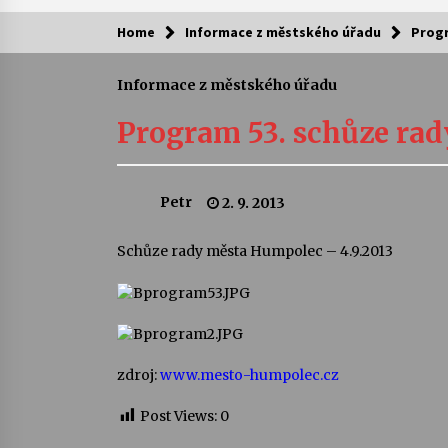
Home
Informace z městského úřadu
Progr
Kam za kulturou?
Informace z městského úřadu
Letní koncerty ve Stromovce: Ars
Camerata a Sukuba Ensemble
Program 53. schůze rad
4. 8. 2026
Pozvánka na integrační festival
Petr
2. 9. 2013
Quijotova šedesátka: 28. 7.–1. 8.
2026
28. 7. 2026
Schůze rady města Humpolec – 4.9.2013
Letní koncerty ve Stromovce: Rufu
Miller
22. 7. 2026
zdroj:
www.mesto-humpolec.cz
Za kulturou kousek za Humpolec. 
Želivě ožije odkaz Josefa Čapka
Post Views:
0
13. 7. 2026