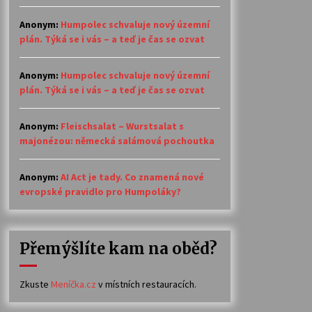
Anonym
:
Humpolec schvaluje nový územní
plán. Týká se i vás – a teď je čas se ozvat
Anonym
:
Humpolec schvaluje nový územní
plán. Týká se i vás – a teď je čas se ozvat
Anonym
:
Fleischsalat – Wurstsalat s
majonézou: německá salámová pochoutka
Anonym
:
AI Act je tady. Co znamená nové
evropské pravidlo pro Humpoláky?
Přemýšlíte kam na oběd?
Zkuste
Meníčka.cz
v místních restauracích.