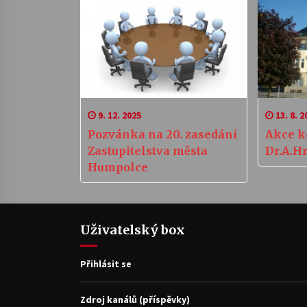
9. 12. 2025
13. 8. 2
Pozvánka na 20. zasedání
Akce k
Zastupitelstva města
Dr.A.H
Humpolce
Uživatelský box
Přihlásit se
Zdroj kanálů (příspěvky)