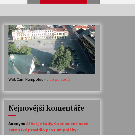
Veselí muzikanti
30. 7. 2026
Votavžatský ploty
23. 7. 2026
WebCam Humpolec -
více pohledů
Ozvěny prázdnin
14. 7. 2026
Nejnovější komentáře
Petr Adamec – Malovaný svět
30. 6. 2026
Anonym
:
AI Act je tady. Co znamená nové
evropské pravidlo pro Humpoláky?