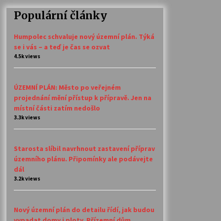
Populární články
Humpolec schvaluje nový územní plán. Týká
se i vás – a teď je čas se ozvat
4.5k views
ÚZEMNÍ PLÁN: Město po veřejném
projednání mění přístup k přípravě. Jen na
místní části zatím nedošlo
3.3k views
Starosta slíbil navrhnout zastavení příprav
územního plánu. Připomínky ale podávejte
dál
3.2k views
Nový územní plán do detailu řídí, jak budou
vypadat domy i ploty. Přízemní dům