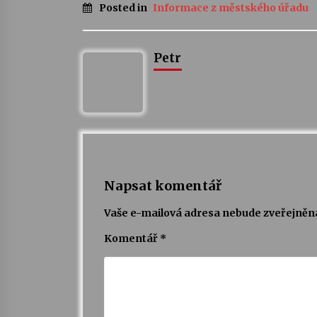
Posted in
Informace z městského úřadu
Petr
Napsat komentář
Vaše e-mailová adresa nebude zveřejněn
Komentář
*