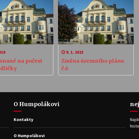
019
9. 1. 2023
onané na počest
Změna územního plánu
rdličky
č.6
O Humpolákovi
ne
Kontakty
Najd
histo
O Humpolákovi