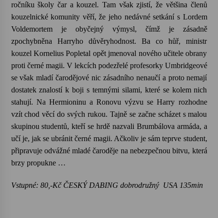
ročníku školy čar a kouzel. Tam však zjistí, že většina členů
kouzelnické komunity věří, že jeho nedávné setkání s Lordem
Voldemortem je obyčejný výmysl, čímž je zásadně
zpochybněna Harryho důvěryhodnost. Ba co hůř, ministr
kouzel Kornelius Popletal opět jmenoval nového učitele obrany
proti černé magii. V lekcích podezřelé profesorky Umbridgeové
se však mladí čarodějové nic zásadního nenaučí a proto nemají
dostatek znalostí k boji s temnými silami, které se kolem nich
stahují. Na Hermioninu a Ronovu výzvu se Harry rozhodne
vzít chod věcí do svých rukou. Tajně se začne scházet s malou
skupinou studentů, kteří se hrdě nazvali Brumbálova armáda, a
učí je, jak se ubránit černé magii. Ačkoliv je sám teprve student,
připravuje odvážné mladé čaroděje na nebezpečnou bitvu, která
brzy propukne …
Vstupné: 80,-Kč ČESKÝ DABING dobrodružný USA 135min