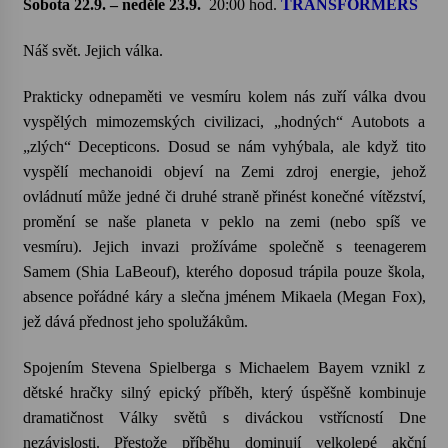
Sobota 22.9. – neděle 23.9.
20:00 hod.
TRANSFORMERS
Náš svět. Jejich válka.
Prakticky odnepaměti ve vesmíru kolem nás zuří válka dvou
vyspělých mimozemských civilizaci, „hodných“ Autobots a
„zlých“ Decepticons. Dosud se nám vyhýbala, ale když tito
vyspělí mechanoidi objeví na Zemi zdroj energie, jehož
ovládnutí může jedné či druhé straně přinést konečné vítězství,
promění se naše planeta v peklo na zemi (nebo spíš ve
vesmíru). Jejich invazi prožíváme společně s teenagerem
Samem (Shia LaBeouf), kterého doposud trápila pouze škola,
absence pořádné káry a slečna jménem Mikaela (Megan Fox),
jež dává přednost jeho spolužákům.
Spojením Stevena Spielberga s Michaelem Bayem vznikl z
dětské hračky silný epický příběh, který úspěšně kombinuje
dramatičnost Války světů s diváckou vstřícností Dne
nezávislosti. Přestože příběhu dominují velkolepé akční