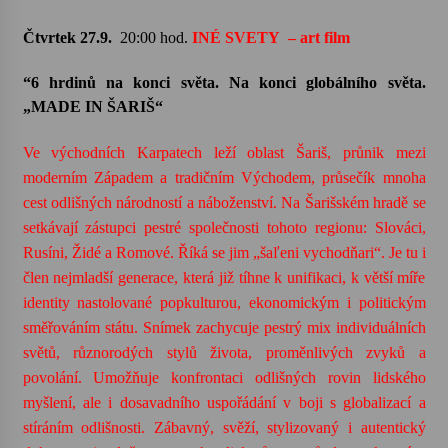
Čtvrtek 27.9.
20:00 hod.
INÉ SVETY
– art film
“6 hrdinů na konci světa. Na konci globálního světa.
„MADE IN ŠARIŠ“
Ve východních Karpatech leží oblast Šariš, průnik mezi
moderním Západem a tradičním Východem, průsečík mnoha
cest odlišných národností a náboženství. Na Šarišském hradě se
setkávají zástupci pestré společnosti tohoto regionu: Slováci,
Rusíni, Židé a Romové. Říká se jim „šaľeni vychodňari“. Je tu i
člen nejmladší generace, která již tíhne k unifikaci, k větší míře
identity nastolované popkulturou, ekonomickým i politickým
směřováním státu. Snímek zachycuje pestrý mix individuálních
světů, různorodých stylů života, proměnlivých zvyků a
povolání. Umožňuje konfrontaci odlišných rovin lidského
myšlení, ale i dosavadního uspořádání v boji s globalizací a
stíráním odlišnosti. Zábavný, svěží, stylizovaný i autentický