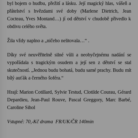
byl bojem o hudbu, přežití a lásku. Její magický hlas, vášeň a
přátelství s hvězdami své doby (Marlene Dietrich, Jean
Cocteau, Yves Montand…) jí od dětství v chudobě přivedlo k
obdivu celého světa.
Žila vždy naplno a „ničeho nelitovala…“ .
Díky své neuvěřitelně silné vůli a neobyčejnému nadání se
vypořádala s tragickým osudem a její sen z dětství se stal
skutečností. „Jednou budu bohatá, budu samé prachy. Budu mít
bílý auťák a černého šoféra.“
Hrají: Marion Cotillard, Sylvie Testud, Clotilde Courau, Gérard
Depardieu, Jean-Paul Rouve, Pascal Greggory, Marc Barbé,
Caroline Sihol
Vstupné: 70,-Kč drama FR/UK/ČR 140min