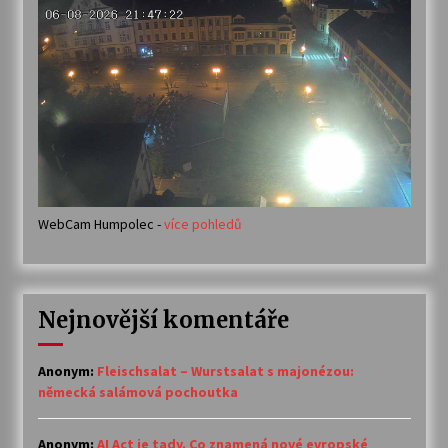
WebCam Humpolec -
více pohledů
Nejnovější komentáře
Anonym
:
Fleischsalat – Wurstsalat s majonézou:
německá salámová pochoutka
Anonym
:
AI Act je tady. Co znamená nové evropské