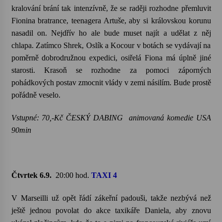
kralování brání tak intenzívně, že se raději rozhodne přemluvit
Fionina bratrance, teenagera Artuše, aby si královskou korunu
Varhanní recitál Michala Novenka v Klášteře
Želiv
nasadil on. Nejdřív ho ale bude muset najít a udělat z něj
3. 7. 2026
chlapa. Zatímco Shrek, Oslík a Kocour v botách se vydávají na
poměrně dobrodružnou expedici, osiřelá Fiona má úplně jiné
Petr Adamec – Malovaný svět
starosti. Krasoň se rozhodne za pomoci záporných
30. 6. 2026
pohádkových postav zmocnit vlády v zemi násilím. Bude prostě
pořádně veselo.
Vstupné: 70,-Kč ČESKÝ DABING animovaná komedie USA
90min
Čtvrtek 6.9.
20:00 hod.
TAXI 4
V Marseilli už opět řádí zákeřní padouši, takže nezbývá než
ještě jednou povolat do akce taxikáře Daniela, aby znovu