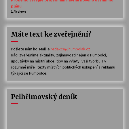
plánu
1.4k views
Máte text ke zveřejnění?
Pošlete nám ho. Mail je
redakce@humpolak.cz
Rádi zveřejníme aktuality, zajímavosti nejen o Humpolci,
upoutávky na místní akce, tipy na výlety, Vaši tvorbu a v
rozumné míře i texty místních politických uskupení a reklamu
týkající se Humpolce.
Pelhřimovský deník