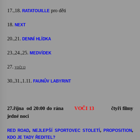
17.,18.
pro děti
RATATOUILLE
18.
NEXT
20.,21.
DENNÍ HLÍDKA
23.,24.,25.
MEDVÍDEK
27.
VOČI 13
30.,31.,1.11.
FAUNŮV LABYRINT
27.října od 20:00 do rána
VOČI 13
čtyři filmy
jedné noci
,
,
,
RED ROAD
NEJLEPŠÍ SPORTOVEC STOLETÍ
PROPOSITION
KDO JE TADY ŘEDITEL?