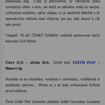
memoriálu Big Cody je přesvědčen, že vítězstvím získá
vytoužený obdiv a úctu, ale když se náhodou setká se starým,
vyřízeným surfařem, začne chápat, co je skutečně důležité a že
opravdovým vítězem není vždycky jen ten, kdo dorazí k cíli
jako první.
Vstupné: 70,-Kč ČESKÝ DABING rodinná animovaná akční
komedie USA 90min
Úterý 25.9. – středa 26.9.
20:00 hod.
EDITH PIAF
–
filmový tip
Narodila se na chodníku, vyrůstala v nevěstinci, vydělávala si
pouličním zpěvem… Přesto se z ní stala světoznámá hvězda
první velikosti.
Život Edith Piaf (vlastním jménem Edith Giovanna Gassion)