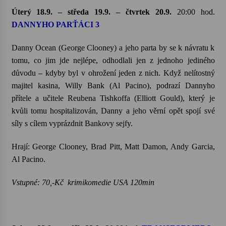
Úterý 18.9. – středa 19.9. – čtvrtek 20.9.
20:00 hod.
DANNYHO PARŤÁCI 3
Danny Ocean (George Clooney) a jeho parta by se k návratu k
tomu, co jim jde nejlépe, odhodlali jen z jednoho jediného
důvodu – kdyby byl v ohrožení jeden z nich. Když nelítostný
majitel kasina, Willy Bank (Al Pacino), podrazí Dannyho
přítele a učitele Reubena Tishkoffa (Elliott Gould), který je
kvůli tomu hospitalizován, Danny a jeho věrní opět spojí své
síly s cílem vyprázdnit Bankovy sejfy.
Hrají: George Clooney, Brad Pitt, Matt Damon, Andy Garcia,
Al Pacino.
Vstupné: 70,-Kč krimikomedie USA 120min