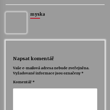
myska
Napsat komentář
Vaše e-mailová adresa nebude zveřejněna.
Vyžadované informace jsou označeny
*
Komentář
*