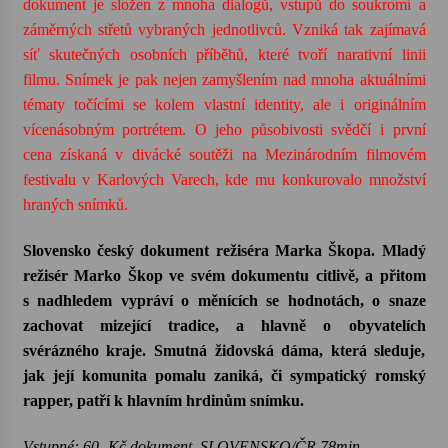
dokument je složen z mnoha dialogů, vstupů do soukromí a
záměrných střetů vybraných jednotlivců. Vzniká tak zajímavá
síť skutečných osobních příběhů, které tvoří narativní linii
filmu. Snímek je pak nejen zamyšlením nad mnoha aktuálními
tématy točícími se kolem vlastní identity, ale i originálním
vícenásobným portrétem. O jeho působivosti svědčí i první
cena získaná v divácké soutěži na Mezinárodním filmovém
festivalu v Karlových Varech, kde mu konkurovalo množství
hraných snímků.
Slovensko český dokument režiséra Marka Škopa.
Mladý
režisér Marko Škop ve svém dokumentu citlivě, a přitom
s nadhledem vypráví o měnících se hodnotách, o snaze
zachovat mizející tradice, a hlavně o obyvatelích
svérázného kraje. Smutná židovská dáma, která sleduje,
jak její komunita pomalu zaniká, či sympatický romský
rapper, patří k hlavním hrdinům snímku.
Vstupné: 60,-Kč dokument SLOVENSKO/ČR 78min