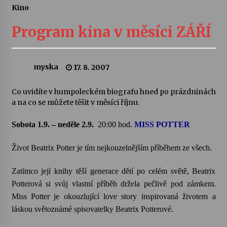
Kino
Letní koncerty ve Stromovce: Ars Camerata a
Sukuba Ensemble
Program kina v měsíci ZÁŘÍ
4. 8. 2026
Vernisáž výstavy Josefíny Duškové: Stávám se
myska
17. 8. 2007
kapkou
30. 7. 2026
Co uvidíte v humpoleckém biografu hned po prázdninách
a na co se můžete těšit v měsíci říjnu.
Veselí muzikanti
30. 7. 2026
Sobota 1.9. – neděle 2.9.
20:00 hod.
MISS POTTER
Život Beatrix Potter je tím nejkouzelnějším příběhem ze všech.
Pozvánka na integrační festival Quijotova
šedesátka: 28. 7.–1. 8. 2026
Zatímco její knihy těší generace dětí po celém světě, Beatrix
28. 7. 2026
Potterová si svůj vlastní příběh držela pečlivě pod zámkem.
Miss Potter je okouzlující love story inspirovaná životem a
Letní koncerty ve Stromovce: Kolchoz a
láskou světoznámé spisovatelky Beatrix Potterové.
Jenakaši
28. 7. 2026