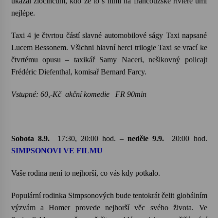
ukázal zločincům, kdo že to s nimi na francouzské riviéře umí
nejlépe.
Taxi 4 je čtvrtou částí slavné automobilové ságy Taxi napsané
Lucem Bessonem. Všichni hlavní herci trilogie Taxi se vrací ke
čtvrtému opusu – taxikář Samy Naceri, nešikovný policajt
Frédéric Diefenthal, komisař Bernard Farcy.
Vstupné: 60,-Kč akční komedie FR 90min
Sobota 8.9.
17:30, 20:00 hod. –
neděle 9.9.
20:00 hod.
SIMPSONOVI VE FILMU
Vaše rodina není to nejhorší, co vás kdy potkalo.
Populární rodinka Simpsonových bude tentokrát čelit globálním
výzvám a Homer provede nejhorší věc svého života. Ve