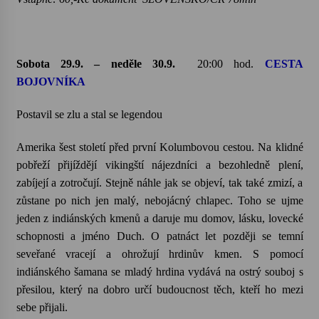
Sobota 29.9. – neděle 30.9.
20:00 hod.
CESTA
BOJOVNÍKA
Postavil se zlu a stal se legendou
Amerika šest století před první Kolumbovou cestou. Na klidné
pobřeží přijíždějí vikingští nájezdníci a bezohledně plení,
zabíjejí a zotročují. Stejně náhle jak se objeví, tak také zmizí, a
zůstane po nich jen malý, nebojácný chlapec. Toho se ujme
jeden z indiánských kmenů a daruje mu domov, lásku, lovecké
schopnosti a jméno Duch. O patnáct let později se temní
seveřané vracejí a ohrožují hrdinův kmen. S pomocí
indiánského šamana se mladý hrdina vydává na ostrý souboj s
přesilou, který na dobro určí budoucnost těch, kteří ho mezi
sebe přijali.