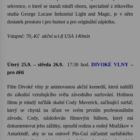
sekvence, o které se starali mistři oboru, specialisté z trikového
studia George Lucase Industrial Light and Magic, je v něm
dostatek prostoru i pro humor a pro originální zápletku.
Vstupné: 70,-Kč akční sci-fi USA 140min
Úterý 25.9. – středa 26.9.
17:30 hod.
DIVOKÉ VLNY
–
pro děti
Film Divoké vlny je animovanou akční komedií, která nahlíží
do zákulisí vzrušujícího světa závodního surfování. Hrdinou
filmu je mladý tučňák skalní Cody Maverick, začínající surfař,
který se chystá na účast ve svém prvním profesionálním
závodu. Cody, následován filmovým štábem, který má
dokumentovat jeho zážitky, opouští rodinu a rodný Mražákov v
Antarktidě, aby se na ostrově Pin-Guí zúčastnil surfařského