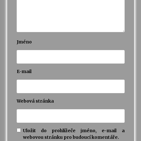
Jméno
E-mail
Webová stránka
Uložit do prohlížeče jméno, e-mail a
webovou stránku pro budoucí komentáře.