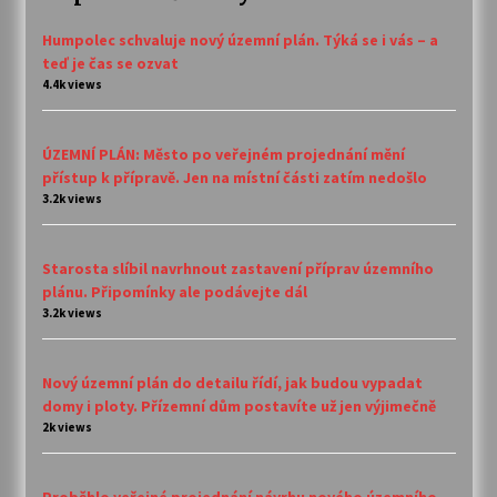
Humpolec schvaluje nový územní plán. Týká se i vás – a
teď je čas se ozvat
4.4k views
ÚZEMNÍ PLÁN: Město po veřejném projednání mění
přístup k přípravě. Jen na místní části zatím nedošlo
3.2k views
Starosta slíbil navrhnout zastavení příprav územního
plánu. Připomínky ale podávejte dál
3.2k views
Nový územní plán do detailu řídí, jak budou vypadat
domy i ploty. Přízemní dům postavíte už jen výjimečně
2k views
Proběhlo veřejné projednání návrhu nového územního