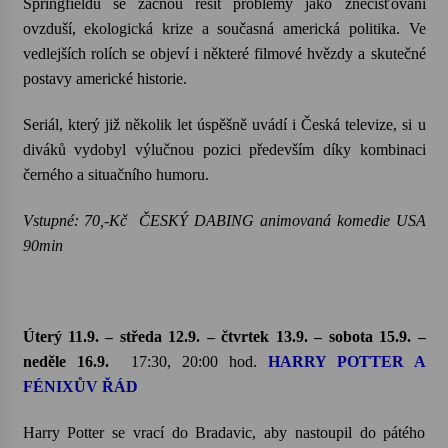
Springfieldu se začnou řešit problémy jako znečišťování
ovzduší, ekologická krize a současná americká politika. Ve
vedlejších rolích se objeví i některé filmové hvězdy a skutečné
postavy americké historie.
Seriál, který již několik let úspěšně uvádí i Česká televize, si u
diváků vydobyl výlučnou pozici především díky kombinaci
černého a situačního humoru.
Vstupné: 70,-Kč ČESKÝ DABING animovaná komedie USA
90min
Úterý 11.9. – středa 12.9. – čtvrtek 13.9. – sobota 15.9. –
neděle 16.9.
17:30, 20:00 hod.
HARRY POTTER A
FÉNIXŮV ŘÁD
Harry Potter se vrací do Bradavic, aby nastoupil do pátého