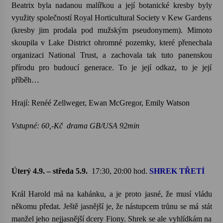
Beatrix byla nadanou malířkou a její botanické kresby byly
využity společností Royal Horticultural Society v Kew Gardens
Votavžatský ploty
(kresby jim prodala pod mužským pseudonymem). Mimoto
23. 7. 2026
skoupila v Lake District ohromné pozemky, které přenechala
organizaci National Trust, a zachovala tak tuto panenskou
Letní koncerty ve Stromovce: Rufus Miller
přírodu pro budoucí generace. To je její odkaz, to je její
22. 7. 2026
příběh…
Hrají: Renéé Zellweger, Ewan McGregor, Emily Watson
Vysočinka
17. 7. 2026
Vstupné: 60,-Kč drama GB/USA 92min
Ozvěny prázdnin
14. 7. 2026
Úterý 4.9. – středa 5.9.
17:30, 20:00 hod.
SHREK TŘETÍ
Král Harold má na kahánku, a je proto jasné, že musí vládu
Za kulturou kousek za Humpolec. V Želivě ožije
někomu předat. Ještě jasnější je, že nástupcem trůnu se má stát
odkaz Josefa Čapka
manžel jeho nejjasnější dcery Fiony. Shrek se ale vyhlídkám na
13. 7. 2026