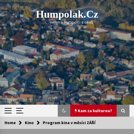
Skip
to
Humpolak.cz
content
. . . . . nejen o Humpolci a okolí
Kam za kulturou?
Home
Kino
Program kina v měsíci ZÁŘÍ
Kam za kulturou?