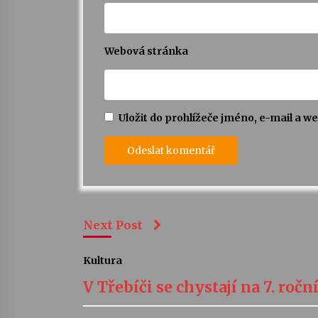
Webová stránka
Uložit do prohlížeče jméno, e-mail a 
Next Post
Kultura
V Třebíči se chystají na 7. roč