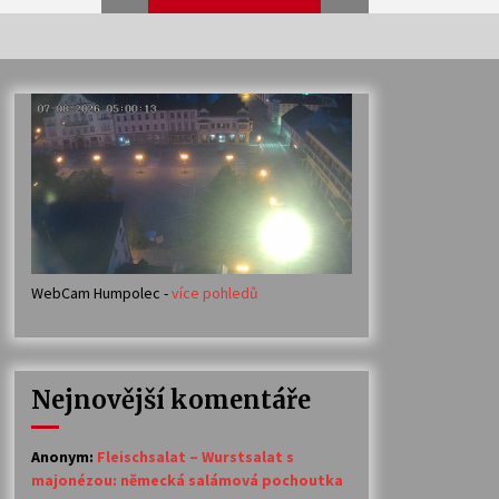
Veselí muzikanti
30. 7. 2026
Votavžatský ploty
23. 7. 2026
WebCam Humpolec -
více pohledů
Ozvěny prázdnin
14. 7. 2026
Nejnovější komentáře
Petr Adamec – Malovaný svět
30. 6. 2026
Anonym
:
Fleischsalat – Wurstsalat s
majonézou: německá salámová pochoutka