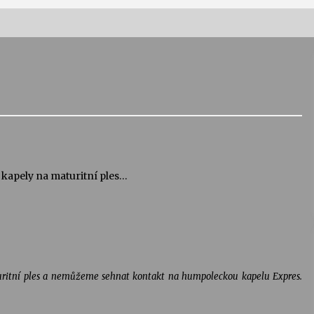
Vernisáž výstavy Josefíny Duškové:
Stávám se kapkou
30. 7. 2026
Letní koncerty ve Stromovce:
Kolchoz a Jenakaši
28. 7. 2026
 kapely na maturitní ples…
s
Vysočinka
17. 7. 2026
V
Varhanní recitál Michala Novenka v
ritní ples a nemůžeme sehnat kontakt na humpoleckou kapelu Expres.
Klášteře Želiv
3. 7. 2026