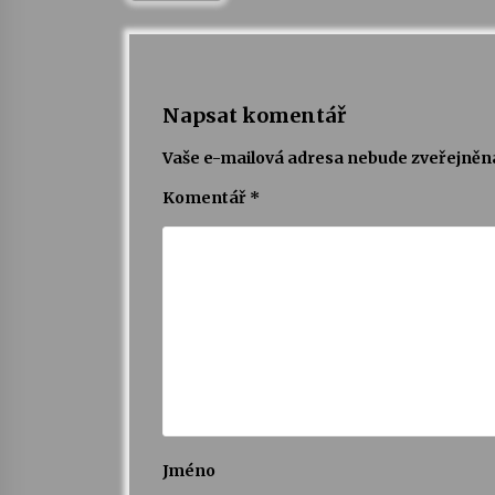
Napsat komentář
Vaše e-mailová adresa nebude zveřejněn
Komentář
*
Jméno