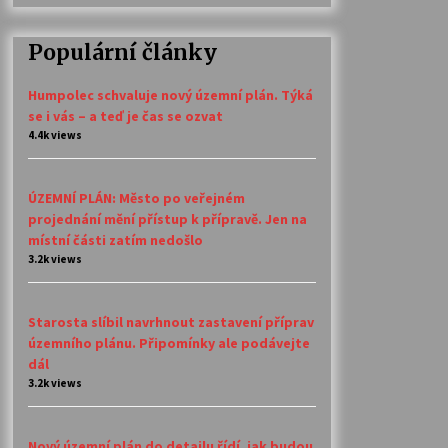
Populární články
Humpolec schvaluje nový územní plán. Týká
se i vás – a teď je čas se ozvat
4.4k views
ÚZEMNÍ PLÁN: Město po veřejném
projednání mění přístup k přípravě. Jen na
místní části zatím nedošlo
3.2k views
Starosta slíbil navrhnout zastavení příprav
územního plánu. Připomínky ale podávejte
dál
3.2k views
Nový územní plán do detailu řídí, jak budou