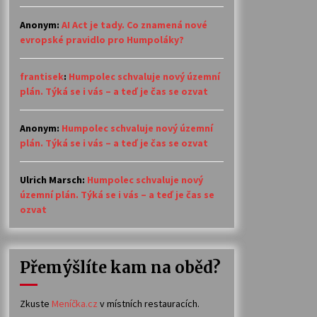
Anonym
:
AI Act je tady. Co znamená nové
evropské pravidlo pro Humpoláky?
frantisek
:
Humpolec schvaluje nový územní
plán. Týká se i vás – a teď je čas se ozvat
Anonym
:
Humpolec schvaluje nový územní
plán. Týká se i vás – a teď je čas se ozvat
Ulrich Marsch
:
Humpolec schvaluje nový
územní plán. Týká se i vás – a teď je čas se
ozvat
Přemýšlíte kam na oběd?
Zkuste
Meníčka.cz
v místních restauracích.