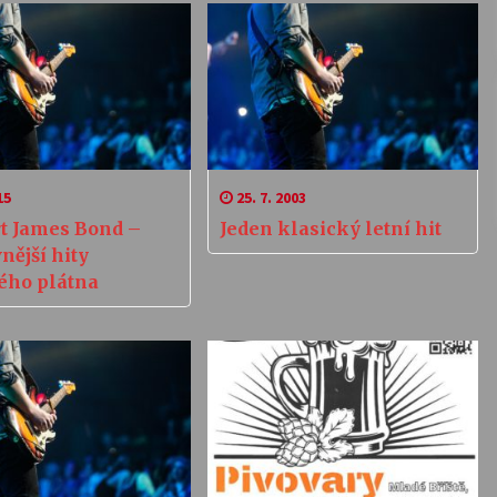
15
25. 7. 2003
t James Bond –
Jeden klasický letní hit
nější hity
ného plátna