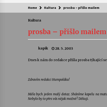
Home
Kultura
prosba – přišlo mailem
Kam za kulturou?
Kultura
Letní koncerty ve Stromovce: Ars
Camerata a Sukuba Ensemble
prosba – přišlo mailem
4. 8. 2026
Pozvánka na integrační festival
kapik
28. 5. 2003
Quijotova šedesátka: 28. 7.–1. 8.
2026
28. 7. 2026
Dnes k nám do redakce přišla prosba týkající se
Letní koncerty ve Stromovce: Rufu
Miller
22. 7. 2026
Zdravím redakci Humpoláku!
Za kulturou kousek za Humpolec. 
Měla bych jeden malý dotaz. Sháníme kapelu na matu
Želivě ožije odkaz Josefa Čapka
Nebylo by to přes vás nějak možné? Děkuji.
13. 7. 2026