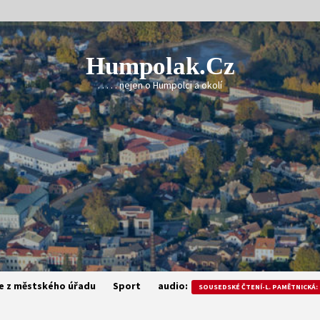
Humpolak.cz
. . . . . nejen o Humpolci a okolí
e z městského úřadu
Sport
audio:
SOUSEDSKÉ ČTENÍ-L. PAMĚTNICKÁ: 