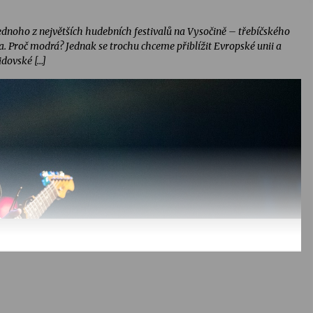
jednoho z největších hudebních festivalů na Vysočině – třebíčského
na. Proč modrá? Jednak se trochu chceme přiblížit Evropské unii a
idovské […]