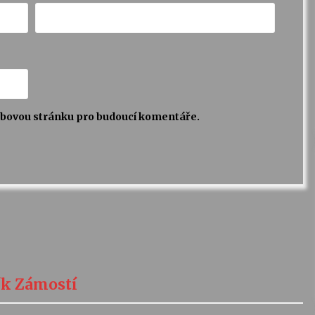
webovou stránku pro budoucí komentáře.
ník Zámostí