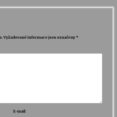
a.
Vyžadované informace jsou označeny
*
E-mail