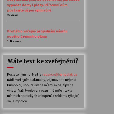
vypadat domy i ploty. Přízemní dům
postavíte už jen výjimečně
2k views
Proběhlo veřejné projednání návrhu
nového územního plánu
1.4k views
Máte text ke zveřejnění?
Pošlete nám ho. Mail je
redakce@humpolak.cz
Rádi zveřejníme aktuality, zajímavosti nejen o
Humpolci, upoutávky na místní akce, tipy na
výlety, Vaši tvorbu a v rozumné míře i texty
místních politických uskupení a reklamu týkající
se Humpolce.