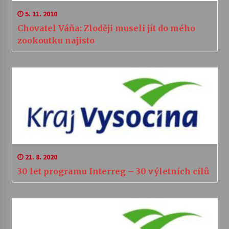
5. 11. 2010
Chovatel Váňa: Zloději museli jít do mého
zookoutku najisto
21. 8. 2020
30 let programu Interreg – 30 výletních cílů