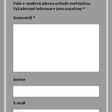
Vaše e-mailová adresa nebude zveřejněna.
Vyžadované informace jsou označeny
*
Varhanní recitál Michala Novenka v Klášteře
Želiv
Komentář
*
3. 7. 2026
Petr Adamec – Malovaný svět
30. 6. 2026
Jméno
E-mail