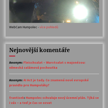
WebCam Humpolec -
více pohledů
Nejnovější komentáře
Anonym
:
Fleischsalat – Wurstsalat s majonézou:
německá salámová pochoutka
Anonym
:
AI Act je tady. Co znamená nové evropské
pravidlo pro Humpoláky?
frantisek
:
Humpolec schvaluje nový územní plán. Týká se
i vás – a teď je čas se ozvat