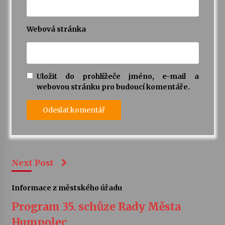
Webová stránka
Uložit do prohlížeče jméno, e-mail a
webovou stránku pro budoucí komentáře.
Next Post
Informace z městského úřadu
Program 35. schůze Rady Města
Humpolec