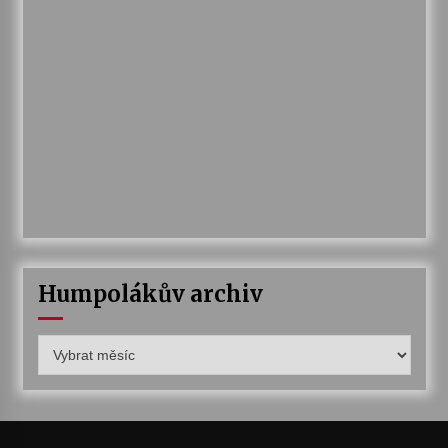
Humpolákův archiv
Humpolákův
archiv