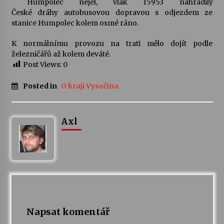
Humpolec nejel, vlak 15953 nahradily
České dráhy autobusovou dopravou s odjezdem ze
Votavžatský ploty
stanice Humpolec kolem osmé ráno.
23. 7. 2026
K normálnímu provozu na trati mělo dojít podle
železničářů až kolem deváté.
Post Views:
0
Letní koncerty ve Stromovce: Rufus Miller
22. 7. 2026
Posted in
O kraji Vysočina
Vysočinka
Axl
17. 7. 2026
Ozvěny prázdnin
14. 7. 2026
Za kulturou kousek za Humpolec. V Želivě ožije
Napsat komentář
odkaz Josefa Čapka
13. 7. 2026