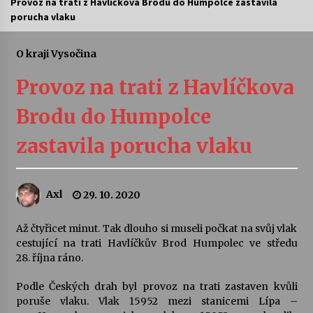
Provoz na trati z Havlíčkova Brodu do Humpolce zastavila
porucha vlaku
Letní koncerty ve Stromovce: Ars Camerata a
Sukuba Ensemble
4. 8. 2026
O kraji Vysočina
Provoz na trati z Havlíčkova
Vernisáž výstavy Josefíny Duškové: Stávám se
kapkou
Brodu do Humpolce
30. 7. 2026
zastavila porucha vlaku
Veselí muzikanti
30. 7. 2026
Axl
29. 10. 2020
Pozvánka na integrační festival Quijotova
šedesátka: 28. 7.–1. 8. 2026
Až čtyřicet minut. Tak dlouho si museli počkat na svůj vlak
28. 7. 2026
cestující na trati Havlíčkův Brod Humpolec ve středu
28. října ráno.
Letní koncerty ve Stromovce: Kolchoz a
Podle Českých drah byl provoz na trati zastaven kvůli
Jenakaši
poruše vlaku. Vlak 15952 mezi stanicemi Lípa –
28. 7. 2026