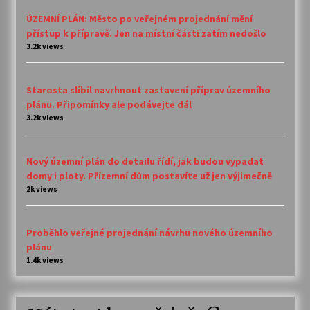
ÚZEMNÍ PLÁN: Město po veřejném projednání mění
přístup k přípravě. Jen na místní části zatím nedošlo
3.2k views
Starosta slíbil navrhnout zastavení příprav územního
plánu. Připomínky ale podávejte dál
3.2k views
Nový územní plán do detailu řídí, jak budou vypadat
domy i ploty. Přízemní dům postavíte už jen výjimečně
2k views
Proběhlo veřejné projednání návrhu nového územního
plánu
1.4k views