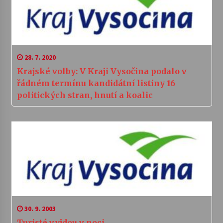
28. 7. 2020
Krajské volby: V Kraji Vysočina podalo v
řádném termínu kandidátní listiny 16
politických stran, hnutí a koalic
30. 9. 2003
Turisté vyjdou v noci