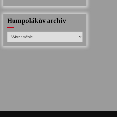
Humpolákův archiv
Humpolákův
archiv