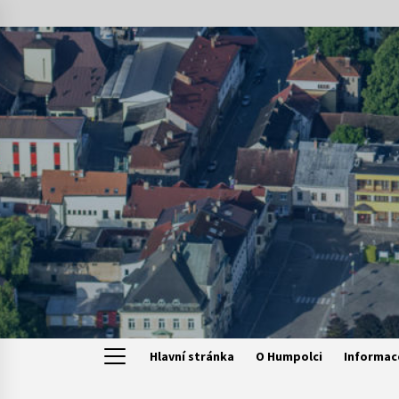
Skip
to
content
Hlavní stránka
O Humpolci
Informac