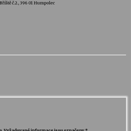
říště č.2., 396 01 Humpolec
a.
Vyžadované informace jsou označeny
*