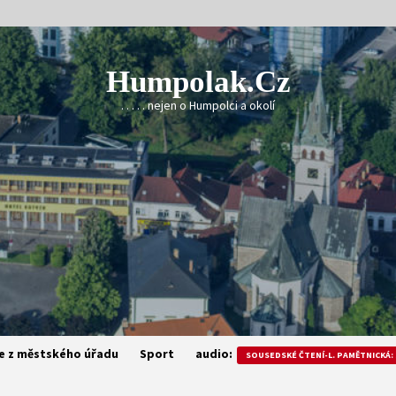
Humpolak.cz
. . . . . nejen o Humpolci a okolí
e z městského úřadu
Sport
audio:
SOUSEDSKÉ ČTENÍ-L. PAMĚTNICKÁ: 