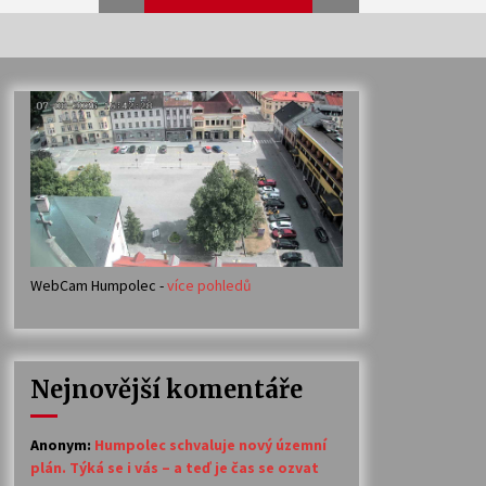
Veselí muzikanti
30. 7. 2026
Votavžatský ploty
23. 7. 2026
WebCam Humpolec -
více pohledů
Ozvěny prázdnin
14. 7. 2026
Nejnovější komentáře
Petr Adamec – Malovaný svět
30. 6. 2026
Anonym
:
Humpolec schvaluje nový územní
plán. Týká se i vás – a teď je čas se ozvat