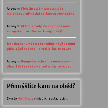
Anonym
:
Fleischsalat – Wurstsalat s
majonézou: německá salámová pochoutka
Anonym
:
AI Act je tady. Co znamená nové
evropské pravidlo pro Humpoláky?
frantisek
:
Humpolec schvaluje nový územní
plán. Týká se i vás – a teď je čas se ozvat
Anonym
:
Humpolec schvaluje nový územní
plán. Týká se i vás – a teď je čas se ozvat
Přemýšlíte kam na oběd?
Zkuste
Meníčka.cz
v místních restauracích.