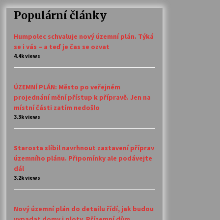
Populární články
Humpolec schvaluje nový územní plán. Týká
se i vás – a teď je čas se ozvat
4.4k views
ÚZEMNÍ PLÁN: Město po veřejném
projednání mění přístup k přípravě. Jen na
místní části zatím nedošlo
3.3k views
Starosta slíbil navrhnout zastavení příprav
územního plánu. Připomínky ale podávejte
dál
3.2k views
Nový územní plán do detailu řídí, jak budou
vypadat domy i ploty. Přízemní dům