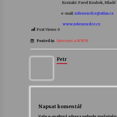
Kontakt: Pavel Koubek, Mladé B
e-mail:
zelenesrdce@atlas.cz
www.zelenesrdce.cz
Post Views:
0
Posted in
Internet a WWW
Petr
Napsat komentář
Vaše e-mailová adresa nebude zveřejněn