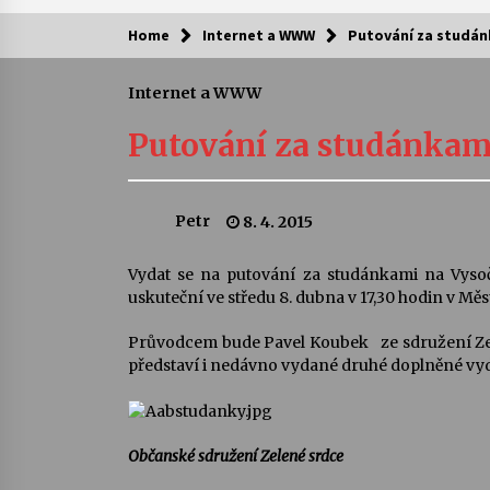
Home
Internet a WWW
Putování za studán
Kam za kulturou?
Internet a WWW
Letní koncerty ve Stromovce: Ars
Camerata a Sukuba Ensemble
Putování za studánkam
4. 8. 2026
Pozvánka na integrační festival
Petr
8. 4. 2015
Quijotova šedesátka: 28. 7.–1. 8.
2026
28. 7. 2026
Vydat se na putování za studánkami na Vysoč
uskuteční ve středu 8. dubna v 17,30 hodin v Mě
Letní koncerty ve Stromovce: Rufu
Miller
Průvodcem bude Pavel Koubek
ze sdružení Z
22. 7. 2026
představí i nedávno vydané druhé doplněné v
Za kulturou kousek za Humpolec. 
Želivě ožije odkaz Josefa Čapka
Občanské sdružení Zelené srdce
13. 7. 2026