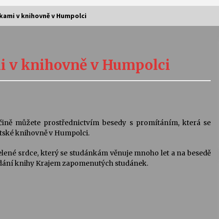
kami v knihovně v Humpolci
Vernisáž výstavy Josefíny Duškové:
Stávám se kapkou
i v knihovně v Humpolci
30. 7. 2026
Letní koncerty ve Stromovce:
Kolchoz a Jenakaši
28. 7. 2026
ině můžete prostřednictvím besedy s promítáním, která se
stské knihovně v Humpolci.
s
Vysočinka
elené srdce, který se studánkám věnuje mnoho let a na besedě
17. 7. 2026
ydání knihy Krajem zapomenutých studánek.
V
Varhanní recitál Michala Novenka v
Klášteře Želiv
3. 7. 2026