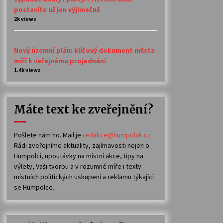
postavíte už jen výjimečně
2k views
Nový územní plán: klíčový dokument města
míří k veřejnému projednání
1.4k views
Máte text ke zveřejnění?
Pošlete nám ho. Mail je
redakce@humpolak.cz
Rádi zveřejníme aktuality, zajímavosti nejen o
Humpolci, upoutávky na místní akce, tipy na
výlety, Vaši tvorbu a v rozumné míře i texty
místních politických uskupení a reklamu týkající
se Humpolce.