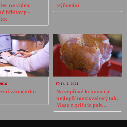
ec na videu:
Dýňování
ké hřbitovy –
lec
2016
14. 7. 2021
cení vánočního
Na vepřové krkovici je
nejlepší mezisvalový tuk.
Maso z grilu je pak
šťavnaté