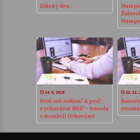
Dětský den
Humpol
Židovs
Humpo
14. 5. 2018
23. 11. 
Proč mít rodinu? A proč
Rozsví
vychovávat děti? – beseda
stromu
s manželi Ochovými