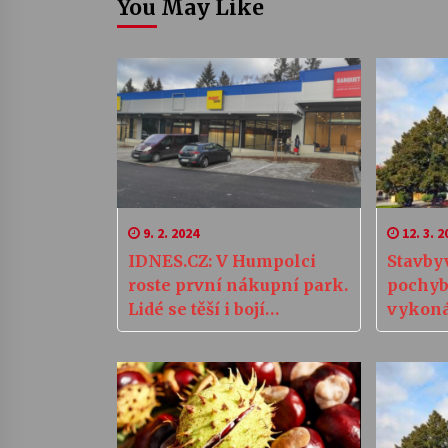
You May Like
9. 2. 2024
12. 3. 2
IDNES.CZ: V Humpolci
Stavby
roste první nákupní park.
pochyb
Lidé se těší i bojí
vykoná
vylidnění centra