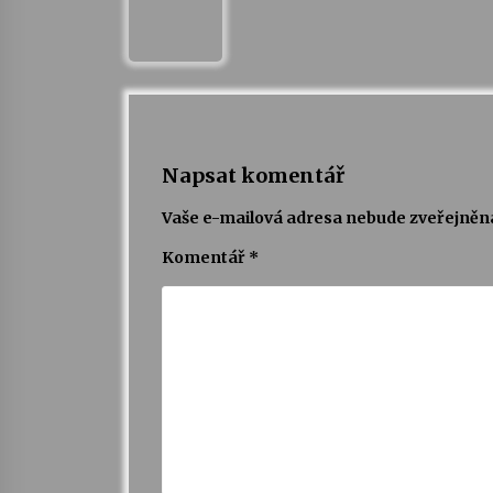
Napsat komentář
Vaše e-mailová adresa nebude zveřejněn
Komentář
*