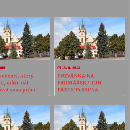
008
13. 8. 2013
vedoucí, který
POZVÁNKA NA
il, může dál
FARMÁŘSK7 TRH –
vat svou práci
PÁTEK 16.SRPNA