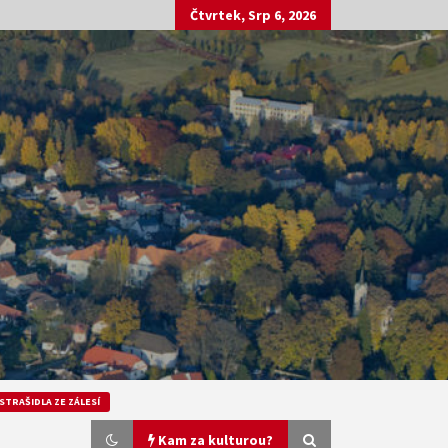
Čtvrtek, Srp 6, 2026
STRAŠIDLA ZE ZÁLESÍ
Kam za kulturou?