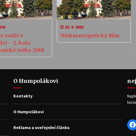
018
26. 9. 2003
e volili v
Nízkoenergetický dům
ci – 2. kolo
entské volby 2018
O Humpolákovi
ne
Kontakty
Najd
histo
O Humpolákovi
F
Reklama a uveřejnění článku