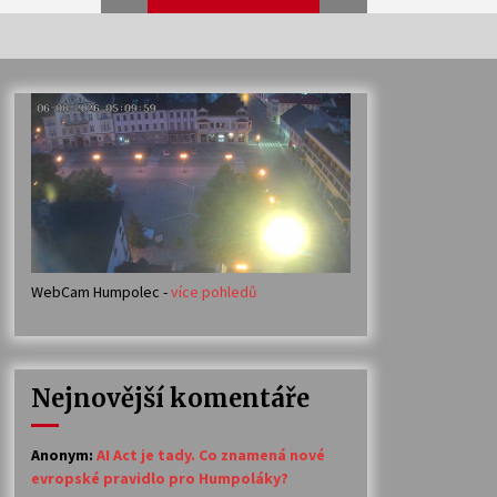
Veselí muzikanti
30. 7. 2026
Votavžatský ploty
23. 7. 2026
WebCam Humpolec -
více pohledů
Ozvěny prázdnin
14. 7. 2026
Nejnovější komentáře
Petr Adamec – Malovaný svět
30. 6. 2026
Anonym
:
AI Act je tady. Co znamená nové
evropské pravidlo pro Humpoláky?