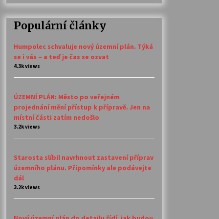
Populární články
Humpolec schvaluje nový územní plán. Týká
se i vás – a teď je čas se ozvat
4.3k views
ÚZEMNÍ PLÁN: Město po veřejném
projednání mění přístup k přípravě. Jen na
místní části zatím nedošlo
3.2k views
Starosta slíbil navrhnout zastavení příprav
územního plánu. Připomínky ale podávejte
dál
3.2k views
Nový územní plán do detailu řídí, jak budou