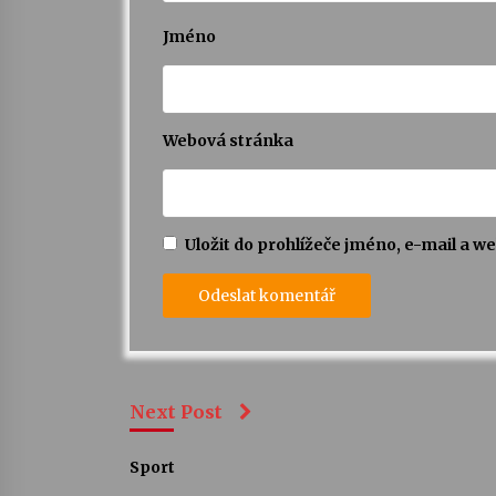
Jméno
Webová stránka
Uložit do prohlížeče jméno, e-mail a 
Next Post
Sport