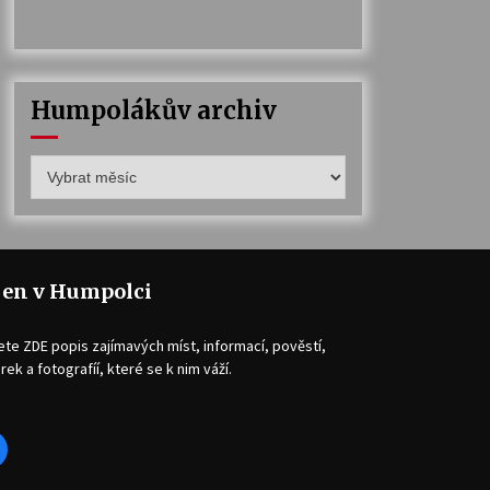
Humpolákův archiv
Humpolákův
archiv
jen v Humpolci
ete ZDE popis zajímavých míst, informací, pověstí,
rek a fotografíí, které se k nim váží.
acebook