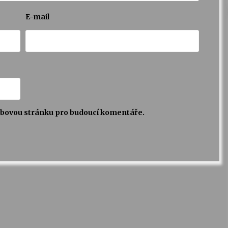
E-mail
webovou stránku pro budoucí komentáře.