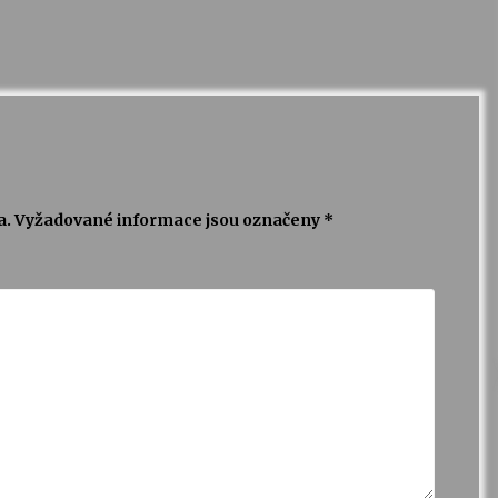
a.
Vyžadované informace jsou označeny
*