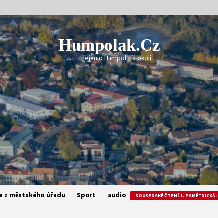
Humpolak.cz
. . . . . nejen o Humpolci a okolí
e z městského úřadu
Sport
audio:
SOUSEDSKÉ ČTENÍ-L. PAMĚTNICKÁ: 