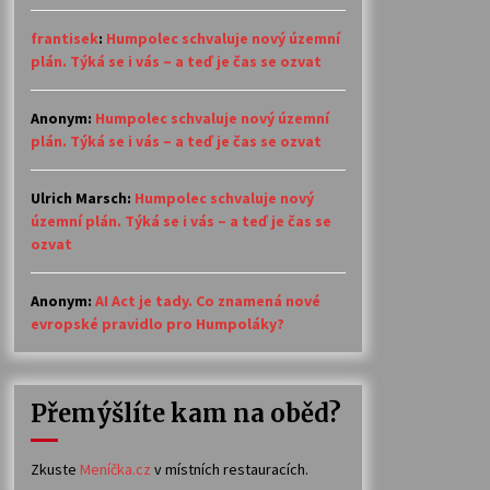
frantisek
:
Humpolec schvaluje nový územní
plán. Týká se i vás – a teď je čas se ozvat
Anonym
:
Humpolec schvaluje nový územní
plán. Týká se i vás – a teď je čas se ozvat
Ulrich Marsch
:
Humpolec schvaluje nový
územní plán. Týká se i vás – a teď je čas se
ozvat
Anonym
:
AI Act je tady. Co znamená nové
evropské pravidlo pro Humpoláky?
Přemýšlíte kam na oběd?
Zkuste
Meníčka.cz
v místních restauracích.