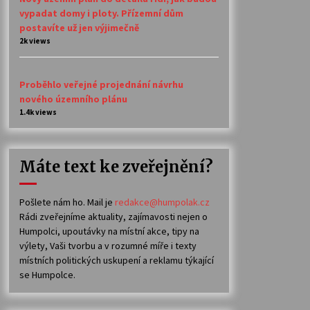
vypadat domy i ploty. Přízemní dům
postavíte už jen výjimečně
2k views
Proběhlo veřejné projednání návrhu
nového územního plánu
1.4k views
Máte text ke zveřejnění?
Pošlete nám ho. Mail je
redakce@humpolak.cz
Rádi zveřejníme aktuality, zajímavosti nejen o
Humpolci, upoutávky na místní akce, tipy na
výlety, Vaši tvorbu a v rozumné míře i texty
místních politických uskupení a reklamu týkající
se Humpolce.