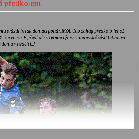
ná předkolem
lomu prázdnin tak domácí pohár. MOL Cup zahájí předkolo, jehož
 31. července. V předkole střetnou týmy z moravské části fotbalové
c doma v neděli […]