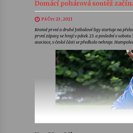
Domácí pohárová soutěž začí
Pá Čvc 23 , 2021
Kromě první a druhé fotbalové ligy startuje na pře
první zápasy se hrají v pátek 23. a poslední v sobotu
asociace, v české části se předkolo nehraje. Humpole