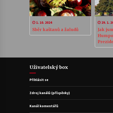
1. 10. 2024
29. 1. 2
Sběr kaštanů a žaludů
Jak jsm
Humpol
Prezid
Uživatelský box
Přihlásit se
Zdroj kanálů (příspěvky)
Kanál komentářů