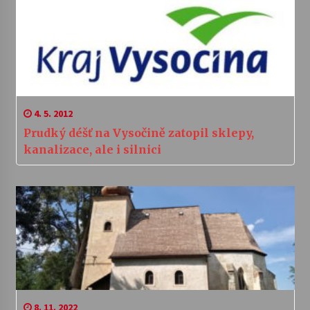
4. 5. 2012
Prudký déšť na Vysočině zatopil sklepy,
kanalizace, ale i silnici
8. 11. 2022