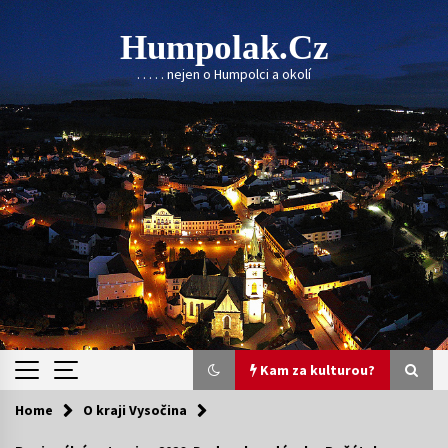
Skip
to
Humpolak.cz
content
. . . . . nejen o Humpolci a okolí
Kam za kulturou?
Home
O kraji Vysočina
Kam za kulturou?