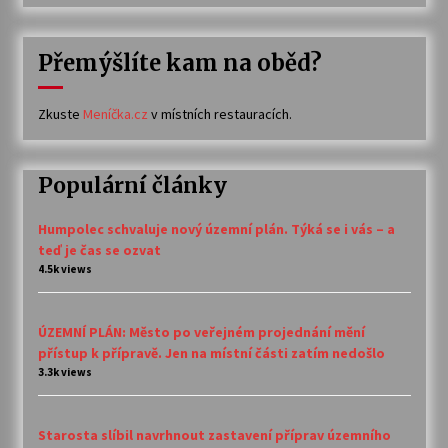
Přemýšlíte kam na oběd?
Zkuste
Meníčka.cz
v místních restauracích.
Populární články
Humpolec schvaluje nový územní plán. Týká se i vás – a
teď je čas se ozvat
4.5k views
ÚZEMNÍ PLÁN: Město po veřejném projednání mění
přístup k přípravě. Jen na místní části zatím nedošlo
3.3k views
Starosta slíbil navrhnout zastavení příprav územního