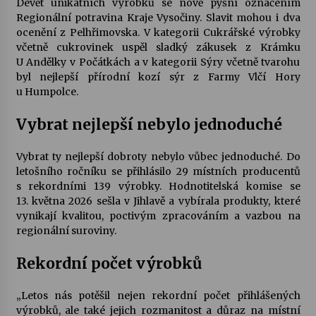
Devět unikátních výrobků se nově pyšní označením
Regionální potravina Kraje Vysočiny. Slavit mohou i dva
Votavžatský ploty
ocenění z Pelhřimovska. V kategorii Cukrářské výrobky
23. 7. 2026
včetně cukrovinek uspěl sladký zákusek z Krámku
U Andělky v Počátkách a v kategorii Sýry včetně tvarohu
byl nejlepší přírodní kozí sýr z Farmy Vlčí Hory
u Humpolce.
Letní koncerty ve Stromovce: Rufus Miller
22. 7. 2026
Vybrat nejlepší nebylo jednoduché
Vybrat ty nejlepší dobroty nebylo vůbec jednoduché. Do
Vysočinka
letošního ročníku se přihlásilo 29 místních producentů
17. 7. 2026
s rekordními 139 výrobky. Hodnotitelská komise se
13. května 2026 sešla v Jihlavě a vybírala produkty, které
vynikají kvalitou, poctivým zpracováním a vazbou na
Ozvěny prázdnin
regionální suroviny.
14. 7. 2026
Rekordní počet výrobků
Za kulturou kousek za Humpolec. V Želivě ožije
„Letos nás potěšil nejen rekordní počet přihlášených
odkaz Josefa Čapka
výrobků, ale také jejich rozmanitost a důraz na místní
13. 7. 2026