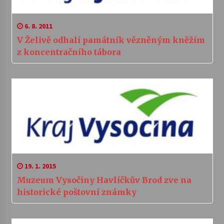
6. 8. 2011
V Želivě odhalí památník vězněným kněžím
z koncentračního tábora
19. 1. 2015
Muzeum Vysočiny Havlíčkův Brod zve na
historické poštovní známky