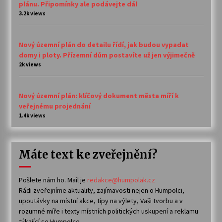
plánu. Připomínky ale podávejte dál
3.2k views
Nový územní plán do detailu řídí, jak budou vypadat
domy i ploty. Přízemní dům postavíte už jen výjimečně
2k views
Nový územní plán: klíčový dokument města míří k
veřejnému projednání
1.4k views
Máte text ke zveřejnění?
Pošlete nám ho. Mail je
redakce@humpolak.cz
Rádi zveřejníme aktuality, zajímavosti nejen o Humpolci,
upoutávky na místní akce, tipy na výlety, Vaši tvorbu a v
rozumné míře i texty místních politických uskupení a reklamu
týkající se Humpolce.