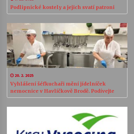
Podlipnické kostely a jejich svatí patroni
20. 2. 2025
Vyhlášení šéfkuchaři mění jídelníček
nemocnice v Havlíčkově Brodě. Podívejte