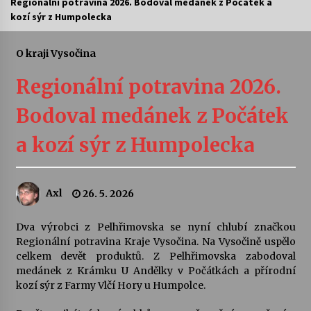
Regionální potravina 2026. Bodoval medánek z Počátek a
kozí sýr z Humpolecka
Letní koncerty ve Stromovce: Ars Camerata a
Sukuba Ensemble
4. 8. 2026
O kraji Vysočina
Regionální potravina 2026.
Vernisáž výstavy Josefíny Duškové: Stávám se
kapkou
Bodoval medánek z Počátek
30. 7. 2026
a kozí sýr z Humpolecka
Veselí muzikanti
30. 7. 2026
Axl
26. 5. 2026
Pozvánka na integrační festival Quijotova
šedesátka: 28. 7.–1. 8. 2026
Dva výrobci z Pelhřimovska se nyní chlubí značkou
28. 7. 2026
Regionální potravina Kraje Vysočina. Na Vysočině uspělo
celkem devět produktů. Z Pelhřimovska zabodoval
medánek z Krámku U Andělky v Počátkách a přírodní
Letní koncerty ve Stromovce: Kolchoz a
kozí sýr z Farmy Vlčí Hory u Humpolce.
Jenakaši
28. 7. 2026