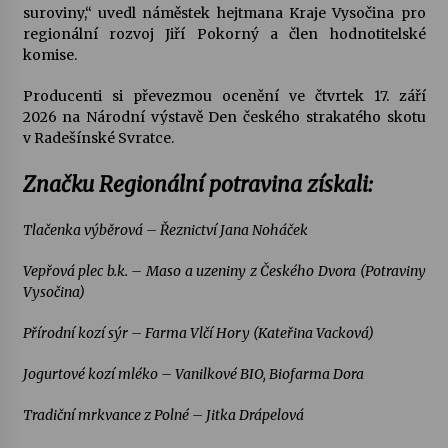
suroviny,“ uvedl náměstek hejtmana Kraje Vysočina pro
regionální rozvoj Jiří Pokorný a člen hodnotitelské
Varhanní recitál Michala Novenka v Klášteře
komise.
Želiv
3. 7. 2026
Producenti si převezmou ocenění ve čtvrtek 17. září
2026 na Národní výstavě Den českého strakatého skotu
v Radešínské Svratce.
Petr Adamec – Malovaný svět
30. 6. 2026
Značku Regionální potravina získali:
Tlačenka výběrová – Řeznictví Jana Noháček
Vepřová plec b.k. – Maso a uzeniny z Českého Dvora (Potraviny
Vysočina)
Přírodní kozí sýr – Farma Vlčí Hory (Kateřina Vacková)
Jogurtové kozí mléko – Vanilkové BIO, Biofarma Dora
Tradiční mrkvance z Polné – Jitka Drápelová