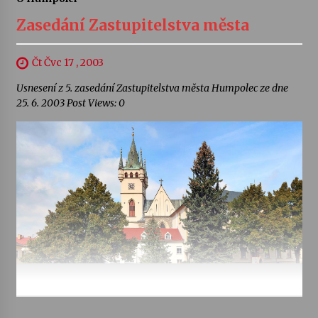
Zasedání Zastupitelstva města
Čt Čvc 17 , 2003
Usnesení z 5. zasedání Zastupitelstva města Humpolec ze dne
25. 6. 2003 Post Views: 0