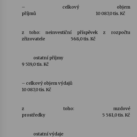
– celkový objem
Votavžatský ploty
příjmů
10 087,0 tis. Kč
23. 7. 2026
z toho: neinvestiční příspěvek z rozpočtu
zřizovatele
568,0 tis. Kč
Letní koncerty ve Stromovce: Rufus Miller
22. 7. 2026
ostatní příjmy
9 519,0 tis. Kč
Vysočinka
17. 7. 2026
– celkový objem výdajů
10 087,0 tis. Kč
Ozvěny prázdnin
14. 7. 2026
z toho: mzdové
prostředky
5 581,0 tis. Kč
Za kulturou kousek za Humpolec. V Želivě ožije
odkaz Josefa Čapka
ostatní výdaje
13. 7. 2026