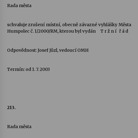
Rada města
schvaluje zrušení místní, obecně závazné vyhlášky Města
Humpolec č. 1/2000/RM, kterou byl vydán
T r ž n í
ř á d
Odpovědnost: Josef Jůzl, vedoucí OMH
Termín: od 1. 7. 2003
213.
Rada města