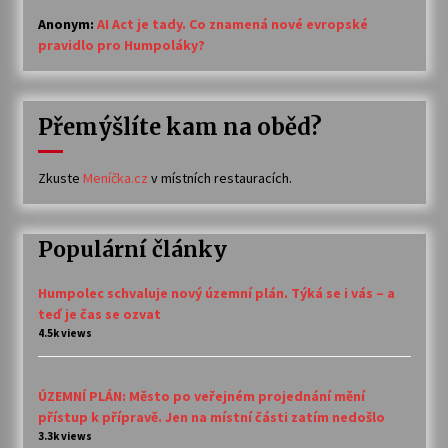
Anonym
:
AI Act je tady. Co znamená nové evropské
pravidlo pro Humpoláky?
Přemýšlíte kam na oběd?
Zkuste
Meníčka.cz
v místních restauracích.
Populární články
Humpolec schvaluje nový územní plán. Týká se i vás – a
teď je čas se ozvat
4.5k views
ÚZEMNÍ PLÁN: Město po veřejném projednání mění
přístup k přípravě. Jen na místní části zatím nedošlo
3.3k views