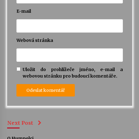
E-mail
Webová stránka
Uložit do prohlížeče jméno, e-mail a
webovou stránku pro budoucí komentáře.
Next Post
O Humpolci