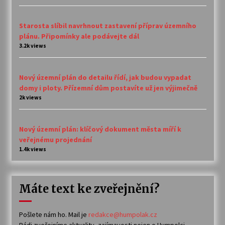
Starosta slíbil navrhnout zastavení příprav územního
plánu. Připomínky ale podávejte dál
3.2k views
Nový územní plán do detailu řídí, jak budou vypadat
domy i ploty. Přízemní dům postavíte už jen výjimečně
2k views
Nový územní plán: klíčový dokument města míří k
veřejnému projednání
1.4k views
Máte text ke zveřejnění?
Pošlete nám ho. Mail je
redakce@humpolak.cz
Rádi zveřejníme aktuality, zajímavosti nejen o Humpolci,