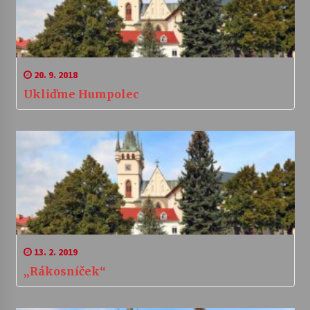
20. 9. 2018
Ukliďme Humpolec
13. 2. 2019
„Rákosníček“