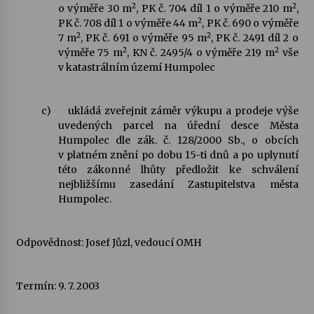
2
2
o výměře 30 m
, PK č. 704 díl 1 o výměře 210 m
,
2
PK č. 708 díl 1 o výměře 44 m
, PK č. 690 o výměře
2
2
7 m
, PK č. 691 o výměře 95 m
, PK č. 2491 díl 2 o
2
2
výměře 75 m
, KN č. 2495/4 o výměře 219 m
vše
v katastrálním území Humpolec
c)
ukládá zveřejnit záměr výkupu a prodeje výše
uvedených parcel na úřední desce Města
Humpolec dle zák. č. 128/2000 Sb., o obcích
v platném znění po dobu 15-ti dnů a po uplynutí
této zákonné lhůty předložit ke schválení
nejbližšímu zasedání Zastupitelstva města
Humpolec.
Odpovědnost: Josef Jůzl, vedoucí OMH
Termín: 9. 7. 2003