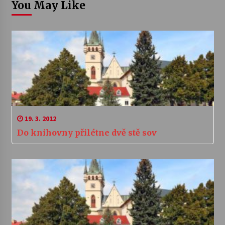
You May Like
19. 3. 2012
Do knihovny přilétne dvě stě sov