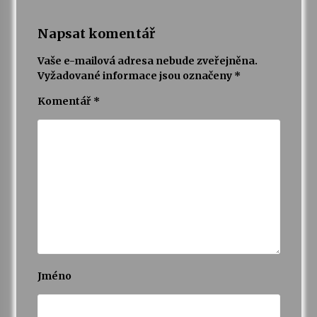
Napsat komentář
Vaše e-mailová adresa nebude zveřejněna.
Vyžadované informace jsou označeny
*
Komentář
*
Jméno