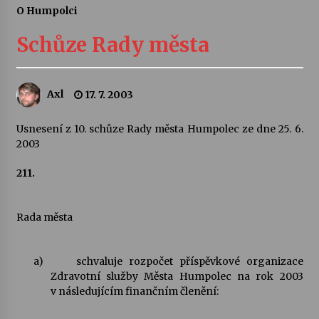
O Humpolci
Letní koncerty ve Stromovce: Ars Camerata a
Sukuba Ensemble
Schůze Rady města
4. 8. 2026
Vernisáž výstavy Josefíny Duškové: Stávám se
Axl
17. 7. 2003
kapkou
30. 7. 2026
Usnesení z 10. schůze Rady města Humpolec ze dne 25. 6.
2003
Veselí muzikanti
30. 7. 2026
211.
Rada města
Pozvánka na integrační festival Quijotova
šedesátka: 28. 7.–1. 8. 2026
28. 7. 2026
a)
schvaluje rozpočet příspěvkové organizace
Zdravotní služby Města Humpolec na rok 2003
Letní koncerty ve Stromovce: Kolchoz a
v následujícím finančním členění:
Jenakaši
28. 7. 2026