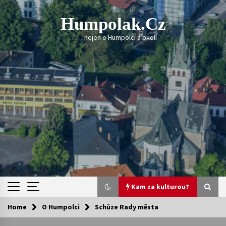
Skip
to
Humpolak.cz
content
. . . . . nejen o Humpolci a okolí
Kam za kulturou?
Home
O Humpolci
Schůze Rady města
Kam za kulturou?