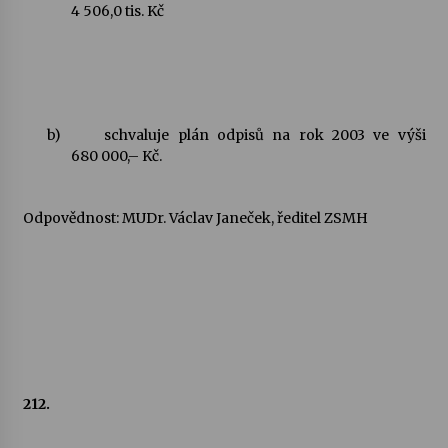
4 506,0 tis. Kč
Varhanní recitál Michala Novenka v Klášteře
Želiv
3. 7. 2026
b)
schvaluje plán odpisů na rok 2003 ve výši
Petr Adamec – Malovaný svět
680 000,– Kč.
30. 6. 2026
Odpovědnost: MUDr. Václav Janeček, ředitel ZSMH
212.