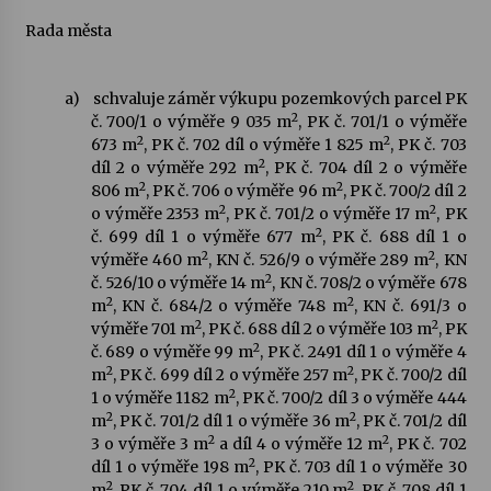
Rada města
a)
schvaluje záměr výkupu pozemkových parcel PK
2
č. 700/1 o výměře 9 035 m
, PK č. 701/1 o výměře
2
2
673 m
, PK č. 702 díl o výměře 1 825 m
, PK č. 703
2
díl 2 o výměře 292 m
, PK č. 704 díl 2 o výměře
2
2
806 m
, PK č. 706 o výměře 96 m
, PK č. 700/2 díl 2
2
2
o výměře 2353 m
, PK č. 701/2 o výměře 17 m
, PK
2
č. 699 díl 1 o výměře 677 m
, PK č. 688 díl 1 o
2
2
výměře 460 m
, KN č. 526/9 o výměře 289 m
, KN
2
č. 526/10 o výměře 14 m
, KN č. 708/2 o výměře 678
2
2
m
, KN č. 684/2 o výměře 748 m
, KN č. 691/3 o
2
2
výměře 701 m
, PK č. 688 díl 2 o výměře 103 m
, PK
2
č. 689 o výměře 99 m
, PK č. 2491 díl 1 o výměře 4
2
2
m
, PK č. 699 díl 2 o výměře 257 m
, PK č. 700/2 díl
2
1 o výměře 1182 m
, PK č. 700/2 díl 3 o výměře 444
2
2
m
, PK č. 701/2 díl 1 o výměře 36 m
, PK č. 701/2 díl
2
2
3 o výměře 3 m
a díl 4 o výměře 12 m
, PK č. 702
2
díl 1 o výměře 198 m
, PK č. 703 díl 1 o výměře 30
2
2
m
, PK č. 704 díl 1 o výměře 210 m
, PK č. 708 díl 1