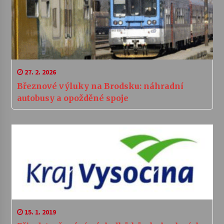
27. 2. 2026
Březnové výluky na Brodsku: náhradní
autobusy a opožděné spoje
15. 1. 2019