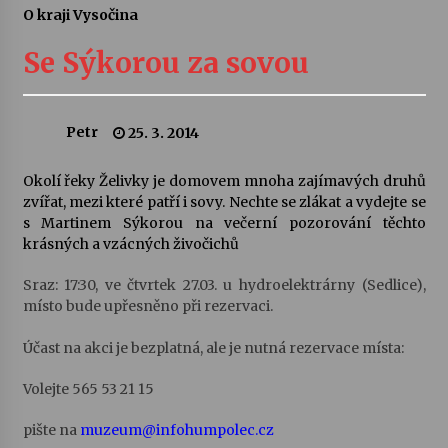
O kraji Vysočina
Letní koncerty ve Stromovce: Ars Camerata a
Sukuba Ensemble
Se Sýkorou za sovou
4. 8. 2026
Vernisáž výstavy Josefíny Duškové: Stávám se
Petr
25. 3. 2014
kapkou
30. 7. 2026
Okolí řeky Želivky je domovem mnoha zajímavých druhů
zvířat, mezi které patří i sovy. Nechte se zlákat a vydejte se
Veselí muzikanti
s Martinem Sýkorou na večerní pozorování těchto
30. 7. 2026
krásných a vzácných živočichů
Sraz: 17:30, ve čtvrtek 27.03. u hydroelektrárny (Sedlice),
místo bude upřesněno při rezervaci.
Pozvánka na integrační festival Quijotova
šedesátka: 28. 7.–1. 8. 2026
28. 7. 2026
Účast na akci je bezplatná, ale je nutná rezervace místa:
Volejte 565 53 21 15
Letní koncerty ve Stromovce: Kolchoz a
Jenakaši
pište na
muzeum@infohumpolec.cz
28. 7. 2026