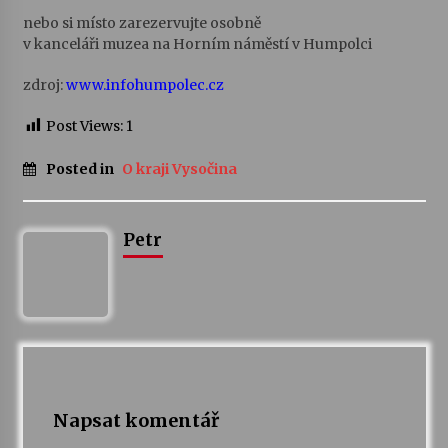
nebo si místo zarezervujte osobně
Votavžatský ploty
v kanceláři muzea na Horním náměstí v Humpolci
23. 7. 2026
zdroj:
www.infohumpolec.cz
Post Views:
1
Letní koncerty ve Stromovce: Rufus Miller
22. 7. 2026
Posted in
O kraji Vysočina
Vysočinka
Petr
17. 7. 2026
Ozvěny prázdnin
14. 7. 2026
Za kulturou kousek za Humpolec. V Želivě ožije
Napsat komentář
odkaz Josefa Čapka
13. 7. 2026