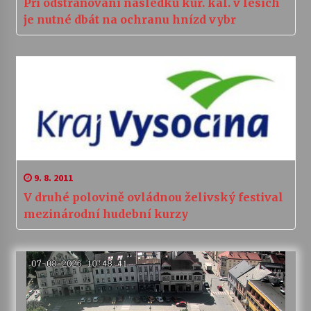
Při odstraňování následků kůr. kal. v lesích
je nutné dbát na ochranu hnízd vybr
9. 8. 2011
V druhé polovině ovládnou želivský festival
mezinárodní hudební kurzy