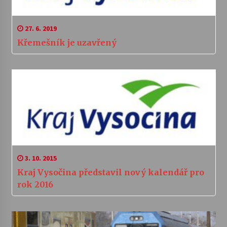
27. 6. 2019
Křemešník je uzavřený
3. 10. 2015
Kraj Vysočina představil nový kalendář pro
rok 2016