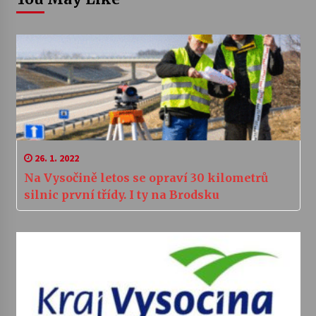
26. 1. 2022
Na Vysočině letos se opraví 30 kilometrů
silnic první třídy. I ty na Brodsku