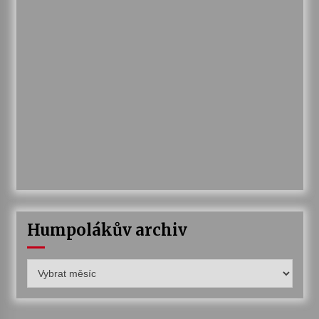
Humpolákův archiv
Humpolákův
archiv