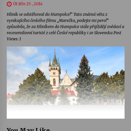
Út Bře 25 , 2014
Hliník se odstěhoval do Humpolce!“ Tato známá věta z
vynikajícího českého filmu „Marečku, podejte mi pero!“
způsobila, že za Hliníkem do Humpolce stále přijíždějí zvědaví a
recesemilovní turisté z celé České republiky i ze Slovenska Post
Views: 1
You May Like