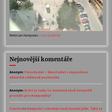
WebCam Humpolec -
více pohledů
Nejnovější komentáře
Anonym
:
Fleischsalat – Wurstsalat s majonézou:
německá salámová pochoutka
Anonym
:
AI Act je tady. Co znamená nové evropské
pravidlo pro Humpoláky?
frantisek
:
Humpolec schvaluje nový územní plán. Týká se