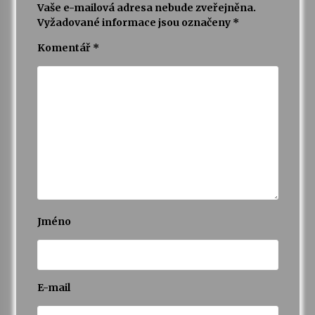
Vaše e-mailová adresa nebude zveřejněna.
Vyžadované informace jsou označeny
*
Varhanní recitál Michala Novenka v Klášteře
Želiv
Komentář
*
3. 7. 2026
Petr Adamec – Malovaný svět
30. 6. 2026
Jméno
E-mail