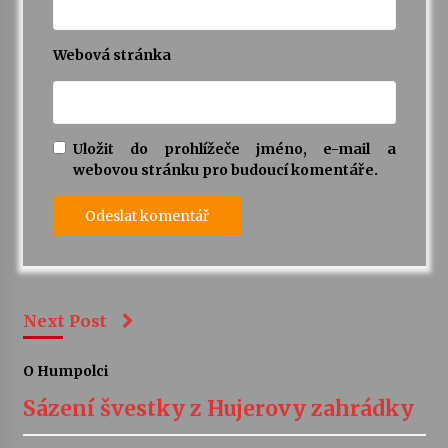
Webová stránka
Uložit do prohlížeče jméno, e-mail a
webovou stránku pro budoucí komentáře.
Next Post
O Humpolci
Sázení švestky z Hujerovy zahrádky