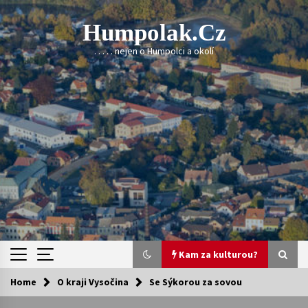
Skip
to
Humpolak.cz
content
. . . . . nejen o Humpolci a okolí
Kam za kulturou?
Home
O kraji Vysočina
Se Sýkorou za sovou
Kam za kulturou?