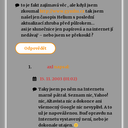
to je fakt zajímavá věc , ale když jsem
zkoumal
http://www.gymhu.cz
tak jsem
našel jen časopis Helium s poslední
aktualizací zhruba před půlrokem…
asi je slunečnice jen papírová a na internet jí
nedávaj‘ – nebo jsem se překoukl ?
Odpovědět
axl
napsal:
15. 11. 2003 (01:02)
Taky jsem po něm na Internetu
marně pátral. Seznam nic, Yahoo!
nic, Altavista nic a dokonce ani
všemocný Google nic nevyplivl. A to
už je napováženou. Buď opravdu na
Internetu vystavený není, nebo je
dokonale utajen.