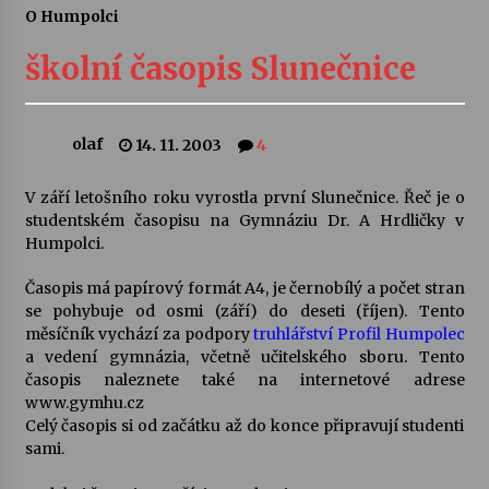
O Humpolci
Letní koncerty ve Stromovce: Ars Camerata a
Sukuba Ensemble
školní časopis Slunečnice
4. 8. 2026
Vernisáž výstavy Josefíny Duškové: Stávám se
olaf
14. 11. 2003
4
kapkou
30. 7. 2026
V září letošního roku vyrostla první Slunečnice. Řeč je o
studentském časopisu na Gymnáziu Dr. A Hrdličky v
Veselí muzikanti
Humpolci.
30. 7. 2026
Časopis má papírový formát A4, je černobílý a počet stran
se pohybuje od osmi (září) do deseti (říjen). Tento
měsíčník vychází za podpory
truhlářství Profil Humpolec
Pozvánka na integrační festival Quijotova
šedesátka: 28. 7.–1. 8. 2026
a vedení gymnázia, včetně učitelského sboru. Tento
28. 7. 2026
časopis naleznete také na internetové adrese
www.gymhu.cz
Celý časopis si od začátku až do konce připravují studenti
Letní koncerty ve Stromovce: Kolchoz a
sami.
Jenakaši
28. 7. 2026