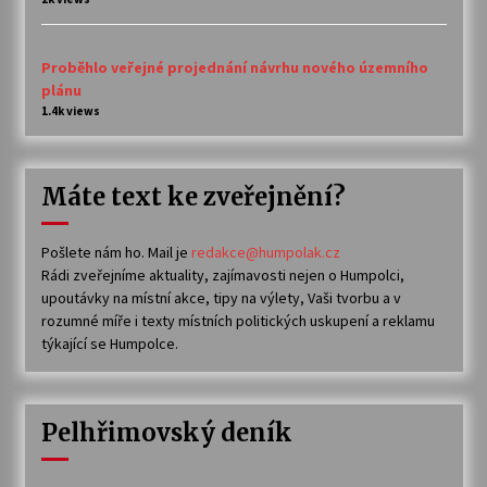
Proběhlo veřejné projednání návrhu nového územního
plánu
1.4k views
Máte text ke zveřejnění?
Pošlete nám ho. Mail je
redakce@humpolak.cz
Rádi zveřejníme aktuality, zajímavosti nejen o Humpolci,
upoutávky na místní akce, tipy na výlety, Vaši tvorbu a v
rozumné míře i texty místních politických uskupení a reklamu
týkající se Humpolce.
Pelhřimovský deník