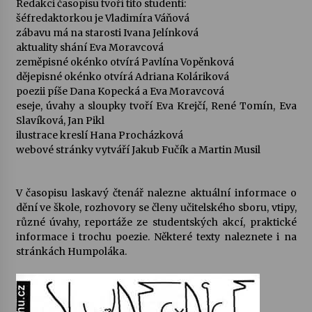
Redakci časopisu tvoří tito studenti:
šéfredaktorkou je Vladimíra Váňová
Votavžatský ploty
zábavu má na starosti Ivana Jelínková
23. 7. 2026
aktuality shání Eva Moravcová
zeměpisné okénko otvírá Pavlína Vopěnková
dějepisné okénko otvírá Adriana Koláriková
poezii píše Dana Kopecká a Eva Moravcová
Letní koncerty ve Stromovce: Rufus Miller
eseje, úvahy a sloupky tvoří Eva Krejčí, René Tomín, Eva
22. 7. 2026
Slavíková, Jan Pikl
ilustrace kreslí Hana Procházková
webové stránky vytváří Jakub Fučík a Martin Musil
Vysočinka
17. 7. 2026
V časopisu laskavý čtenář nalezne aktuální informace o
dění ve škole, rozhovory se členy učitelského sboru, vtipy,
Ozvěny prázdnin
různé úvahy, reportáže ze studentských akcí, praktické
14. 7. 2026
informace i trochu poezie. Některé texty naleznete i na
stránkách Humpoláka.
Za kulturou kousek za Humpolec. V Želivě ožije
odkaz Josefa Čapka
13. 7. 2026