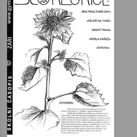
Varhanní recitál Michala Novenka v Klášteře
Želiv
3. 7. 2026
Petr Adamec – Malovaný svět
30. 6. 2026