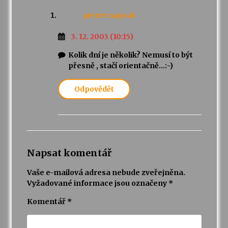
pierre
napsal:
3. 12. 2003 (10:15)
Kolik dní je několik? Nemusí to být
přesně , stačí orientačně…:-)
Odpovědět
Napsat komentář
Vaše e-mailová adresa nebude zveřejněna.
Vyžadované informace jsou označeny
*
Komentář
*