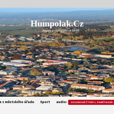
Humpolak.cz
. . . . . nejen o Humpolci a okolí
e z městského úřadu
Sport
audio:
SOUSEDSKÉ ČTENÍ-L. PAMĚTNICKÁ: 