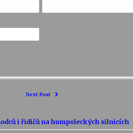
Next Post
odců i řidičů na humpoleckých silnicích