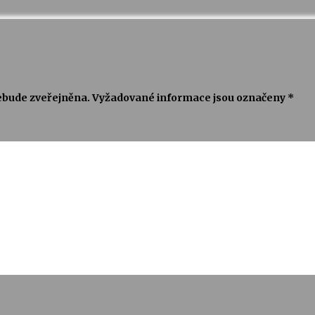
ebude zveřejněna.
Vyžadované informace jsou označeny
*