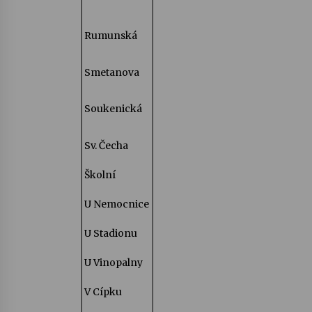
Rumunská
Smetanova
Soukenická
Sv. Čecha
Školní
U Nemocnice
U Stadionu
U Vinopalny
V Cípku