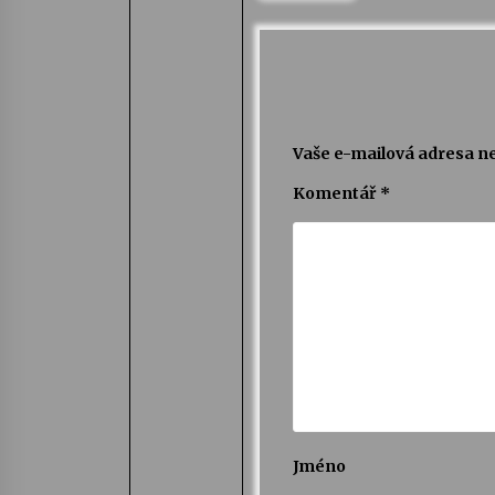
Vaše e-mailová adresa n
Komentář
*
Jméno