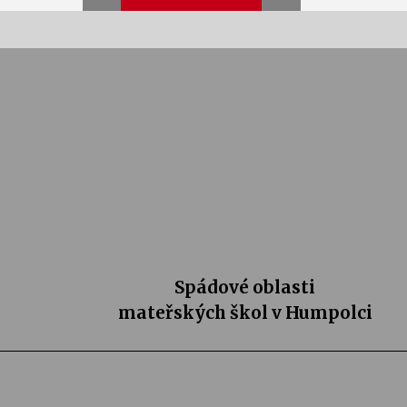
Veselí muzikanti
30. 7. 2026
Votavžatský ploty
23. 7. 2026
Ozvěny prázdnin
14. 7. 2026
Spádové oblasti
mateřských škol v Humpolci
Petr Adamec – Malovaný svět
30. 6. 2026