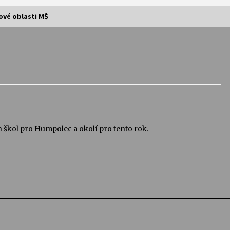
vé oblasti MŠ
Vernisáž výstavy Josefíny Duškové:
Stávám se kapkou
30. 7. 2026
Letní koncerty ve Stromovce:
Kolchoz a Jenakaši
28. 7. 2026
škol pro Humpolec a okolí pro tento rok.
s
Vysočinka
17. 7. 2026
V
Varhanní recitál Michala Novenka v
Klášteře Želiv
3. 7. 2026