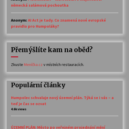
německá salámová pochoutka
Anonym
:
AI Act je tady. Co znamená nové evropské
pravidlo pro Humpoláky?
Přemýšlíte kam na oběd?
Zkuste
Meníčka.cz
v místních restauracích.
Populární články
Humpolec schvaluje nový územní plán. Týká se i vás – a
teď je čas se ozvat
4.6k views
ÚZEMNÍ PLÁN: Město po veřejném projednání mění