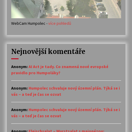
WebCam Humpolec -
více pohledů
Nejnovější komentáře
Anonym
:
AI Act je tady. Co znamená nové evropské
pravidlo pro Humpoláky?
Anonym
:
Humpolec schvaluje nový územní plán. Týká se i
vás – a teď je čas se ozvat
Anonym
:
Humpolec schvaluje nový územní plán. Týká se i
vás – a teď je čas se ozvat
Anonym
:
Fleischsalat – Wurstsalat s majonézou: