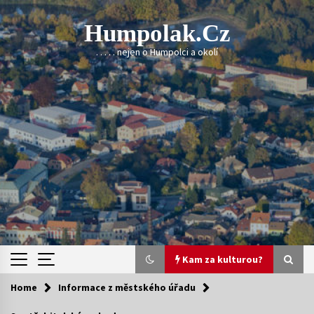
Skip
to
Humpolak.cz
content
. . . . . nejen o Humpolci a okolí
Kam za kulturou?
Home
Informace z městského úřadu
Kam za kulturou?