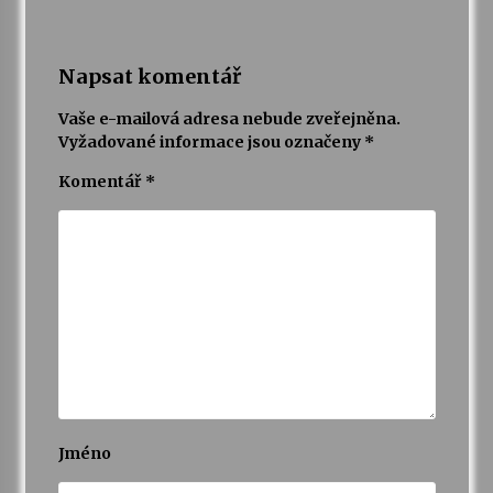
Napsat komentář
Vaše e-mailová adresa nebude zveřejněna.
Vyžadované informace jsou označeny
*
Komentář
*
Jméno