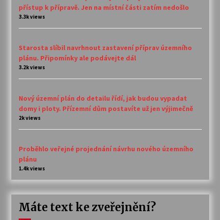
přístup k přípravě. Jen na místní části zatím nedošlo
3.3k views
Starosta slíbil navrhnout zastavení příprav územního
plánu. Připomínky ale podávejte dál
3.2k views
Nový územní plán do detailu řídí, jak budou vypadat
domy i ploty. Přízemní dům postavíte už jen výjimečně
2k views
Proběhlo veřejné projednání návrhu nového územního
plánu
1.4k views
Máte text ke zveřejnění?