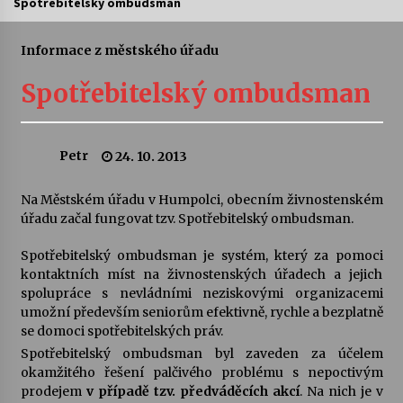
Spotřebitelský ombudsman
Letní koncerty ve Stromovce: Ars Camerata a
Sukuba Ensemble
Informace z městského úřadu
4. 8. 2026
Spotřebitelský ombudsman
Vernisáž výstavy Josefíny Duškové: Stávám se
kapkou
30. 7. 2026
Petr
24. 10. 2013
Veselí muzikanti
Na Městském úřadu v Humpolci, obecním živnostenském
30. 7. 2026
úřadu začal fungovat tzv. Spotřebitelský ombudsman.
Spotřebitelský ombudsman je systém, který za pomoci
kontaktních míst na živnostenských úřadech a jejich
Pozvánka na integrační festival Quijotova
šedesátka: 28. 7.–1. 8. 2026
spolupráce s nevládními neziskovými organizacemi
28. 7. 2026
umožní především seniorům efektivně, rychle a bezplatně
se domoci spotřebitelských práv.
Spotřebitelský ombudsman byl zaveden za účelem
Letní koncerty ve Stromovce: Kolchoz a
okamžitého řešení palčivého problému s nepoctivým
Jenakaši
prodejem
v případě tzv. předváděcích akcí
. Na nich je v
28. 7. 2026