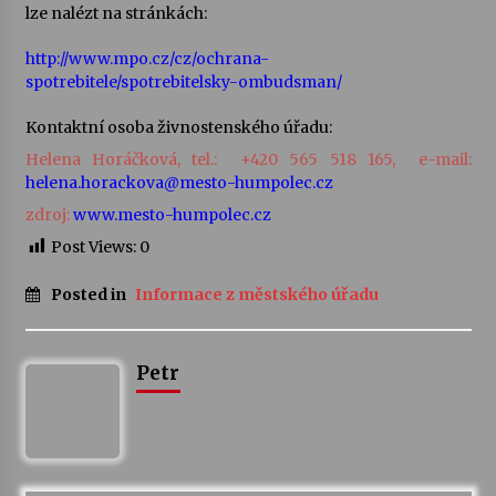
lze nalézt na stránkách:
Varhanní recitál Michala Novenka v Klášteře
http://www.mpo.cz/cz/ochrana-
Želiv
spotrebitele/spotrebitelsky-ombudsman/
3. 7. 2026
Kontaktní osoba živnostenského úřadu:
Petr Adamec – Malovaný svět
Helena Horáčková, tel.:
+420 565 518 165,
e-mail:
30. 6. 2026
helena.horackova@mesto-humpolec.cz
zdroj:
www.mesto-humpolec.cz
Post Views:
0
Posted in
Informace z městského úřadu
Petr