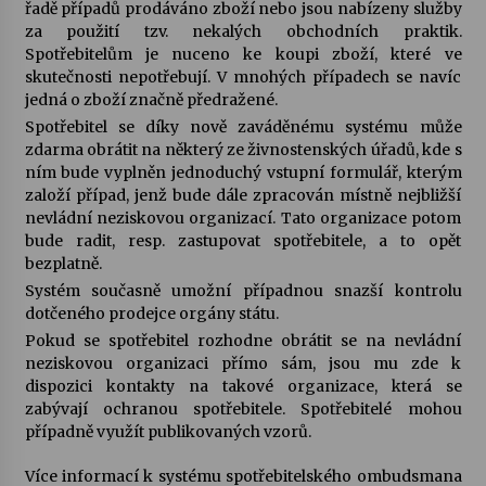
řadě případů prodáváno zboží nebo jsou nabízeny služby
za použití tzv. nekalých obchodních praktik.
Votavžatský ploty
Spotřebitelům je nuceno ke koupi zboží, které ve
23. 7. 2026
skutečnosti nepotřebují. V mnohých případech se navíc
jedná o zboží značně předražené.
Spotřebitel se díky nově zaváděnému systému může
Letní koncerty ve Stromovce: Rufus Miller
zdarma obrátit na některý ze živnostenských úřadů, kde s
22. 7. 2026
ním bude vyplněn jednoduchý vstupní formulář, kterým
založí případ, jenž bude dále zpracován místně nejbližší
nevládní neziskovou organizací. Tato organizace potom
bude radit, resp. zastupovat spotřebitele, a to opět
Vysočinka
bezplatně.
17. 7. 2026
Systém současně umožní případnou snazší kontrolu
dotčeného prodejce orgány státu.
Pokud se spotřebitel rozhodne obrátit se na nevládní
Ozvěny prázdnin
neziskovou organizaci přímo sám, jsou mu zde k
14. 7. 2026
dispozici kontakty na takové organizace, která se
zabývají ochranou spotřebitele. Spotřebitelé mohou
případně využít publikovaných vzorů.
Za kulturou kousek za Humpolec. V Želivě ožije
odkaz Josefa Čapka
Více informací k systému spotřebitelského ombudsmana
13. 7. 2026