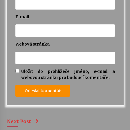
E-mail
Webová stránka
Uložit do prohlížeče jméno, e-mail a
webovou stránku pro budoucí komentáře.
Next Post