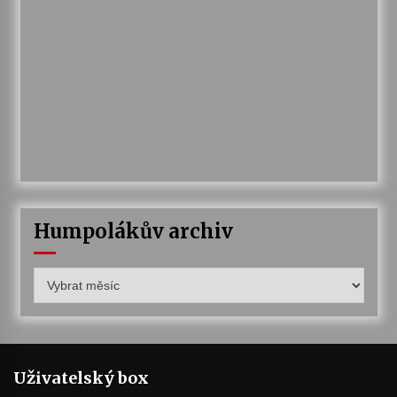
Humpolákův archiv
Humpolákův
archiv
Uživatelský box