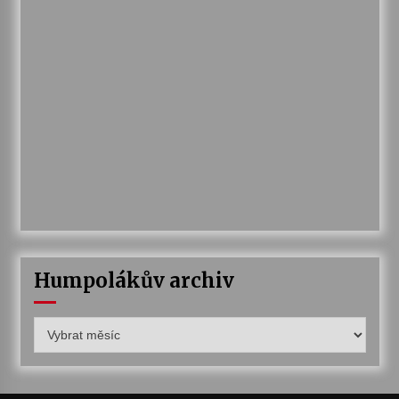
Humpolákův archiv
Humpolákův
archiv