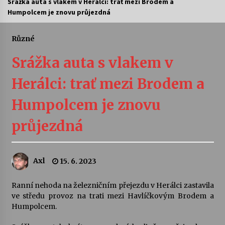
Srážka auta s vlakem v Herálci: trať mezi Brodem a
Humpolcem je znovu průjezdná
Letní koncerty ve Stromovce: Ars Camerata a
Sukuba Ensemble
4. 8. 2026
Různé
Srážka auta s vlakem v
Vernisáž výstavy Josefíny Duškové: Stávám se
kapkou
Herálci: trať mezi Brodem a
30. 7. 2026
Humpolcem je znovu
Veselí muzikanti
30. 7. 2026
průjezdná
Pozvánka na integrační festival Quijotova
Axl
15. 6. 2023
šedesátka: 28. 7.–1. 8. 2026
28. 7. 2026
Ranní nehoda na železničním přejezdu v Herálci zastavila
ve středu provoz na trati mezi Havlíčkovým Brodem a
Letní koncerty ve Stromovce: Kolchoz a
Humpolcem.
Jenakaši
28. 7. 2026