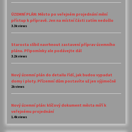
ÚZEMNÍ PLÁN: Město po veřejném projednání mění
přístup k přípravě. Jen na místní části zatím nedošlo
3.3k views
Starosta slíbil navrhnout zastavení příprav územního
plánu. Připomínky ale podávejte dál
3.2k views
Nový územní plán do detailu řídí, jak budou vypadat
domy i ploty. Přízemní dům postavíte už jen výjimečně
2k views
Nový územní plán: klíčový dokument města míří k
veřejnému projednání
1.4k views