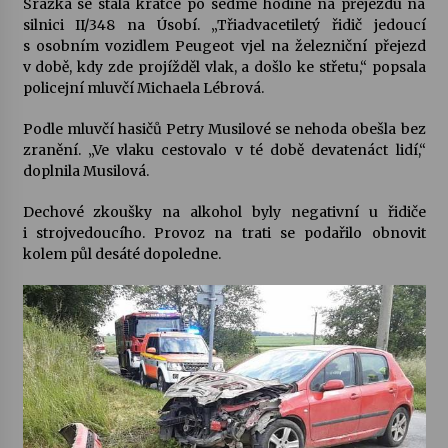
Srážka se stala krátce po sedmé hodině na přejezdu na
silnici II/348 na Úsobí. „Třiadvacetiletý řidič jedoucí
Votavžatský ploty
s osobním vozidlem Peugeot vjel na železniční přejezd
23. 7. 2026
v době, kdy zde projížděl vlak, a došlo ke střetu,“ popsala
policejní mluvčí Michaela Lébrová.
Podle mluvčí hasičů Petry Musilové se nehoda obešla bez
Letní koncerty ve Stromovce: Rufus Miller
zranění. „Ve vlaku cestovalo v té době devatenáct lidí,“
22. 7. 2026
doplnila Musilová.
Dechové zkoušky na alkohol byly negativní u řidiče
Vysočinka
i strojvedoucího. Provoz na trati se podařilo obnovit
17. 7. 2026
kolem půl desáté dopoledne.
Ozvěny prázdnin
14. 7. 2026
Za kulturou kousek za Humpolec. V Želivě ožije
odkaz Josefa Čapka
13. 7. 2026