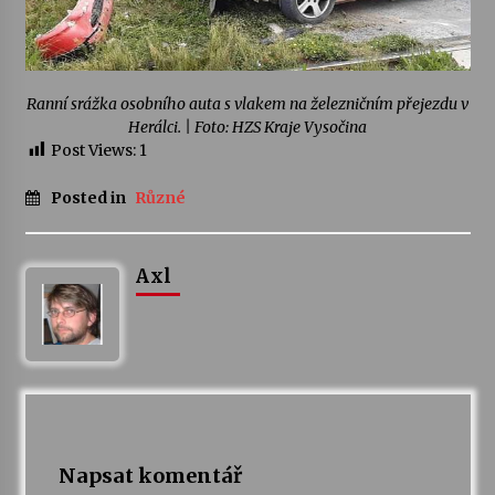
Varhanní recitál Michala Novenka v Klášteře
Želiv
3. 7. 2026
Ranní srážka osobního auta s vlakem na železničním přejezdu v
Herálci. | Foto: HZS Kraje Vysočina
Post Views:
1
Petr Adamec – Malovaný svět
30. 6. 2026
Posted in
Různé
Axl
Napsat komentář