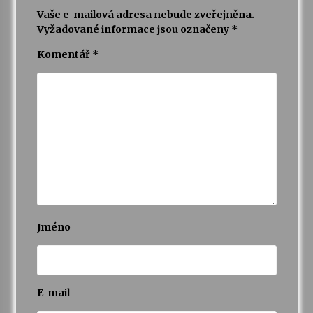
Vaše e-mailová adresa nebude zveřejněna.
Vyžadované informace jsou označeny
*
Komentář
*
Jméno
E-mail