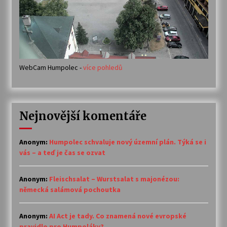
WebCam Humpolec -
více pohledů
Nejnovější komentáře
Anonym
:
Humpolec schvaluje nový územní plán. Týká se i
vás – a teď je čas se ozvat
Anonym
:
Fleischsalat – Wurstsalat s majonézou:
německá salámová pochoutka
Anonym
:
AI Act je tady. Co znamená nové evropské
pravidlo pro Humpoláky?