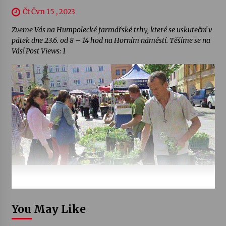
Čt Čvn 15 , 2023
Zveme Vás na Humpolecké farmářské trhy, které se uskuteční v
pátek dne 23.6. od 8 – 14 hod na Horním náměstí. Těšíme se na
Vás! Post Views: 1
You May Like