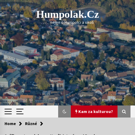
Skip
to
Humpolak.cz
content
. . . . . nejen o Humpolci a okolí
Kam za kulturou?
Home
Různé
Kam za kulturou?