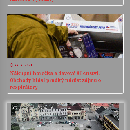
22. 2. 2021
Nákupní horečka a davové šílenství.
Obchody hlásí prudký nárůst zájmu o
respirátory