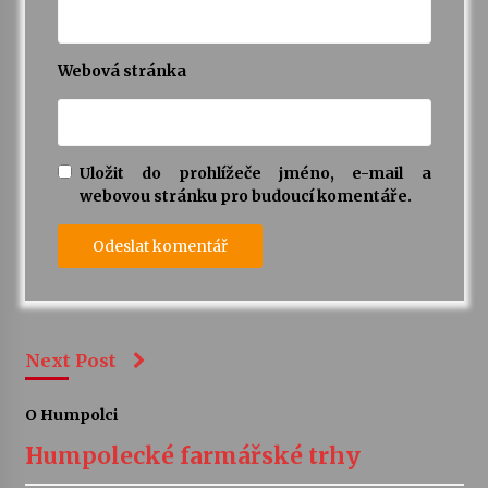
Webová stránka
Uložit do prohlížeče jméno, e-mail a
webovou stránku pro budoucí komentáře.
Next Post
O Humpolci
Humpolecké farmářské trhy