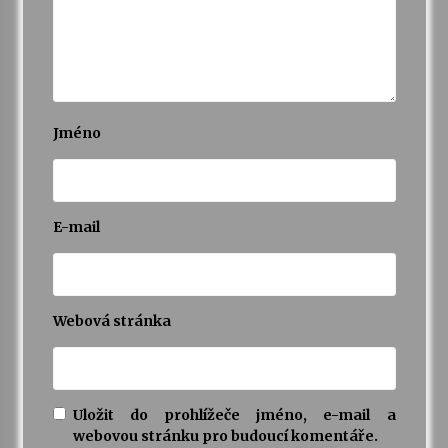
Jméno
E-mail
Webová stránka
Uložit do prohlížeče jméno, e-mail a
webovou stránku pro budoucí komentáře.