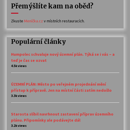
Přemýšlíte kam na oběd?
Zkuste
Meníčka.cz
v místních restauracích.
Populární články
Humpolec schvaluje nový územní plán. Týká se i vás – a
teď je čas se ozvat
4.5k views
ÚZEMNÍ PLÁN: Město po veřejném projednání mění
přístup k přípravě. Jen na místní části zatím nedošlo
3.3k views
Starosta slíbil navrhnout zastavení příprav územního
plánu. Připomínky ale podávejte dál
3.2k views