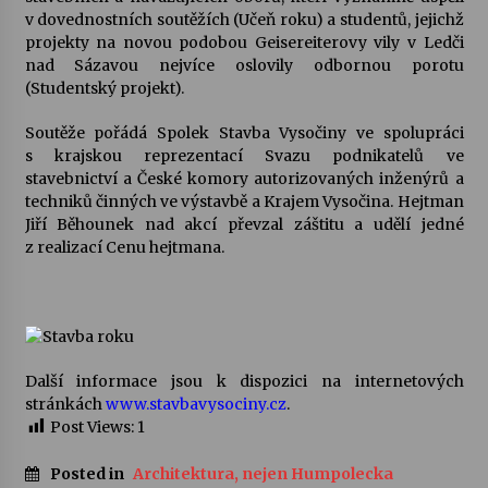
v dovednostních soutěžích (Učeň roku) a studentů, jejichž
projekty na novou podobou Geisereiterovy vily v Ledči
Varhanní recitál Michala Novenka v Klášteře
nad Sázavou nejvíce oslovily odbornou porotu
Želiv
(Studentský projekt).
3. 7. 2026
Soutěže pořádá Spolek Stavba Vysočiny ve spolupráci
Petr Adamec – Malovaný svět
s krajskou reprezentací Svazu podnikatelů ve
30. 6. 2026
stavebnictví a České komory autorizovaných inženýrů a
techniků činných ve výstavbě a Krajem Vysočina. Hejtman
Jiří Běhounek nad akcí převzal záštitu a udělí jedné
z realizací Cenu hejtmana.
Další informace jsou k dispozici na internetových
stránkách
www.stavbavysociny.cz
.
Post Views:
1
Posted in
Architektura, nejen Humpolecka