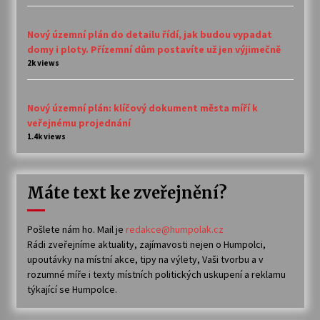
Nový územní plán do detailu řídí, jak budou vypadat
domy i ploty. Přízemní dům postavíte už jen výjimečně
2k views
Nový územní plán: klíčový dokument města míří k
veřejnému projednání
1.4k views
Máte text ke zveřejnění?
Pošlete nám ho. Mail je
redakce@humpolak.cz
Rádi zveřejníme aktuality, zajímavosti nejen o Humpolci,
upoutávky na místní akce, tipy na výlety, Vaši tvorbu a v
rozumné míře i texty místních politických uskupení a reklamu
týkající se Humpolce.