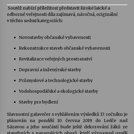
Soutěž nabízí příležitost představit široké laické a
Votavžatský ploty
odborné veřejnosti díla zajímavá, náročná, originální
23. 7. 2026
v těchto sedmi kategoriích:
Novostavby občanské vybavenosti
Letní koncerty ve Stromovce: Rufus Miller
22. 7. 2026
Rekonstrukce staveb občanské vybavenosti
Revitalizace veřejných prostranství
Vysočinka
Dopravní a inženýrské stavby
17. 7. 2026
Průmyslové a technologické stavby
Vodohospodářské a ekologické stavby
Ozvěny prázdnin
14. 7. 2026
Stavby pro bydlení
Slavnostní galavečer s vyhlášením výsledků 17. ročníku je
plánován na pondělí 10. června 2019 do Ledče nad
Za kulturou kousek za Humpolec. V Želivě ožije
odkaz Josefa Čapka
Sázavou a jeho součástí bude ještě dekorování žáků ze
13. 7. 2026
stavebních a navazujících oborů, kteří významně uspěli