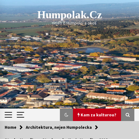
Skip
to
Humpolak.cz
content
. . . . . nejen o Humpolci a okolí
Kam za kulturou?
Home
Architektura, nejen Humpolecka
Kam za kulturou?