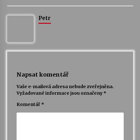
Petr
Napsat komentář
Vaše e-mailová adresa nebude zveřejněna.
Vyžadované informace jsou označeny
*
Komentář
*