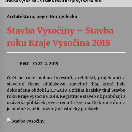
Stavba Vysočiny – Stavba roku Kraje Vysočina 2018
Letní koncerty ve Stromovce: Ars Camerata a
Sukuba Ensemble
Architektura, nejen Humpolecka
4. 8. 2026
Stavba Vysočiny – Stavba
Vernisáž výstavy Josefíny Duškové: Stávám se
roku Kraje Vysočina 2018
kapkou
30. 7. 2026
Petr
22. 2. 2019
Veselí muzikanti
30. 7. 2026
Opět po roce mohou investoři, architekti, projektanti a
stavební firmy přihlašovat stavební díla, která byla
dokončena období 2017-2018 a získat krajský titul Stavba
Pozvánka na integrační festival Quijotova
šedesátka: 28. 7.–1. 8. 2026
roku Kraje Vysočina 2018. Registrace staveb už probíhají a
28. 7. 2026
uzávěrka přihlášek je ve středu 15. května. Do konce února
je možné využít snížený účastnický poplatek.
Letní koncerty ve Stromovce: Kolchoz a
Jenakaši
28. 7. 2026