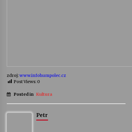
Varhanní recitál Michala Novenka v Klášteře
Želiv
3. 7. 2026
Petr Adamec – Malovaný svět
30. 6. 2026
zdroj:
www.infohumpolec.cz
Post Views:
0
Posted in
Kultura
Petr