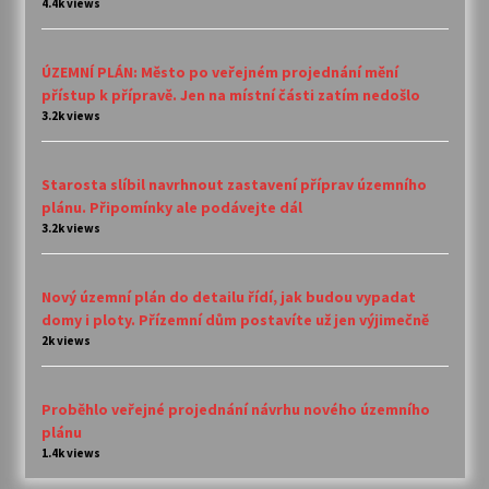
4.4k views
ÚZEMNÍ PLÁN: Město po veřejném projednání mění
přístup k přípravě. Jen na místní části zatím nedošlo
3.2k views
Starosta slíbil navrhnout zastavení příprav územního
plánu. Připomínky ale podávejte dál
3.2k views
Nový územní plán do detailu řídí, jak budou vypadat
domy i ploty. Přízemní dům postavíte už jen výjimečně
2k views
Proběhlo veřejné projednání návrhu nového územního
plánu
1.4k views