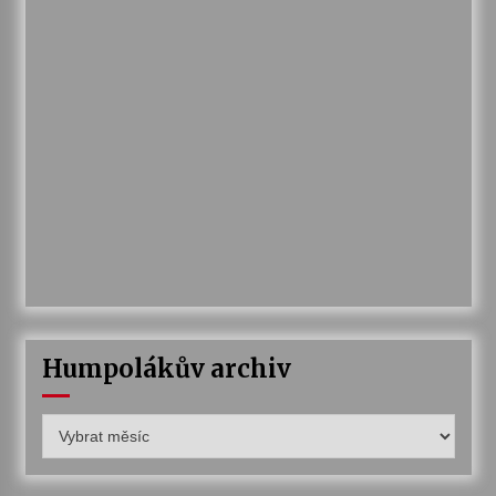
Humpolákův archiv
Humpolákův
archiv