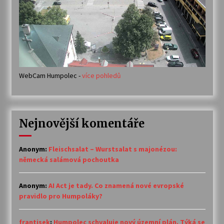
WebCam Humpolec -
více pohledů
Nejnovější komentáře
Anonym
:
Fleischsalat – Wurstsalat s majonézou:
německá salámová pochoutka
Anonym
:
AI Act je tady. Co znamená nové evropské
pravidlo pro Humpoláky?
frantisek
:
Humpolec schvaluje nový územní plán. Týká se