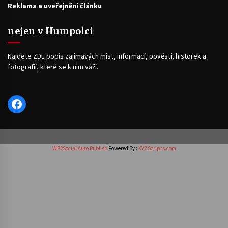
Reklama a uveřejnění článku
nejen v Humpolci
Najdete ZDE popis zajímavých míst, informací, pověstí, historek a
fotografíí, které se k nim váží.
Facebook
WP2Social Auto Publish
Powered By :
XYZScripts.com