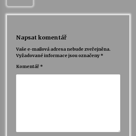
Napsat komentář
Vaše e-mailová adresa nebude zveřejněna.
Vyžadované informace jsou označeny
*
Komentář
*