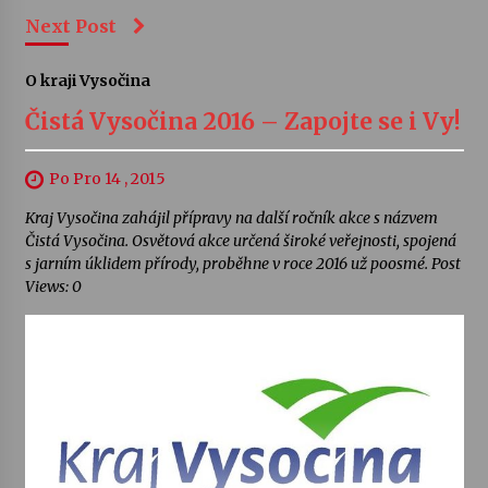
Next Post
O kraji Vysočina
Čistá Vysočina 2016 – Zapojte se i Vy!
Po Pro 14 , 2015
Kraj Vysočina zahájil přípravy na další ročník akce s názvem
Čistá Vysočina. Osvětová akce určená široké veřejnosti, spojená
s jarním úklidem přírody, proběhne v roce 2016 už poosmé. Post
Views: 0