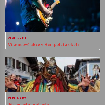
20. 6. 2014
Víkendové akce v Humpolci a okolí
13. 2. 2020
Masopustní průvody