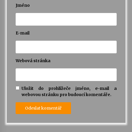
Jméno
E-mail
Webová stránka
Uložit do prohlížeče jméno, e-mail a
webovou stránku pro budoucí komentáře.