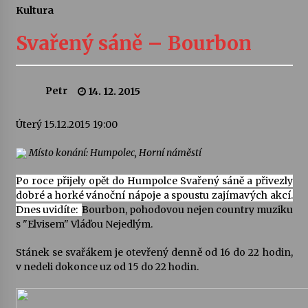
Kultura
Letní koncerty ve Stromovce: Ars Camerata a
Sukuba Ensemble
Svařený sáně – Bourbon
4. 8. 2026
Vernisáž výstavy Josefíny Duškové: Stávám se
Petr
14. 12. 2015
kapkou
30. 7. 2026
Úterý 15.12.2015 19:00
Veselí muzikanti
Místo konání: Humpolec, Horní náměstí
30. 7. 2026
Po roce přijely opět do Humpolce Svařený sáně a přivezly
dobré a horké vánoční nápoje a spoustu zajímavých akcí.
Dnes uvidíte:
Bourbon, pohodovou nejen country muziku
Pozvánka na integrační festival Quijotova
šedesátka: 28. 7.–1. 8. 2026
s "Elvisem" Vláďou Nejedlým.
28. 7. 2026
Stánek se svařákem je otevřený denně od 16 do 22 hodin,
v nedeli dokonce uz od 15 do 22 hodin.
Letní koncerty ve Stromovce: Kolchoz a
Jenakaši
28. 7. 2026