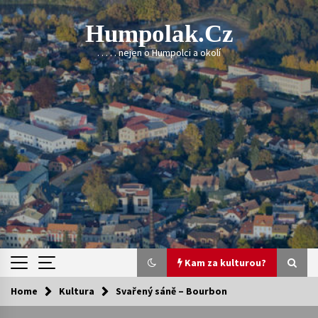
Skip
to
Humpolak.cz
content
. . . . . nejen o Humpolci a okolí
Kam za kulturou?
Home
Kultura
Svařený sáně – Bourbon
Kam za kulturou?